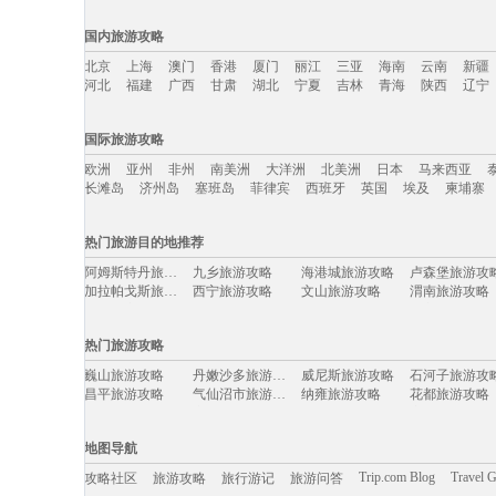
国内旅游攻略
北京
上海
澳门
香港
厦门
丽江
三亚
海南
云南
新疆
河北
福建
广西
甘肃
湖北
宁夏
吉林
青海
陕西
辽宁
国内旅游攻略移动入口：
国际旅游攻略
北京
上海
澳门
香港
厦门
丽江
三亚
海南
云南
新疆
欧洲
亚州
非州
南美洲
大洋洲
北美洲
日本
马来西亚
河北
福建
广西
甘肃
湖北
宁夏
吉林
青海
陕西
辽宁
长滩岛
济州岛
塞班岛
菲律宾
西班牙
英国
埃及
柬埔寨
国际旅游攻略移动入口：
热门旅游目的地推荐
欧洲
亚州
非州
南美洲
大洋洲
北美洲
日本
马来西亚
阿姆斯特丹旅游攻略
九乡旅游攻略
海港城旅游攻略
卢森堡旅游攻
长滩岛
济州岛
塞班岛
菲律宾
西班牙
英国
埃及
柬埔寨
加拉帕戈斯旅游攻略
西宁旅游攻略
文山旅游攻略
渭南旅游攻略
马萨诸塞州旅游攻略
平谷旅游攻略
三清山旅游攻略
万宁旅游攻略
普卡旅游攻略
龙潭大峡谷旅游攻略
科茨旅游攻略
亚布力旅游攻
热门旅游攻略
番禺旅游攻略
维罗纳旅游攻略
临沧旅游攻略
维斯旅游攻略
云县旅游攻略
南昌旅游攻略
东海旅游攻略
眉山旅游攻略
巍山旅游攻略
丹嫩沙多旅游攻略
威尼斯旅游攻略
石河子旅游攻
安远旅游攻略
贝尔格莱德旅游攻略
黑龙江旅游攻略
伊春旅游攻略
昌平旅游攻略
气仙沼市旅游攻略
纳雍旅游攻略
花都旅游攻略
宿雾旅游攻略
衢州旅游攻略
平潭旅游攻略
绵阳旅游攻略
沙洋旅游攻略
亳州旅游攻略
甘孜旅游攻略
宿务旅游攻略
黎平旅游攻略
保亭旅游攻略
东湖旅游攻略
永胜旅游攻略
湖口旅游攻略
尼亚加拉旅游攻略
永康旅游攻略
西班牙旅游攻
昭通旅游攻略
伊利诺伊州旅游攻略
阿布扎比旅游攻略
太湖旅游攻略
地图导航
比尔旅游攻略
林芝旅游攻略
静冈县旅游攻略
africa旅游攻略
秀山旅游攻略
远安旅游攻略
苏拉威西旅游攻略
邢台旅游攻略
阳江旅游攻略
太阳谷旅游攻略
雷尼尔旅游攻略
陕西旅游攻略
Trip.com Blog
Travel 
攻略社区
旅游攻略
旅行游记
旅游问答
约克旅游攻略
圣特罗佩旅游攻略
高野山旅游攻略
科伦坡旅游攻
巴彦淖尔旅游攻略
横滨旅游攻略
宣城旅游攻略
青浦旅游攻略