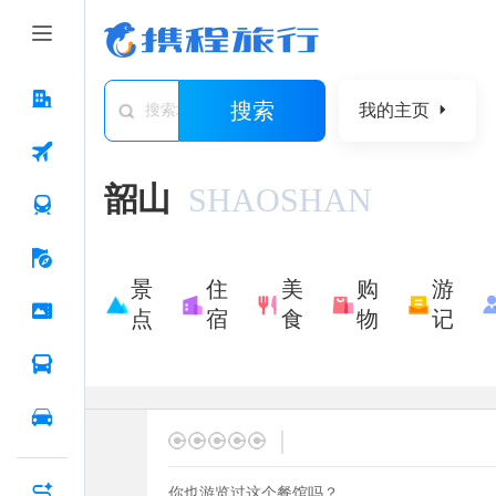
搜索
我的主页
搜索城市/景点/游记/问答/住宿
韶山
SHAOSHAN
景
住
美
购
游
点
宿
食
物
记
|
你也游览过这个餐馆吗？