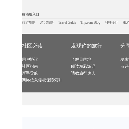
盐湖城旅游攻略
檀香山旅游攻略
马耳他旅游攻略
海德堡旅游攻
马里兰州旅游攻略
维克旅游攻略
京畿道旅游攻略
所罗门群
甘肃旅游攻略
陕西旅游攻略
密苏里旅游攻略
遵义旅游攻略
移动端入口:
大阪府旅游攻略
东湖旅游攻略
张家口旅游攻略
伯尔尼旅游攻
佛罗里达旅游攻略
花都旅游攻略
荷兰旅游攻略
嘉善旅游攻略
Trip.com Blog
Travel Guide
上虞旅游攻略
旅游资讯
尖峰岭旅游攻略
宁武旅游攻略
游记攻略
携程美食林
盐湖城旅游攻
问
移动端入口
滨州旅游攻略
玻利维亚旅游攻略
阿拉善左旗旅游攻略
武宣旅游攻略
墨竹工卡旅游攻略
易县旅游攻略
毕尔巴鄂旅游攻略
吉马良斯
秦皇岛旅游攻略
东台旅游攻略
基督城旅游攻略
哈库拉旅游攻
立陶宛旅游攻略
旅游攻略
游记攻略
石家庄旅游攻略
Travel Guide
巴厘岛旅游攻略
Trip.com Blog
问答提问
蓝泉旅游攻略
旅
巴斯旅游攻略
大堡礁旅游攻略
镇远旅游攻略
印第安纳波
岳阳旅游攻略
大岛旅游攻略
东山旅游攻略
温尼伯旅游攻
比尔旅游攻略
亚马孙河旅游攻略
格罗兹尼旅游攻略
鸡冠洞旅游攻
路易斯安那州旅游攻略
北马里亚纳群岛旅游攻略
太地町旅游攻略
长白旅游攻略
青城山旅游攻略
昌吉旅游攻略
匹兹堡旅游攻略
泰顺旅游攻略
鲍里索夫旅游攻略
扶风旅游攻略
通化旅游攻略
圣何塞旅游攻
下川岛旅游攻略
米兰旅游攻略
宜黄旅游攻略
西归浦市
札幌旅游攻略
巽寮湾旅游攻略
安特卫普旅游攻略
拿撒勒旅游攻
临猗旅游攻略
淳安旅游攻略
靖边旅游攻略
抚州旅游攻略
社区必读
发现你的旅行
分
巴哈马旅游攻略
宿雾旅游攻略
康提旅游攻略
石台旅游攻略
天津旅游攻略
哈库拉岛旅游攻略
加德满都旅游攻略
垦利旅游攻略
遵义旅游攻略
阳澄湖旅游攻略
斯里巴加湾市旅游攻略
卢布林旅游攻
吉尔吉斯旅游攻略
景宁旅游攻略
从江旅游攻略
马来西亚
海德公园旅游攻略
阿雅达岛旅游攻略
瑶里旅游攻略
克里特岛
洛林旅游攻略
用户协议
阿克苏旅游攻略
了解目的地
圣淘沙旅游攻略
介休旅游攻略
发表
德国旅游攻略
凯恩斯旅游攻略
美奈旅游攻略
伊宁旅游攻略
大庆旅游攻略
卡姆拉旅游攻略
大荔旅游攻略
喀山旅游攻略
社区指南
阅读精彩游记
点评
泰山旅游攻略
苏拉威西旅游攻略
雅典旅游攻略
奥达旅游攻略
韶山旅游攻略
佛山旅游攻略
延安旅游攻略
海德公园
通河旅游攻略
乌镇旅游攻略
海东旅游攻略
武当山旅游攻
新手导航
请教旅行达人
金泽旅游攻略
阳山旅游攻略
西盟旅游攻略
戛纳旅游攻略
阿尔克马尔旅游攻略
铜陵旅游攻略
库克群岛旅游攻略
铜川旅游攻略
东戴河旅游攻略
石柱旅游攻略
比斯特旅游攻略
明斯克旅游攻
网络信息侵权保障索引
丹麦旅游攻略
下地岛旅游攻略
南美洲旅游攻略
墨江旅游攻略
湖口旅游攻略
楠溪江旅游攻略
巴尔的摩旅游攻略
保利斯塔
敖德萨旅游攻略
玻利维亚旅游攻略
暹罗旅游攻略
大同旅游攻略
黑风洞旅游攻略
金华旅游攻略
阿勒泰旅游攻略
孟买旅游攻略
加纳旅游攻略
bray旅游攻略
米脂旅游攻略
棉兰老岛
林芝旅游攻略
马其顿旅游攻略
卢布旅游攻略
特拉维夫
巴塞罗那旅游攻略
克拉玛依旅游攻略
奥克兰旅游攻略
珠海旅游攻略
札幌旅游攻略
天堂岛旅游攻略
西昌旅游攻略
伯尔尼旅游攻
文县旅游攻略
红原旅游攻略
马祖旅游攻略
松原旅游攻略
吉林旅游攻略
那曲旅游攻略
宁南旅游攻略
以色列旅游攻
怀化旅游攻略
新喀里多尼亚旅游攻略
三亚 旅游攻略
热那亚旅游攻
内江旅游攻略
左云旅游攻略
博登湖旅游攻略
大峡谷国家
安道尔城旅游攻略
文成旅游攻略
崀山旅游攻略
卡布拉旅游攻
皇后镇旅游攻略
里斯本旅游攻略
上岛旅游攻略
那霸旅游攻略
西归浦市旅游攻略
仙都旅游攻略
苏州旅游攻略
九乡旅游攻略
布拉加旅游攻略
庆阳旅游攻略
白洋淀旅游攻略
东方旅游攻略
鹿儿岛旅游攻略
爱琴海旅游攻略
中东旅游攻略
柳州旅游攻略
马六甲旅游攻略
通化旅游攻略
汉密尔顿旅游攻略
巴基斯坦
河内旅游攻略
丰都旅游攻略
尼维斯旅游攻略
florence旅游攻略
浙江旅游攻略
辽阳旅游攻略
乡城旅游攻略
阳朔旅游攻略