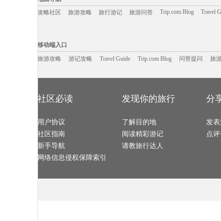
宏村旅游攻略
阿德莱德旅游攻略
富阳旅游攻略
黄金海岸
怀集旅游攻略
明月山旅游攻略
福建旅游攻略
丰宁旅游攻略
巴西旅游攻略
波士顿旅游攻略
瑞士旅游攻略
巴林右旗
Trip.com Blog
Travel 
攻略社区
旅游攻略
旅行游记
旅游问答
海德公园旅游攻略
西宁旅游攻略
阿尔山旅游攻略
大埔旅游攻略
长治旅游攻略
磐安旅游攻略
五家渠旅游攻略
奎屯旅游攻略
扎兰屯旅游攻略
奥克兰旅游攻略
诸暨旅游攻略
鹿儿岛县
宁南旅游攻略
珠海旅游攻略
宁武旅游攻略
北领地旅游攻
江口旅游攻略
塞哥维亚旅游攻略
名古屋旅游攻略
奥达旅游攻略
移动端入口:
松溪旅游攻略
兴城旅游攻略
皮亚琴察旅游攻略
安塔利亚
黄山市旅游攻略
陕西旅游攻略
汾西旅游攻略
三亚旅游攻略
Trip.com Blog
Travel Guide
郎木寺旅游攻略
旅游资讯
同仁旅游攻略
游记攻略
加利福尼亚州旅游攻略
携程美食林
蓬莱旅游攻略
问
移动端入口
新西兰旅游攻略
因斯布鲁克旅游攻略
西藏旅游攻略
sydney旅游攻
阿拉贡旅游攻略
江孜旅游攻略
儋州旅游攻略
汤山旅游攻略
双廊旅游攻略
爱沙尼亚旅游攻略
阿根廷旅游攻略
库车旅游攻略
清迈旅游攻略
旅游攻略
游记攻略
永嘉旅游攻略
Travel Guide
东阳旅游攻略
Trip.com Blog
问答提问
旅
卡尔加里
巴里旅游攻略
南充旅游攻略
泸州旅游攻略
达州旅游攻略
荆州旅游攻略
纳卡旅游攻略
冰岛旅游攻略
小金旅游攻略
贝加尔湖旅游攻略
东湖旅游攻略
伊瓜苏瀑布旅游攻略
布隆迪旅游攻
伯尔尼旅游攻略
卡梅尔旅游攻略
滦县旅游攻略
威海旅游攻略
曼德勒旅游攻略
长兴岛旅游攻略
铜鼓旅游攻略
长春旅游攻略
衢州旅游攻略
束河旅游攻略
乌镇旅游攻略
垦丁旅游攻略
墨西哥旅游攻略
青海旅游攻略
橘园旅游攻略
大洋洲旅游攻
scotland旅游攻略
库克群岛旅游攻略
尼奥旅游攻略
玛纳斯旅游攻
波尔图旅游攻略
襄垣旅游攻略
米脂旅游攻略
德宏旅游攻略
社区必读
发现你的旅行
分
高州旅游攻略
饶河旅游攻略
民丹岛旅游攻略
北马里亚纳
塔什干旅游攻略
太行山旅游攻略
常德旅游攻略
北京旅游攻略
蒙自旅游攻略
安康旅游攻略
奥斯汀旅游攻略
汶川旅游攻略
银川旅游攻略
阿斯塔纳旅游攻略
圣特罗佩旅游攻略
加拿大旅游攻
大邑旅游攻略
台江旅游攻略
芙花芬岛旅游攻略
伦敦旅游攻略
鸡西旅游攻略
用户协议
卡布拉旅游攻略
了解目的地
马赛旅游攻略
石柱旅游攻略
发表
赫章旅游攻略
曼彻斯特旅游攻略
巴彦淖尔旅游攻略
泸州旅游攻略
开普敦旅游攻略
石家庄旅游攻略
加勒旅游攻略
大名旅游攻略
社区指南
阅读精彩游记
点评
青州旅游攻略
土耳其旅游攻略
孟买旅游攻略
大嵛山岛
衢州旅游攻略
盘山旅游攻略
阿巴嘎旗旅游攻略
休斯顿旅游攻
西柏坡旅游攻略
西塘古镇旅游攻略
纽约旅游攻略
陈巴尔虎
新手导航
请教旅行达人
自贡旅游攻略
泰安旅游攻略
博乐旅游攻略
奉新旅游攻略
鸡西旅游攻略
神仙珊瑚岛旅游攻略
广汉旅游攻略
灵川旅游攻略
科隆旅游攻略
乌镇旅游攻略
卢布林旅游攻略
特立尼达
网络信息侵权保障索引
房山旅游攻略
特立尼达旅游攻略
缅甸旅游攻略
八里沟旅游攻
维斯旅游攻略
温尼伯旅游攻略
平壤旅游攻略
江门旅游攻略
德累斯顿旅游攻略
湖区旅游攻略
富士山旅游攻略
沙城旅游攻略
鲅鱼圈旅游攻略
库克群岛旅游攻略
金瓜石旅游攻略
龙里旅游攻略
哈根旅游攻略
尼亚加拉瀑布旅游攻略
萨摩亚旅游攻略
米兰旅游攻略
蜜月岛旅游攻略
菲尔德旅游攻略
虎林旅游攻略
法罗群岛
伊斯特本旅游攻略
隆安旅游攻略
百慕大旅游攻略
雷州旅游攻略
夏河旅游攻略
临汾旅游攻略
印第安纳旅游攻略
平定旅游攻略
陵川旅游攻略
大庆旅游攻略
泰州旅游攻略
阿拉善盟
瓦努阿图旅游攻略
莆田旅游攻略
澳大利亚旅游攻略
尼斯湖旅游攻
上饶旅游攻略
沙洋旅游攻略
佛罗里达旅游攻略
昌吉旅游攻略
棉花堡旅游攻略
尼尔森旅游攻略
抚松旅游攻略
布鲁塞尔
巴德岗旅游攻略
宣城旅游攻略
九州旅游攻略
济源旅游攻略
bath旅游攻略
洛桑旅游攻略
米易旅游攻略
格拉茨旅游攻
保加利亚旅游攻略
绩溪旅游攻略
峨边旅游攻略
西沙群岛