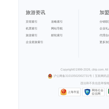
三水旅游攻略
萨摩亚旅游攻略
巴拉旅游攻略
文庙旅游攻略
萨拉斯旅游攻略
爱尔兰旅游攻略
门多萨旅游攻略
抚州旅游攻略
列城旅游攻略
安道尔共和国旅游攻略
比什凯克旅游攻略
凤县旅游攻略
聊城旅游攻略
赤峰旅游攻略
企鹅岛旅游攻略
莫干山旅游攻
光泽旅游攻略
咸阳旅游攻略
喜洲旅游攻略
石林旅游攻略
门头沟旅游攻略
加拿大旅游攻略
凉山旅游攻略
嵖岈山旅游攻
旅游资讯
加
塔河旅游攻略
广州旅游攻略
惠来旅游攻略
沙溪古镇
巴里旅游攻略
黄姚古镇旅游攻略
florence旅游攻略
乌布旅游攻略
洛杉矶旅游攻略
三宝垄旅游攻略
维戈旅游攻略
大阪府旅游攻
兰州旅游攻略
少林寺旅游攻略
富森旅游攻略
金门旅游攻略
遵化旅游攻略
里约热内卢旅游攻略
西西里岛旅游攻略
奉化旅游攻略
宾馆索引
攻略索引
分销联
黄冈旅游攻略
圣卢西亚旅游攻略
新奥尔良旅游攻略
鞑靼斯坦共
丹凤旅游攻略
揭阳旅游攻略
阿尔卑斯山旅游攻略
淮北旅游攻略
辽源旅游攻略
襄阳旅游攻略
阿兰达旅游攻略
韩城旅游攻略
机票索引
网站导航
企业礼
赵县旅游攻略
奥林匹亚旅游攻略
中山旅游攻略
里尔旅游攻略
香山旅游攻略
锦屏旅游攻略
山打根旅游攻略
宁德旅游攻略
庐江旅游攻略
坝上旅游攻略
余姚旅游攻略
智利旅游攻略
旅游索引
邮轮索引
代理合
老挝旅游攻略
湘西旅游攻略
新宾旅游攻略
岳阳旅游攻略
台南旅游攻略
san francisco旅游攻略
宜春旅游攻略
斯特兰德
马里兰旅游攻略
死亡谷国家公园旅游攻略
仙居旅游攻略
清涧旅游攻略
湄南河旅游攻略
企业差旅索引
固原旅游攻略
上林旅游攻略
比利时旅游攻
更多加
湟中旅游攻略
怀集旅游攻略
沽源旅游攻略
谢菲尔德
基督城旅游攻略
英格兰旅游攻略
冲绳旅游攻略
乌兰浩特
神户旅游攻略
龙井旅游攻略
临海旅游攻略
高雄旅游攻略
南疆旅游攻略
阿雅达岛旅游攻略
汉源旅游攻略
桃源旅游攻略
汝城旅游攻略
同江旅游攻略
漳州旅游攻略
固原旅游攻略
洛林旅游攻略
朝阳旅游攻略
鹤峰旅游攻略
圣路易斯
格兰德旅游攻略
里昂旅游攻略
米易旅游攻略
芝加哥旅游攻
济宁旅游攻略
卡普里旅游攻略
圣诞岛旅游攻略
同仁旅游攻略
兴隆旅游攻略
茶陵旅游攻略
铜仁旅游攻略
莱芜旅游攻略
珀斯旅游攻略
伊斯兰堡旅游攻略
平凉旅游攻略
阳朔旅游攻略
江阴旅游攻略
焦作旅游攻略
望都旅游攻略
三山岛旅游攻
安阳旅游攻略
诺邓旅游攻略
长崎旅游攻略
上海迪士尼度
菲尼克斯旅游攻略
塞拉旅游攻略
江苏旅游攻略
攀枝花旅游攻
Copyright©
1999-
2026
,
ctrip.com
. Al
漠河旅游攻略
渥太华旅游攻略
艾克斯旅游攻略
阿格拉旅游攻
普林斯顿旅游攻略
维多利亚公园旅游攻略
凤凰旅游攻略
天台旅游攻略
巴尔的摩旅游攻略
中宁旅游攻略
奥斯陆旅游攻略
喀麦隆旅游攻
沪公网备31010502002731号
丨
互联网药
吉安旅游攻略
图瓦旅游攻略
湄南河旅游攻略
玉山旅游攻略
霞浦旅游攻略
张家界旅游攻略
清远旅游攻略
长沙旅游攻略
普洱旅游攻略
africa旅游攻略
诏安旅游攻略
辛辛那提
违法和不良信息举报电话0
圣托里尼旅游攻略
利沃夫旅游攻略
梅州旅游攻略
红海滩旅游攻
马耳他岛旅游攻略
卡萨旅游攻略
岩手县旅游攻略
防城港旅游攻
孝感旅游攻略
兰屿旅游攻略
巴马旅游攻略
婺源旅游攻略
瑞丽旅游攻略
西递旅游攻略
南浔旅游攻略
格尔木旅游攻
网络社会
圣彼得堡旅游攻略
吐鲁番旅游攻略
捷克旅游攻略
科莫旅游攻略
上海市监
纳什维尔旅游攻略
建德旅游攻略
马鞍山旅游攻略
晋中旅游攻略
征信网
比萨旅游攻略
魁北克市旅游攻略
艾尔斯旅游攻略
江油旅游攻略
玉树旅游攻略
苏黎世旅游攻略
襄垣旅游攻略
埃德蒙顿
宜黄旅游攻略
从江旅游攻略
吉尔吉斯斯坦旅游攻略
长白山旅游攻
文成旅游攻略
宫古岛旅游攻略
石河子旅游攻略
纳皮尔旅游攻
南昌旅游攻略
里约旅游攻略
麦迪逊旅游攻略
河北旅游攻略
靖西旅游攻略
纽黑文旅游攻略
兴化旅游攻略
巴拿马城
晋中旅游攻略
赣州旅游攻略
鼓浪屿旅游攻略
湘潭旅游攻略