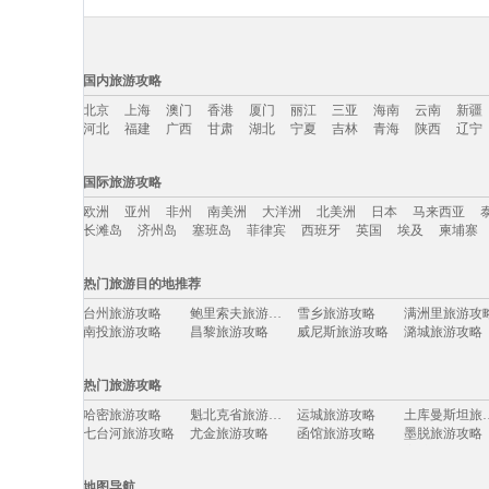
国内旅游攻略
北京
上海
澳门
香港
厦门
丽江
三亚
海南
云南
新疆
河北
福建
广西
甘肃
湖北
宁夏
吉林
青海
陕西
辽宁
国内旅游攻略移动入口：
国际旅游攻略
北京
上海
澳门
香港
厦门
丽江
三亚
海南
云南
新疆
欧洲
亚州
非州
南美洲
大洋洲
北美洲
日本
马来西亚
河北
福建
广西
甘肃
湖北
宁夏
吉林
青海
陕西
辽宁
长滩岛
济州岛
塞班岛
菲律宾
西班牙
英国
埃及
柬埔寨
国际旅游攻略移动入口：
热门旅游目的地推荐
欧洲
亚州
非州
南美洲
大洋洲
北美洲
日本
马来西亚
台州旅游攻略
鲍里索夫旅游攻略
雪乡旅游攻略
满洲里旅游攻
长滩岛
济州岛
塞班岛
菲律宾
西班牙
英国
埃及
柬埔寨
南投旅游攻略
昌黎旅游攻略
威尼斯旅游攻略
潞城旅游攻略
三明旅游攻略
bray旅游攻略
江苏旅游攻略
施瓦茨旅游攻
马特旅游攻略
楚雄旅游攻略
临夏旅游攻略
门源旅游攻略
热门旅游攻略
达累斯萨拉姆旅游攻略
卡帕莱旅游攻略
南雄旅游攻略
凯里旅游攻略
东极岛旅游攻略
圣淘沙旅游攻略
崇左旅游攻略
怀化旅游攻略
哈密旅游攻略
魁北克省旅游攻略
运城旅游攻略
土库曼斯
卡萨旅游攻略
弥勒旅游攻略
原平旅游攻略
黄金海岸
七台河旅游攻略
尤金旅游攻略
函馆旅游攻略
墨脱旅游攻略
荔波旅游攻略
冲绳县旅游攻略
里斯本旅游攻略
西递旅游攻略
平壤旅游攻略
衡阳旅游攻略
锡林浩特旅游攻略
塞维利亚
杜伊斯堡旅游攻略
绵阳旅游攻略
波特兰旅游攻略
溧阳旅游攻略
新德里旅游攻略
遵化旅游攻略
印度尼西亚旅游攻略
非洲旅游攻略
吉安旅游攻略
绍兴旅游攻略
海螺沟旅游攻略
鸡冠洞旅游攻
地图导航