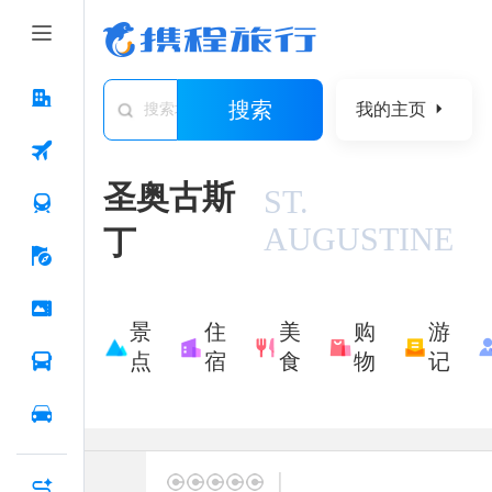
搜索
我的主页
搜索城市/景点/游记/问答/住宿
圣奥古斯
ST.
AUGUSTINE
丁
景
住
美
购
游
点
宿
食
物
记
|