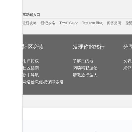
明斯克旅游攻略
会同旅游攻略
尼奥旅游攻略
无锡旅游攻略
阳西旅游攻略
海盐旅游攻略
兰屿旅游攻略
巴拿马旅游攻
石梅湾旅游攻略
库车旅游攻略
永泰旅游攻略
桃花岛旅游攻
移动端入口:
哈瓦那旅游攻略
东阳旅游攻略
抚顺旅游攻略
塞瓦斯托波
贵阳旅游攻略
洪湖旅游攻略
威尼斯旅游攻略
图们旅游攻略
Trip.com Blog
Travel Guide
沂南旅游攻略
旅游资讯
介休旅游攻略
永顺旅游攻略
游记攻略
携程美食林
问
圣路易斯
移动端入口
营口旅游攻略
栾川旅游攻略
秀山旅游攻略
汉中旅游攻略
万宁旅游攻略
乐山旅游攻略
比萨旅游攻略
江苏旅游攻略
龙达旅游攻略
阿斯旺旅游攻略
黑河旅游攻略
爱沙尼亚
米苏拉旅游攻略
旅游攻略
游记攻略
休宁旅游攻略
Travel Guide
红叶谷旅游攻略
Trip.com Blog
问答提问
旅
克里米亚半
布鲁姆旅游攻略
米兰旅游攻略
诸城旅游攻略
陇南旅游攻略
魁北克省旅游攻略
圣特罗佩旅游攻略
多维尔旅游攻略
安提瓜和巴
西澳旅游攻略
保加利亚旅游攻略
希腊旅游攻略
凤县旅游攻略
ireland旅游攻略
玉溪旅游攻略
莆田旅游攻略
西柏坡旅游攻
康定旅游攻略
迁安旅游攻略
蒲县旅游攻略
广东旅游攻略
阿塞拜疆旅游攻略
都匀旅游攻略
房山旅游攻略
合江旅游攻略
达兰萨拉旅游攻略
永定旅游攻略
奥林匹亚旅游攻略
塔什干旅游攻
曼彻斯特旅游攻略
阿格拉旅游攻略
封开旅游攻略
镇康旅游攻略
瑶里旅游攻略
汝城旅游攻略
黄果树旅游攻略
斯洛伐克
社区必读
发现你的旅行
分
赤峰旅游攻略
普拉托旅游攻略
白山旅游攻略
科克旅游攻略
但尼丁旅游攻略
郴州旅游攻略
库尔勒旅游攻略
巴布达旅游攻
本溪旅游攻略
塞尔维亚旅游攻略
芙花芬岛旅游攻略
帕索旅游攻略
百慕大旅游攻略
十堰旅游攻略
临安旅游攻略
石柱旅游攻略
柬埔寨旅游攻略
加拿大旅游攻略
福建土楼旅游攻略
汉源旅游攻略
bath旅游攻略
用户协议
斯里兰卡旅游攻略
了解目的地
毕尔巴鄂旅游攻略
南通旅游攻略
发表
斯图加特旅游攻略
涠洲岛旅游攻略
科罗拉多大峡谷旅游攻略
宜良旅游攻略
璧山旅游攻略
阿拉善右旗旅游攻略
东兴旅游攻略
奎屯旅游攻略
社区指南
阅读精彩游记
点评
宁陕旅游攻略
科林斯旅游攻略
哈根旅游攻略
雅安旅游攻略
桂平旅游攻略
遵义旅游攻略
滨州旅游攻略
纽约州旅游攻
汕尾旅游攻略
抚州旅游攻略
科莫旅游攻略
会安旅游攻略
新手导航
请教旅行达人
吴江旅游攻略
挪威旅游攻略
从江旅游攻略
西西里岛
聊城旅游攻略
马山旅游攻略
三门旅游攻略
费拉拉旅游攻
牛津旅游攻略
句容旅游攻略
马祖旅游攻略
内罗毕旅游攻
网络信息侵权保障索引
以色列旅游攻略
池州旅游攻略
马达加斯加旅游攻略
紫云旅游攻略
以色列旅游攻略
六安旅游攻略
泸水旅游攻略
门源旅游攻略
宝鸡旅游攻略
尼维斯旅游攻略
重庆旅游攻略
上岛旅游攻略
红河旅游攻略
万宁旅游攻略
圣诞岛旅游攻略
龙胜旅游攻略
巴西旅游攻略
圣多美旅游攻略
凤凰城旅游攻略
爱德华王子
印第安纳波利斯旅游攻略
钟祥旅游攻略
庐江旅游攻略
义乌旅游攻略
海门旅游攻略
当涂旅游攻略
洛桑旅游攻略
雷克雅未
斯普利特旅游攻略
爱丁堡旅游攻略
丰宁旅游攻略
张家界旅游攻
施瓦茨旅游攻略
绵阳旅游攻略
普卡旅游攻略
凉山旅游攻略
沙美岛旅游攻略
阿布贾旅游攻略
夏河旅游攻略
都匀旅游攻略
平遥旅游攻略
penang旅游攻略
永善旅游攻略
挪威旅游攻略
围场旅游攻略
亚马孙河旅游攻略
南屏旅游攻略
鞍山旅游攻略
仙本那旅游攻略
迈阿密旅游攻略
荷兰村旅游攻略
印度尼西
林芝旅游攻略
太仓旅游攻略
印度旅游攻略
巴拿马旅游攻
双廊旅游攻略
温岭旅游攻略
巽寮湾旅游攻略
格林纳达
巴林右旗旅游攻略
意大利旅游攻略
瓜达拉哈拉旅游攻略
bray旅游攻略
北疆旅游攻略
杜伊斯堡旅游攻略
大明山旅游攻略
优胜美地国家
稻城旅游攻略
石河子旅游攻略
吕宋岛旅游攻略
西安旅游攻略
云顶高原旅游攻略
静冈县旅游攻略
锡吉里耶旅游攻略
斯里兰卡
济源旅游攻略
阿克苏旅游攻略
白滨旅游攻略
沧州旅游攻略