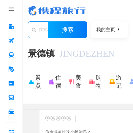
搜索
我的主页
搜索城市/景点/游记/问答/住宿
景德镇
JINGDEZHEN
景
住
美
购
游
点
宿
食
物
记
|
你也游览过这个餐馆吗？