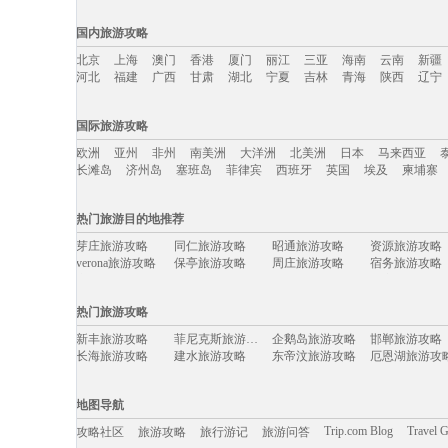
国内旅游攻略
北京
上海
澳门
香港
厦门
丽江
三亚
海南
云南
新疆
河北
福建
广西
甘肃
湖北
宁夏
吉林
青海
陕西
辽宁
国内旅游攻略移动入口：
国际旅游攻略
北京
上海
澳门
香港
厦门
丽江
三亚
海南
云南
新疆
欧洲
亚州
非州
南美洲
大洋洲
北美洲
日本
马来西亚
河北
福建
广西
甘肃
湖北
宁夏
吉林
青海
陕西
辽宁
长滩岛
济州岛
塞班岛
菲律宾
西班牙
英国
埃及
柬埔寨
国际旅游攻略移动入口：
热门旅游目的地推荐
欧洲
亚州
非州
南美洲
大洋洲
北美洲
日本
马来西亚
芽庄旅游攻略
同仁旅游攻略
昭通旅游攻略
资源旅游攻略
长滩岛
济州岛
塞班岛
菲律宾
西班牙
英国
埃及
柬埔寨
verona旅游攻略
保亭旅游攻略
周庄旅游攻略
宿务旅游攻略
宾川旅游攻略
昌平旅游攻略
博乐旅游攻略
卢塞恩旅游攻
嵊州旅游攻略
大邑旅游攻略
函馆旅游攻略
施皮茨旅游攻
热门旅游攻略
巴拉旅游攻略
博登湖旅游攻略
澎湖旅游攻略
加纳旅游攻略
东帝汶旅游攻略
天宁岛旅游攻略
梅州旅游攻略
阿皮亚旅游攻
新丰旅游攻略
菲尼克斯旅游攻略
企鹅岛旅游攻略
邯郸旅游攻略
贝加尔湖旅游攻略
珊瑚岛旅游攻略
宫古岛旅游攻略
新宾旅游攻略
长海旅游攻略
建水旅游攻略
东帝汶旅游攻略
厄恩湖旅游攻
仙居旅游攻略
平壤旅游攻略
盐山旅游攻略
江苏旅游攻略
波尔多旅游攻略
湖北旅游攻略
贵港旅游攻略
盐山旅游攻略
圣基茨和尼维斯旅游攻略
俄亥俄州旅游攻略
银滩旅游攻略
波德申旅游攻
天空岛旅游攻略
洞爷湖旅游攻略
阿拉善左旗旅游攻略
宣城旅游攻略
云和旅游攻略
奥斯汀旅游攻略
蒙自旅游攻略
格拉斯旅游攻
地图导航
神奈川县旅游攻略
诺姆旅游攻略
伊朗旅游攻略
古尔旅游攻略
理塘旅游攻略
锡林浩特旅游攻略
三山岛旅游攻略
东方旅游攻略
汤加旅游攻略
london旅游攻略
维克旅游攻略
冲绳岛旅游攻
Trip.com Blog
Travel 
攻略社区
旅游攻略
旅行游记
旅游问答
布里斯班旅游攻略
凉山旅游攻略
锡安国家公园旅游攻略
长兴岛旅游攻
土库曼斯坦旅游攻略
门多萨旅游攻略
爱沙尼亚旅游攻略
仙居旅游攻略