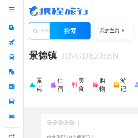
搜索
我的主页
搜索城市/景点/游记/问答/住宿
景德镇
JINGDEZHEN
景
住
美
购
游
点
宿
食
物
记
|
你也游览过这个餐馆吗？