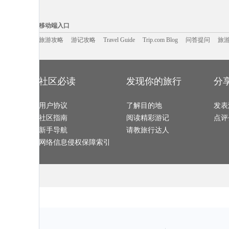
白金汉旅游攻略
大洋洲旅游攻略
科林斯旅游攻略
长葛旅游攻略
麦德林旅游攻略
寻甸旅游攻略
北极旅游攻略
芭提雅旅游攻
中卫旅游攻略
青川旅游攻略
延庆旅游攻略
贵德旅游攻略
移动端入口:
以色列旅游攻略
多哥旅游攻略
隆安旅游攻略
康定旅游攻略
博卡拉旅游攻略
杜塞尔多夫旅游攻略
卢布尔雅那旅游攻略
斯特兰德
Trip.com Blog
Travel Guide
格拉茨旅游攻略
旅游资讯
吉安旅游攻略
游记攻略
密尔沃基旅游攻略
携程美食林
南疆旅游攻略
问
移动端入口
六安旅游攻略
新疆旅游攻略
图瓦旅游攻略
合山旅游攻略
安顺旅游攻略
平塘旅游攻略
万荣旅游攻略
分宜旅游攻略
阿斯旺旅游攻略
圣地亚哥旅游攻略
爱琴海诸岛旅游攻略
特马旅游攻略
嵊州旅游攻略
旅游攻略
游记攻略
Travel Guide
乌兰乌德旅游攻略
嵖岈山旅游攻略
Trip.com Blog
问答提问
旅
克罗地亚
弹丸礁旅游攻略
奈梅亨旅游攻略
芭提雅旅游攻略
文莱旅游攻略
沙城旅游攻略
米拉贝拉旅游攻略
阿尔山旅游攻略
周庄古镇
连江旅游攻略
保山旅游攻略
丹凤旅游攻略
茂县旅游攻略
遂宁旅游攻略
梅州旅游攻略
法国旅游攻略
盐湖城旅游攻
镇原旅游攻略
海德公园旅游攻略
卡塔尼亚旅游攻略
巴布亚新几
基诺旅游攻略
尼斯湖旅游攻略
京都旅游攻略
稻城旅游攻略
吕宋岛旅游攻略
密山旅游攻略
阿拉木图旅游攻略
文山旅游攻略
鹰潭旅游攻略
太阳岛旅游攻略
瑞典旅游攻略
涩谷旅游攻略
黄冈旅游攻略
华阴旅游攻略
儋州旅游攻略
紫云旅游攻略
社区必读
发现你的旅行
分
科罗拉多旅游攻略
沐川旅游攻略
惠州旅游攻略
石林旅游攻略
福冈旅游攻略
蜜月岛旅游攻略
鲅鱼圈旅游攻略
普卡旅游攻略
塞维利亚旅游攻略
赫尔辛基旅游攻略
内江旅游攻略
东帝汶旅游攻
敦化旅游攻略
基督城旅游攻略
甘肃旅游攻略
第戎旅游攻略
拉奈岛旅游攻略
曲靖旅游攻略
北马里亚纳旅游攻略
卡萨旅游攻略
用户协议
科罗拉多州旅游攻略
云南旅游攻略
了解目的地
佛冈旅游攻略
发表
沙姆沙伊
特罗姆瑟旅游攻略
玉环旅游攻略
安纳西旅游攻略
宁南旅游攻略
少女峰旅游攻略
七台河旅游攻略
邢台旅游攻略
南充旅游攻略
社区指南
阅读精彩游记
点评
蒙特雷旅游攻略
札幌旅游攻略
卡萨布兰卡旅游攻略
开罗旅游攻略
阆中旅游攻略
清徐旅游攻略
石灰岩海岸旅游攻略
永定旅游攻略
大城旅游攻略
扶风旅游攻略
仙台旅游攻略
纳帕旅游攻略
新手导航
请教旅行达人
非洲旅游攻略
巴塞尔旅游攻略
温岭旅游攻略
芜湖旅游攻略
茨城县旅游攻略
顺昌旅游攻略
加纳旅游攻略
岩手县旅游攻
博卡旅游攻略
安塔利亚旅游攻略
苏黎世旅游攻略
唐克旅游攻略
网络信息侵权保障索引
乌鲁木齐旅游攻略
北爱尔兰旅游攻略
布鲁塞尔旅游攻略
长海旅游攻略
大岛旅游攻略
麦迪逊旅游攻略
阿格拉旅游攻略
个旧旅游攻略
合山旅游攻略
崇礼旅游攻略
靖安旅游攻略
额济纳旗
威尼斯旅游攻略
临朐旅游攻略
广汉旅游攻略
圣保罗旅游攻
阿勒泰旅游攻略
白城旅游攻略
常熟旅游攻略
安道尔城
圣米歇尔山旅游攻略
户县旅游攻略
塞尔维亚旅游攻略
洛阳旅游攻略
文成旅游攻略
平凉旅游攻略
汉堡旅游攻略
横滨旅游攻略
巴林旅游攻略
艾克斯旅游攻略
驻马店旅游攻略
襄垣旅游攻略
高州旅游攻略
昌吉旅游攻略
尼亚美旅游攻略
光雾山旅游攻
宜春旅游攻略
黎平旅游攻略
旅顺旅游攻略
郴州旅游攻略
尼维斯旅游攻略
萨米旅游攻略
上饶旅游攻略
马尔他旅游攻
三门峡旅游攻略
库车旅游攻略
所罗门群岛旅游攻略
阿里旅游攻略
大洋洲旅游攻略
scotland旅游攻略
滨海旅游攻略
诸城旅游攻略
杜伊斯堡旅游攻略
浑源旅游攻略
天水旅游攻略
布尔津旅游攻
松溪旅游攻略
布宜诺斯艾利斯旅游攻略
永泰旅游攻略
朝鲜旅游攻略
阿尔泰旅游攻略
黄龙旅游攻略
金坛旅游攻略
下龙湾旅游攻
顺德旅游攻略
库克山旅游攻略
文庙旅游攻略
台江旅游攻略
普罗旺斯旅游攻略
龙目岛旅游攻略
光雾山旅游攻略
bangkok旅游攻略
比什凯克旅游攻略
新德里旅游攻略
丹东旅游攻略
加德满都
宁海旅游攻略
双廊旅游攻略
戈尔德旅游攻略
河间旅游攻略