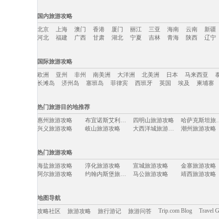
国内旅游攻略
北京
上海
澳门
香港
厦门
丽江
三亚
海南
云南
新疆
河北
福建
广西
甘肃
湖北
宁夏
吉林
青海
陕西
辽宁
国内旅游攻略移动入口：
国际旅游攻略
北京
上海
澳门
香港
厦门
丽江
三亚
海南
云南
新疆
欧洲
亚州
非州
南美洲
大洋洲
北美洲
日本
马来西亚
河北
福建
广西
甘肃
湖北
宁夏
吉林
青海
陕西
辽宁
长滩岛
济州岛
塞班岛
菲律宾
西班牙
英国
埃及
柬埔寨
国际旅游攻略移动入口：
热门旅游目的地推荐
欧洲
亚州
非州
南美洲
大洋洲
北美洲
日本
马来西亚
惠州旅游攻略
布宜诺斯艾利斯旅游攻略
四明山旅游攻略
哈萨克斯
长滩岛
济州岛
塞班岛
菲律宾
西班牙
英国
埃及
柬埔寨
兴义旅游攻略
岐山旅游攻略
大西洋城旅游攻略
潮州旅游攻略
圣马力诺旅游攻略
日月潭旅游攻略
富国岛旅游攻略
呼伦贝尔
阿尔卑斯山旅游攻略
湄南河旅游攻略
神池旅游攻略
连城旅游攻略
热门旅游攻略
金门旅游攻略
江陵旅游攻略
乐昌旅游攻略
圣卢西亚
西岭雪山旅游攻略
塔河旅游攻略
荷兰村旅游攻略
圣基茨和尼
海盐旅游攻略
淳化旅游攻略
宣城旅游攻略
金寨旅游攻略
巴林右旗旅游攻略
乌兰旅游攻略
临潼旅游攻略
南投旅游攻略
阿尔旅游攻略
约翰内斯堡旅游攻略
马公旅游攻略
靖西旅游攻略
额济纳旗旅游攻略
美奈旅游攻略
镇安旅游攻略
汶川旅游攻略
卡尔加里旅游攻略
都江堰旅游攻略
马累旅游攻略
神池旅游攻略
基辅旅游攻略
哈库拉岛旅游攻略
凤县旅游攻略
湘西旅游攻略
洛斯卡沃斯旅游攻略
奈良旅游攻略
巴拉望旅游攻略
波西塔诺
保亭旅游攻略
巴音郭楞旅游攻略
永州旅游攻略
塞罕坝旅游攻
地图导航
亳州旅游攻略
越南旅游攻略
卡莫纳旅游攻略
安道尔共和
嵊泗旅游攻略
牙买加旅游攻略
巴塞罗那旅游攻略
德清旅游攻略
山海关旅游攻略
阳朔旅游攻略
阿尔克马尔旅游攻略
福冈旅游攻略
Trip.com Blog
Travel 
攻略社区
旅游攻略
旅行游记
旅游问答
遂宁旅游攻略
开普敦旅游攻略
黟县旅游攻略
商洛旅游攻略
图们旅游攻略
澎湖旅游攻略
凉山旅游攻略
会泽旅游攻略