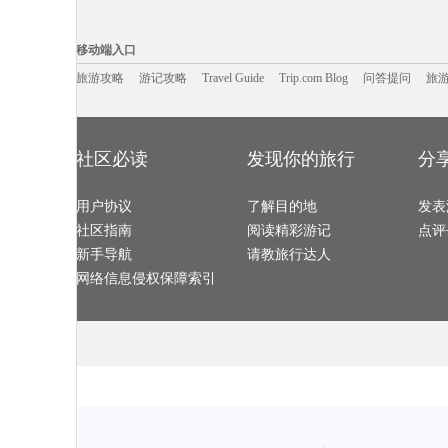
凉山旅游攻略
北爱尔兰旅游攻略
攀枝花旅游攻略
胡志明市
梧州旅游攻略
蓟县旅游攻略
美瑛町旅游攻略
洛伊克巴
清远旅游攻略
诏安旅游攻略
浙江旅游攻略
岩手县旅游攻
移动端入口:
和林格尔旅游攻略
梅州旅游攻略
兰纳旅游攻略
科隆旅游攻略
悉尼旅游攻略
义乌旅游攻略
澳门旅游攻略
碧罗雪山
Trip.com Blog
Travel Guide
旅游资讯
乌兰巴托旅游攻略
萨尔托旅游攻略
歙县旅游攻略
游记攻略
携程美食林
满月岛旅游攻
问
移动端入口
理塘旅游攻略
盐城旅游攻略
绿岛旅游攻略
纳米比亚
德令哈旅游攻略
的里雅斯特旅游攻略
安提瓜和巴布达旅游攻略
萨拉戈萨
少林寺旅游攻略
北屯旅游攻略
北岛旅游攻略
昆明旅游攻略
旅游攻略
游记攻略
尼亚加拉旅游攻略
长滩岛旅游攻略
Travel Guide
Trip.com Blog
伊斯兰堡旅游攻略
问答提问
洛林旅游攻略
旅
特拉维夫旅游攻略
宣城旅游攻略
休斯顿旅游攻略
同仁旅游攻略
北极旅游攻略
布莱克浦旅游攻略
克孜勒旅游攻略
句容旅游攻略
华沙旅游攻略
芬兰旅游攻略
石泉旅游攻略
比什凯克
巴尔的摩旅游攻略
绩溪旅游攻略
青城山旅游攻略
维罗纳旅游攻
圣卢西亚旅游攻略
广汉旅游攻略
色达县旅游攻略
吉尔吉斯
福冈旅游攻略
巴彦淖尔旅游攻略
湘西旅游攻略
上海旅游攻略
florence旅游攻略
立陶宛旅游攻略
朱家角旅游攻略
圣何塞旅游攻
斯德哥尔摩旅游攻略
霍巴特旅游攻略
永康旅游攻略
班达亚齐
烟台旅游攻略
san jose旅游攻略
突尼斯旅游攻略
车臣共和
社区必读
发现你的旅行
分
亚速尔群岛旅游攻略
北爱尔兰旅游攻略
米脂旅游攻略
密尔沃基
常熟旅游攻略
洞头旅游攻略
高要旅游攻略
贵州旅游攻略
会安旅游攻略
同里旅游攻略
东莞旅游攻略
迁安旅游攻略
鹿儿岛县旅游攻略
金沙旅游攻略
额济纳旗旅游攻略
扬州旅游攻略
汾西旅游攻略
阳西旅游攻略
棉兰老岛旅游攻略
鄂尔多斯
福伊旅游攻略
用户协议
伦敦旅游攻略
了解目的地
密苏里州旅游攻略
瑞丽旅游攻略
发表
科罗拉多大峡谷旅游攻略
米科诺斯岛旅游攻略
郎木寺旅游攻略
丹霞山旅游攻
自贡旅游攻略
北马里亚纳旅游攻略
郎木寺旅游攻略
光雾山旅游攻
社区指南
阅读精彩游记
点评
营口旅游攻略
九华山旅游攻略
泰国旅游攻略
灵岩寺旅游攻
康涅狄格州旅游攻略
宜良旅游攻略
奥地利旅游攻略
洛斯卡沃
池州旅游攻略
绥中旅游攻略
scotland旅游攻略
克拉玛依
新手导航
请教旅行达人
阳澄湖旅游攻略
巴里岛旅游攻略
萨格勒布旅游攻略
天门旅游攻略
加拿大旅游攻略
孝感旅游攻略
多哥旅游攻略
北海道旅游攻
科克旅游攻略
卡拉旅游攻略
衡水旅游攻略
爱琴海旅游攻
网络信息侵权保障索引
周庄古镇旅游攻略
Pinnawela旅游攻略
霞浦旅游攻略
梅斯旅游攻略
莱斯特旅游攻略
新西兰旅游攻略
沙城旅游攻略
溧阳旅游攻略
赤水旅游攻略
镇安旅游攻略
维也纳旅游攻略
尼斯湖旅游攻
塞班岛旅游攻略
双廊旅游攻略
盘山旅游攻略
宁波旅游攻略
基隆旅游攻略
企鹅岛旅游攻略
永嘉旅游攻略
海北旅游攻略
安吉旅游攻略
bath旅游攻略
三山岛旅游攻略
大溪地旅游攻
江苏旅游攻略
衢州旅游攻略
澎湖旅游攻略
科摩罗旅游攻
阳西旅游攻略
龙虎山旅游攻略
茂宜岛旅游攻略
凤凰城旅游攻
bangkok旅游攻略
五常旅游攻略
新昌旅游攻略
东戴河旅游攻
迪拜旅游攻略
慕尼黑旅游攻略
北马里亚纳群岛旅游攻略
卢戈旅游攻略
贝尔格莱德旅游攻略
圣淘沙旅游攻略
石台旅游攻略
巴林右旗
penang旅游攻略
秦皇岛旅游攻略
布鲁姆旅游攻略
永安旅游攻略
高雄旅游攻略
双廊旅游攻略
明斯克旅游攻略
石棉旅游攻略
焦特普尔旅游攻略
大峡谷国家公园旅游攻略
北极旅游攻略
博卡旅游攻略
拉姆岛旅游攻略
马六甲市旅游攻略
开化旅游攻略
阿根廷旅游攻
乌镇旅游攻略
博罗旅游攻略
永州旅游攻略
弹丸礁旅游攻
梅里达旅游攻略
滁州旅游攻略
安溪旅游攻略
湖南旅游攻略
伊春旅游攻略
tapas旅游攻略
四国旅游攻略
纽约州旅游攻
海德堡旅游攻略
左云旅游攻略
东方旅游攻略
马萨诸塞
普吉岛旅游攻略
科林旅游攻略
黄石国家公园旅游攻略
布达佩斯