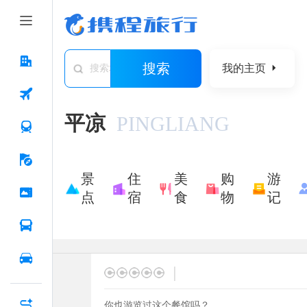
搜索
我的主页
搜索城市/景点/游记/问答/住宿
平凉
PINGLIANG
景
住
美
购
游
点
宿
食
物
记
|
你也游览过这个餐馆吗？