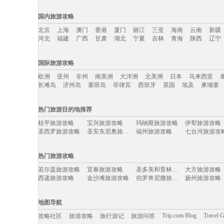
国内旅游攻略
北京
上海
澳门
香港
厦门
丽江
三亚
海南
云南
新疆
河北
福建
广西
甘肃
湖北
宁夏
吉林
青海
陕西
辽宁
国内旅游攻略移动入口：
国际旅游攻略
北京
上海
澳门
香港
厦门
丽江
三亚
海南
云南
新疆
欧洲
亚州
非州
南美洲
大洋洲
北美洲
日本
马来西亚
河北
福建
广西
甘肃
湖北
宁夏
吉林
青海
陕西
辽宁
长滩岛
济州岛
塞班岛
菲律宾
西班牙
英国
埃及
柬埔寨
国际旅游攻略移动入口：
热门旅游目的地推荐
欧洲
亚州
非州
南美洲
大洋洲
北美洲
日本
马来西亚
桂平旅游攻略
宝兴旅游攻略
玛纳斯旅游攻略
伊犁旅游攻略
长滩岛
济州岛
塞班岛
菲律宾
西班牙
英国
埃及
柬埔寨
圣西罗旅游攻略
圣安东尼奥旅游攻略
福州旅游攻略
七台河旅游攻
叙利亚旅游攻略
三江旅游攻略
拉托维亚旅游攻略
江原道旅游攻
顺化旅游攻略
亚丁旅游攻略
基督城旅游攻略
塞内加尔
热门旅游攻略
西盟旅游攻略
函馆旅游攻略
茂名旅游攻略
康奈尔旅游攻
盐湖城旅游攻略
的里雅斯特旅游攻略
毕节旅游攻略
摩纳哥城
若尔盖旅游攻略
宜春旅游攻略
圣多美和普林西比旅游攻略
大方旅游攻略
黄南旅游攻略
平塘旅游攻略
文莱旅游攻略
临夏旅游攻略
西递旅游攻略
金沙滩旅游攻略
伯罗奔尼撒旅游攻略
扬州旅游攻略
陕西旅游攻略
喜洲旅游攻略
天空岛旅游攻略
三宝垄旅游攻
渥太华旅游攻略
美奈旅游攻略
比什凯克旅游攻略
江门旅游攻略
韩国旅游攻略
阿布扎比旅游攻略
天目湖旅游攻略
宝鸡旅游攻略
金门旅游攻略
广东旅游攻略
印度旅游攻略
垦利旅游攻略
艾克斯旅游攻略
亚历山大旅游攻略
富森旅游攻略
卑尔根旅游攻
地图导航
西塘旅游攻略
河北旅游攻略
博德旅游攻略
尼甘布旅游攻
玉溪旅游攻略
关林旅游攻略
拜县旅游攻略
神仙珊瑚
阆中旅游攻略
儋州旅游攻略
巴音郭楞旅游攻略
上虞旅游攻略
Trip.com Blog
Travel 
攻略社区
旅游攻略
旅行游记
旅游问答
富宁旅游攻略
田纳西州旅游攻略
郑州旅游攻略
奉新旅游攻略
云县旅游攻略
增城旅游攻略
冲绳县旅游攻略
安阳旅游攻略