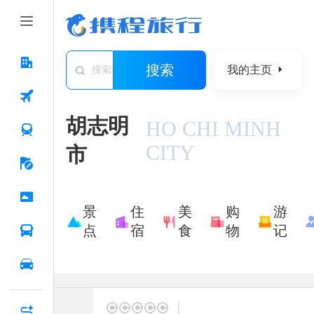
搜索
我的主页
搜索城市/景点/游记/问答/住宿
胡志明
HO CHI MINH
CITY
市
景
住
美
购
游
点
宿
食
物
记
|