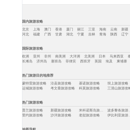
国内旅游攻略
北京
上海
澳门
香港
厦门
丽江
三亚
海南
云南
新疆
河北
福建
广西
甘肃
湖北
宁夏
吉林
青海
陕西
辽宁
国内旅游攻略移动入口：
国际旅游攻略
北京
上海
澳门
香港
厦门
丽江
三亚
海南
云南
新疆
欧洲
亚州
非州
南美洲
大洋洲
北美洲
日本
马来西亚
河北
福建
广西
甘肃
湖北
宁夏
吉林
青海
陕西
辽宁
长滩岛
济州岛
塞班岛
菲律宾
西班牙
英国
埃及
柬埔寨
国际旅游攻略移动入口：
热门旅游目的地推荐
欧洲
亚州
非州
南美洲
大洋洲
北美洲
日本
马来西亚
蒙特雷旅游攻略
泾县旅游攻略
基诺旅游攻略
坝上旅游攻略
长滩岛
济州岛
塞班岛
菲律宾
西班牙
英国
埃及
柬埔寨
运城旅游攻略
考文垂旅游攻略
科莫旅游攻略
三清山旅游攻
弥勒旅游攻略
绩溪旅游攻略
绥化旅游攻略
宜宾旅游攻略
唐山旅游攻略
伊朗旅游攻略
河源旅游攻略
托莱多旅游攻
热门旅游攻略
理塘旅游攻略
黄冈旅游攻略
马来西亚旅游攻略
滁州旅游攻略
荷兰村旅游攻略
长滩旅游攻略
西西里旅游攻略
台东旅游攻略
普兰旅游攻略
新疆旅游攻略
米科诺斯岛旅游攻略
波多黎各
芭提雅旅游攻略
俄克拉何马州旅游攻略
纳雍旅游攻略
余姚旅游攻略
里约旅游攻略
沙洋旅游攻略
老挝旅游攻略
伊比利亚
建宁旅游攻略
africa旅游攻略
尼亚加拉瀑布旅游攻略
巴马科旅游攻
漯河旅游攻略
龙井旅游攻略
海牙旅游攻略
汉密尔顿
贡嘎旅游攻略
顺化旅游攻略
洞头旅游攻略
里斯本旅游攻
首尔旅游攻略
马拉加旅游攻略
米脂旅游攻略
肇庆旅游攻略
甲米旅游攻略
梅斯旅游攻略
平利旅游攻略
函馆旅游攻略
地图导航