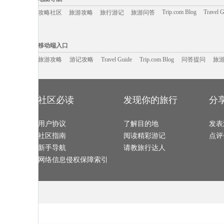
威海旅游攻略
绍兴旅游攻略
灵川旅游攻略
普洱旅游攻略
四明山旅游攻略
米卢斯旅游攻略
七台河旅游攻略
内蒙古旅游攻
密苏里旅游攻略
河源旅游攻略
婆罗浮屠旅游攻略
哈巴河旅游攻
Trip.com Blog
Travel 
攻略社区
旅游攻略
旅行游记
旅游问答
padi旅游攻略
临朐旅游攻略
日内瓦旅游攻略
古北水镇
贵阳旅游攻略
纽伦堡旅游攻略
洛阳旅游攻略
雁荡山旅游攻
卢森堡旅游攻略
桃园旅游攻略
自贡旅游攻略
菲律宾旅游攻
丰宁旅游攻略
深圳旅游攻略
泸定旅游攻略
敦化旅游攻略
釜山旅游攻略
苏梅岛旅游攻略
皇后镇旅游攻略
鹿港旅游攻略
移动端入口:
阿维尼翁旅游攻略
新港旅游攻略
波德申旅游攻略
上饶旅游攻略
克里米亚旅游攻略
洛斯卡沃斯旅游攻略
巩义旅游攻略
保亭旅游攻略
Trip.com Blog
Travel Guide
热浪岛旅游攻略
旅游资讯
淮安旅游攻略
夏威夷旅游攻略
游记攻略
携程美食林
杭州旅游攻略
问
移动端入口
沙美岛旅游攻略
阿拉善盟旅游攻略
鄂木斯克旅游攻略
汕头旅游攻略
连城旅游攻略
天水旅游攻略
九华山旅游攻略
斯德哥尔
纽黑文旅游攻略
爱琴海旅游攻略
原平旅游攻略
西双版纳
南平旅游攻略
旅游攻略
游记攻略
南疆旅游攻略
Travel Guide
Trip.com Blog
woodbury旅游攻略
问答提问
天堂岛旅游攻
旅
摩洛哥旅游攻略
温泉旅游攻略
圣多美旅游攻略
靖边旅游攻略
夏河旅游攻略
长沙旅游攻略
右玉旅游攻略
阿里山旅游攻
德班旅游攻略
阿勒泰旅游攻略
徐闻旅游攻略
魁北克市
卡萨旅游攻略
平顶山旅游攻略
安庆旅游攻略
三山岛旅游攻
岘港旅游攻略
阿皮亚旅游攻略
岩手县旅游攻略
南阳旅游攻略
昆山旅游攻略
戈尔德旅游攻略
伯尔尼旅游攻略
吴桥旅游攻略
阿斯旺旅游攻略
特里尔旅游攻略
马耳他岛旅游攻略
勒芒旅游攻略
塞罕坝旅游攻略
富国岛旅游攻略
科克旅游攻略
合阳旅游攻略
龙门石窟旅游攻略
卡布拉旅游攻略
日喀则旅游攻略
长兴旅游攻略
社区必读
发现你的旅行
分
艾克斯旅游攻略
唐克旅游攻略
喀什旅游攻略
江山旅游攻略
韩国旅游攻略
封开旅游攻略
和县旅游攻略
敦化旅游攻略
埃及旅游攻略
金沙滩旅游攻略
三门旅游攻略
阿拉善盟
萨尔茨堡旅游攻略
冕宁旅游攻略
奉节旅游攻略
贝鲁特旅游攻
北马里亚纳旅游攻略
圣卢西亚旅游攻略
特拉维夫旅游攻略
当雄旅游攻略
鹿儿岛旅游攻略
用户协议
大邑旅游攻略
了解目的地
布宜诺斯艾利斯旅游攻略
清新旅游攻略
发表
厄恩湖旅游攻略
北川旅游攻略
高雄旅游攻略
果洛旅游攻略
里约热内卢旅游攻略
比尔旅游攻略
湟源旅游攻略
大堡礁旅游攻
社区指南
阅读精彩游记
点评
寻甸旅游攻略
大阪府旅游攻略
黄石旅游攻略
龙里旅游攻略
拉脱维亚旅游攻略
巍山旅游攻略
辛辛那提旅游攻略
我孙子市
米苏拉塔旅游攻略
五大连池旅游攻略
博卡拉旅游攻略
靖安旅游攻略
新手导航
请教旅行达人
东莞旅游攻略
永安旅游攻略
乌兰巴托旅游攻略
兴安旅游攻略
克里特岛旅游攻略
德班旅游攻略
兴宁旅游攻略
仰光旅游攻略
集安旅游攻略
玉溪旅游攻略
布里亚特共和国旅游攻略
歙县旅游攻略
网络信息侵权保障索引
岘港旅游攻略
宜兰旅游攻略
波拉波拉岛旅游攻略
开平旅游攻略
尼斯湖旅游攻略
圣何塞旅游攻略
波茨坦旅游攻略
铜陵旅游攻略
亚丁旅游攻略
斯普利特旅游攻略
铜仁旅游攻略
台州旅游攻略
巴马旅游攻略
上海旅游攻略
大岛旅游攻略
彭山旅游攻略
镇远旅游攻略
长兴岛旅游攻略
北京旅游攻略
冕宁旅游攻略
摩纳哥旅游攻略
十堰旅游攻略
商洛旅游攻略
detroit旅游攻略
德钦旅游攻略
偏关旅游攻略
米兰旅游攻略
肯塔基州
吕梁旅游攻略
石勒苏益格旅游攻略
巴勒莫旅游攻略
博尔塔拉
锡林浩特旅游攻略
镇江旅游攻略
圣安德鲁斯旅游攻略
增城旅游攻略
曲靖旅游攻略
康定旅游攻略
布鲁塞尔旅游攻略
长治旅游攻略
西西里岛旅游攻略
海拉尔旅游攻略
余姚旅游攻略
虎门旅游攻略
太地町旅游攻略
陶斯旅游攻略
新港旅游攻略
建德旅游攻略
云和旅游攻略
南阳旅游攻略
龙川旅游攻略
衡水旅游攻略
绚丽岛旅游攻略
哈特福德旅游攻略
卡梅尔旅游攻略
澄江旅游攻略
西塘古镇旅游攻略
图片旅游攻略
抚顺旅游攻略
湟源旅游攻略