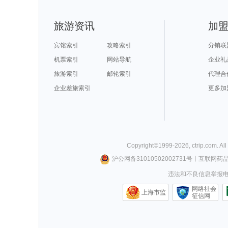
苏拉威西旅游攻略
香港旅游攻略
泸水旅游攻略
捷克旅游攻略
北投旅游攻略
滨海旅游攻略
云顶高原旅游攻略
罗斯托夫
三宝垄旅游攻略
迁安旅游攻略
吉尔吉斯旅游攻略
句容旅游攻略
潜江旅游攻略
奥达旅游攻略
清迈旅游攻略
古尔旅游攻略
亚特兰大旅游攻略
月桂岛旅游攻略
维多利亚旅游攻略
woodbury旅游攻略
普陀山旅游攻略
亚庇旅游攻略
普卡旅游攻略
建水旅游攻略
旅游资讯
加
悉尼旅游攻略
北领地旅游攻略
伊比利亚旅游攻略
突尼斯市
兴化旅游攻略
台南旅游攻略
丹嫩沙多旅游攻略
碧罗雪山
黄龙溪古镇旅游攻略
吉安旅游攻略
沙城旅游攻略
恩施旅游攻略
平谷旅游攻略
巴德岗旅游攻略
满洲里旅游攻略
埃特纳火
库尔勒旅游攻略
千岛湖旅游攻略
黑风洞旅游攻略
剑川旅游攻略
宾馆索引
攻略索引
分销联
死海旅游攻略
菲尼克斯旅游攻略
伊达旅游攻略
花莲旅游攻略
泰顺旅游攻略
敦煌旅游攻略
摩尔曼斯克旅游攻略
霍邱旅游攻略
崇明旅游攻略
延边旅游攻略
于都旅游攻略
比勒陀利
机票索引
网站导航
企业礼
上川岛旅游攻略
徐州旅游攻略
路易斯安那州旅游攻略
保利斯塔
纳米比亚旅游攻略
蒙特雷旅游攻略
莫干山旅游攻略
武功山旅游攻
合江旅游攻略
青州旅游攻略
意大利旅游攻略
滦平旅游攻略
旅游索引
邮轮索引
代理合
巴基斯坦旅游攻略
塔曼尼加拉旅游攻略
西哈努克旅游攻略
菏泽旅游攻略
赵县旅游攻略
靖西旅游攻略
九份旅游攻略
神池旅游攻略
义乌旅游攻略
重庆旅游攻略
永康旅游攻略
合肥旅游攻略
兵库县旅游攻略
企业差旅索引
蓝湾旅游攻略
尼甘布旅游攻略
苏格兰旅游攻
更多加
斯里巴加湾市旅游攻略
天堂海滩旅游攻略
乃东旅游攻略
新安江旅游攻
大兴安岭旅游攻略
连州旅游攻略
宿雾旅游攻略
格拉斯哥
清远旅游攻略
苏黎世湖旅游攻略
巴林右旗旅游攻略
路易斯安那
巢湖旅游攻略
宜兰旅游攻略
什邡旅游攻略
印第安纳
施皮茨旅游攻略
阳高旅游攻略
新北市旅游攻略
腾冲旅游攻略
梅州旅游攻略
霞浦旅游攻略
angelina旅游攻略
朔州旅游攻略
苏尼特右旗旅游攻略
弥勒旅游攻略
武胜旅游攻略
马斯喀特
西藏旅游攻略
东乡旅游攻略
阿维尼翁旅游攻略
bath旅游攻略
斯帕旅游攻略
皮皮岛旅游攻略
兰纳旅游攻略
万荣旅游攻略
克伦威尔旅游攻略
大阪旅游攻略
巴林右旗旅游攻略
丰宁坝上
九乡旅游攻略
尼泊尔旅游攻略
黄南旅游攻略
隆安旅游攻略
圣基茨和尼维斯旅游攻略
奉新旅游攻略
图们旅游攻略
广汉旅游攻略
通道旅游攻略
南非旅游攻略
马尼拉旅游攻略
波恩旅游攻略
Copyright©
1999-
2026
,
ctrip.com
. Al
增城旅游攻略
九华山旅游攻略
雷克雅未克旅游攻略
圣保罗旅游攻
东兴旅游攻略
anchorage旅游攻略
水原旅游攻略
周宁旅游攻略
格尔木旅游攻略
大叻旅游攻略
布鲁姆旅游攻略
偏关旅游攻略
沪公网备31010502002731号
丨
互联网药
大庆旅游攻略
吴江旅游攻略
乌鲁木齐旅游攻略
大兴安岭
巴音郭楞旅游攻略
广东旅游攻略
加勒旅游攻略
淮安旅游攻略
卡拉旅游攻略
德黑兰旅游攻略
钦州旅游攻略
汶川旅游攻略
违法和不良信息举报电话0
民丹岛旅游攻略
密苏里旅游攻略
铜仁旅游攻略
苏梅旅游攻略
苏比克湾旅游攻略
长葛旅游攻略
纳帕旅游攻略
喀麦隆旅游攻
鼓浪屿旅游攻略
荥经旅游攻略
温哥华旅游攻略
营口旅游攻略
牡丹江旅游攻略
温岭旅游攻略
桐庐旅游攻略
伯明翰旅游攻
网络社会
昆山旅游攻略
卡普里旅游攻略
长白山旅游攻略
防城港旅游攻
上海市监
兰卡威旅游攻略
汉密尔顿岛旅游攻略
吉安旅游攻略
征信网
毛里求斯
贝希特斯加登旅游攻略
盐湖城旅游攻略
三山岛旅游攻略
兴宁旅游攻略
加德满都旅游攻略
芬奇旅游攻略
泸沽湖旅游攻略
黟县旅游攻略
黔西南旅游攻略
霍巴特旅游攻略
定州旅游攻略
甘肃旅游攻略
普林斯顿旅游攻略
望都旅游攻略
圣保罗旅游攻略
西和旅游攻略
格林纳达旅游攻略
阆中旅游攻略
克鲁姆洛夫旅游攻略
宿州旅游攻略
大连旅游攻略
泰和旅游攻略
波西塔诺旅游攻略
法国旅游攻略
红原旅游攻略
富森旅游攻略
休斯敦旅游攻略
锦屏旅游攻略