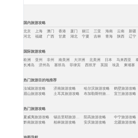
国内旅游攻略
北京
上海
澳门
香港
厦门
丽江
三亚
海南
云南
新疆
河北
福建
广西
甘肃
湖北
宁夏
吉林
青海
陕西
辽宁
国内旅游攻略移动入口：
国际旅游攻略
北京
上海
澳门
香港
厦门
丽江
三亚
海南
云南
新疆
欧洲
亚州
非州
南美洲
大洋洲
北美洲
日本
马来西亚
河北
福建
广西
甘肃
湖北
宁夏
吉林
青海
陕西
辽宁
长滩岛
济州岛
塞班岛
菲律宾
西班牙
英国
埃及
柬埔寨
国际旅游攻略移动入口：
热门旅游目的地推荐
欧洲
亚州
非州
南美洲
大洋洲
北美洲
日本
马来西亚
汝城旅游攻略
济南旅游攻略
哈尔滨旅游攻略
鹤壁旅游攻略
长滩岛
济州岛
塞班岛
菲律宾
西班牙
英国
埃及
柬埔寨
眉山旅游攻略
土耳其旅游攻略
布加勒斯特旅游攻略
宜兰旅游攻略
卡拉奇旅游攻略
橙县旅游攻略
尼斯湖旅游攻略
荥经旅游攻略
溪口旅游攻略
米苏拉旅游攻略
哈利利旅游攻略
波茨坦旅游攻
热门旅游攻略
汤加旅游攻略
阿根廷旅游攻略
文成旅游攻略
锡安国家公
依兰旅游攻略
德班旅游攻略
福克兰群岛旅游攻略
阿尔泰旅游攻
夏威夷旅游攻略
锡吉里耶旅游攻略
阳高旅游攻略
中宁旅游攻略
乌兰浩特旅游攻略
俄亥俄旅游攻略
包头旅游攻略
凤县旅游攻略
黔南旅游攻略
柏林旅游攻略
安庆旅游攻略
北疆旅游攻略
鹿儿岛旅游攻略
富国岛旅游攻略
布达佩斯旅游攻略
印第安纳
利雅得旅游攻略
葡萄牙旅游攻略
宜州旅游攻略
波拉波拉
浙江旅游攻略
纽约州旅游攻略
银川旅游攻略
达卡旅游攻略
同里旅游攻略
芬兰旅游攻略
乡城旅游攻略
江孜旅游攻略
罗德里格斯旅游攻略
湖南旅游攻略
民丹岛旅游攻略
爱德华王子
地图导航