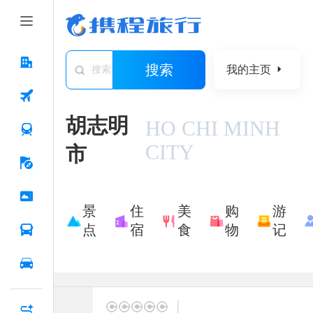
搜索
我的主页
搜索城市/景点/游记/问答/住宿
胡志明
HO CHI MINH
CITY
市
景
住
美
购
游
点
宿
食
物
记
|