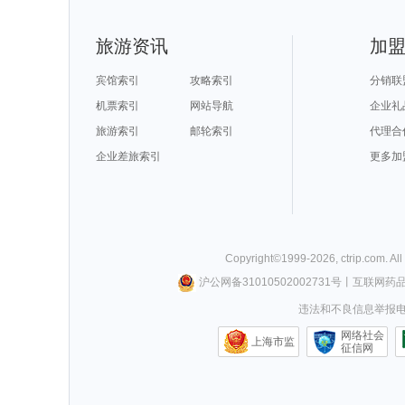
毛里塔尼亚旅游攻略
大丰旅游攻略
埃塞俄比亚旅游攻略
南极旅游攻略
永泰旅游攻略
栾川旅游攻略
瓦努阿图旅游攻略
塞哥维亚
齐齐哈尔旅游攻略
北川旅游攻略
海宁旅游攻略
坝上旅游攻略
靖西旅游攻略
顺德旅游攻略
三原旅游攻略
蒙山旅游攻略
安顺旅游攻略
湘潭旅游攻略
雷克雅未克旅游攻略
宿州旅游攻略
阆中旅游攻略
休斯顿旅游攻略
白玉县旅游攻略
阿尔高旅游攻
旅游资讯
加
黟县旅游攻略
巴登巴登旅游攻略
平利旅游攻略
鲍里索夫
法罗群岛旅游攻略
三门峡旅游攻略
鲅鱼圈旅游攻略
欧洲旅游攻略
英格兰旅游攻略
卡罗维发利旅游攻略
瑞士旅游攻略
远安旅游攻略
死亡谷国家公园旅游攻略
sydney旅游攻略
日照旅游攻略
福克兰群
谢菲尔德旅游攻略
仁川旅游攻略
偏关旅游攻略
丰宁旅游攻略
宾馆索引
攻略索引
分销联
兰卡威旅游攻略
丹凤旅游攻略
喜洲旅游攻略
清新旅游攻略
鼓浪屿旅游攻略
老挝旅游攻略
云顶高原旅游攻略
海牙旅游攻略
九州旅游攻略
五常旅游攻略
博罗旅游攻略
tapas旅游攻略
机票索引
网站导航
企业礼
德累斯顿旅游攻略
苏梅岛旅游攻略
辽阳旅游攻略
阿尔坎塔
san jose旅游攻略
易县旅游攻略
马德里旅游攻略
白俄罗斯
喜德旅游攻略
五常旅游攻略
乌镇旅游攻略
连南旅游攻略
旅游索引
邮轮索引
代理合
白滨旅游攻略
河内旅游攻略
菲尔德旅游攻略
连城旅游攻略
布鲁塞尔旅游攻略
埃及旅游攻略
黄石国家公园旅游攻略
婺源旅游攻略
都江堰旅游攻略
黑岛旅游攻略
黄龙旅游攻略
凯里旅游攻略
万隆旅游攻略
企业差旅索引
俄罗斯旅游攻略
丙中洛旅游攻略
神农架旅游攻
更多加
奥林匹亚旅游攻略
华盛顿州旅游攻略
文成旅游攻略
长崎旅游攻略
威斯巴登旅游攻略
woodbury旅游攻略
卢戈旅游攻略
圣西罗旅游攻
马祖旅游攻略
石棉旅游攻略
阳泉旅游攻略
阿尔克马
彭州旅游攻略
张掖旅游攻略
海盐旅游攻略
普卡旅游攻略
龙脊梯田旅游攻略
申根旅游攻略
洞头旅游攻略
佛冈旅游攻略
内乡旅游攻略
马尼拉旅游攻略
康涅狄格州旅游攻略
巴彦淖尔
佛坪旅游攻略
阿尔卑斯山旅游攻略
漯河旅游攻略
台州旅游攻略
会泽旅游攻略
比尔旅游攻略
罗马旅游攻略
棕榈岛旅游攻
梅州旅游攻略
建宁旅游攻略
廊坊旅游攻略
土耳其旅游攻
康提旅游攻略
库克山旅游攻略
月桂岛旅游攻略
florence旅游攻略
密苏里州旅游攻略
凉山旅游攻略
陕西旅游攻略
甘孜旅游攻略
黑风洞旅游攻略
伊宁旅游攻略
唐克旅游攻略
连江旅游攻略
山海关旅游攻略
丹佛旅游攻略
二连浩特旅游攻略
阿巴嘎旗
Copyright©
1999-
2026
,
ctrip.com
. Al
泰国旅游攻略
鹤峰旅游攻略
乃东旅游攻略
科伦坡旅游攻
珊瑚岛旅游攻略
斯图加特旅游攻略
泰州旅游攻略
woodbury旅游攻略
枫丹白露旅游攻略
宝石岛旅游攻略
新绛旅游攻略
关林旅游攻略
沪公网备31010502002731号
丨
互联网药
亚拉巴马州旅游攻略
碧罗雪山旅游攻略
比利时旅游攻略
尼亚加拉瀑
安特卫普旅游攻略
博乐旅游攻略
郎木寺旅游攻略
九寨沟旅游攻
科摩罗旅游攻略
法兰克福旅游攻略
图瓦旅游攻略
汤阴旅游攻略
违法和不良信息举报电话0
万丹旅游攻略
阳春旅游攻略
阳高旅游攻略
anchor
北极旅游攻略
永新旅游攻略
乐亭旅游攻略
沙城旅游攻略
神奈川县旅游攻略
红叶谷旅游攻略
汕头旅游攻略
卡姆拉旅游攻
东京旅游攻略
会安旅游攻略
庐江旅游攻略
海东旅游攻略
网络社会
布卡旅游攻略
渥太华旅游攻略
塞内加尔旅游攻略
辉南旅游攻略
上海市监
圣卢西亚旅游攻略
陆良旅游攻略
大兴安岭旅游攻略
桂平旅游攻略
征信网
塞浦路斯旅游攻略
天空岛旅游攻略
第戎旅游攻略
思茅旅游攻略
新丰旅游攻略
新绛旅游攻略
桑给巴尔岛旅游攻略
伯尔尼旅游攻
惠灵顿旅游攻略
福冈旅游攻略
珊瑚岛旅游攻略
都匀旅游攻略
特马旅游攻略
涩谷旅游攻略
圣托里尼旅游攻略
塞罕坝旅游攻
阜阳旅游攻略
亚丁旅游攻略
那曲旅游攻略
丹霞山旅游攻
伊达旅游攻略
东莞旅游攻略
皮亚琴察旅游攻略
塞瓦斯托波
黄山市旅游攻略
湖区旅游攻略
台山旅游攻略
皮皮岛旅游攻