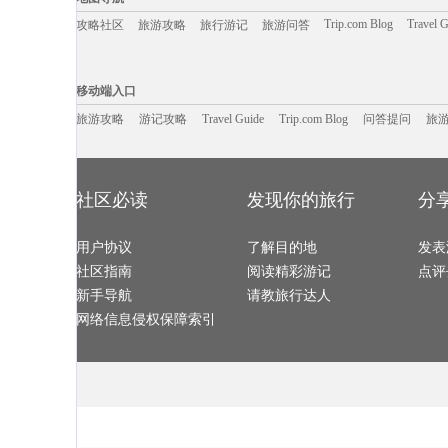
金泽旅游攻略
长江三峡旅游攻略
酒泉旅游攻略
宜昌旅游攻略
兵库县旅游攻略
八里沟旅游攻略
勒阿弗尔旅游攻略
东湖旅游攻略
奉新旅游攻略
康奈尔旅游攻略
匈牙利旅游攻略
怀特岛旅游攻
Trip.com Blog
Travel 
攻略社区
旅游攻略
旅行游记
旅游问答
永州旅游攻略
可可托海旅游攻略
平潭旅游攻略
牡丹江旅游攻
邢台旅游攻略
陈巴尔虎旗旅游攻略
六盘水旅游攻略
伯罗奔尼
巴巴多斯旅游攻略
Pinnawela旅游攻略
波尔旅游攻略
特纳旅游攻略
罗德里格斯旅游攻略
宝鸡旅游攻略
中卫旅游攻略
宁波旅游攻略
宣城旅游攻略
介休旅游攻略
塞罕坝旅游攻略
二连浩特
移动端入口:
和平旅游攻略
宜兴旅游攻略
保加利亚旅游攻略
敦化旅游攻略
火山口湖旅游攻略
桑植旅游攻略
葫芦岛旅游攻略
波多黎各
Trip.com Blog
Travel Guide
大邑旅游攻略
旅游资讯
麦德林旅游攻略
嵩山旅游攻略
游记攻略
携程美食林
台儿庄旅游攻
问
移动端入口
平顶山旅游攻略
云龙旅游攻略
泸州旅游攻略
龙门旅游攻略
圣弗朗西斯科旅游攻略
炉霍旅游攻略
章丘旅游攻略
青浦旅游攻略
铜川旅游攻略
山海关旅游攻略
台儿庄旅游攻略
卢克索旅游攻
宁夏旅游攻略
旅游攻略
游记攻略
梅里达旅游攻略
Travel Guide
Trip.com Blog
梅尔斯堡旅游攻略
问答提问
尼泊尔旅游攻
旅
涩谷旅游攻略
秘鲁旅游攻略
白滨旅游攻略
阿肯色州
诸暨旅游攻略
莽山旅游攻略
许昌旅游攻略
贝洛奥里藏
中宁旅游攻略
黑岛旅游攻略
萨哈林旅游攻略
山东旅游攻略
马六甲市旅游攻略
安娜堡旅游攻略
合江旅游攻略
当涂旅游攻略
巴塞尔旅游攻略
德庆旅游攻略
合川旅游攻略
太阳岛旅游攻
阿根廷旅游攻略
通道旅游攻略
兴隆旅游攻略
加尔各答
三亚 旅游攻略
宁化旅游攻略
黄龙旅游攻略
左云旅游攻略
于都旅游攻略
怀集旅游攻略
喀麦隆旅游攻略
哈根旅游攻略
古北水镇旅游攻略
铜陵旅游攻略
卡帕多奇亚旅游攻略
和田旅游攻略
社区必读
发现你的旅行
分
广岛旅游攻略
达州旅游攻略
罗马旅游攻略
仰光旅游攻略
镇江旅游攻略
青海旅游攻略
珀斯旅游攻略
葡萄牙旅游攻
海盐旅游攻略
塔城市旅游攻略
坝上旅游攻略
平壤旅游攻略
利兹旅游攻略
泾县旅游攻略
龙脊梯田旅游攻略
密苏里旅游攻
火山口湖旅游攻略
纽约州旅游攻略
天台山旅游攻略
浦城旅游攻略
哈勃岛旅游攻略
用户协议
乌兰巴托旅游攻略
了解目的地
新墨西哥州旅游攻略
抚松旅游攻略
发表
白金岛旅游攻略
东营旅游攻略
吉尔吉斯旅游攻略
锦州旅游攻略
济源旅游攻略
甘孜旅游攻略
茶陵旅游攻略
资阳旅游攻略
社区指南
阅读精彩游记
点评
马尔代夫旅游攻略
长海旅游攻略
菏泽旅游攻略
郴州旅游攻略
仙桃旅游攻略
九份旅游攻略
卡拉旅游攻略
云南旅游攻略
温岭旅游攻略
瓜达拉哈拉旅游攻略
卢塞恩旅游攻略
营口旅游攻略
新手导航
请教旅行达人
大埔旅游攻略
蒙古旅游攻略
永胜旅游攻略
武陵源旅游攻
堪培拉旅游攻略
薄荷岛旅游攻略
屏东旅游攻略
哈勃岛旅游攻
威尼斯旅游攻略
卢布林旅游攻略
我孙子市旅游攻略
长春旅游攻略
网络信息侵权保障索引
斯洛伐克旅游攻略
布莱克浦旅游攻略
马里兰州旅游攻略
巴彦淖尔
瓦努阿图旅游攻略
安道尔城旅游攻略
普吉旅游攻略
合山旅游攻略
多伦旅游攻略
江陵旅游攻略
黎平旅游攻略
巴西旅游攻略
嵊泗旅游攻略
顺义旅游攻略
africa旅游攻略
纳帕旅游攻略
印第安纳波利斯旅游攻略
龙目岛旅游攻略
弹丸礁旅游攻略
阿里旅游攻略
奥达旅游攻略
阿斯塔纳旅游攻略
荷兰旅游攻略
石勒苏益
斯里兰卡旅游攻略
基诺旅游攻略
伊犁旅游攻略
西山旅游攻略
克里特岛旅游攻略
九州旅游攻略
金寨旅游攻略
茨城县旅游攻
杜伊斯堡旅游攻略
伊斯坦布尔旅游攻略
贵州旅游攻略
厄恩湖旅游攻
滦平旅游攻略
兴隆旅游攻略
圣托里尼旅游攻略
土库曼旅游攻
威海旅游攻略
黄冈旅游攻略
利兹旅游攻略
延吉旅游攻略
束河旅游攻略
五大连池旅游攻略
麦迪逊旅游攻略
多米尼加
马萨基旅游攻略
波兰旅游攻略
云台山旅游攻略
嘉兴旅游攻略
蒙山旅游攻略
甪直旅游攻略
虎林旅游攻略
芜湖旅游攻略
巴里旅游攻略
洱源旅游攻略
江西旅游攻略
墨尔本旅游攻