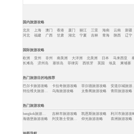
国内旅游攻略
北京
上海
澳门
香港
厦门
丽江
三亚
海南
云南
新疆
河北
福建
广西
甘肃
湖北
宁夏
吉林
青海
陕西
辽宁
国内旅游攻略移动入口：
国际旅游攻略
北京
上海
澳门
香港
厦门
丽江
三亚
海南
云南
新疆
欧洲
亚州
非州
南美洲
大洋洲
北美洲
日本
马来西亚
河北
福建
广西
甘肃
湖北
宁夏
吉林
青海
陕西
辽宁
长滩岛
济州岛
塞班岛
菲律宾
西班牙
英国
埃及
柬埔寨
国际旅游攻略移动入口：
热门旅游目的地推荐
欧洲
亚州
非州
南美洲
大洋洲
北美洲
日本
马来西亚
巴尔卡旅游攻略
卡拉奇旅游攻略
菲尔德旅游攻略
安道尔城
长滩岛
济州岛
塞班岛
菲律宾
西班牙
英国
埃及
柬埔寨
特拉维夫旅游攻略
乌海旅游攻略
太鲁阁旅游攻略
青田旅游攻略
博卡拉旅游攻略
屏南旅游攻略
安庆旅游攻略
赤水旅游攻略
朔州旅游攻略
奎屯旅游攻略
尼泊尔旅游攻略
庐江旅游攻略
热门旅游攻略
威尼斯旅游攻略
瑙鲁旅游攻略
同仁旅游攻略
西哈努克
漳州旅游攻略
okinawa旅游攻略
新奥尔良旅游攻略
歙县旅游攻略
bangkok旅游攻略
吉林市旅游攻略
凯恩斯旅游攻略
利川市旅游攻
清徐旅游攻略
洪湖旅游攻略
长兴旅游攻略
达兰萨拉
海德堡旅游攻略
列支敦士登旅游攻略
仰光旅游攻略
喜洲旅游攻略
三宝垄旅游攻略
加那利群岛旅游攻略
长海旅游攻略
奥斯陆旅游攻
平顶山旅游攻略
匈牙利旅游攻略
三门旅游攻略
德宏旅游攻略
阳江旅游攻略
玉环旅游攻略
爱德华王子岛旅游攻略
当雄旅游攻略
苏州旅游攻略
文莱旅游攻略
阿尔泰旅游攻略
伊斯兰堡
考文垂旅游攻略
盐池旅游攻略
里尔旅游攻略
贵州旅游攻略
地图导航