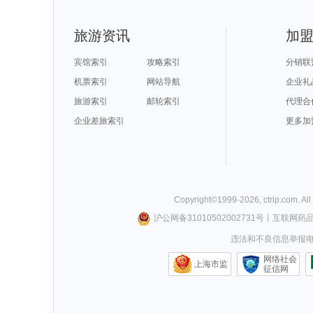
内江旅游攻略
青川旅游攻略
卡塔旅游攻略
大石桥旅游攻
图片旅游攻略
广安旅游攻略
福克兰群岛旅游攻略
诸葛八卦
慈城旅游攻略
华盛顿州旅游攻略
留尼汪旅游攻略
伊斯特本
罗德里格斯旅游攻略
合山旅游攻略
襄垣旅游攻略
苏梅岛旅游攻
马耳他旅游攻略
丹东旅游攻略
定西旅游攻略
厄恩湖旅游攻
佳县旅游攻略
三原旅游攻略
绿岛旅游攻略
横滨旅游攻略
旅游资讯
加
镇远古镇旅游攻略
邢台旅游攻略
马耳他岛旅游攻略
马鞍山旅游攻
格拉斯哥旅游攻略
密苏里州旅游攻略
哈尔滨旅游攻略
荥经旅游攻略
毕节旅游攻略
孟买旅游攻略
科林斯旅游攻略
亚布力旅游攻
索契旅游攻略
格陵兰岛旅游攻略
苏梅旅游攻略
底特律旅游攻
凤县旅游攻略
户县旅游攻略
padi旅游攻略
赫尔辛基
宾馆索引
攻略索引
分销联
罗甸旅游攻略
包头旅游攻略
沈家门旅游攻略
圣地亚哥
仙女山旅游攻略
福克兰群岛旅游攻略
青海湖旅游攻略
大理旅游攻略
尼泊尔旅游攻略
龙脊梯田旅游攻略
天空岛旅游攻略
高野山旅游攻
机票索引
网站导航
企业礼
云龙旅游攻略
马里兰州旅游攻略
波茨坦旅游攻略
富宁旅游攻略
石头城旅游攻略
伯罗奔尼撒旅游攻略
列城旅游攻略
富阳旅游攻略
抚仙湖旅游攻略
资阳旅游攻略
濮阳旅游攻略
梅州旅游攻略
旅游索引
邮轮索引
代理合
马尔代夫旅游攻略
什邡旅游攻略
尼亚加拉旅游攻略
齐齐哈尔
六安旅游攻略
嵊州旅游攻略
邦咯岛旅游攻略
新丰旅游攻略
沃尔姆斯旅游攻略
法属波利尼西亚旅游攻略
徐州旅游攻略
石台旅游攻略
企业差旅索引
香格里拉旅游攻略
山东旅游攻略
阿根廷旅游攻略
死海旅游攻略
更多加
五家渠旅游攻略
抚州旅游攻略
饶河旅游攻略
梅斯旅游攻略
牡丹江旅游攻略
车臣共和国旅游攻略
绥化旅游攻略
摩纳哥城
南阳市旅游攻略
北疆旅游攻略
织金旅游攻略
淄博旅游攻略
檀香山旅游攻略
sydney旅游攻略
企鹅岛旅游攻略
惠州旅游攻略
西班牙旅游攻略
垦丁旅游攻略
安提瓜和巴布达旅游攻略
海南旅游攻略
诸城旅游攻略
临沧旅游攻略
天门旅游攻略
大洋洲旅游攻
捷克旅游攻略
封开旅游攻略
陶斯旅游攻略
斯里巴加湾
北马里亚纳旅游攻略
耶路撒冷旅游攻略
博罗旅游攻略
中山詹园
爱琴海旅游攻略
怀柔旅游攻略
湘潭旅游攻略
木斯塘旅游攻
黄龙旅游攻略
巴彦淖尔旅游攻略
科特迪瓦旅游攻略
芬奇旅游攻略
承德旅游攻略
桑坦德旅游攻略
枫丹白露旅游攻略
旅顺旅游攻略
密云旅游攻略
拜县旅游攻略
普者黑旅游攻略
苏格兰旅游攻
淳安旅游攻略
长葛旅游攻略
laksa旅游攻略
橘园旅游攻略
Copyright©
1999-
2026
,
ctrip.com
. Al
雅加达旅游攻略
大叻旅游攻略
少女峰旅游攻略
加纳旅游攻略
巴尔卡旅游攻略
旧金山旅游攻略
柏林旅游攻略
顺化旅游攻略
东京旅游攻略
龙目岛旅游攻略
谢菲尔德旅游攻略
雷尼尔旅游攻
沪公网备31010502002731号
丨
互联网药
大阪府旅游攻略
镇江旅游攻略
思茅旅游攻略
罗平旅游攻略
阿拉善左旗旅游攻略
呼伦贝尔旅游攻略
阿拉尔旅游攻略
天台旅游攻略
彼得堡旅游攻略
阜新旅游攻略
延边旅游攻略
沧州旅游攻略
违法和不良信息举报电话0
围场旅游攻略
马丘比丘旅游攻略
湛江旅游攻略
和田旅游攻略
水原旅游攻略
和田旅游攻略
黟县旅游攻略
赫章旅游攻略
犍为旅游攻略
马特洪峰旅游攻略
苏里南旅游攻略
密苏里旅游攻
运城旅游攻略
哈根旅游攻略
马六甲旅游攻略
黑风洞旅游攻
网络社会
虎门旅游攻略
伊比利亚旅游攻略
门头沟旅游攻略
盐城旅游攻略
上海市监
黑岛旅游攻略
拉罗汤加岛旅游攻略
丹佛旅游攻略
征信网
卡萨布兰
坦帕旅游攻略
绵阳旅游攻略
米克诺斯镇旅游攻略
三原旅游攻略
印第安纳旅游攻略
安阳旅游攻略
沂南旅游攻略
敦化旅游攻略
拉达克旅游攻略
庆阳旅游攻略
印度旅游攻略
沽源旅游攻略
芝加哥旅游攻略
曲阜旅游攻略
若尔盖旅游攻略
二连浩特
鼓浪屿旅游攻略
杜伊斯堡旅游攻略
霍斯旅游攻略
兰屿旅游攻略
长沙旅游攻略
孟加拉国旅游攻略
吉安旅游攻略
长海旅游攻略
哥斯达黎加旅游攻略
达拉特旗旅游攻略
伊利诺伊州旅游攻略
洞头旅游攻略