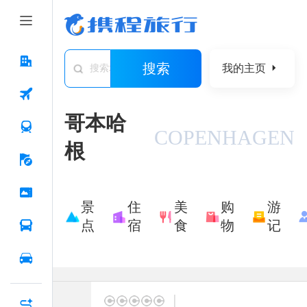
搜索
我的主页
搜索城市/景点/游记/问答/住宿
哥本哈
COPENHAGEN
根
景
住
美
购
游
点
宿
食
物
记
|