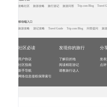
临夏旅游攻略
阿拉尔旅游攻略
泸州旅游攻略
太地町旅游攻
太阳谷旅游攻略
安纳西旅游攻略
新乡旅游攻略
蔚县旅游攻略
福建土楼旅游攻略
直布罗陀旅游攻略
喀什旅游攻略
平潭旅游攻略
Trip.com Blog
Travel 
攻略社区
旅游攻略
旅行游记
旅游问答
铜川旅游攻略
塔拉斯旅游攻略
锡耶纳旅游攻略
波恩旅游攻略
安顺旅游攻略
七仙岭旅游攻略
利兹旅游攻略
海门旅游攻略
汤山旅游攻略
胶州旅游攻略
马里博尔旅游攻略
亚速尔群
长治旅游攻略
资阳旅游攻略
玻利维亚旅游攻略
西和旅游攻略
泾县旅游攻略
立陶宛旅游攻略
阿联酋旅游攻略
萨拉戈萨
移动端入口:
海参崴旅游攻略
意大利旅游攻略
加利福尼亚州旅游攻略
青海旅游攻略
巴基斯坦旅游攻略
钦州旅游攻略
清迈旅游攻略
南靖旅游攻略
Trip.com Blog
Travel Guide
平遥旅游攻略
旅游资讯
san jose旅游攻略
沐川旅游攻略
游记攻略
携程美食林
三亚旅游攻略
问
移动端入口
普卡旅游攻略
土库曼旅游攻略
萧山旅游攻略
格拉茨旅游攻
辉县旅游攻略
塞内加尔旅游攻略
龙井旅游攻略
道孚旅游攻略
维戈旅游攻略
运城旅游攻略
里约旅游攻略
碧罗雪山
巍山旅游攻略
旅游攻略
游记攻略
皮皮岛旅游攻略
Travel Guide
邦咯岛旅游攻略
Trip.com Blog
问答提问
宁化旅游攻略
旅
永嘉旅游攻略
象岛旅游攻略
少林寺旅游攻略
来宾旅游攻略
武义旅游攻略
自贡旅游攻略
当涂旅游攻略
宁陕旅游攻略
黑河旅游攻略
京畿道旅游攻略
布里亚特共和国旅游攻略
洪江旅游攻略
阿曼旅游攻略
鲍里索夫旅游攻略
拉姆岛旅游攻略
龙岩旅游攻略
岳阳旅游攻略
卡拉旅游攻略
甲米旅游攻略
喀麦隆旅游攻
加纳旅游攻略
mona旅游攻略
斐济旅游攻略
奉新旅游攻略
泸定旅游攻略
石柱旅游攻略
邯郸旅游攻略
普洱旅游攻略
锦州旅游攻略
胡志明市旅游攻略
普者黑旅游攻略
马耳他岛
乌镇旅游攻略
大阪旅游攻略
八里沟旅游攻略
鹤岗旅游攻略
社区必读
发现你的旅行
分
洛林旅游攻略
伯恩茅斯旅游攻略
济宁旅游攻略
阳高旅游攻略
安顺旅游攻略
芙花芬岛旅游攻略
埃塞俄比亚旅游攻略
蓝泉旅游攻略
沙城旅游攻略
昌平旅游攻略
堪培拉旅游攻略
西西里旅游攻
密尔沃基旅游攻略
勒阿弗尔旅游攻略
乌兰浩特旅游攻略
萨格勒布
okinawa旅游攻略
道真旅游攻略
门头沟旅游攻略
仙游旅游攻略
儋州旅游攻略
用户协议
吴忠旅游攻略
了解目的地
天目湖旅游攻略
发表
克尔曼省
科西嘉岛旅游攻略
咸阳旅游攻略
云顶高原旅游攻略
惠州旅游攻略
斋普尔旅游攻略
永善旅游攻略
三门旅游攻略
以色列旅游攻
社区指南
阅读精彩游记
点评
马六甲市旅游攻略
洛桑旅游攻略
克里米亚旅游攻略
马斯喀特
暹罗旅游攻略
苏梅旅游攻略
安康旅游攻略
浦城旅游攻略
原平旅游攻略
伯尔尼旅游攻略
格但斯克旅游攻略
海宁旅游攻略
新手导航
请教旅行达人
都江堰旅游攻略
聂拉木旅游攻略
巴里岛旅游攻略
平壤旅游攻略
波士顿旅游攻略
福伊旅游攻略
阿斯旺旅游攻略
三亚 旅游攻略
冰岛旅游攻略
大足旅游攻略
塞内加尔旅游攻略
济宁旅游攻略
网络信息侵权保障索引
威尼斯旅游攻略
泉州旅游攻略
曼德勒旅游攻略
绩溪旅游攻略
衡水旅游攻略
汉密尔顿旅游攻略
辽阳旅游攻略
墨竹工卡
黔西南旅游攻略
南岛旅游攻略
惠东旅游攻略
冲绳旅游攻略
南雄旅游攻略
怀集旅游攻略
防城港旅游攻略
卢布尔雅
通化旅游攻略
休宁旅游攻略
晋中旅游攻略
明尼阿波利
五台山旅游攻略
吕梁旅游攻略
卢龙旅游攻略
江口旅游攻略
岱山旅游攻略
富宁旅游攻略
宁夏旅游攻略
汉密尔顿
圣克鲁斯旅游攻略
奥达旅游攻略
图瓦旅游攻略
安塔利亚
开平旅游攻略
玉树旅游攻略
比斯特旅游攻略
sydney旅游攻
比斯特旅游攻略
斯塔德旅游攻略
东极岛旅游攻略
纳卡旅游攻略
茶陵旅游攻略
东方旅游攻略
多哥旅游攻略
象岛旅游攻略
景宁旅游攻略
徐州旅游攻略
bath旅游攻略
佛罗里达
防城港旅游攻略
济源旅游攻略
纽伦堡旅游攻略
温哥华旅游攻
金边旅游攻略
奥克兰旅游攻略
斯里巴加湾市旅游攻略
索契旅游攻略
多伦多旅游攻略
荔浦旅游攻略
斋普尔旅游攻略
芬兰旅游攻略