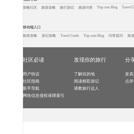
池州旅游攻略
淡水旅游攻略
安道尔共和国旅游攻略
敦煌旅游攻略
漾濞旅游攻略
斋普尔旅游攻略
麦迪逊旅游攻略
资源旅游攻略
大理旅游攻略
余杭旅游攻略
巴里旅游攻略
班夫国家公
Trip.com Blog
Travel 
攻略社区
旅游攻略
旅行游记
旅游问答
沽源旅游攻略
左云旅游攻略
俄克拉何马州旅游攻略
苏门答腊
赤水旅游攻略
天目湖旅游攻略
百色旅游攻略
福州旅游攻略
少女峰旅游攻略
石台旅游攻略
三亚 旅游攻略
特拉布宗
山南旅游攻略
斯里兰卡旅游攻略
北投旅游攻略
阿雅达岛
bangkok旅游攻略
桂平旅游攻略
海螺沟旅游攻略
秦皇岛旅游攻
移动端入口:
垦利旅游攻略
萨格勒布旅游攻略
烟台旅游攻略
瑶里旅游攻略
玻利维亚旅游攻略
合川旅游攻略
新山旅游攻略
山东旅游攻略
Trip.com Blog
Travel Guide
大庆旅游攻略
旅游资讯
芒市旅游攻略
洞头旅游攻略
游记攻略
携程美食林
赫章旅游攻略
问
移动端入口
贝加尔湖旅游攻略
拉姆岛旅游攻略
利马旅游攻略
临海旅游攻略
开普敦旅游攻略
特纳旅游攻略
布莱顿旅游攻略
普林斯顿
土耳其旅游攻略
名古屋旅游攻略
九华山旅游攻略
天台山旅游攻
南浔旅游攻略
旅游攻略
游记攻略
赞比亚旅游攻略
Travel Guide
bath旅游攻略
Trip.com Blog
问答提问
佳木斯旅游攻
旅
个旧旅游攻略
长江三峡旅游攻略
怀集旅游攻略
美奈旅游攻略
康定旅游攻略
贝鲁特旅游攻略
依兰旅游攻略
凯尔旅游攻略
小樽旅游攻略
连江旅游攻略
明尼阿波利斯旅游攻略
潮州旅游攻略
克里特岛旅游攻略
冲绳县旅游攻略
海北旅游攻略
芜湖旅游攻略
湘潭旅游攻略
紫云旅游攻略
吉林市旅游攻略
四国旅游攻略
井冈山旅游攻略
遵化旅游攻略
临安旅游攻略
孟买旅游攻略
文山旅游攻略
泸定旅游攻略
佩特拉旅游攻略
里昂旅游攻略
伊达旅游攻略
仙居旅游攻略
杭州旅游攻略
延庆旅游攻略
斯德哥尔摩旅游攻略
宜昌旅游攻略
南雄旅游攻略
沙巴旅游攻略
社区必读
发现你的旅行
分
路易斯维尔旅游攻略
溧阳旅游攻略
卡帕多奇亚旅游攻略
墨脱旅游攻略
广南旅游攻略
临沧旅游攻略
都柏林旅游攻略
巍山旅游攻略
西哈努克旅游攻略
台中旅游攻略
若尔盖旅游攻略
香格里拉
偏关旅游攻略
江门旅游攻略
南海旅游攻略
白金汉旅游攻
旅顺旅游攻略
蔚县旅游攻略
中卫旅游攻略
满月岛旅游攻
毕节旅游攻略
用户协议
卢塞恩旅游攻略
了解目的地
洪泽旅游攻略
太阳城旅游攻
发表
松阳旅游攻略
利沃夫旅游攻略
蒙彼利埃旅游攻略
黑岛旅游攻略
圣米歇尔山旅游攻略
屏南旅游攻略
克里米亚旅游攻略
比利时旅游攻
社区指南
阅读精彩游记
点评
泸沽湖旅游攻略
月牙泉旅游攻略
东方旅游攻略
绵阳旅游攻略
阿尔高旅游攻略
朱家角旅游攻略
玉环旅游攻略
彰化旅游攻略
乐至旅游攻略
诸城旅游攻略
卡罗维发利旅游攻略
陵水旅游攻略
新手导航
请教旅行达人
本溪旅游攻略
安提瓜和巴布达旅游攻略
波尔图旅游攻略
施皮茨旅游攻
鄂木斯克旅游攻略
墨西哥城旅游攻略
阿马尔旅游攻略
凉山旅游攻略
纳卡旅游攻略
南阳市旅游攻略
朝阳旅游攻略
利兹旅游攻略
网络信息侵权保障索引
奥地利旅游攻略
冲绳岛旅游攻略
荔浦旅游攻略
广安旅游攻略
冕宁旅游攻略
理塘旅游攻略
赤水旅游攻略
茂名旅游攻略
武夷山旅游攻略
雅典旅游攻略
崇礼旅游攻略
伊犁旅游攻略
福冈旅游攻略
放鸡岛旅游攻略
函馆旅游攻略
三水旅游攻略
日喀则旅游攻略
阿尔旅游攻略
格兰德旅游攻略
胶州旅游攻略
长汀县旅游攻略
牛背山旅游攻略
巴拿马旅游攻略
海参崴旅游攻
戛纳旅游攻略
当阳旅游攻略
嵩山旅游攻略
芝加哥旅游攻
宜良旅游攻略
淮安旅游攻略
申根旅游攻略
苏格兰旅游攻
sydney旅游攻略
特里尔旅游攻略
日照旅游攻略
宿州旅游攻略
塞浦路斯旅游攻略
罗斯托夫旅游攻略
蒙扎旅游攻略
酒泉旅游攻略
珀斯旅游攻略
大嵛山岛旅游攻略
崀山旅游攻略
漳州旅游攻略
沃尔夫斯堡旅游攻略
仰光旅游攻略
益阳旅游攻略
阿克苏旅游攻
毛里求斯旅游攻略
广东旅游攻略
尼斯旅游攻略
新丰旅游攻略
Pinnawela旅游攻略
周庄旅游攻略
云浮旅游攻略
唐克旅游攻略
潍坊旅游攻略
哈利利旅游攻略
坝上旅游攻略
会理旅游攻略