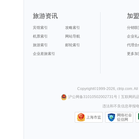
企鹅岛旅游攻略
封开旅游攻略
绵山旅游攻略
沙溪古镇
自贡旅游攻略
恩施旅游攻略
马拉加旅游攻略
西和旅游攻略
迁安旅游攻略
襄垣旅游攻略
黔西南旅游攻略
东乌旗旅游攻
霍巴特旅游攻略
天堂岛旅游攻略
加拉帕戈斯旅游攻略
野三坡旅游攻
乌镇旅游攻略
湄南河旅游攻略
同江旅游攻略
塞哥维亚
德令哈旅游攻略
于都旅游攻略
潮州旅游攻略
武隆旅游攻略
旅游资讯
加
吴忠旅游攻略
坎贝尔旅游攻略
大峡谷国家公园旅游攻略
长兴旅游攻略
淮南旅游攻略
塞班岛旅游攻略
赤塔旅游攻略
乌尤尼旅游攻
霍邱旅游攻略
滦平旅游攻略
吴江旅游攻略
红海滩旅游攻
棉花堡旅游攻略
tapas旅游攻略
葡萄牙旅游攻略
远安旅游攻略
托莱多旅游攻略
皮亚琴察旅游攻略
惠来旅游攻略
日内瓦湖
宾馆索引
攻略索引
分销联
萨拉曼卡旅游攻略
鹿儿岛旅游攻略
马祖旅游攻略
仙女山旅游攻
宕昌旅游攻略
温州旅游攻略
塞舌尔旅游攻略
株洲旅游攻略
阿兰达旅游攻略
明斯克旅游攻略
印第安纳旅游攻略
法属波利尼
机票索引
网站导航
企业礼
多米尼加旅游攻略
远安旅游攻略
钦州旅游攻略
纽伦堡旅游攻
三原旅游攻略
洪湖旅游攻略
泸州旅游攻略
永嘉旅游攻略
高州旅游攻略
圣安德鲁斯旅游攻略
普洱旅游攻略
龙岩旅游攻略
旅游索引
邮轮索引
代理合
象山旅游攻略
圣何塞旅游攻略
什邡旅游攻略
银川旅游攻略
遂昌旅游攻略
德化旅游攻略
淮南旅游攻略
圣弗朗西斯
普宁旅游攻略
希洪旅游攻略
拉托维亚旅游攻略
洛桑旅游攻略
企业差旅索引
华盛顿州旅游攻略
赫尔辛基旅游攻略
怀特岛旅游攻略
神农架旅游攻
更多加
马拉桑旅游攻略
尼斯湖旅游攻略
马里博尔旅游攻略
临海旅游攻略
白洋淀旅游攻略
直布罗陀旅游攻略
阳高旅游攻略
丰都旅游攻略
绥化旅游攻略
双廊旅游攻略
气仙沼市旅游攻略
稻城旅游攻略
尼奥旅游攻略
满月岛旅游攻略
热浪岛旅游攻略
莆田旅游攻略
仁川旅游攻略
富阳旅游攻略
汕头旅游攻略
唐克旅游攻略
福冈县旅游攻略
台中旅游攻略
天水旅游攻略
巴里岛旅游攻
Pinnawela旅游攻略
西西里旅游攻略
北极旅游攻略
华沙旅游攻略
澳大利亚旅游攻略
山海关旅游攻略
米脂旅游攻略
四川旅游攻略
夏威夷旅游攻略
江原道旅游攻略
连江旅游攻略
菲尔德旅游攻
喜德旅游攻略
比尔旅游攻略
明月山旅游攻略
斯普利特
梅斯旅游攻略
驻马店旅游攻略
德黑兰旅游攻略
万丹旅游攻略
札幌旅游攻略
蒙特雷旅游攻略
基隆旅游攻略
富国岛旅游攻
盘锦旅游攻略
通河旅游攻略
长岛旅游攻略
德宏旅游攻略
Copyright©
1999-
2026
,
ctrip.com
. Al
拉斯维加斯旅游攻略
淄博旅游攻略
圣托里尼旅游攻略
圣保罗旅游攻
尼维斯旅游攻略
马六甲旅游攻略
小金旅游攻略
西雅图旅游攻
马六甲市旅游攻略
图瓦旅游攻略
会泽旅游攻略
柏林旅游攻略
沪公网备31010502002731号
丨
互联网药
grasse旅游攻略
法国旅游攻略
宿雾旅游攻略
黔东南旅游攻
象山旅游攻略
新乡旅游攻略
天目山旅游攻略
甘孜旅游攻略
佛山旅游攻略
咸阳旅游攻略
威尔士旅游攻略
奈梅亨旅游攻
违法和不良信息举报电话0
摩洛哥旅游攻略
六盘水旅游攻略
伯罗奔尼撒旅游攻略
科罗拉多
青海旅游攻略
锡耶纳旅游攻略
和林格尔旅游攻略
庐山旅游攻略
悉尼旅游攻略
遂宁旅游攻略
武当山旅游攻略
平定旅游攻略
土库曼旅游攻略
卡姆拉旅游攻略
西乌珠穆沁旗旅游攻略
峨边旅游攻略
网络社会
扶风旅游攻略
棕榈岛旅游攻略
利沃夫旅游攻略
london旅游攻
上海市监
磐安旅游攻略
明尼阿波利斯旅游攻略
汤加旅游攻略
袋鼠岛旅游攻
征信网
卡姆拉旅游攻略
列城旅游攻略
台南旅游攻略
安顺旅游攻略
湟源旅游攻略
淮安旅游攻略
曼谷旅游攻略
资阳旅游攻略
温泉旅游攻略
乐山旅游攻略
俄亥俄州旅游攻略
匈牙利旅游攻
赵县旅游攻略
白山旅游攻略
新北市旅游攻略
兵库县旅游攻
辽阳旅游攻略
百慕大旅游攻略
鲍里索夫旅游攻略
锡吉里耶
道孚旅游攻略
克拉玛依旅游攻略
那曲地区旅游攻略
鲅鱼圈旅游攻
德庆旅游攻略
安娜堡旅游攻略
伊斯兰堡旅游攻略
陵川旅游攻略