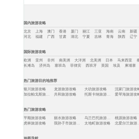
国内旅游攻略
北京
上海
澳门
香港
厦门
丽江
三亚
海南
云南
新疆
河北
福建
广西
甘肃
湖北
宁夏
吉林
青海
陕西
辽宁
国内旅游攻略移动入口：
国际旅游攻略
北京
上海
澳门
香港
厦门
丽江
三亚
海南
云南
新疆
欧洲
亚州
非州
南美洲
大洋洲
北美洲
日本
马来西亚
河北
福建
广西
甘肃
湖北
宁夏
吉林
青海
陕西
辽宁
长滩岛
济州岛
塞班岛
菲律宾
西班牙
英国
埃及
柬埔寨
国际旅游攻略移动入口：
热门旅游目的地推荐
欧洲
亚州
非州
南美洲
大洋洲
北美洲
日本
马来西亚
银川旅游攻略
龙游旅游攻略
大叻旅游攻略
沈家门旅游攻
长滩岛
济州岛
塞班岛
菲律宾
西班牙
英国
埃及
柬埔寨
加拉帕戈斯旅游攻略
共和旅游攻略
托斯卡纳旅游攻略
爱琴海旅游攻
亳州旅游攻略
剑阁旅游攻略
莫干山旅游攻略
塔河旅游攻略
格拉茨旅游攻略
冲绳县旅游攻略
兰卡威旅游攻略
澄江旅游攻略
热门旅游攻略
资兴旅游攻略
什邡旅游攻略
休斯顿旅游攻略
云南旅游攻略
保定旅游攻略
萨米旅游攻略
神奈川县旅游攻略
肯塔基州
平顺旅游攻略
丽水旅游攻略
乌兰巴托旅游攻略
桃源旅游攻略
抚远旅游攻略
白玉县旅游攻略
卢龙旅游攻略
勒阿弗尔
虎林旅游攻略
我孙子市旅游攻略
太地町旅游攻略
北爱尔兰
奥克兰旅游攻略
威尼斯旅游攻略
波多黎各旅游攻略
多伦多旅游攻
海门旅游攻略
四平旅游攻略
克里米亚半岛旅游攻略
乌法旅游攻略
斯洛文尼亚旅游攻略
皮皮岛旅游攻略
林芝旅游攻略
斯帕旅游攻略
云县旅游攻略
奉节旅游攻略
申根旅游攻略
河北旅游攻略
死亡谷国家公园旅游攻略
衢州旅游攻略
吉首旅游攻略
乌法旅游攻略
地图导航