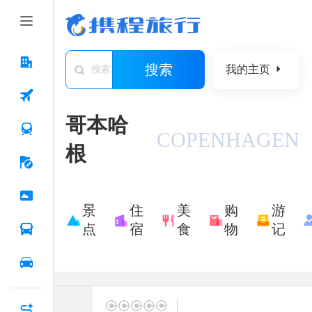
搜索
我的主页
搜索城市/景点/游记/问答/住宿
哥本哈
COPENHAGEN
根
景
住
美
购
游
点
宿
食
物
记
|