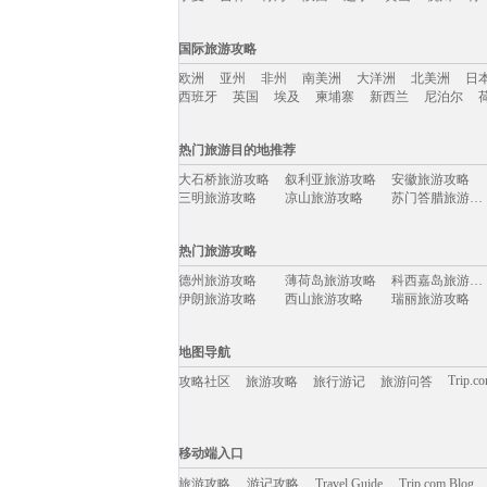
国内旅游攻略移动入口：
国际旅游攻略
北京
上海
澳门
香港
厦门
丽江
三亚
海
欧洲
亚州
非州
南美洲
大洋洲
北美洲
日
宁夏
吉林
青海
陕西
辽宁
黄山
杭州
青
西班牙
英国
埃及
柬埔寨
新西兰
尼泊尔
国际旅游攻略移动入口：
热门旅游目的地推荐
欧洲
亚州
非州
南美洲
大洋洲
北美洲
日
大石桥旅游攻略
叙利亚旅游攻略
安徽旅游攻略
西班牙
英国
埃及
柬埔寨
新西兰
尼泊尔
三明旅游攻略
凉山旅游攻略
苏门答腊旅游攻略
瓜达拉哈拉旅游攻略
阿里旅游攻略
秘鲁旅游攻略
南极旅游攻略
清新旅游攻略
大连旅游攻略
热门旅游攻略
湖南旅游攻略
仙桃旅游攻略
谢菲尔德旅游攻略
江阴旅游攻略
肯塔基州旅游攻略
永安旅游攻略
德州旅游攻略
薄荷岛旅游攻略
科西嘉岛旅游攻略
芬奇旅游攻略
聊城旅游攻略
福泉旅游攻略
伊朗旅游攻略
西山旅游攻略
瑞丽旅游攻略
苏拉威西旅游攻略
巴塞罗那旅游攻略
淳安旅游攻略
岳阳旅游攻略
mona旅游攻略
新郑旅游攻略
衡阳旅游攻略
清徐旅游攻略
富宁旅游攻略
鸡冠洞旅游攻略
印度旅游攻略
图们旅游攻略
南昌旅游攻略
纳米比亚旅游攻略
岳阳旅游攻略
地图导航
海口旅游攻略
马公旅游攻略
天堂海滩旅游攻略
玉溪旅游攻略
新宾旅游攻略
冲绳岛旅游攻略
庐江旅游攻略
戛纳旅游攻略
锡安国家公园旅游攻略
Trip.c
攻略社区
旅游攻略
旅行游记
旅游问答
布尔津旅游攻略
北马里亚纳群岛旅游攻略
伊瓜苏瀑布旅游攻略
阿尔高旅游攻略
埃塞俄比亚旅游攻略
大明山旅游攻略
塞哥维亚旅游攻略
巴拉望旅游攻略
波兰旅游攻略
卡梅尔旅游攻略
丰宁旅游攻略
太湖旅游攻略
金门旅游攻略
普卡旅游攻略
悉尼旅游攻略
移动端入口:
巍山旅游攻略
南阳市旅游攻略
平武旅游攻略
沙溪古镇旅游攻略
尼尔森旅游攻略
乌兰察布旅游攻略
Trip.com Blog
Travel Guide
贝鲁特旅游攻略
旅游资讯
益阳旅游攻略
武威旅游攻略
游记攻略
移动端入口
敖德萨旅游攻略
永嘉旅游攻略
运城旅游攻略
塞舌尔旅游攻略
台中旅游攻略
扶风旅游攻略
万隆旅游攻略
怀化旅游攻略
辛辛那提旅游攻略
韩国旅游攻略
旅游攻略
游记攻略
鞍山旅游攻略
Travel Guide
辉南旅游攻略
Trip.com Blog