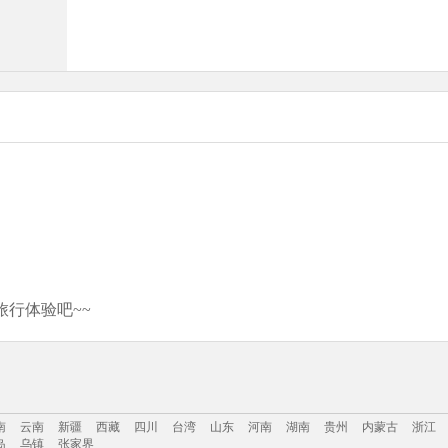
行体验吧~~
南
云南
新疆
西藏
四川
台湾
山东
河南
湖南
贵州
内蒙古
浙江
岛
乌镇
张家界