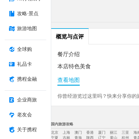
攻略·景点
旅游地图
概览与点评
全球购
餐厅介绍
礼品卡
本店特色美食
携程金融
查看地图
你曾经游览过这里吗？快来分享你的旅
企业商旅
老友会
国内旅游攻略
关于携程
北京
上海
澳门
香港
厦门
丽江
三亚
海
宁夏
吉林
青海
陕西
辽宁
黄山
杭州
青