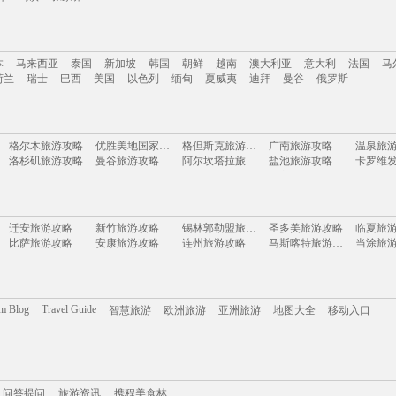
南
云南
新疆
西藏
四川
台湾
山东
河南
湖南
贵州
内蒙古
浙江
本
马来西亚
泰国
新加坡
韩国
朝鲜
越南
澳大利亚
意大利
法国
马
岛
乌镇
张家界
荷兰
瑞士
巴西
美国
以色列
缅甸
夏威夷
迪拜
曼谷
俄罗斯
本
马来西亚
泰国
新加坡
韩国
朝鲜
越南
澳大利亚
意大利
法国
马
格尔木旅游攻略
优胜美地国家公园旅游攻略
格但斯克旅游攻略
广南旅游攻略
温泉旅
荷兰
瑞士
巴西
美国
以色列
缅甸
夏威夷
迪拜
曼谷
俄罗斯
洛杉矶旅游攻略
曼谷旅游攻略
阿尔坎塔拉旅游攻略
盐池旅游攻略
马特洪峰旅游攻略
西和旅游攻略
尤金旅游攻略
三宝垄旅游攻略
当阳旅游攻略
建水旅游攻略
济州岛旅游攻略
阿雅达岛旅游攻略
西昌旅
桐乡旅游攻略
常德旅游攻略
芭提雅旅游攻略
土库曼斯坦旅游攻略
天台山
日内瓦湖旅游攻略
文莱旅游攻略
汉堡旅游攻略
基隆旅游攻略
迁安旅游攻略
新竹旅游攻略
锡林郭勒盟旅游攻略
圣多美旅游攻略
临夏旅
靖边旅游攻略
波特兰旅游攻略
周庄古镇旅游攻略
碧罗雪山旅游攻略
荆州旅
比萨旅游攻略
安康旅游攻略
连州旅游攻略
马斯喀特旅游攻略
当涂旅
斯摩棱斯克旅游攻略
延安旅游攻略
冕宁旅游攻略
布加勒斯特旅游攻略
埃森旅
汤加旅游攻略
科右中旗旅游攻略
越南旅游攻略
增城旅游攻略
巴德岗
下龙湾旅游攻略
亚拉巴马州旅游攻略
温岭旅游攻略
通化旅游攻略
科林旅
桑坦德旅游攻略
清迈旅游攻略
波德申旅游攻略
分宜旅游攻略
敦煌旅
五指山旅游攻略
奉节旅游攻略
雷克雅未克旅游攻略
米科诺斯岛旅游攻略
西哈努克旅游攻略
南阳旅游攻略
昆明旅游攻略
泸定旅游攻略
苏格兰
诺邓旅游攻略
普兰旅游攻略
米拉贝拉旅游攻略
巴巴多斯旅游攻略
瓜州旅
大丰旅游攻略
永嘉旅游攻略
伊利诺伊州旅游攻略
加德满都旅游攻略
江苏旅
om Blog
Travel Guide
智慧旅游
欧洲旅游
亚洲旅游
地图大全
移动入口
爱琴海诸岛旅游攻略
峨边旅游攻略
宁南旅游攻略
卡塞雷斯旅游攻略
因斯布鲁克旅游攻略
下地岛旅游攻略
三明旅游攻略
鹿儿岛旅游攻略
名古屋
安娜堡旅游攻略
铜鼓旅游攻略
铜陵旅游攻略
乐至旅游攻略
湟源旅
新西兰旅游攻略
西宁旅游攻略
东湖旅游攻略
石台旅游攻略
银川旅
玻利维亚旅游攻略
米卢斯旅游攻略
丹霞山旅游攻略
奥达旅游攻略
丘北旅游攻略
福州旅游攻略
马里兰州旅游攻略
天水旅游攻略
武宣旅
龙门旅游攻略
旧金山旅游攻略
芷江旅游攻略
同里旅游攻略
嘉善旅
携程美食林
基隆旅游攻略
问答提问
巴黎旅游攻略
旅游攻略
台儿庄旅游攻略
太子港旅游攻略
承德旅
托斯卡纳旅游攻略
玛沁旅游攻略
嵖岈山旅游攻略
naples旅游攻略
圣何塞
日本旅游攻略
上饶旅游攻略
依兰旅游攻略
孟加拉国旅游攻略
黎平旅
保定旅游攻略
凤凰城旅游攻略
东海旅游攻略
高野山旅游攻略
溪口旅
问答提问
甘南旅游攻略
旅游资讯
携程美食林
巴基斯坦旅游攻略
内蒙古旅游攻略
巴厘岛旅游攻略