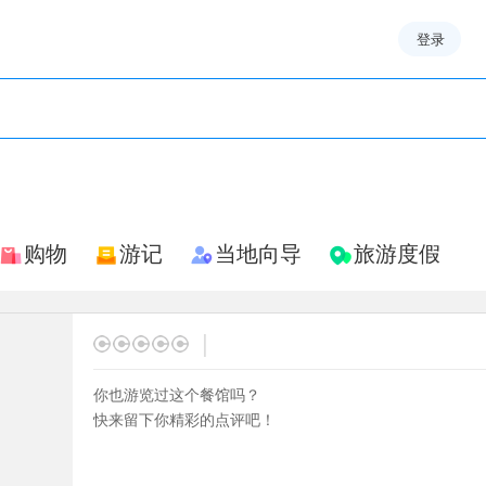
登录
购物
游记
当地向导
旅游度假
|
你也游览过这个餐馆吗？
快来留下你精彩的点评吧！