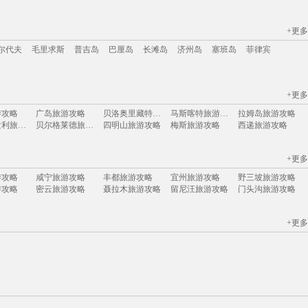
+更多
江苏
安徽
山西
黑龙江
江西
广东
河北
福建
广西
甘肃
湖北
尔代夫
毛里求斯
普吉岛
巴厘岛
长滩岛
济州岛
塞班岛
菲律宾
+更多
尔代夫
毛里求斯
普吉岛
巴厘岛
长滩岛
济州岛
塞班岛
菲律宾
游攻略
广岛旅游攻略
贝洛奥里藏特旅游攻略
马斯喀特旅游攻略
拉姆岛旅游攻略
卡罗维发利旅游攻略
贝尔格莱德旅游攻略
四明山旅游攻略
梅斯旅游攻略
西递旅游攻略
圣地亚哥旅游攻略
尼奥旅游攻略
亳州旅游攻略
斯里兰卡旅游攻略
南浔旅游攻略
游攻略
宁夏旅游攻略
桐城旅游攻略
捷克旅游攻略
德钦旅游攻略
+更多
旅游攻略
纳皮尔旅游攻略
江西旅游攻略
三门旅游攻略
伊宁旅游攻略
伊斯兰堡旅游攻略
古尔旅游攻略
布里斯托旅游攻略
诸葛八卦村旅游攻略
盘山旅游攻略
游攻略
咸宁旅游攻略
丰都旅游攻略
宜州旅游攻略
野三坡旅游攻略
游攻略
曼哈顿旅游攻略
无锡旅游攻略
南海旅游攻略
申根旅游攻略
游攻略
密云旅游攻略
聂拉木旅游攻略
留尼汪旅游攻略
门头沟旅游攻略
游攻略
摩尔曼斯克旅游攻略
拉罗汤加岛旅游攻略
贵港旅游攻略
汶川旅游攻略
旅游攻略
加利福尼亚州旅游攻略
巴尔卡旅游攻略
巴尔的摩旅游攻略
米克诺斯镇旅游攻略
游攻略
阿尔山旅游攻略
密尔沃基旅游攻略
德班旅游攻略
孝感旅游攻略
游攻略
琼海旅游攻略
广岛旅游攻略
东方旅游攻略
埃勒旅游攻略
okinawa旅游攻略
梧州旅游攻略
六安旅游攻略
拿撒勒旅游攻略
南充旅游攻略
+更多
旅游攻略
米苏拉塔旅游攻略
申根旅游攻略
底特律旅游攻略
所罗门群岛旅游攻略
游攻略
呼伦贝尔旅游攻略
哈库拉旅游攻略
圣克鲁斯旅游攻略
第戎旅游攻略
游攻略
布莱顿旅游攻略
嵊州旅游攻略
太仓旅游攻略
番禺旅游攻略
塞瓦斯托波尔旅游攻略
凡尔赛旅游攻略
塔曼尼加拉旅游攻略
奈良旅游攻略
迈阿密旅游攻略
旅游攻略
首尔旅游攻略
台州旅游攻略
门多萨旅游攻略
康提旅游攻略
游攻略
汉密尔顿旅游攻略
彭州旅游攻略
承德旅游攻略
桑给巴尔岛旅游攻略
游攻略
连城旅游攻略
鹿港旅游攻略
车臣共和国旅游攻略
惠东旅游攻略
因斯布鲁克旅游攻略
青州旅游攻略
鸡冠洞旅游攻略
长滩岛旅游攻略
广安旅游攻略
游攻略
芝加哥旅游攻略
三宝垄旅游攻略
白俄罗斯旅游攻略
武汉旅游攻略
游攻略
茨城县旅游攻略
图木舒克旅游攻略
卡拉奇旅游攻略
西西里岛旅游攻略
游攻略
湖州旅游攻略
贺州旅游攻略
黟县旅游攻略
石河子旅游攻略
旅游攻略
大阪府旅游攻略
丽水旅游攻略
卡萨旅游攻略
葫芦岛旅游攻略
游攻略
鄂木斯克旅游攻略
泰晤士旅游攻略
攀枝花旅游攻略
鹤岗旅游攻略
游攻略
马其顿旅游攻略
贝尔法斯特旅游攻略
罗平旅游攻略
布卡旅游攻略
波西塔诺旅游攻略
盐池旅游攻略
武胜旅游攻略
晋中旅游攻略
五家渠旅游攻略