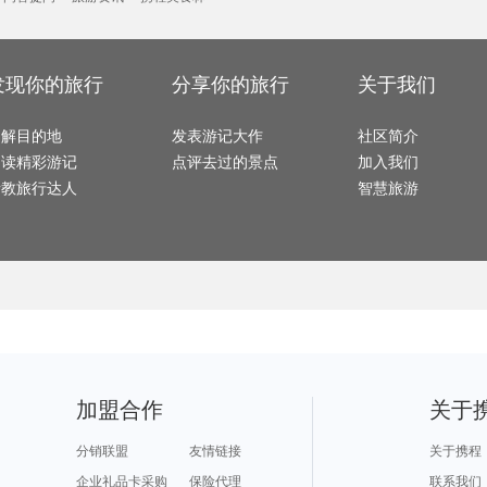
安达曼-尼科巴群岛旅游攻略
蒙古旅游攻略
秦皇岛旅游攻略
圣西罗旅游攻略
灵川旅
奉化旅游攻略
里斯本旅游攻略
海门旅游攻略
新喀里多尼亚旅游攻略
魏玛旅
黄南旅游攻略
北马里亚纳旅游攻略
新港旅游攻略
苏尼特右旗旅游攻略
桃花岛
蓝毗尼旅游攻略
毛里塔尼亚旅游攻略
芬兰旅游攻略
芷江旅游攻略
皇后镇
鼓浪屿旅游攻略
长白旅游攻略
辽阳旅游攻略
房山旅游攻略
伊斯坦布尔旅游攻略
雪乡旅游攻略
奥兰多旅游攻略
黄山市旅游攻略
图瓦卢旅游攻略
德累斯顿旅游攻略
神奈川县旅游攻略
石棉旅游攻略
衢州旅
彼得堡旅游攻略
波尔多旅游攻略
本溪旅游攻略
坦帕旅游攻略
芜湖旅
意大利旅游攻略
卡普里旅游攻略
兰卡威旅游攻略
马特旅游攻略
发现你的旅行
分享你的旅行
关于我们
合江旅游攻略
萨拉曼卡旅游攻略
奥林匹亚旅游攻略
广南旅游攻略
西和旅
伯恩茅斯旅游攻略
扶风旅游攻略
长岛旅游攻略
南阳市旅游攻略
厦门旅
宁陕旅游攻略
丰宁坝上旅游攻略
里约热内卢旅游攻略
蒲县旅游攻略
泾县旅
袋鼠岛旅游攻略
棉花堡旅游攻略
潮州旅游攻略
太湖旅游攻略
汕头旅游攻略
东戴河旅游攻略
明尼阿波利斯旅游攻略
峨眉山旅游攻略
抚松旅
了解目的地
墨西哥城旅游攻略
甪直旅游攻略
发表游记大作
圣马力诺旅游攻略
徐州旅游攻略
社区简介
普者黑
卢戈旅游攻略
中山旅游攻略
牛津旅游攻略
吕梁旅游攻略
荷兰旅
蓝泉旅游攻略
宾川旅游攻略
仙都旅游攻略
邦咯岛旅游攻略
德令哈
阅读精彩游记
点评去过的景点
加入我们
玛沁旅游攻略
绩溪旅游攻略
山西旅游攻略
安提瓜和巴布达旅游攻略
布鲁日
朝鲜旅游攻略
米苏拉塔旅游攻略
怀来旅游攻略
贝加尔湖旅游攻略
多伦旅
辽阳旅游攻略
荷兰村旅游攻略
阿拉善左旗旅游攻略
布卡旅游攻略
休斯敦
请教旅行达人
智慧旅游
赫尔辛基旅游攻略
弋阳旅游攻略
马鞍山旅游攻略
死亡谷国家公园旅游攻略
巴拉旅
袋鼠岛旅游攻略
印第安纳旅游攻略
Pinnawela旅游攻略
华雷斯旅游攻略
巴里岛
埃塞俄比亚旅游攻略
戈尔德旅游攻略
阳西旅游攻略
太阳谷旅游攻略
兵库县
富国岛旅游攻略
榆林旅游攻略
嘉兴旅游攻略
盘锦旅游攻略
红叶谷
墨西哥旅游攻略
俄克拉何马州旅游攻略
挪威旅游攻略
长白山旅游攻略
三亚 旅
巴勒莫旅游攻略
坎昆旅游攻略
鹤峰旅游攻略
马提尼克旅游攻略
南雄旅
高雄旅游攻略
达兰萨拉旅游攻略
朝阳旅游攻略
曼德勒旅游攻略
涞源旅
库车旅游攻略
塔曼尼加拉旅游攻略
逊克旅游攻略
苏梅岛旅游攻略
艾克斯
达卡旅游攻略
魏玛旅游攻略
十堰旅游攻略
永顺旅游攻略
大溪地
伊宁旅游攻略
北海道旅游攻略
雅典旅游攻略
温尼伯旅游攻略
长白旅
潍坊旅游攻略
大岛旅游攻略
慈溪旅游攻略
神户旅游攻略
安顺旅
喜洲旅游攻略
格拉斯旅游攻略
北京旅游攻略
肯尼亚旅游攻略
慕尼黑
嘉义旅游攻略
柏林旅游攻略
从江旅游攻略
廓尔喀旅游攻略
关岛旅
西盟旅游攻略
七台河旅游攻略
丽江旅游攻略
秦皇岛旅游攻略
美国旅
塔城市旅游攻略
宣城旅游攻略
迁安旅游攻略
武义旅游攻略
广元旅
鹿儿岛县旅游攻略
利兹旅游攻略
景洪旅游攻略
静冈县旅游攻略
长滩旅
阿拉善右旗旅游攻略
澎湖旅游攻略
海林旅游攻略
逊克旅游攻略
江陵旅
蒙彼利埃旅游攻略
伯尔尼旅游攻略
荆门旅游攻略
图片旅游攻略
诺姆旅
马萨基旅游攻略
邯郸旅游攻略
六盘水旅游攻略
日本旅游攻略
巢湖旅
贝加尔湖旅游攻略
宁海旅游攻略
天台旅游攻略
左云旅游攻略
浦江旅游攻略
长崎旅游攻略
西沙群岛旅游攻略
嘉峪关旅游攻略
大城旅
华盛顿州旅游攻略
缙云旅游攻略
庆阳旅游攻略
塞内加尔旅游攻略
凤县旅
福克兰群岛旅游攻略
水原旅游攻略
长治旅游攻略
辉南旅游攻略
互助旅
梅斯旅游攻略
气仙沼市旅游攻略
长海旅游攻略
卡尔加里旅游攻略
非洲旅
加盟合作
关于
太阳岛旅游攻略
阿姆斯特丹旅游攻略
保山旅游攻略
西归浦市旅游攻略
富森旅
洞头旅游攻略
明月山旅游攻略
泸沽湖旅游攻略
橘园旅游攻略
仙都旅
红原旅游攻略
泰安旅游攻略
下川岛旅游攻略
大邑旅游攻略
理县旅
巴马旅游攻略
清远旅游攻略
秘鲁旅游攻略
玻利维亚旅游攻略
从江旅
衡山旅游攻略
灵岩寺旅游攻略
黄山旅游攻略
襄阳旅游攻略
北领地
分销联盟
友情链接
关于携程
比尔旅游攻略
阿维尼翁旅游攻略
纳米比亚旅游攻略
少女峰旅游攻略
理塘旅游攻略
暹罗旅游攻略
玉环旅游攻略
老挝旅游攻略
余姚旅
青田旅游攻略
秀山岛旅游攻略
朱家角旅游攻略
衡阳旅游攻略
企业礼品卡采购
保险代理
联系我们