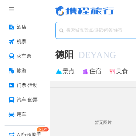
酒店
搜索城市/景点/游记/问答/住宿
机票
德阳
DEYANG
火车票
景点
住宿
美食
旅游
门票·活动
汽车·船票
用车
暂无图片
NEW
AI行程助手