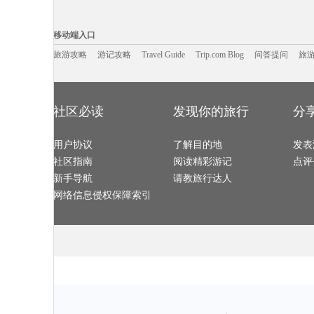
漯河旅游攻略
毕节旅游攻略
石台旅游攻略
潍坊旅游攻略
台州旅游攻略
彰化旅游攻略
长滩旅游攻略
达累斯萨拉
伊达旅游攻略
日本旅游攻略
石狮旅游攻略
应县旅游攻略
移动端入口:
慈溪旅游攻略
山南旅游攻略
印第安纳波利斯旅游攻略
卢塞恩旅游攻
德庆旅游攻略
卡塞雷斯旅游攻略
平顺旅游攻略
夏河旅游攻略
Trip.com Blog
Travel Guide
旅游资讯
胡志明市旅游攻略
涿州旅游攻略
虎门旅游攻略
游记攻略
携程美食林
瓜州旅游攻略
问
移动端入口
桃源旅游攻略
句容旅游攻略
库克山旅游攻略
萨格勒布
安卡拉旅游攻略
重庆旅游攻略
福海旅游攻略
台北旅游攻略
贝尔法斯特旅游攻略
阿尔比旅游攻略
基诺旅游攻略
甘南旅游攻略
冲绳旅游攻略
旅游攻略
游记攻略
圣诞岛旅游攻略
Travel Guide
道真旅游攻略
Trip.com Blog
问答提问
滨海旅游攻略
旅
萧山旅游攻略
抚顺旅游攻略
临汾旅游攻略
安特卫普
圣基茨和尼维斯旅游攻略
红叶谷旅游攻略
寻甸旅游攻略
波密旅游攻略
阿里旅游攻略
费拉拉旅游攻略
上海旅游攻略
和县旅游攻略
明尼阿波利斯旅游攻略
皮皮岛旅游攻略
列城旅游攻略
龙里旅游攻略
路易斯维尔旅游攻略
摩纳哥城旅游攻略
海盐旅游攻略
米脂旅游攻略
澄江旅游攻略
鹿特丹旅游攻略
剑川旅游攻略
新西兰旅游攻
宁德旅游攻略
西西里旅游攻略
温泉旅游攻略
黔西南旅游攻
武隆旅游攻略
巴塞尔旅游攻略
霍巴特旅游攻略
蒙山旅游攻略
防城港旅游攻略
匈牙利旅游攻略
登别旅游攻略
阿拉善左
社区必读
发现你的旅行
分
西藏旅游攻略
门多萨旅游攻略
临江旅游攻略
保亭旅游攻略
莽山旅游攻略
博罗旅游攻略
卡塔旅游攻略
奥林匹亚
土库曼斯坦旅游攻略
静冈县旅游攻略
辛辛那提旅游攻略
棉兰老岛
伊朗旅游攻略
果洛旅游攻略
台江旅游攻略
和林格尔
图们旅游攻略
山海关旅游攻略
naples旅游攻略
江孜旅游攻略
用户协议
沃尔姆斯旅游攻略
天水旅游攻略
了解目的地
克里米亚半岛旅游攻略
发表
西哈努克
蒙自旅游攻略
气仙沼市旅游攻略
下龙湾旅游攻略
那曲旅游攻略
马山旅游攻略
凤县旅游攻略
汤山旅游攻略
陈巴尔虎
社区指南
阅读精彩游记
点评
苏州旅游攻略
横滨旅游攻略
楚雄旅游攻略
上海迪士尼度
利马索尔旅游攻略
安娜堡旅游攻略
俄克拉何马州旅游攻略
瓦伦西亚
惠来旅游攻略
贝希特斯加登旅游攻略
新疆旅游攻略
克里特岛
新手导航
请教旅行达人
比斯特旅游攻略
朔州旅游攻略
铜川旅游攻略
云南旅游攻略
爱琴海旅游攻略
突尼斯旅游攻略
北海旅游攻略
贝尔格莱
菲尼克斯旅游攻略
云龙旅游攻略
巴塞罗那旅游攻略
靖边旅游攻略
网络信息侵权保障索引
文县旅游攻略
孟买旅游攻略
开平旅游攻略
西岭雪山
江西旅游攻略
琼海旅游攻略
宜宾旅游攻略
封开旅游攻略
长崎旅游攻略
博鳌旅游攻略
双廊旅游攻略
合肥旅游攻略
云县旅游攻略
镇康旅游攻略
马萨基旅游攻略
波拉波拉
康奈尔旅游攻略
新绛旅游攻略
科右中旗旅游攻略
龙脊梯田
茂名旅游攻略
新安江旅游攻略
卡布拉旅游攻略
滨海旅游攻略
江山旅游攻略
塞尔维亚旅游攻略
宿务旅游攻略
梧州旅游攻略
龙虎山旅游攻略
远安旅游攻略
登封旅游攻略
南岛旅游攻略
荥经旅游攻略
尼斯旅游攻略
金曼旅游攻略
奥尔良旅游攻
巴厘岛旅游攻略
金沙滩旅游攻略
嵖岈山旅游攻略
贝尔格莱
贵德旅游攻略
约翰内斯堡旅游攻略
月牙泉旅游攻略
南浔旅游攻略
永新旅游攻略
红河旅游攻略
那曲地区旅游攻略
襄阳旅游攻略
san francisco旅游攻略
蔚县旅游攻略
mona旅游攻略
秀山旅游攻略
兰州旅游攻略
北屯旅游攻略
肯塔基州旅游攻略
荥经旅游攻略
黄山旅游攻略
象岛旅游攻略
慈城旅游攻略
神农架旅游攻
名古屋旅游攻略
马鞍山旅游攻略
太子港旅游攻略
拿撒勒旅游攻
克里米亚半岛旅游攻略
黑龙江旅游攻略
束河旅游攻略
抚仙湖旅游攻
布宜诺斯艾利斯旅游攻略
合川旅游攻略
阿坝旅游攻略
比萨旅游攻略
亚布力旅游攻略
帕索旅游攻略
贵港旅游攻略
宕昌旅游攻略
阿曼旅游攻略
鹤岗旅游攻略
周庄古镇旅游攻略
南雄旅游攻略