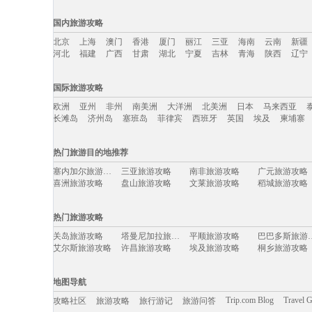
国内旅游攻略
北京
上海
澳门
香港
厦门
丽江
三亚
海南
云南
新疆
河北
福建
广西
甘肃
湖北
宁夏
吉林
青海
陕西
辽宁
国内旅游攻略移动入口：
国际旅游攻略
北京
上海
澳门
香港
厦门
丽江
三亚
海南
云南
新疆
欧洲
亚州
非州
南美洲
大洋洲
北美洲
日本
马来西亚
河北
福建
广西
甘肃
湖北
宁夏
吉林
青海
陕西
辽宁
长滩岛
济州岛
塞班岛
菲律宾
西班牙
英国
埃及
柬埔寨
国际旅游攻略移动入口：
热门旅游目的地推荐
欧洲
亚州
非州
南美洲
大洋洲
北美洲
日本
马来西亚
塞内加尔旅游攻略
三亚旅游攻略
南非旅游攻略
广元旅游攻略
长滩岛
济州岛
塞班岛
菲律宾
西班牙
英国
埃及
柬埔寨
喜洲旅游攻略
盘山旅游攻略
文莱旅游攻略
稻城旅游攻略
班加罗尔旅游攻略
马六甲市旅游攻略
新余旅游攻略
九乡旅游攻略
白金岛旅游攻略
汉诺威旅游攻略
宜春旅游攻略
龙胜旅游攻略
热门旅游攻略
挪威旅游攻略
马斯喀特旅游攻略
介休旅游攻略
聂拉木旅游攻
阿肯色州旅游攻略
洪江旅游攻略
缅甸旅游攻略
宁化旅游攻略
关岛旅游攻略
塔曼尼加拉旅游攻略
平顺旅游攻略
巴巴多斯
云浮旅游攻略
沙洋旅游攻略
俄亥俄旅游攻略
开普敦旅游攻
艾尔斯旅游攻略
许昌旅游攻略
埃及旅游攻略
桐乡旅游攻略
乌镇旅游攻略
平谷旅游攻略
海拉尔旅游攻略
哈根旅游攻略
阿尔坎塔拉旅游攻略
特拉维夫旅游攻略
朱家尖旅游攻略
温州旅游攻略
汉密尔顿旅游攻略
合肥旅游攻略
富春江旅游攻略
古北水镇
莱斯特旅游攻略
马鞍山旅游攻略
亚庇旅游攻略
衢州旅游攻略
武汉旅游攻略
东京旅游攻略
伊利诺伊州旅游攻略
尤金旅游攻略
地图导航
苏拉威西旅游攻略
湟源旅游攻略
鞍山旅游攻略
卢布旅游攻略
洪泽旅游攻略
东阳旅游攻略
苏州旅游攻略
正定旅游攻略
雷尼尔旅游攻略
老挝旅游攻略
米卢斯旅游攻略
鞑靼斯坦共
Trip.com Blog
Travel 
攻略社区
旅游攻略
旅行游记
旅游问答
淮安旅游攻略
坎贝尔旅游攻略
底特律旅游攻略
清徐旅游攻略
大城旅游攻略
阿巴嘎旗旅游攻略
遂昌旅游攻略
黄南旅游攻略