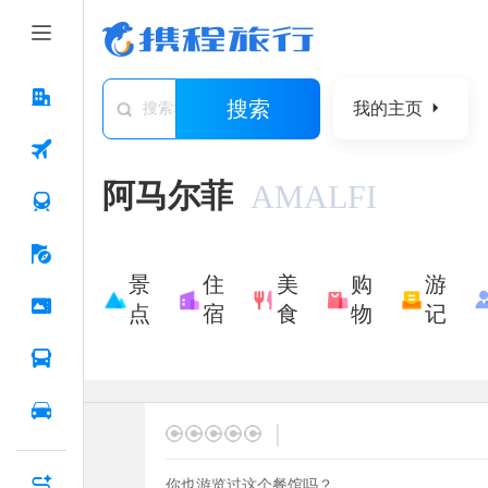
搜索
我的主页
搜索城市/景点/游记/问答/住宿
阿马尔菲
AMALFI
景
住
美
购
游
点
宿
食
物
记
|
你也游览过这个餐馆吗？