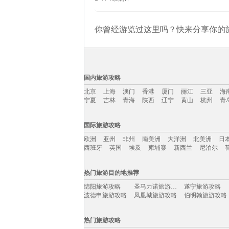
你曾经游览过这里吗？快来分享你的旅
国内旅游攻略
北京
上海
澳门
香港
厦门
丽江
三亚
海
宁夏
吉林
青海
陕西
辽宁
黄山
杭州
青
国内旅游攻略移动入口：
国际旅游攻略
北京
上海
澳门
香港
厦门
丽江
三亚
海
欧洲
亚州
非州
南美洲
大洋洲
北美洲
日
宁夏
吉林
青海
陕西
辽宁
黄山
杭州
青
西班牙
英国
埃及
柬埔寨
新西兰
尼泊尔
国际旅游攻略移动入口：
热门旅游目的地推荐
欧洲
亚州
非州
南美洲
大洋洲
北美洲
日
绵阳旅游攻略
圣马力诺旅游攻略
遂宁旅游攻略
西班牙
英国
埃及
柬埔寨
新西兰
尼泊尔
波德申旅游攻略
凤凰城旅游攻略
伯明翰旅游攻略
靖边旅游攻略
布里斯托旅游攻略
冰岛旅游攻略
摩洛哥旅游攻略
仙本那旅游攻略
蓝湾旅游攻略
热门旅游攻略
普卡旅游攻略
江油旅游攻略
田纳西州旅游攻略