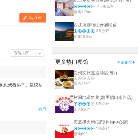
凯里乡居客酒店(绣里淘村T店)
102
条点评
距离3.2km
写点评
西江龙塘稻山云居民宿
3
条点评
距离19.3km
智能排序
更多热门餐馆
全部餐馆
贵州文旅嘉途酒店·餐厅
距离374m
包也烤得热乎。建议别
树厨地道黔菜(凯里韶山南路店)
6
条点评
有用
距离910m
海底捞火锅(国贸购物中心店)
5
条点评
距离693m