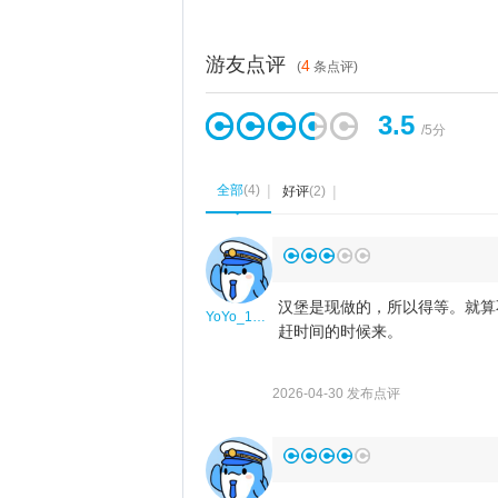
游友点评
4
(
条点评)
3.5
/5分
全部
(
4
)
好评
(
2
)
◆
汉堡是现做的，所以得等。就算
YoYo_1T5E9N1L
赶时间的时候来。
2026-04-30 发布点评