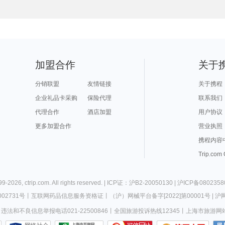
阳春旅游攻略
圣何塞旅游攻略
亳州旅游攻略
诺姆旅游攻略
来宾旅
丘北旅游攻略
斯里兰卡旅游攻略
镇远古镇旅游攻略
茂县旅游攻略
仙游旅
湄南河旅游攻略
阿曼旅游攻略
南平旅游攻略
昌都旅游攻略
辽阳旅
卢克索旅游攻略
昭通旅游攻略
洛杉矶旅游攻略
捷克旅游攻略
勒芒旅
襄阳旅游攻略
摩洛哥旅游攻略
龙达旅游攻略
阜新旅游攻略
青田旅
德化旅游攻略
马丘比丘旅游攻略
雅加达旅游攻略
莫干山旅游攻略
宕昌旅
紫云旅游攻略
明斯克旅游攻略
保山旅游攻略
斯帕旅游攻略
电白旅游攻略
崇礼旅游攻略
民丹岛旅游攻略
海拉尔旅游攻略
紫云旅
中岳庙旅游攻略
伊达旅游攻略
霞浦旅游攻略
考文垂旅游攻略
道孚旅
十堰旅游攻略
江西旅游攻略
荥经旅游攻略
会安旅游攻略
文庙旅游攻略
黄石国家公园旅游攻略
北马里亚纳群岛旅游攻略
布隆迪旅游攻略
泸定旅
曲靖旅游攻略
玻利维亚旅游攻略
贺州旅游攻略
大庆旅游攻略
昆山旅游攻略
高要旅游攻略
那曲旅游攻略
汉密尔顿岛旅游攻略
营口旅
分宜旅游攻略
路易斯安那州旅游攻略
天台旅游攻略
库伦旗旅游攻略
莱茵河谷旅游攻略
石棉旅游攻略
馆陶旅游攻略
里斯本旅游攻略
加盟合作
关于
绿岛旅游攻略
新乡旅游攻略
班达亚齐旅游攻略
敦煌旅游攻略
盐城旅
马六甲旅游攻略
费城旅游攻略
南阳市旅游攻略
常熟旅游攻略
乐亭旅
永嘉旅游攻略
斯塔德旅游攻略
银川旅游攻略
康定旅游攻略
吕梁旅
绚丽岛旅游攻略
香山旅游攻略
洛伊克巴德旅游攻略
图木舒克旅游攻略
拉奈岛
汉堡旅游攻略
利沃夫旅游攻略
连平旅游攻略
西澳旅游攻略
兰溪旅
分销联盟
友情链接
关于携程
横滨旅游攻略
乌镇旅游攻略
london旅游攻略
韶山旅游攻略
峨眉山旅游攻略
坦桑尼亚旅游攻略
卢龙旅游攻略
合阳旅游攻略
延庆旅
塔拉斯旅游攻略
哈库拉旅游攻略
通道旅游攻略
南非旅游攻略
蔚县旅
企业礼品卡采购
保险代理
联系我们
江南旅游攻略
棉花堡旅游攻略
莱昂旅游攻略
曼彻斯特旅游攻略
华雷斯
圣安德鲁斯旅游攻略
歙县旅游攻略
布里斯班旅游攻略
额济纳旗旅游攻略
马尔康
三山岛旅游攻略
通道旅游攻略
呼伦贝尔旅游攻略
甘南旅游攻略
代理合作
酒店加盟
用户协议
舟山旅游攻略
鲅鱼圈旅游攻略
贝尔格莱德旅游攻略
伊斯特本旅游攻略
塞拉旅
塞浦路斯旅游攻略
新港旅游攻略
奎屯旅游攻略
万隆旅游攻略
非洲旅
四姑娘山旅游攻略
衡山旅游攻略
普洱旅游攻略
科茨旅游攻略
利川旅游攻略
更多加盟合作
东莞旅游攻略
马达加斯加旅游攻略
锡耶纳旅游攻略
营业执照
神农架
八里沟旅游攻略
鞑靼斯坦共和国旅游攻略
三宝垄旅游攻略
广元旅游攻略
昌平旅
哈里斯堡旅游攻略
okinawa旅游攻略
万宁旅游攻略
墨江旅游攻略
宜春旅
里昂旅游攻略
哈巴河旅游攻略
马鞍山旅游攻略
云台山旅游攻略
携程内容
沙美岛旅游攻略
黄果树旅游攻略
恒春旅游攻略
科摩罗旅游攻略
铁力旅游攻略
阿尔卑斯山旅游攻略
法兰克福旅游攻略
格鲁吉亚旅游攻略
南靖旅
满洲里旅游攻略
里斯本旅游攻略
马尔代夫旅游攻略
衢州旅游攻略
梅里达
Trip.com
当涂旅游攻略
桐乡旅游攻略
康奈尔旅游攻略
爱德华王子岛旅游攻略
平定旅游攻略
叶城旅游攻略
华盛顿州旅游攻略
衡水旅游攻略
企鹅岛
娄底旅游攻略
滁州旅游攻略
天门旅游攻略
大溪地旅游攻略
曼德勒
昌吉旅游攻略
玛纳斯旅游攻略
琼海旅游攻略
玛沁旅游攻略
林州旅
南充旅游攻略
金泽旅游攻略
科特迪瓦旅游攻略
平凉旅游攻略
淳化旅
荣成旅游攻略
仙居旅游攻略
五渔村旅游攻略
上海迪士尼度假区旅游攻略
湄洲岛
达累斯萨拉姆旅游攻略
波兰旅游攻略
檀香山旅游攻略
富森旅游攻略
蓬莱旅
99-
2026
,
ctrip.com
. All rights reserved. |
ICP证：沪B2-20050130
|
沪ICP备0802358
突尼斯旅游攻略
阿雅达岛旅游攻略
大阪府旅游攻略
米克诺斯镇旅游攻略
美因茨
缙云旅游攻略
板门店旅游攻略
丹麦旅游攻略
开化旅游攻略
吉首旅游攻略
科林旅游攻略
奥兰多旅游攻略
海港城旅游攻略
庐山旅
02731号
丨
互联网药品信息服务资格证
丨
（沪）网械平台备字[2022]第00001号
|
沪网
黄果树旅游攻略
建水旅游攻略
鹿儿岛县旅游攻略
茶陵旅游攻略
衢州旅
芬兰旅游攻略
果洛旅游攻略
菲尔德旅游攻略
长沙旅游攻略
东台旅
稻城旅游攻略
博尔塔拉旅游攻略
阿维尼翁旅游攻略
麦迪逊旅游攻略
五渔村
违法和不良信息举报电话021-22500846
丨
全国旅游投诉热线12345
丨
上海市旅游网
瑙鲁旅游攻略
五台山旅游攻略
秀山旅游攻略
釜山旅游攻略
资源旅
诺邓旅游攻略
第戎旅游攻略
坝上旅游攻略
米克诺斯镇旅游攻略
西西里
亚历山大旅游攻略
卡莫纳旅游攻略
黔南旅游攻略
淮北旅游攻略
龙海旅
卡萨旅游攻略
梅州旅游攻略
埃及旅游攻略
大洋洲旅游攻略
吉隆坡