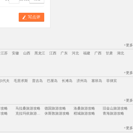
写点评
+更多
江苏
安徽
山西
黑龙江
江西
广东
河北
福建
广西
甘肃
湖北
+更多
江苏
安徽
山西
黑龙江
江西
广东
河北
福建
广西
甘肃
湖北
尔代夫
毛里求斯
普吉岛
巴厘岛
长滩岛
济州岛
塞班岛
菲律宾
+更多
尔代夫
毛里求斯
普吉岛
巴厘岛
长滩岛
济州岛
塞班岛
菲律宾
游攻略
马拉桑旅游攻略
德国旅游攻略
洛桑旅游攻略
旧金山旅游攻略
游攻略
克拉玛依旅游攻略
休斯敦旅游攻略
稻城旅游攻略
青海旅游攻略
游攻略
二连浩特旅游攻略
北投旅游攻略
尼尔森旅游攻略
凡尔赛旅游攻略
旅游攻略
德宏旅游攻略
和平旅游攻略
杭州旅游攻略
资阳旅游攻略
+更多
旅游攻略
康威旅游攻略
大城旅游攻略
陆良旅游攻略
列城旅游攻略