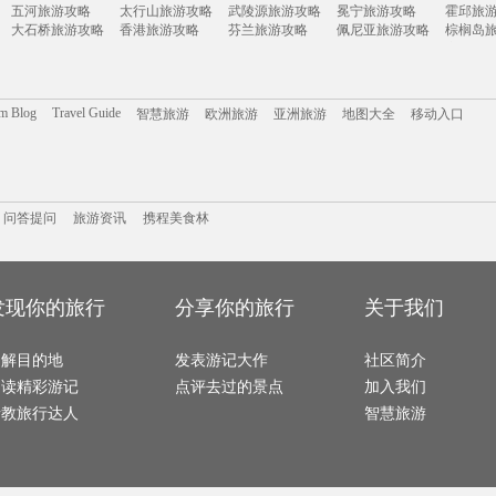
新宾旅游攻略
海东旅游攻略
温泉旅游攻略
璧山旅游攻略
五河旅游攻略
太行山旅游攻略
武陵源旅游攻略
冕宁旅游攻略
霍邱旅
铜陵旅游攻略
巴基斯坦旅游攻略
凯恩斯旅游攻略
印第安纳旅游攻略
双廊旅
大石桥旅游攻略
香港旅游攻略
芬兰旅游攻略
佩尼亚旅游攻略
棕榈岛
马萨基旅游攻略
布里斯班旅游攻略
长乐旅游攻略
蒙特雷旅游攻略
江陵旅游攻略
橘园旅游攻略
黔东南旅游攻略
肯尼亚旅游攻略
安卡拉
武陵源旅游攻略
利马旅游攻略
尼维斯旅游攻略
宁海旅游攻略
丽江旅
宏村旅游攻略
巴中旅游攻略
金昌旅游攻略
阿尔克马尔旅游攻略
滨州旅
瓜州旅游攻略
九寨沟旅游攻略
喜德旅游攻略
阿里山旅游攻略
永善旅
芜湖旅游攻略
南浔旅游攻略
平顶山旅游攻略
保定旅游攻略
安吉旅
都江堰旅游攻略
斯帕旅游攻略
若尔盖旅游攻略
少女峰旅游攻略
奉节旅游攻略
台中旅游攻略
水原旅游攻略
云龙旅游攻略
om Blog
Travel Guide
智慧旅游
欧洲旅游
亚洲旅游
地图大全
移动入口
遵义旅游攻略
诸暨旅游攻略
verona旅游攻略
斯德哥尔摩旅游攻略
太仓旅
加勒旅游攻略
西双版纳旅游攻略
袋鼠岛旅游攻略
阿拉尔旅游攻略
太地町
保亭旅游攻略
平壤旅游攻略
兰屿旅游攻略
兴城旅游攻略
老挝旅
卡尔加里旅游攻略
okinawa旅游攻略
武义旅游攻略
塞尔维亚旅游攻略
四川旅
斯洛伐克旅游攻略
格尔木旅游攻略
宿州旅游攻略
台儿庄旅游攻略
那曲旅
扬州旅游攻略
乌兰旅游攻略
阿斯塔纳旅游攻略
平定旅游攻略
德化旅
法属波利尼西亚旅游攻略
摩尔曼斯克旅游攻略
乌海旅游攻略
济南旅游攻略
阳西旅
携程美食林
丹巴旅游攻略
问答提问
广东旅游攻略
旅游攻略
门源旅游攻略
章丘旅游攻略
门多萨
日照旅游攻略
常州旅游攻略
气仙沼市旅游攻略
天柱山旅游攻略
青岛旅
泾县旅游攻略
浑源旅游攻略
集安旅游攻略
望都旅游攻略
夏河旅
阿尔比旅游攻略
西藏旅游攻略
宾川旅游攻略
新西兰旅游攻略
萨拉斯
问答提问
自贡旅游攻略
旅游资讯
悉尼旅游攻略
携程美食林
Pinnawela旅游攻略
海口旅游攻略
约克旅
戈尔德旅游攻略
怀集旅游攻略
大连旅游攻略
汉诺威旅游攻略
伦敦旅
东阳旅游攻略
隆安旅游攻略
南雄旅游攻略
怒江旅游攻略
安顺旅
龙胜旅游攻略
陇南旅游攻略
惠州旅游攻略
北戴河旅游攻略
武义旅
阿尔高旅游攻略
俄亥俄旅游攻略
卡拉奇旅游攻略
卡普里旅游攻略
济州岛旅游攻略
横滨旅游攻略
扬州旅游攻略
上岛旅游攻略
丰都旅
同仁旅游攻略
东莞旅游攻略
纳皮尔旅游攻略
亚特兰大旅游攻略
丹霞山
暹罗旅游攻略
九江旅游攻略
加德满都旅游攻略
兰州旅游攻略
但尼丁
克伦威尔旅游攻略
江阴旅游攻略
特雷维索旅游攻略
弥勒旅游攻略
红原旅
达州旅游攻略
云县旅游攻略
阿斯旺旅游攻略
曼谷旅游攻略
绚丽岛
发现你的旅行
分享你的旅行
关于我们
帕索旅游攻略
宝石岛旅游攻略
米兰旅游攻略
松江旅游攻略
梧州旅游攻略
长汀县旅游攻略
奥斯陆旅游攻略
哈根旅游攻略
垦丁旅
凤凰城旅游攻略
信阳旅游攻略
天目山旅游攻略
富宁旅游攻略
卑尔根
冲绳县旅游攻略
兰纳旅游攻略
佐贺旅游攻略
湄南河旅游攻略
荆门旅游攻略
烟台旅游攻略
金寨旅游攻略
马山旅游攻略
山西旅
了解目的地
蒙彼利埃旅游攻略
湖口旅游攻略
发表游记大作
萍乡旅游攻略
社区简介
卡塞雷斯旅游攻略
玉环旅
永嘉旅游攻略
加拿大旅游攻略
naples旅游攻略
韩国旅游攻略
日月潭
马尔默旅游攻略
大足旅游攻略
印第安纳州旅游攻略
龙井旅游攻略
马其顿
阅读精彩游记
点评去过的景点
加入我们
虎门旅游攻略
莱斯特旅游攻略
江西旅游攻略
彭州旅游攻略
百慕大
埃勒旅游攻略
基隆旅游攻略
乌法旅游攻略
达兰萨拉旅游攻略
会安旅游攻略
尼尔森旅游攻略
景洪旅游攻略
冲绳旅游攻略
赞比亚
请教旅行达人
智慧旅游
北海旅游攻略
萨米旅游攻略
虎林旅游攻略
西双版纳旅游攻略
阿格拉旅游攻略
顺化旅游攻略
吉林旅游攻略
维罗纳旅游攻略
剑桥旅
科尔多瓦旅游攻略
西哈努克旅游攻略
托斯卡纳旅游攻略
贝洛奥里藏特旅游攻略
赤水旅游攻略
依兰旅游攻略
巴林右旗旅游攻略
朔州旅游攻略
焦作旅
广汉旅游攻略
张北旅游攻略
宣城旅游攻略
罗斯托夫旅游攻略
九乡旅
摩纳哥旅游攻略
芝加哥旅游攻略
徐州旅游攻略
巴彦淖尔旅游攻略
敖德萨
宿务旅游攻略
浦江旅游攻略
郴州旅游攻略
佛冈旅游攻略
永康旅
黄山市旅游攻略
巩义旅游攻略
福克兰群岛旅游攻略
思茅旅游攻略
波密旅
博乐旅游攻略
亚丁旅游攻略
荷兰村旅游攻略
亚庇旅游攻略
栾川旅