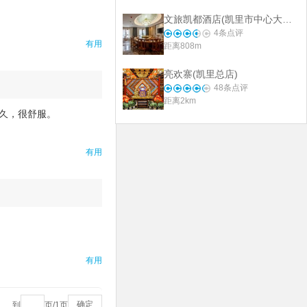
文旅凯都酒店(凯里市中心大十字店)·美食坊
4
条点评
有用
距离808m
亮欢寨(凯里总店)
48
条点评
距离2km
久，很舒服。
有用
有用
确定
到
页/
1
页