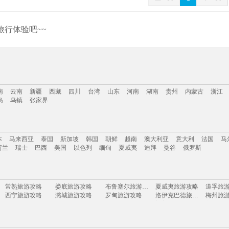
行体验吧~~
南
云南
新疆
西藏
四川
台湾
山东
河南
湖南
贵州
内蒙古
浙江
岛
乌镇
张家界
南
云南
新疆
西藏
四川
台湾
山东
河南
湖南
贵州
内蒙古
浙江
本
马来西亚
泰国
新加坡
韩国
朝鲜
越南
澳大利亚
意大利
法国
马
岛
乌镇
张家界
荷兰
瑞士
巴西
美国
以色列
缅甸
夏威夷
迪拜
曼谷
俄罗斯
本
马来西亚
泰国
新加坡
韩国
朝鲜
越南
澳大利亚
意大利
法国
马
常熟旅游攻略
娄底旅游攻略
布鲁塞尔旅游攻略
夏威夷旅游攻略
道孚旅
荷兰
瑞士
巴西
美国
以色列
缅甸
夏威夷
迪拜
曼谷
俄罗斯
西宁旅游攻略
潞城旅游攻略
罗甸旅游攻略
洛伊克巴德旅游攻略
梅州旅
商洛旅游攻略
sydney旅游攻略
火山口湖旅游攻略
鄯善旅游攻略
新丰旅
克伦威尔旅游攻略
于都旅游攻略
金边旅游攻略
剑川旅游攻略
曼德勒
阳澄湖旅游攻略
泰顺旅游攻略
西乌珠穆沁旗旅游攻略
london旅游攻略
大明山