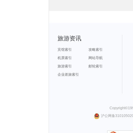
圣托里尼旅游攻略
列支敦士登旅游攻略
德庆旅游攻略
优胜美地国家公园旅游攻略
大岛旅游攻略
马公旅游攻略
奥达旅游攻略
所罗门群岛旅游攻略
桂平旅游攻略
河北旅游攻略
古尔旅游攻略
霍邱旅游攻略
亚丁旅游攻略
荔波旅游攻略
欧洲旅游攻略
旅顺旅游攻略
周宁旅游攻略
登别旅游攻略
上林旅游攻略
诏安旅游攻略
昆卡旅游攻略
贵阳旅游攻略
西江千户苗寨旅游攻略
安溪旅游攻略
永善旅游攻略
清迈旅游攻略
san jose旅游攻略
青州旅游攻略
华阴旅游攻略
台山旅游攻略
万丹旅游攻略
璧山旅游攻略
越南旅游攻略
巍山旅游攻略
首尔旅游攻略
沧州旅游攻略
缅甸旅游攻略
保加利亚旅游攻略
宣城旅游攻略
伊朗旅游攻略
连城旅游攻略
西沙群岛旅游攻略
吉尔吉斯斯坦旅游攻略
大西洋城旅游攻略
吴桥旅游攻略
旅游资讯
比斯特旅游攻略
福建土楼旅游攻略
阳朔旅游攻略
柏林旅游攻略
铜川旅游攻略
吉安旅游攻略
新德里旅游攻略
开封旅游攻略
巴拉望旅游攻略
瑞士旅游攻略
萍乡旅游攻略
哥斯达黎加旅游攻略
热那亚旅游攻略
武汉旅游攻略
蒙自旅游攻略
宾馆索引
攻略索引
北川旅游攻略
龙脊梯田旅游攻略
淳安旅游攻略
图片旅游攻略
大叻旅游攻略
宁武旅游攻略
汝城旅游攻略
龙门石窟旅游攻略
汶川旅游攻略
机票索引
网站导航
格林纳达旅游攻略
桃源旅游攻略
石狮旅游攻略
苏梅岛旅游攻略
马拉桑旅游攻略
新加坡旅游攻略
佩特拉旅游攻略
梅斯旅游攻略
巴尔卡旅游攻略
旅游索引
邮轮索引
大理市旅游攻略
天目湖旅游攻略
金边旅游攻略
毕节旅游攻略
贝加尔湖旅游攻略
抚仙湖旅游攻略
西归浦市旅游攻略
挪威旅游攻略
纽约旅游攻略
荆门旅游攻略
企业差旅索引
阳高旅游攻略
惠东旅游攻略
剑川旅游攻略
棕榈泉旅游攻略
橙县旅游攻略
法国旅游攻略
波多黎各旅游攻略
科特迪瓦旅游攻略
清远旅游攻略
绥化旅游攻略
托莱多旅游攻略
坎昆旅游攻略
龙达旅游攻略
四明山旅游攻略
波恩旅游攻略
淡水旅游攻略
阿拉善左旗旅游攻略
薄荷岛旅游攻略
四姑娘山旅游攻略
新加坡旅游攻略
阿兰达旅游攻略
都江堰旅游攻略
忻州旅游攻略
宜兰旅游攻略
索尔兹伯里旅游攻略
卡普里旅游攻略
南通旅游攻略
曲靖旅游攻略
乌兰布统草原旅游攻略
南充旅游攻略
塞舌尔旅游攻略
平潭旅游攻略
延安旅游攻略
上岛旅游攻略
阿布贾旅游攻略
嵩山旅游攻略
丰宁旅游攻略
延边旅游攻略
巴拉旅游攻略
洛克旅游攻略
阿姆斯特丹旅游攻略
Copyright©
19
拿撒勒旅游攻略
定州旅游攻略
盐池旅游攻略
桐城旅游攻略
泰国旅游攻略
临猗旅游攻略
福安旅游攻略
西雅图旅游攻略
横店旅游攻略
沪公网备310105020
青川旅游攻略
花都旅游攻略
拉罗汤加岛旅游攻略
黄金海岸旅游攻略
九华山旅游攻略
神池旅游攻略
临朐旅游攻略
阿克苏旅游攻略
博卡拉旅游攻略
陵水旅游攻略
阿联酋旅游攻略
思茅旅游攻略
吉马良斯旅游攻略
下地岛旅游攻略
沙洋旅游攻略
怀来旅游攻略
建宁旅游攻略
余姚旅游攻略
玉树旅游攻略
漳州旅游攻略
san francisco旅游攻略