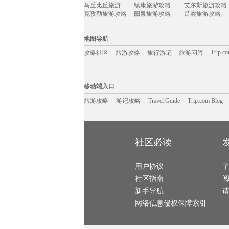
普洱旅游攻略
绍兴旅游攻略
兴隆旅游攻略
马丘比丘旅游攻略
镇康旅游攻略
艾尔斯旅游攻略
渭南旅游攻略
茂名旅游攻略
南通旅游攻略
克孜勒旅游攻略
阳泉旅游攻略
吕梁旅游攻略
巩义旅游攻略
爱丁堡旅游攻略
台东旅游攻略
米易旅游攻略
惠灵顿旅游攻略
曼哈顿旅游攻略
吉林旅游攻略
圣诞岛旅游攻略
武胜旅游攻略
伊图里河旅游攻略
俄罗斯旅游攻略
安纳西旅游攻略
格拉纳达旅游攻略
桐庐旅游攻略
上林旅游攻略
地图导航
龙井旅游攻略
束河旅游攻略
乌海旅游攻略
维罗纳旅游攻略
伯罗奔尼撒旅游攻略
大兴安岭旅游攻略
巴登巴登旅游攻略
呼伦贝尔旅游攻略
德宏旅游攻略
Trip.c
攻略社区
旅游攻略
旅行游记
旅游问答
陶斯旅游攻略
右玉旅游攻略
芷江旅游攻略
卢塞恩旅游攻略
墨竹工卡旅游攻略
句容旅游攻略
卢森堡旅游攻略
长崎旅游攻略
沃尔姆斯旅游攻略
偏关旅游攻略
格拉纳达旅游攻略
海拉尔旅游攻略
曼哈顿旅游攻略
长江三峡旅游攻略
卡罗维发利旅游攻略
移动端入口:
岩手县旅游攻略
迪拜旅游攻略
三门峡旅游攻略
吴桥旅游攻略
五大连池旅游攻略
中山旅游攻略
Trip.com Blog
Travel Guide
台山旅游攻略
旅游资讯
鹿儿岛旅游攻略
马里兰旅游攻略
游记攻略
移动端入口
阳春旅游攻略
科隆旅游攻略
巴林旅游攻略
连城旅游攻略
加拉帕戈斯旅游攻略
坎贝尔旅游攻略
东山旅游攻略
卡塔旅游攻略
泰和旅游攻略
旅游攻略
游记攻略
因特拉肯旅游攻略
比萨旅游攻略
Travel Guide
白金岛旅游攻略
Trip.com Blog
红河旅游攻略
安远旅游攻略
渥太华旅游攻略
博登湖旅游攻略
宜良旅游攻略
密山旅游攻略
奥达旅游攻略
延吉旅游攻略
闽侯旅游攻略
施瓦茨旅游攻略
苏格兰旅游攻略
运城旅游攻略
芭提雅旅游攻略
爱琴海诸岛旅游攻略
石城旅游攻略
喜德旅游攻略
肇庆旅游攻略
兴隆旅游攻略
洱源旅游攻略
苏尼特右旗旅游攻略
怀特岛旅游攻略
维斯旅游攻略
邢台旅游攻略
临海旅游攻略
阜新旅游攻略
南投旅游攻略
江口旅游攻略
社区必读
惠州旅游攻略
福海旅游攻略
桑坦德旅游攻略
woodbury旅游攻略
约旦旅游攻略
naples旅游攻略
尼亚加拉旅游攻略
江原道旅游攻略
绥芬河旅游攻略
固原旅游攻略
喀纳斯旅游攻略
宜宾旅游攻略
尤金旅游攻略
巴布达旅游攻略
封开旅游攻略
西递旅游攻略
马山旅游攻略
用户协议
北领地旅游攻略
圣弗朗西斯科旅游攻略
西递旅游攻略
应县旅游攻略
天水旅游攻略
蓝毗尼旅游攻略
乌鲁木齐旅游攻略
社区指南
仙居旅游攻略
云和旅游攻略
连州旅游攻略
希洪旅游攻略
博尔塔拉旅游攻略
大石桥旅游攻略
永新旅游攻略
塞班岛旅游攻略
希洪旅游攻略
新手导航
靖西旅游攻略
科莫旅游攻略
湟中旅游攻略
仙桃旅游攻略
萨拉戈萨旅游攻略
格但斯克旅游攻略
张掖旅游攻略
淳化旅游攻略
拉姆岛旅游攻略
网络信息侵权保障索引
龙潭大峡谷旅游攻略
胡志明市旅游攻略
理塘旅游攻略
阿曼旅游攻略
土库曼旅游攻略
乌兰布统草原旅游攻略
镇安旅游攻略
从化旅游攻略
马公旅游攻略
哈尔施塔特旅游攻略
会理旅游攻略
阿布贾旅游攻略
灵山旅游攻略
内罗毕旅游攻略
临江旅游攻略
神户旅游攻略
葫芦岛旅游攻略
冲绳岛旅游攻略