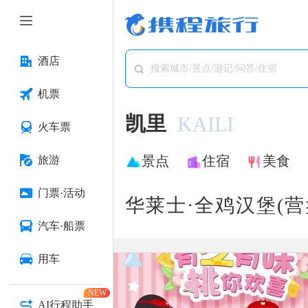
酒店
搜索城市/景点/游记/问答/住宿
机票
凯里
KAILI
火车票
景点
住宿
美食
旅游
门票·活动
华莱士·全鸡汉堡(营
汽车·船票
用车
NEW
AI行程助手