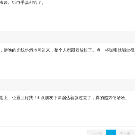
椒酱。纸巾手套都给了。
，傍晚的光线斜斜地照进来，整个人都跟着放松了。点一杯咖啡就能坐很
边上，位置巨好找！🚦 跟朋友下课溜达着就过去了，真的超方便哈哈。
上一页
下一页
1