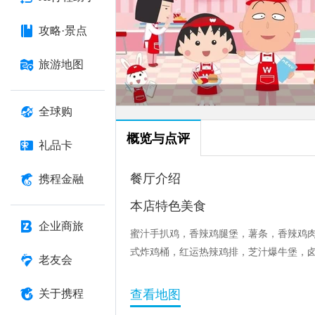
攻略·景点
旅游地图
全球购
概览与点评
礼品卡
餐厅介绍
携程金融
本店特色美食
企业商旅
蜜汁手扒鸡，香辣鸡腿堡，薯条，香辣鸡
式炸鸡桶，红运热辣鸡排，芝汁爆牛堡，
老友会
关于携程
查看地图