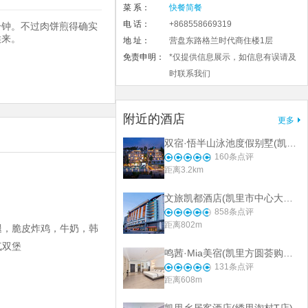
菜 系：
快餐简餐
电 话：
+868558669319
分钟。不过肉饼煎得确实
候来。
地 址：
营盘东路格兰时代商住楼1层
免责申明：
*仅提供信息展示，如信息有误请及
时联系我们
附近的酒店
更多
双宿·悟半山泳池度假别墅(凯里苗侗风情园绣里淘非遗集市店)
160
条点评
距离3.2km
文旅凯都酒店(凯里市中心大十字店)
858
条点评
距离802m
腿，脆皮炸鸡，牛奶，韩
气双堡
鸣茜·Mia美宿(凯里方圆荟购物中心店)
131
条点评
距离608m