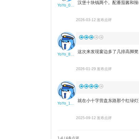
汉堡十块钱两个。配番茄酱和辣
YoYo_0U2U6K5B
2026-03-12 发布点评
这次来发现窗边多了几排高脚凳
YoYo_8T7T6A3M
2026-01-29 发布点评
就在小十字营盘东路那个红绿灯
YoYo_1R0N6K8I
2025-09-12 发布点评
1
-
4
/
4
条点评