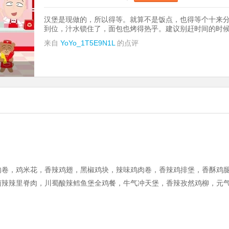
汉堡是现做的，所以得等。就算不是饭点，也得等个十来
到位，汁水锁住了，面包也烤得热乎。建议别赶时间的时
来自
YoYo_1T5E9N1L
的点评
肉卷，鸡米花，香辣鸡翅，黑椒鸡块，辣味鸡肉卷，香辣鸡排堡，香酥鸡
卤辣辣里脊肉，川蜀酸辣鳕鱼堡全鸡餐，牛气冲天堡，香辣孜然鸡柳，元