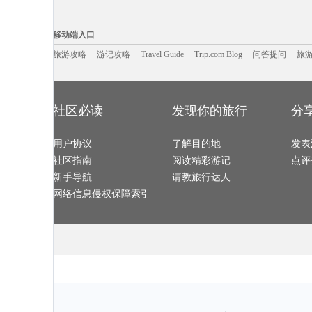
格陵兰岛旅游攻略
斯里兰卡旅游攻略
夏门旅游攻略
鲅鱼圈旅游攻
火山口湖旅游攻略
新余旅游攻略
涿州旅游攻略
巢湖旅游攻略
安特卫普旅游攻略
大嵛山岛旅游攻略
紫云旅游攻略
特马旅游攻略
移动端入口:
怒江旅游攻略
san jose旅游攻略
灵岩寺旅游攻略
大叻旅游攻略
阳高旅游攻略
白沙旅游攻略
大石桥旅游攻略
帕索旅游攻略
Trip.com Blog
Travel Guide
泰州旅游攻略
旅游资讯
长崎旅游攻略
漠河旅游攻略
游记攻略
携程美食林
分宜旅游攻略
问
移动端入口
罗索旅游攻略
福州旅游攻略
梧州旅游攻略
哈特福德
科罗拉多大峡谷旅游攻略
右玉旅游攻略
波士顿旅游攻略
巴拿马城
英国旅游攻略
左云旅游攻略
桃园旅游攻略
平壤旅游攻略
三原旅游攻略
旅游攻略
游记攻略
咸阳旅游攻略
Travel Guide
波兰旅游攻略
Trip.com Blog
问答提问
旅
米科诺斯
贺州旅游攻略
楚雄旅游攻略
加德满都旅游攻略
大阪府旅游攻
多哈旅游攻略
福冈旅游攻略
罗索旅游攻略
惠州旅游攻略
上川岛旅游攻略
易县旅游攻略
垦丁旅游攻略
南平旅游攻略
奥林匹亚旅游攻略
索契旅游攻略
华山旅游攻略
逊克旅游攻略
若尔盖旅游攻略
太仓旅游攻略
滨海旅游攻略
灵岩寺旅游攻
直布罗陀旅游攻略
尼维斯旅游攻略
浙江旅游攻略
云南旅游攻略
罗斯托夫旅游攻略
宜兴旅游攻略
马里兰州旅游攻略
土库曼斯
凯里旅游攻略
卢森堡旅游攻略
三门旅游攻略
天宁岛旅游攻
吉隆坡旅游攻略
梅尔斯堡旅游攻略
二连浩特旅游攻略
冲绳岛旅游攻
社区必读
发现你的旅行
分
临安旅游攻略
鹤岗旅游攻略
圣弗朗西斯科旅游攻略
尼奥旅游攻略
鼓浪屿旅游攻略
路易斯安那州旅游攻略
日照旅游攻略
卡梅尔旅游攻
若羌旅游攻略
凭祥旅游攻略
新泽西州旅游攻略
塞维利亚
石台旅游攻略
洛克旅游攻略
贵州旅游攻略
东阳旅游攻略
乌尤尼旅游攻略
热浪岛旅游攻略
伊斯特本旅游攻略
邵阳旅游攻略
用户协议
塞尔维亚旅游攻略
波尔图旅游攻略
了解目的地
文莱旅游攻略
米兰旅游攻略
发表
诸暨旅游攻略
马祖旅游攻略
皇后镇旅游攻略
廊坊旅游攻略
兰卡威旅游攻略
绩溪旅游攻略
汉诺威旅游攻略
盐湖城旅游攻
社区指南
阅读精彩游记
点评
商洛旅游攻略
宫古岛旅游攻略
香山旅游攻略
茂宜岛旅游攻
墨西哥旅游攻略
盘山旅游攻略
龙脊梯田旅游攻略
婆罗洲旅游攻
米苏拉塔旅游攻略
海南藏族自治州旅游攻略
阿拉善盟旅游攻略
当涂旅游攻略
新手导航
请教旅行达人
维多利亚公园旅游攻略
丙中洛旅游攻略
可可托海旅游攻略
普拉托旅游攻
陵水旅游攻略
西雅图旅游攻略
施皮茨旅游攻略
托斯卡纳
淳化旅游攻略
新余旅游攻略
天门旅游攻略
汕头旅游攻略
网络信息侵权保障索引
库尔勒旅游攻略
科伦坡旅游攻略
佛罗伦萨旅游攻略
永康旅游攻略
运城旅游攻略
巴西利亚旅游攻略
圣马力诺旅游攻略
连州旅游攻略
梅斯旅游攻略
马尔康旅游攻略
顺昌旅游攻略
布里亚特共
芬奇旅游攻略
塞班岛旅游攻略
圣多美旅游攻略
卡帕莱旅游攻
三亚 旅游攻略
卡梅尔旅游攻略
康定旅游攻略
老挝旅游攻略
普兰旅游攻略
仁川旅游攻略
宫古岛旅游攻略
郎木寺旅游攻
乌兰浩特旅游攻略
万荣旅游攻略
平凉旅游攻略
罗斯托夫
古北水镇旅游攻略
瑶里旅游攻略
贝尔法斯特旅游攻略
廓尔喀旅游攻
格兰德旅游攻略
罗马旅游攻略
新郑旅游攻略
五河旅游攻略
东京旅游攻略
塘栖旅游攻略
坎贝尔旅游攻略
葫芦岛旅游攻
马萨基旅游攻略
圣诞岛旅游攻略
大阪旅游攻略
西和旅游攻略
米卢斯旅游攻略
毕节旅游攻略
莱芜旅游攻略
若羌旅游攻略
新昌旅游攻略
营口旅游攻略
云和旅游攻略
意大利旅游攻
圣米歇尔山旅游攻略
新西兰旅游攻略
德令哈旅游攻略
特拉布宗
沽源旅游攻略
英国旅游攻略
bangkok旅游攻略
毛里求斯
台南旅游攻略
科伦坡旅游攻略
巴哈马旅游攻略
许昌旅游攻略
金昌旅游攻略
塞内加尔旅游攻略
南通旅游攻略
怀化旅游攻略
陆良旅游攻略
景宁旅游攻略
尼维斯旅游攻略
塔拉斯旅游攻
保利斯塔旅游攻略
天堂岛旅游攻略
加那利群岛旅游攻略
吉尔吉斯斯
萧山旅游攻略
剑川旅游攻略
西江苗寨旅游攻略
阿尔泰旅游攻