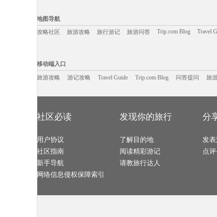
海林旅游攻略
当涂旅游攻略
闸坡旅游攻略
闽侯旅游攻略
菲尼克斯旅游攻略
罗斯托夫旅游攻略
荔波旅游攻略
首尔旅游攻略
铜鼓旅游攻略
彭州旅游攻略
文莱旅游攻略
桑给巴尔
偏关旅游攻略
宫古岛旅游攻略
马拉桑旅游攻略
肯尼亚旅游攻
地图导航
下川岛旅游攻略
夏河旅游攻略
陆良旅游攻略
文山旅游攻略
华欣旅游攻略
合阳旅游攻略
瓦伦西亚旅游攻略
芬兰旅游攻略
塞舌尔旅游攻略
陈巴尔虎旗旅游攻略
汤阴旅游攻略
莆田旅游攻略
Trip.com Blog
Travel 
攻略社区
旅游攻略
旅行游记
旅游问答
黄山旅游攻略
兴隆旅游攻略
蒙古旅游攻略
戈尔德旅游攻
五常旅游攻略
青岛旅游攻略
纳雍旅游攻略
遂昌旅游攻略
永胜旅游攻略
长葛旅游攻略
grasse旅游攻略
昆明旅游攻略
吉隆坡旅游攻略
宾川旅游攻略
龙门石窟旅游攻略
智利旅游攻略
菏泽旅游攻略
长白旅游攻略
格鲁吉亚旅游攻略
束河旅游攻略
移动端入口:
石台旅游攻略
布里斯班旅游攻略
海口旅游攻略
卡莫纳旅游攻
兵库县旅游攻略
九寨沟旅游攻略
保亭旅游攻略
白金岛旅游攻
Trip.com Blog
Travel Guide
富国岛旅游攻略
旅游资讯
宿雾旅游攻略
新昌旅游攻略
游记攻略
携程美食林
新乡旅游攻略
问
移动端入口
野三坡旅游攻略
茶陵旅游攻略
铜川旅游攻略
泸定旅游攻略
雅安旅游攻略
普卡旅游攻略
牙买加旅游攻略
炉霍旅游攻略
安道尔城旅游攻略
番禺旅游攻略
都匀旅游攻略
第戎旅游攻略
长治旅游攻略
旅游攻略
游记攻略
徐州旅游攻略
Travel Guide
Trip.com Blog
摩尔曼斯克旅游攻略
问答提问
荆门旅游攻略
旅
茂名旅游攻略
科隆旅游攻略
三山岛旅游攻略
蚌埠旅游攻略
太地町旅游攻略
新墨西哥州旅游攻略
印度旅游攻略
西盟旅游攻略
江南旅游攻略
南通旅游攻略
桂平旅游攻略
德令哈旅游攻
东戴河旅游攻略
尼维斯旅游攻略
华山旅游攻略
洛林旅游攻略
三原旅游攻略
赫尔辛基旅游攻略
金寨旅游攻略
象岛旅游攻略
卢塞恩旅游攻略
德钦旅游攻略
福安旅游攻略
松阳旅游攻略
佩特拉旅游攻略
美瑛町旅游攻略
天目湖旅游攻略
塞拉旅游攻略
伦敦旅游攻略
日内瓦湖旅游攻略
宏村旅游攻略
云龙旅游攻略
神仙珊瑚岛旅游攻略
新安江旅游攻略
吉隆坡旅游攻略
绥化旅游攻略
社区必读
发现你的旅行
分
维斯旅游攻略
克里特岛旅游攻略
凯尔旅游攻略
温州旅游攻略
加纳旅游攻略
绵山旅游攻略
魏玛旅游攻略
杜伊斯堡
怒江旅游攻略
偏关旅游攻略
格罗兹尼旅游攻略
图木舒克
洛克旅游攻略
景德镇旅游攻略
圣淘沙旅游攻略
纽黑文旅游攻
宁陕旅游攻略
乐至旅游攻略
通化旅游攻略
龙门旅游攻略
宿迁旅游攻略
用户协议
乌镇旅游攻略
了解目的地
平武旅游攻略
怀来旅游攻略
发表
高野山旅游攻略
武宣旅游攻略
黔西南旅游攻略
临潼旅游攻略
理塘旅游攻略
贝尔法斯特旅游攻略
济源旅游攻略
镇远古镇
社区指南
阅读精彩游记
点评
约克旅游攻略
京畿道旅游攻略
西江千户苗寨旅游攻略
珀斯旅游攻略
兴化旅游攻略
甪直旅游攻略
慕尼黑旅游攻略
长春旅游攻略
安道尔城旅游攻略
原平旅游攻略
永泰旅游攻略
岳阳旅游攻略
新手导航
请教旅行达人
哈瓦那旅游攻略
阿马尔旅游攻略
奎屯旅游攻略
湖南旅游攻略
百慕大旅游攻略
马耳他旅游攻略
大岛旅游攻略
苏黎世湖
汉中旅游攻略
若羌旅游攻略
雷州旅游攻略
长白山旅游攻
网络信息侵权保障索引
马来西亚旅游攻略
angelina旅游攻略
日月潭旅游攻略
文成旅游攻略
太鲁阁旅游攻略
朱家尖旅游攻略
五大连池旅游攻略
婆罗浮屠
道真旅游攻略
波罗的海旅游攻略
克鲁姆洛夫旅游攻略
佳木斯旅游攻
沧州旅游攻略
开普敦旅游攻略
图片旅游攻略
维斯旅游攻略
克拉玛依旅游攻略
山西旅游攻略
德班旅游攻略
少女峰旅游攻
金沙旅游攻略
井冈山旅游攻略
韩城旅游攻略
鹰潭旅游攻略
天空岛旅游攻略
束河旅游攻略
西宁旅游攻略
福伊旅游攻略
塔曼尼加拉旅游攻略
圣西罗旅游攻略
红叶谷旅游攻略
五常旅游攻略
丰都旅游攻略
葫芦岛旅游攻略
满洲里旅游攻略
圣克鲁斯
崇明旅游攻略
美因茨旅游攻略
张掖旅游攻略
沙城旅游攻略