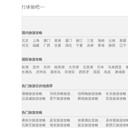
分享你的旅行体验吧~~
国内旅游攻略
北京
上海
澳门
香港
厦门
丽江
三亚
海南
云南
新疆
河北
福建
广西
甘肃
湖北
宁夏
吉林
青海
陕西
辽宁
国内旅游攻略移动入口：
国际旅游攻略
北京
上海
澳门
香港
厦门
丽江
三亚
海南
云南
新疆
欧洲
亚州
非州
南美洲
大洋洲
北美洲
日本
马来西亚
河北
福建
广西
甘肃
湖北
宁夏
吉林
青海
陕西
辽宁
长滩岛
济州岛
塞班岛
菲律宾
西班牙
英国
埃及
柬埔寨
国际旅游攻略移动入口：
热门旅游目的地推荐
欧洲
亚州
非州
南美洲
大洋洲
北美洲
日本
马来西亚
塘栖旅游攻略
马特洪峰旅游攻略
伯明翰旅游攻略
长乐旅游攻略
长滩岛
济州岛
塞班岛
菲律宾
西班牙
英国
埃及
柬埔寨
汉诺威旅游攻略
景宁旅游攻略
辉南旅游攻略
宜昌旅游攻略
蓝泉旅游攻略
临朐旅游攻略
哥斯达黎加旅游攻略
爱丁堡旅游攻
马来西亚旅游攻略
杨州旅游攻略
特罗姆瑟旅游攻略
大西洋城
热门旅游攻略
巴布亚新几内亚旅游攻略
随州旅游攻略
坦帕旅游攻略
六安旅游攻略
余姚旅游攻略
夏威夷旅游攻略
石嘴山旅游攻略
安庆旅游攻略
康奈尔旅游攻略
延安旅游攻略
埃塞俄比亚旅游攻略
圣何塞旅游攻
拉奈岛旅游攻略
武夷山旅游攻略
通辽旅游攻略
鹤峰旅游攻略
石家庄旅游攻略
海东旅游攻略
延吉旅游攻略
新西兰旅游攻
阿斯塔纳旅游攻略
东京旅游攻略
磐安旅游攻略
三江旅游攻略