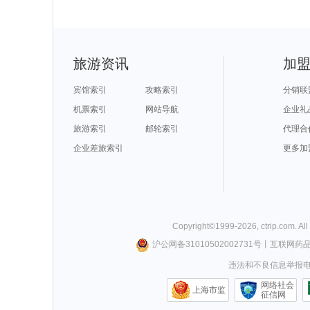
乌法旅游攻略
马里兰旅游攻略
土库曼斯坦旅游攻略
苏尼特右
永嘉旅游攻略
萨尔托旅游攻略
墨脱旅游攻略
车臣共和
赤峰旅游攻略
京都旅游攻略
缙云旅游攻略
太阳岛旅游攻
彰化旅游攻略
阜新旅游攻略
太行山旅游攻略
遵化旅游攻略
庄河旅游攻略
波西塔诺旅游攻略
西西里旅游攻略
鄂木斯克
大阪府旅游攻略
普洱旅游攻略
云和旅游攻略
墨尔本旅游攻
绿岛旅游攻略
死海旅游攻略
俄罗斯旅游攻略
菲律宾旅游攻
斯洛文尼亚旅游攻略
扬州旅游攻略
连州旅游攻略
澳大利亚
布加勒斯特旅游攻略
上海迪士尼度假区旅游攻略
诺姆旅游攻略
鹤峰旅游攻略
叶城旅游攻略
朝鲜旅游攻略
多维尔旅游攻略
波士顿旅游攻
伊图里河旅游攻略
密苏里州旅游攻略
锡吉里耶旅游攻略
白玉县旅游攻
旅游资讯
加
海门旅游攻略
牛津旅游攻略
科摩罗旅游攻略
宁海旅游攻略
巴布亚新几内亚旅游攻略
镇安旅游攻略
潮州旅游攻略
山打根旅游攻
魁北克市旅游攻略
临汾旅游攻略
巴里岛旅游攻略
色达县旅游攻
松江旅游攻略
马尔他旅游攻略
克孜勒旅游攻略
共和旅游攻略
多伦旅游攻略
布拉格旅游攻略
内蒙古旅游攻略
屏东旅游攻略
宾馆索引
攻略索引
分销联
云县旅游攻略
德国旅游攻略
禹州旅游攻略
凡尔赛旅游攻
咸阳旅游攻略
黄果树旅游攻略
永顺旅游攻略
克里米亚半
德累斯顿旅游攻略
西江苗寨旅游攻略
抚顺旅游攻略
应县旅游攻略
机票索引
网站导航
企业礼
圣安德鲁斯旅游攻略
万州旅游攻略
卡尼岛旅游攻略
英德旅游攻略
芜湖旅游攻略
俄亥俄州旅游攻略
尼尔森旅游攻略
嘉兴旅游攻略
开化旅游攻略
雁荡山旅游攻略
阿塞拜疆旅游攻略
吉尔吉斯斯
旅游索引
邮轮索引
代理合
北极旅游攻略
龙潭大峡谷旅游攻略
岱山旅游攻略
圣多美旅游攻
安娜堡旅游攻略
锡安国家公园旅游攻略
云顶高原旅游攻略
西雅图旅游攻
波尔旅游攻略
宜黄旅游攻略
郎木寺旅游攻略
临江旅游攻略
宁南旅游攻略
企业差旅索引
昌吉旅游攻略
弗雷德里克旅游攻略
巢湖旅游攻略
更多加
桂林旅游攻略
武胜旅游攻略
若尔盖旅游攻略
高要旅游攻略
牡丹江旅游攻略
欧洲旅游攻略
波尔多旅游攻略
德国旅游攻略
阿塞拜疆旅游攻略
登封旅游攻略
西雅图旅游攻略
斯图加特
萨格勒布旅游攻略
乌兰布统草原旅游攻略
龙胜旅游攻略
潜江旅游攻略
桑植旅游攻略
海港城旅游攻略
上岛旅游攻略
武汉旅游攻略
白金汉旅游攻略
雅安旅游攻略
盐池旅游攻略
波密旅游攻略
丙中洛旅游攻略
太鲁阁旅游攻略
中山詹园旅游攻略
布莱克浦
班夫国家公园旅游攻略
唐克旅游攻略
宜良旅游攻略
古尔旅游攻略
营口旅游攻略
冲绳县旅游攻略
敖德萨旅游攻略
光雾山旅游攻
昆山旅游攻略
山海关旅游攻略
西柏坡旅游攻略
西宁旅游攻略
匹兹堡旅游攻略
韩城旅游攻略
河北旅游攻略
斯特兰德
锦屏旅游攻略
阿尔坎塔拉旅游攻略
亚速尔群岛旅游攻略
阳江旅游攻略
宁武旅游攻略
吉首旅游攻略
中岳庙旅游攻略
卡布拉旅游攻
Copyright©
1999-
2026
,
ctrip.com
. Al
西西里旅游攻略
特雷维索旅游攻略
长兴岛旅游攻略
富春江旅游攻
张北旅游攻略
冕宁旅游攻略
阿肯色州旅游攻略
温岭旅游攻略
隆安旅游攻略
抚顺旅游攻略
贝鲁特旅游攻略
马六甲旅游攻
沪公网备31010502002731号
丨
互联网药
温德米尔旅游攻略
安阳旅游攻略
霍巴特旅游攻略
门头沟旅游攻
沐川旅游攻略
抚松旅游攻略
商洛旅游攻略
底特律旅游攻
丹东旅游攻略
开曼群岛旅游攻略
福克兰群岛旅游攻略
特拉布宗
违法和不良信息举报电话0
鼓浪屿旅游攻略
辽阳旅游攻略
鹿港旅游攻略
london旅游攻
woodbury旅游攻略
安吉旅游攻略
科林旅游攻略
台湾旅游攻略
波德申旅游攻略
伯尔尼旅游攻略
盈江旅游攻略
三门峡旅游攻
密山旅游攻略
琼海旅游攻略
鞍山旅游攻略
科莫旅游攻略
网络社会
巴林右旗旅游攻略
佛罗伦萨旅游攻略
马拉加旅游攻略
福建土楼
上海市监
东阳旅游攻略
阳山旅游攻略
尼亚美旅游攻略
征信网
斯洛伐克
雅加达旅游攻略
常熟旅游攻略
江陵旅游攻略
苏尼特右
望都旅游攻略
法罗群岛旅游攻略
奥克兰旅游攻略
维戈旅游攻略