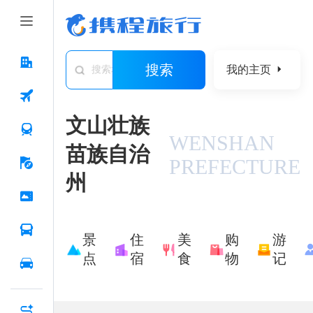
搜索
我的主页
搜索城市/景点/游记/问答/住宿
文山壮族
WENSHAN
苗族自治
PREFECTURE
州
景
住
美
购
游
点
宿
食
物
记