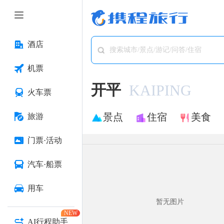
酒店
搜索城市/景点/游记/问答/住宿
机票
开平
KAIPING
火车票
景点
住宿
美食
旅游
门票·活动
汽车·船票
用车
暂无图片
NEW
AI行程助手