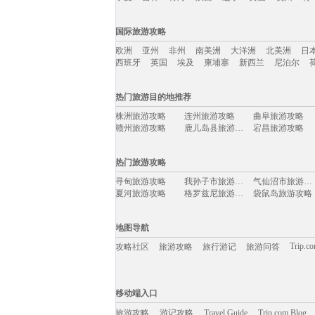
国内旅游攻略移动入口：
国际旅游攻略
北京
上海
澳门
香港
厦门
丽江
三亚
海
欧洲
亚州
非州
南美洲
大洋洲
北美洲
日
宁夏
吉林
青海
陕西
辽宁
黄山
杭州
青
西班牙
英国
埃及
柬埔寨
新西兰
尼泊尔
国际旅游攻略移动入口：
热门旅游目的地推荐
欧洲
亚州
非州
南美洲
大洋洲
北美洲
日
株洲旅游攻略
连州旅游攻略
曲阜旅游攻略
西班牙
英国
埃及
柬埔寨
新西兰
尼泊尔
赣州旅游攻略
鹿儿岛县旅游攻略
宕昌旅游攻略
抚州旅游攻略
热那亚旅游攻略
贝鲁特旅游攻略
康涅狄格州旅游攻略
海西旅游攻略
尼奥旅游攻略
热门旅游攻略
比萨旅游攻略
蒙山旅游攻略
上岛旅游攻略
濮阳旅游攻略
加利福尼亚州旅游攻略
沃尔姆斯旅游攻略
寻甸旅游攻略
我孙子市旅游攻略
气仙沼市旅游攻略
新墨西哥州旅游攻略
约翰内斯堡旅游攻略
丽水旅游攻略
夏河旅游攻略
格罗兹尼旅游攻略
袋鼠岛旅游攻略
易县旅游攻略
斯帕旅游攻略
巴马旅游攻略
包头旅游攻略
赤塔旅游攻略
纳什维尔旅游攻略
米脂旅游攻略
滨海旅游攻略
诏安旅游攻略
长兴旅游攻略
湖南旅游攻略
慕尼黑旅游攻略
盘山旅游攻略
普宁旅游攻略
哈勃岛旅游攻略
地图导航
茂宜岛旅游攻略
新喀里多尼亚旅游攻略
米苏拉旅游攻略
亚拉巴马州旅游攻略
宜兰旅游攻略
阜阳旅游攻略
比萨旅游攻略
汉诺威旅游攻略
攀枝花旅游攻略
Trip.c
攻略社区
旅游攻略
旅行游记
旅游问答
阳高旅游攻略
土库曼斯坦旅游攻略
沃尔夫斯堡旅游攻略
黎平旅游攻略
清迈旅游攻略
瑞典旅游攻略
阿尔坎塔拉旅游攻略
红海滩旅游攻略
迪拜旅游攻略
迁安旅游攻略
阳山旅游攻略
卢戈旅游攻略
恒春旅游攻略
仙桃旅游攻略
萨哈林旅游攻略
移动端入口:
秘鲁旅游攻略
顺义旅游攻略
安塔利亚旅游攻略
安道尔城旅游攻略
南屏旅游攻略
爱尔兰旅游攻略
Trip.com Blog
Travel Guide
当雄旅游攻略
旅游资讯
资兴旅游攻略
奥地利旅游攻略
游记攻略
移动端入口
巴林旅游攻略
内蒙古旅游攻略
宿务旅游攻略
库布齐沙漠旅游攻略
文成旅游攻略
左云旅游攻略
沙洋旅游攻略
嘉峪关旅游攻略
宜州旅游攻略
阿马尔旅游攻略
旅游攻略
游记攻略
崇左旅游攻略
Travel Guide
剑桥旅游攻略
Trip.com Blog