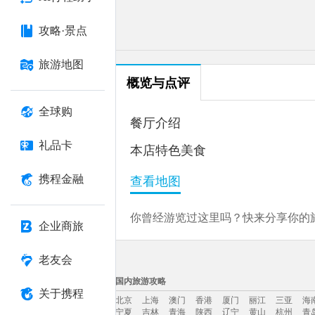
攻略·景点
旅游地图
概览与点评
全球购
餐厅介绍
礼品卡
本店特色美食
携程金融
查看地图
你曾经游览过这里吗？快来分享你的旅
企业商旅
老友会
国内旅游攻略
关于携程
北京
上海
澳门
香港
厦门
丽江
三亚
海
宁夏
吉林
青海
陕西
辽宁
黄山
杭州
青