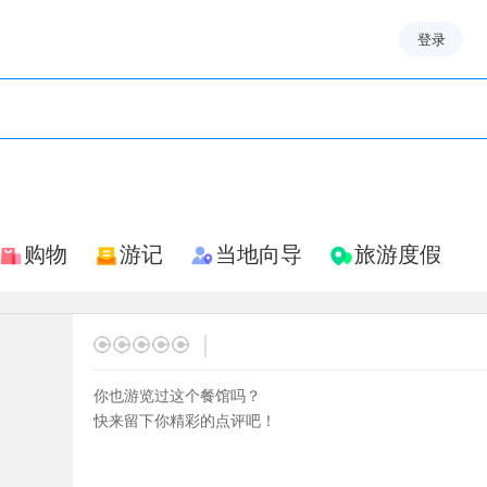
登录
购物
游记
当地向导
旅游度假
|
你也游览过这个餐馆吗？
快来留下你精彩的点评吧！