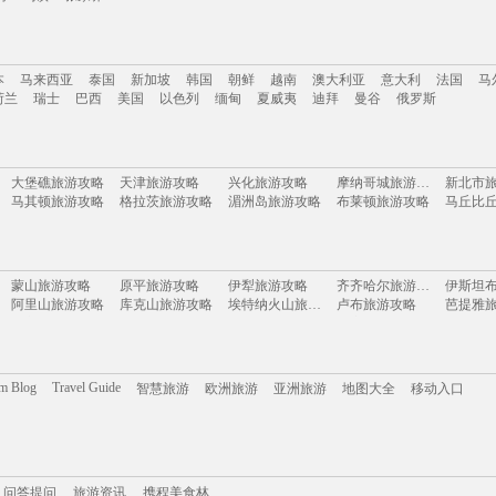
南
云南
新疆
西藏
四川
台湾
山东
河南
湖南
贵州
内蒙古
浙江
本
马来西亚
泰国
新加坡
韩国
朝鲜
越南
澳大利亚
意大利
法国
马
岛
乌镇
张家界
荷兰
瑞士
巴西
美国
以色列
缅甸
夏威夷
迪拜
曼谷
俄罗斯
本
马来西亚
泰国
新加坡
韩国
朝鲜
越南
澳大利亚
意大利
法国
马
大堡礁旅游攻略
天津旅游攻略
兴化旅游攻略
摩纳哥城旅游攻略
新北市
荷兰
瑞士
巴西
美国
以色列
缅甸
夏威夷
迪拜
曼谷
俄罗斯
马其顿旅游攻略
格拉茨旅游攻略
湄洲岛旅游攻略
布莱顿旅游攻略
黑龙江旅游攻略
青州旅游攻略
绥化旅游攻略
江陵旅游攻略
利沃夫
肇庆旅游攻略
但尼丁旅游攻略
辉南旅游攻略
民丹岛旅游攻略
柳州旅游攻略
布莱克浦旅游攻略
银滩旅游攻略
西江苗寨旅游攻略
魁北克市旅游攻略
察隅旅游攻略
鄂木斯克旅游攻略
江苏旅游攻略
盐城旅
蒙山旅游攻略
原平旅游攻略
伊犁旅游攻略
齐齐哈尔旅游攻略
太阳谷旅游攻略
康提旅游攻略
塔什干旅游攻略
爱德华王子岛旅游攻略
兰溪旅
阿里山旅游攻略
库克山旅游攻略
埃特纳火山旅游攻略
卢布旅游攻略
芭提雅
三山岛旅游攻略
连城旅游攻略
圣何塞旅游攻略
索尔兹伯里旅游攻略
卢布林
奈良旅游攻略
希腊旅游攻略
阳朔旅游攻略
巴彦淖尔旅游攻略
荣成旅
索契旅游攻略
南投旅游攻略
湖南旅游攻略
泰宁旅游攻略
晋城旅
襄垣旅游攻略
约翰内斯堡旅游攻略
克尔曼省旅游攻略
伯恩茅斯旅游攻略
怡保旅
博乐旅游攻略
嘉善旅游攻略
尤金旅游攻略
中卫旅游攻略
塔城市
太仓旅游攻略
秀山旅游攻略
丰宁旅游攻略
扶风旅游攻略
africa
特雷维索旅游攻略
花都旅游攻略
隆安旅游攻略
卢布尔雅那旅游攻略
洛克旅
赫章旅游攻略
下川岛旅游攻略
三原旅游攻略
井冈山旅游攻略
长白旅
om Blog
Travel Guide
智慧旅游
欧洲旅游
亚洲旅游
地图大全
移动入口
江原道旅游攻略
西岭雪山旅游攻略
克里米亚半岛旅游攻略
淮安旅游攻略
果洛旅
佛坪旅游攻略
登封旅游攻略
洪江旅游攻略
共和旅游攻略
希洪旅游攻略
新宾旅游攻略
拉托维亚旅游攻略
石泉旅游攻略
太湖旅
马丘比丘旅游攻略
阿拉善左旗旅游攻略
科尔多瓦旅游攻略
怀化旅游攻略
桑坦德
巴拉旅游攻略
兰纳旅游攻略
屏东旅游攻略
溪口旅游攻略
费拉拉
弗雷德里克旅游攻略
汕尾旅游攻略
普洱旅游攻略
昌平旅游攻略
楚雄旅游攻略
考文垂旅游攻略
井冈山旅游攻略
庐江旅游攻略
洛林旅
携程美食林
顺德旅游攻略
问答提问
易县旅游攻略
旅游攻略
彰化旅游攻略
敦煌旅游攻略
鹤岗旅游攻略
岳阳旅游攻略
巴厘岛旅游攻略
马尔康旅游攻略
斋普尔
和田旅游攻略
不来梅哈芬旅游攻略
济州岛旅游攻略
纳皮尔旅游攻略
大理旅
黑岛旅游攻略
下川岛旅游攻略
镇远古镇旅游攻略
科特迪瓦旅游攻略
抚仙湖
问答提问
景德镇旅游攻略
旅游资讯
温州旅游攻略
携程美食林
金华旅游攻略
法国旅游攻略