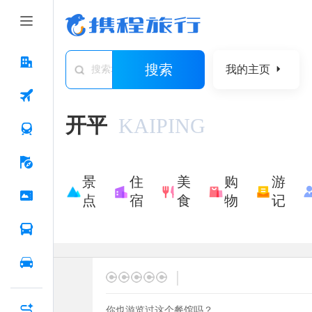
搜索
我的主页
搜索城市/景点/游记/问答/住宿
开平
KAIPING
景
住
美
购
游
点
宿
食
物
记
|
你也游览过这个餐馆吗？