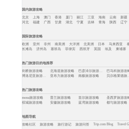
国内旅游攻略
北京
上海
澳门
香港
厦门
丽江
三亚
海南
云南
新疆
河北
福建
广西
甘肃
湖北
宁夏
吉林
青海
陕西
辽宁
国内旅游攻略移动入口：
国际旅游攻略
北京
上海
澳门
香港
厦门
丽江
三亚
海南
云南
新疆
欧洲
亚州
非州
南美洲
大洋洲
北美洲
日本
马来西亚
河北
福建
广西
甘肃
湖北
宁夏
吉林
青海
陕西
辽宁
长滩岛
济州岛
塞班岛
菲律宾
西班牙
英国
埃及
柬埔寨
国际旅游攻略移动入口：
热门旅游目的地推荐
欧洲
亚州
非州
南美洲
大洋洲
北美洲
日本
马来西亚
剑桥旅游攻略
北海道旅游攻略
巴彦淖尔旅游攻略
巴马科旅游攻
长滩岛
济州岛
塞班岛
菲律宾
西班牙
英国
埃及
柬埔寨
博洛尼亚旅游攻略
亚布力旅游攻略
南极旅游攻略
贝尔格莱
绵阳旅游攻略
休宁旅游攻略
佐贺旅游攻略
ireland旅游攻
广安旅游攻略
南充旅游攻略
仙都旅游攻略
加拉帕戈
热门旅游攻略
平顶山旅游攻略
第戎旅游攻略
波多黎各旅游攻略
波德申旅游攻
台北旅游攻略
安徽旅游攻略
兰卡威旅游攻略
本溪旅游攻略
mona旅游攻略
普兰旅游攻略
首尔旅游攻略
圣西罗旅游攻
婆罗洲旅游攻略
开罗旅游攻略
惠东旅游攻略
水原旅游攻略
槟城旅游攻略
安徽旅游攻略
蓝湾旅游攻略
都匀旅游攻略
埃勒旅游攻略
博卡旅游攻略
弥勒旅游攻略
白金汉旅游攻
盐山旅游攻略
大理旅游攻略
下龙湾旅游攻略
莽山旅游攻略
美因茨旅游攻略
凯恩斯旅游攻略
佛冈旅游攻略
爱琴海诸
圣诞岛旅游攻略
恒春旅游攻略
铜鼓旅游攻略
坦帕旅游攻略
库布齐沙漠旅游攻略
博乐旅游攻略
仙女山旅游攻略
乐清旅游攻略
地图导航
阜新旅游攻略
梅里雪山旅游攻略
马尔默旅游攻略
格拉茨旅游攻
扬州旅游攻略
卢森堡旅游攻略
潜江旅游攻略
焦特普尔
海牙旅游攻略
桃花岛旅游攻略
马里兰旅游攻略
湖口旅游攻略
Trip.com Blog
Travel 
攻略社区
旅游攻略
旅行游记
旅游问答
汕尾旅游攻略
鼓浪屿旅游攻略
沙洋旅游攻略
衡阳旅游攻略
奉节旅游攻略
泸州旅游攻略
大嵛山岛旅游攻略
福州旅游攻略