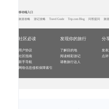
榆林旅游攻略
德宏旅游攻略
罗德里格斯旅游攻略
什邡旅游攻略
泰和旅游攻略
牛背山旅游攻略
凡尔赛旅游攻略
白沙旅游攻略
京都旅游攻略
奥斯汀旅游攻略
太鲁阁旅游攻略
江油旅游攻略
移动端入口:
科尔多瓦旅游攻略
京畿道旅游攻略
马尔他旅游攻略
绵阳旅游攻略
鹰潭旅游攻略
汤阴旅游攻略
玉环旅游攻略
开平旅游攻略
Trip.com Blog
Travel Guide
旅游资讯
石灰岩海岸旅游攻略
马达加斯加旅游攻略
浑源旅游攻略
游记攻略
携程美食林
永泰旅游攻略
问
移动端入口
华雷斯旅游攻略
霍斯旅游攻略
阳澄湖旅游攻略
金门旅游攻略
毕节旅游攻略
桂平旅游攻略
犍为旅游攻略
丽水旅游攻略
温哥华旅游攻略
维克旅游攻略
乐至旅游攻略
塞尔维亚
麦德林旅游攻略
旅游攻略
游记攻略
Travel Guide
五大连池旅游攻略
Trip.com Blog
圣路易斯旅游攻略
问答提问
合山旅游攻略
旅
西江千户苗寨旅游攻略
陆良旅游攻略
萨哈林旅游攻略
菲律宾旅游攻
费城旅游攻略
圣基茨和尼维斯旅游攻略
bangkok旅游攻略
圣多美旅游攻
龙脊梯田旅游攻略
哈巴河旅游攻略
加利福尼亚州旅游攻略
马六甲旅游攻
福冈旅游攻略
马里博尔旅游攻略
铜仁旅游攻略
尤金旅游攻略
魁北克市旅游攻略
阿根廷旅游攻略
蒙彼利埃旅游攻略
鸡西旅游攻略
迈阿密旅游攻略
梧州旅游攻略
雁荡山旅游攻略
西山旅游攻略
株洲旅游攻略
死亡谷国家公园旅游攻略
卡塞雷斯旅游攻略
昌都旅游攻略
关林旅游攻略
马耳他旅游攻略
波茨坦旅游攻略
阿勒泰旅游攻
恒春旅游攻略
揭阳旅游攻略
哈特福德旅游攻略
盐城旅游攻略
社区必读
发现你的旅行
分
阳朔旅游攻略
米脂旅游攻略
南平旅游攻略
织金旅游攻略
上虞旅游攻略
朝阳旅游攻略
laksa旅游攻略
加尔各答
哈巴河旅游攻略
缅甸旅游攻略
陆良旅游攻略
萨哈林旅游攻
米科诺斯岛旅游攻略
阿尔比旅游攻略
florence旅游攻略
贝希特斯加
新喀里多尼亚旅游攻略
卡塞雷斯旅游攻略
石泉旅游攻略
黎川旅游攻略
尼甘布旅游攻略
用户协议
巴塞尔旅游攻略
了解目的地
阿勒泰旅游攻略
武义旅游攻略
发表
文莱旅游攻略
满月岛旅游攻略
平顺旅游攻略
黑河旅游攻略
淄博旅游攻略
周庄古镇旅游攻略
石勒苏益格旅游攻略
三门峡旅游攻
社区指南
阅读精彩游记
点评
惠东旅游攻略
印度尼西亚旅游攻略
墨尔本旅游攻略
庐山旅游攻略
基督城旅游攻略
西西里旅游攻略
智利旅游攻略
沙美岛旅游攻
青田旅游攻略
固原旅游攻略
亚庇旅游攻略
景宁旅游攻略
新手导航
请教旅行达人
西塘古镇旅游攻略
营口旅游攻略
基诺旅游攻略
金昌旅游攻略
牡丹江旅游攻略
济南旅游攻略
南极旅游攻略
申根旅游攻略
安特卫普旅游攻略
门多萨旅游攻略
兴隆旅游攻略
卡莫纳旅游攻
网络信息侵权保障索引
尼维斯旅游攻略
博乐旅游攻略
开平旅游攻略
赫尔辛基
璧山旅游攻略
南屏旅游攻略
邯郸旅游攻略
香港旅游攻略
珊瑚岛旅游攻略
杜塞尔多夫旅游攻略
长春旅游攻略
葡萄牙旅游攻
基辅旅游攻略
龙岩旅游攻略
图瓦旅游攻略
卑尔根旅游攻
淮安旅游攻略
加纳旅游攻略
金昌旅游攻略
开曼群岛
甘南旅游攻略
金华旅游攻略
衡山旅游攻略
新奥尔良
闽侯旅游攻略
神奈川县旅游攻略
米苏拉旅游攻略
神农架旅游攻
海林旅游攻略
山东旅游攻略
浦城旅游攻略
邦咯岛旅游攻
蒙彼利埃旅游攻略
巴西利亚旅游攻略
普洱旅游攻略
九江旅游攻略
乡城旅游攻略
赣州旅游攻略
德钦旅游攻略
番禺旅游攻略
嘉善旅游攻略
青川旅游攻略
夏河旅游攻略
普卡旅游攻略
里约旅游攻略
台山旅游攻略
亚马孙河旅游攻略
当阳旅游攻略
安达曼-尼科巴群岛旅游攻略
乐山旅游攻略
河内旅游攻略
阳高旅游攻略
凉山旅游攻略
卢戈旅游攻略
布隆迪旅游攻略
乌尤尼旅游攻
马尔康旅游攻略
高雄旅游攻略
景洪旅游攻略
扶风旅游攻略
开封旅游攻略
华沙旅游攻略
勒芒旅游攻略
安道尔共和
石头城旅游攻略
赤峰旅游攻略
渥太华旅游攻略
巴拿马旅游攻
四川旅游攻略
望都旅游攻略
威尔士旅游攻略
文莱旅游攻略
利川旅游攻略
密苏里州旅游攻略
南岛旅游攻略
利雅得旅游攻
五泄旅游攻略
少女峰旅游攻略
伊利诺伊州旅游攻略
太阳谷旅游攻