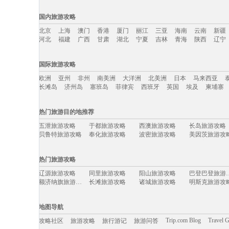
国内旅游攻略
北京
上海
澳门
香港
厦门
丽江
三亚
海南
云南
新疆
河北
福建
广西
甘肃
湖北
宁夏
吉林
青海
陕西
辽宁
国内旅游攻略移动入口：
国际旅游攻略
北京
上海
澳门
香港
厦门
丽江
三亚
海南
云南
新疆
欧洲
亚州
非州
南美洲
大洋洲
北美洲
日本
马来西亚
河北
福建
广西
甘肃
湖北
宁夏
吉林
青海
陕西
辽宁
长滩岛
济州岛
塞班岛
菲律宾
西班牙
英国
埃及
柬埔寨
国际旅游攻略移动入口：
热门旅游目的地推荐
欧洲
亚州
非州
南美洲
大洋洲
北美洲
日本
马来西亚
五泄旅游攻略
于都旅游攻略
西澳旅游攻略
长岛旅游攻略
长滩岛
济州岛
塞班岛
菲律宾
西班牙
英国
埃及
柬埔寨
贝鲁特旅游攻略
奉化旅游攻略
波密旅游攻略
美因茨旅游攻
抚松旅游攻略
红河旅游攻略
芙花芬岛旅游攻略
阿拉善左
番禺旅游攻略
当阳旅游攻略
道真旅游攻略
托斯卡纳
热门旅游攻略
西山旅游攻略
太鲁阁旅游攻略
比什凯克旅游攻略
阿联酋旅游攻
东营旅游攻略
银川旅游攻略
塔河旅游攻略
大洋洲旅游攻
辽源旅游攻略
同里旅游攻略
阳山旅游攻略
巴登巴登
格尔木旅游攻略
吴桥旅游攻略
帕索旅游攻略
平遥旅游攻略
额济纳旗旅游攻略
长滩旅游攻略
诸城旅游攻略
明斯克旅游攻
西雅图旅游攻略
scotland旅游攻略
巴登巴登旅游攻略
西哈努克
郑州旅游攻略
希洪旅游攻略
上林旅游攻略
乌兰浩特
岐山旅游攻略
罗德里格斯旅游攻略
诸葛八卦村旅游攻略
五渔村旅游攻
洱源旅游攻略
亚特兰大旅游攻略
桑给巴尔岛旅游攻略
中卫旅游攻略
奥斯陆旅游攻略
汤山旅游攻略
延安旅游攻略
辽宁旅游攻略
地图导航
阿拉尔旅游攻略
波士顿旅游攻略
瓜州旅游攻略
温哥华旅游攻
彰化旅游攻略
浑源旅游攻略
阿拉善盟旅游攻略
长海旅游攻略
桐乡旅游攻略
马特旅游攻略
嘉峪关旅游攻略
魏玛旅游攻略
Trip.com Blog
Travel 
攻略社区
旅游攻略
旅行游记
旅游问答
科西嘉旅游攻略
佳县旅游攻略
长治旅游攻略
纽伦堡旅游攻
芬奇旅游攻略
怀来旅游攻略
阿拉木图旅游攻略
伊春旅游攻略