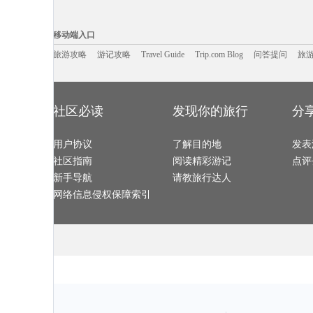
鞑靼斯坦共和国旅游攻略
卡帕莱旅游攻略
桂林旅游攻略
圣安东尼
布莱顿旅游攻略
塞浦路斯旅游攻略
阿维尼翁旅游攻略
杜塞尔多
天目山旅游攻略
温州旅游攻略
北川旅游攻略
特立尼达
移动端入口:
约翰内斯堡旅游攻略
湄南河旅游攻略
斯德哥尔摩旅游攻略
吉尔吉斯
鲅鱼圈旅游攻略
七仙岭旅游攻略
襄垣旅游攻略
江都旅游攻略
Trip.com Blog
Travel Guide
花都旅游攻略
旅游资讯
海盐旅游攻略
灵川旅游攻略
游记攻略
携程美食林
内江旅游攻略
问
移动端入口
卡梅尔旅游攻略
多哈旅游攻略
新西兰旅游攻略
云浮旅游攻略
阿坝旅游攻略
赤峰旅游攻略
莱斯特旅游攻略
武威旅游攻略
当涂旅游攻略
白玉县旅游攻略
河间旅游攻略
墨竹工卡
波兰旅游攻略
旅游攻略
游记攻略
清迈旅游攻略
Travel Guide
彭山旅游攻略
Trip.com Blog
问答提问
旅
呼伦贝尔
特罗姆瑟旅游攻略
阿里旅游攻略
兴隆旅游攻略
金瓜石旅游攻
牛津旅游攻略
霍斯旅游攻略
大理市旅游攻略
格林纳达
列支敦士登旅游攻略
云台山旅游攻略
尼尔森旅游攻略
上虞旅游攻略
长春旅游攻略
贝加尔湖旅游攻略
和田旅游攻略
甪直旅游攻略
西宁旅游攻略
烟台旅游攻略
希腊旅游攻略
会安旅游攻略
石勒苏益格旅游攻略
卡塔旅游攻略
清涧旅游攻略
漠河旅游攻略
皇后镇旅游攻略
韶山旅游攻略
博鳌旅游攻略
勒芒旅游攻略
盐池旅游攻略
南宁旅游攻略
纽约州旅游攻略
波茨坦旅游攻
伊斯特本旅游攻略
北海道旅游攻略
五指山旅游攻略
东帝汶旅游攻
社区必读
发现你的旅行
分
七仙岭旅游攻略
火山口湖旅游攻略
永顺旅游攻略
嵩明旅游攻略
随州旅游攻略
温泉旅游攻略
海盐旅游攻略
铜川旅游攻略
俄亥俄州旅游攻略
留尼汪旅游攻略
安阳旅游攻略
布宜诺斯艾
托莱多旅游攻略
汶川旅游攻略
通道旅游攻略
大丰旅游攻略
土库曼斯坦旅游攻略
斯摩棱斯克旅游攻略
沙溪古镇旅游攻略
克鲁姆洛
台中旅游攻略
用户协议
圣地亚哥旅游攻略
了解目的地
青海旅游攻略
迪拜旅游攻略
发表
泾县旅游攻略
中山旅游攻略
laksa旅游攻略
那曲旅游攻略
蓬莱旅游攻略
涠洲岛旅游攻略
阿布扎比旅游攻略
奎屯旅游攻略
社区指南
阅读精彩游记
点评
临夏旅游攻略
秘鲁旅游攻略
乌兰布统草原旅游攻略
四平旅游攻略
科右中旗旅游攻略
丽江旅游攻略
海门旅游攻略
宝鸡旅游攻略
滦平旅游攻略
田纳西州旅游攻略
檀香山旅游攻略
大邑旅游攻略
新手导航
请教旅行达人
合肥旅游攻略
桐城旅游攻略
格拉茨旅游攻略
莱昂旅游攻略
纽黑文旅游攻略
丹东旅游攻略
法兰克福旅游攻略
水原旅游攻略
万荣旅游攻略
东乡旅游攻略
磐安旅游攻略
少林寺旅游攻
网络信息侵权保障索引
台南旅游攻略
南极旅游攻略
马斯喀特旅游攻略
圣基茨和尼
长兴旅游攻略
宁波旅游攻略
非洲旅游攻略
布鲁姆旅游攻
那曲地区旅游攻略
惠东旅游攻略
台州旅游攻略
桃源旅游攻略
平定旅游攻略
资阳旅游攻略
安特卫普旅游攻略
阿格拉旅游攻
凉山旅游攻略
南平旅游攻略
庄河旅游攻略
加勒旅游攻略
宜兴旅游攻略
亳州旅游攻略
亚特兰大旅游攻略
新泽西州
海拉尔旅游攻略
榆林旅游攻略
漾濞旅游攻略
北领地旅游攻
北海旅游攻略
吕梁旅游攻略
新山旅游攻略
弥勒旅游攻略
宁波旅游攻略
西昌旅游攻略
孟加拉国旅游攻略
登别旅游攻略
九江旅游攻略
商丘旅游攻略
马尼拉旅游攻略
密云旅游攻略
东兴旅游攻略
坎昆旅游攻略
苏黎世湖旅游攻略
巫山旅游攻略
武汉旅游攻略
宜州旅游攻略
西西里旅游攻略
增城旅游攻略
安纳西旅游攻略
信阳旅游攻略
多维尔旅游攻略
基辅旅游攻略
闸坡旅游攻略
可可托海旅游攻略
广州旅游攻略
苏黎世湖
多哈旅游攻略
同江旅游攻略
迪庆旅游攻略
菲尔德旅游攻
札幌旅游攻略
俄亥俄州旅游攻略
欧洲旅游攻略
朱家尖旅游攻
尼亚加拉瀑布旅游攻略
我孙子市旅游攻略
吐鲁番旅游攻略
苏拉威西
黄金海岸旅游攻略
卡姆拉旅游攻略
摩洛哥旅游攻略
荷兰村旅游攻
沃尔姆斯旅游攻略
丹巴旅游攻略
华欣旅游攻略
魁北克市
福海旅游攻略
瑞典旅游攻略
波德申旅游攻略
莽山旅游攻略