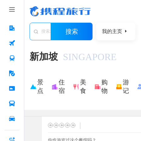
搜索
我的主页
搜索城市/景点/游记/问答/住宿
新加坡
SINGAPORE
景
住
美
购
游
点
宿
食
物
记
|
你也游览过这个餐馆吗？