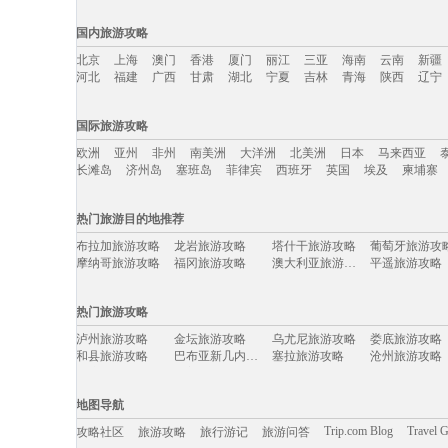
国内旅游攻略
北京
上海
澳门
香港
厦门
丽江
三亚
海南
云南
新疆
河北
福建
广西
甘肃
湖北
宁夏
吉林
青海
陕西
辽宁
国内旅游攻略移动入口：
国际旅游攻略
北京
上海
澳门
香港
厦门
丽江
三亚
海南
云南
新疆
欧洲
亚州
非州
南美洲
大洋洲
北美洲
日本
马来西亚
河北
福建
广西
甘肃
湖北
宁夏
吉林
青海
陕西
辽宁
长滩岛
济州岛
塞班岛
菲律宾
西班牙
英国
埃及
柬埔寨
国际旅游攻略移动入口：
热门旅游目的地推荐
欧洲
亚州
非州
南美洲
大洋洲
北美洲
日本
马来西亚
布拉加旅游攻略
龙岩旅游攻略
塔什干旅游攻略
葡萄牙旅游攻
长滩岛
济州岛
塞班岛
菲律宾
西班牙
英国
埃及
柬埔寨
摩纳哥旅游攻略
福冈旅游攻略
澳大利亚旅游攻略
平遥旅游攻略
首尔旅游攻略
三原旅游攻略
马其顿旅游攻略
昭通旅游攻略
富春江旅游攻略
拉萨旅游攻略
兴城旅游攻略
古北水镇
热门旅游攻略
尖峰岭旅游攻略
关林旅游攻略
福安旅游攻略
云南旅游攻略
嘉善旅游攻略
安道尔共和国旅游攻略
合阳旅游攻略
大邑旅游攻略
泸州旅游攻略
金坛旅游攻略
乌尤尼旅游攻略
娄底旅游攻略
保山旅游攻略
那曲地区旅游攻略
四国旅游攻略
四川旅游攻略
和县旅游攻略
巴布亚新几内亚旅游攻略
塞拉旅游攻略
沧州旅游攻略
广南旅游攻略
楠溪江旅游攻略
冰岛旅游攻略
迪拜旅游攻略
周庄旅游攻略
南美洲旅游攻略
阿德莱德旅游攻略
阿拉贡旅游攻
徐州旅游攻略
郎木寺旅游攻略
紫云旅游攻略
波特兰旅游攻
绵阳旅游攻略
佛罗伦萨旅游攻略
海丰旅游攻略
越南旅游攻略
太子港旅游攻略
狮泉河旅游攻略
乐昌旅游攻略
博鳌旅游攻略
地图导航
洞爷湖旅游攻略
希洪旅游攻略
爱德华王子岛旅游攻略
乌海旅游攻略
佳县旅游攻略
阳春旅游攻略
马尔他旅游攻略
三江旅游攻略
丰宁旅游攻略
电白旅游攻略
五常旅游攻略
龙门石窟
Trip.com Blog
Travel 
攻略社区
旅游攻略
旅行游记
旅游问答
圣何塞旅游攻略
塘栖旅游攻略
黔东南旅游攻略
马拉桑旅游攻
阆中旅游攻略
大石桥旅游攻略
贝洛奥里藏特旅游攻略
北岛旅游攻略