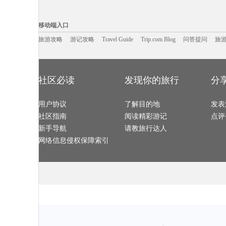
大城旅游攻略
亚马孙河旅游攻略
东方旅游攻略
德国旅游攻略
利兹旅游攻略
内乡旅游攻略
屏东旅游攻略
加纳旅游攻略
昌黎旅游攻略
安特卫普旅游攻略
尼维斯旅游攻略
厄恩湖旅游攻
移动端入口:
马耳他旅游攻略
科罗拉多州旅游攻略
巍山旅游攻略
理塘旅游攻略
东乌旗旅游攻略
卡塞雷斯旅游攻略
三门峡旅游攻略
理塘旅游攻略
Trip.com Blog
Travel Guide
赞比亚旅游攻略
旅游资讯
奈梅亨旅游攻略
漠河旅游攻略
游记攻略
携程美食林
丹麦旅游攻略
问
移动端入口
犍为旅游攻略
峨边旅游攻略
格拉纳达旅游攻略
合肥旅游攻略
比勒陀利亚旅游攻略
通河旅游攻略
少女峰旅游攻略
新奥尔良
匈牙利旅游攻略
萨拉戈萨旅游攻略
大连旅游攻略
灵岩寺旅游攻
延边旅游攻略
旅游攻略
游记攻略
Travel Guide
特罗姆瑟旅游攻略
Trip.com Blog
华盛顿州旅游攻略
问答提问
旅
德累斯顿
佛山旅游攻略
普者黑旅游攻略
崇明旅游攻略
堪培拉旅游攻
普洱旅游攻略
鹿港旅游攻略
龙达旅游攻略
纽黑文旅游攻
缙云旅游攻略
青川旅游攻略
大峡谷国家公园旅游攻略
贝洛奥里藏
岐山旅游攻略
福海旅游攻略
阿勒泰旅游攻略
马其顿旅游攻
雅江旅游攻略
科右中旗旅游攻略
北马里亚纳群岛旅游攻略
安徽旅游攻略
爱丁堡旅游攻略
许昌旅游攻略
本溪旅游攻略
龙川旅游攻略
波多黎各旅游攻略
平定旅游攻略
留尼汪旅游攻略
合江旅游攻略
连州旅游攻略
瑙鲁旅游攻略
悉尼旅游攻略
洛伊克巴
安提瓜和巴布达旅游攻略
龙脊梯田旅游攻略
玫瑰海岸旅游攻略
阳澄湖旅游攻
社区必读
发现你的旅行
分
瓜州旅游攻略
海螺沟旅游攻略
温岭旅游攻略
雅江旅游攻略
宿迁旅游攻略
千岛湖旅游攻略
桃花岛旅游攻略
贝尔法斯
新余旅游攻略
london旅游攻略
东兴旅游攻略
澄江旅游攻略
五常旅游攻略
张家界旅游攻略
文山旅游攻略
汝城旅游攻略
laksa旅游攻略
眉山旅游攻略
淮北旅游攻略
漾濞旅游攻略
用户协议
angelina旅游攻略
巍山旅游攻略
了解目的地
布莱斯旅游攻略
抚远旅游攻略
发表
番禺旅游攻略
大连旅游攻略
不来梅哈芬旅游攻略
青州旅游攻略
盐城旅游攻略
爱琴海旅游攻略
布莱顿旅游攻略
檀香山旅游攻
社区指南
阅读精彩游记
点评
西塘旅游攻略
漳州旅游攻略
鄯善旅游攻略
大堡礁旅游攻
伊朗旅游攻略
龙门旅游攻略
连江旅游攻略
碧罗雪山
饶河旅游攻略
特里尔旅游攻略
纳米比亚旅游攻略
蒲县旅游攻略
新手导航
请教旅行达人
呼和浩特旅游攻略
丹佛旅游攻略
南京旅游攻略
嵊泗旅游攻略
东京旅游攻略
普吉岛旅游攻略
太阳城旅游攻略
渭南旅游攻略
下川岛旅游攻略
湘潭旅游攻略
安塔利亚旅游攻略
西雅图旅游攻
网络信息侵权保障索引
花莲旅游攻略
廊坊旅游攻略
那曲地区旅游攻略
尖峰岭旅游攻
台山旅游攻略
midway旅游攻略
邢台旅游攻略
大阪旅游攻略
列支敦士登旅游攻略
鹿特丹旅游攻略
名古屋旅游攻略
塞舌尔旅游攻
垦利旅游攻略
阳江旅游攻略
龙海旅游攻略
玛沁旅游攻略
江门旅游攻略
佛罗里达旅游攻略
多伦旅游攻略
龙潭大峡
鲅鱼圈旅游攻略
东营旅游攻略
桐城旅游攻略
黑风洞旅游攻
圣淘沙旅游攻略
铜鼓旅游攻略
卡萨旅游攻略
西西里旅游攻
普兰旅游攻略
斯德哥尔摩旅游攻略
婆罗浮屠旅游攻略
高野山旅游攻
奥斯陆旅游攻略
苏黎世旅游攻略
耶路撒冷旅游攻略
平顺旅游攻略
林州旅游攻略
钟祥旅游攻略
鲍里索夫旅游攻略
列城旅游攻略
从化旅游攻略
密尔沃基旅游攻略
朝阳旅游攻略
望都旅游攻略
南戴河旅游攻略
密尔沃基旅游攻略
巴彦淖尔旅游攻略
广汉旅游攻略
吉林市旅游攻略
武陵源旅游攻略
塞浦路斯旅游攻略
坦帕旅游攻略
咸宁旅游攻略
摩洛哥旅游攻略
萨尔茨堡旅游攻略
松阳旅游攻略
崇州旅游攻略
伊瓜苏瀑布旅游攻略
阳春旅游攻略
镇安旅游攻略
广西旅游攻略
束河旅游攻略
纽约州旅游攻略
绵阳旅游攻略
当雄旅游攻略
横滨旅游攻略
开曼群岛旅游攻略
美奈旅游攻略
保亭旅游攻略
乌兰浩特旅游攻略
洛林旅游攻略
达累斯萨拉
马德里旅游攻略
兴隆旅游攻略
淮安旅游攻略
婆罗洲旅游攻
芷江旅游攻略
漯河旅游攻略
赞比亚旅游攻略
宁海旅游攻略