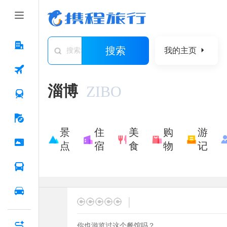
搜索
我的主页
搜索城市/景点/游记/问答/住宿
淄博
ZIBO
景
住
美
购
游
点
宿
食
物
记
|
你也游览过这个餐馆吗？