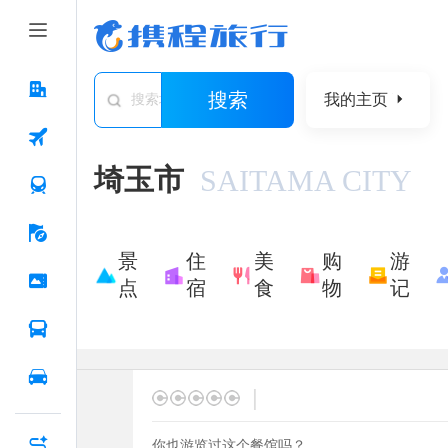
搜索
我的主页
搜索城市/景点/游记/问答/住宿
埼玉市
SAITAMA CITY
景
住
美
购
游
点
宿
食
物
记
|
你也游览过这个餐馆吗？