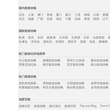
国内旅游攻略
北京
上海
澳门
香港
厦门
丽江
三亚
海南
云南
新疆
河北
福建
广西
甘肃
湖北
宁夏
吉林
青海
陕西
辽宁
国内旅游攻略移动入口：
国际旅游攻略
北京
上海
澳门
香港
厦门
丽江
三亚
海南
云南
新疆
欧洲
亚州
非州
南美洲
大洋洲
北美洲
日本
马来西亚
河北
福建
广西
甘肃
湖北
宁夏
吉林
青海
陕西
辽宁
长滩岛
济州岛
塞班岛
菲律宾
西班牙
英国
埃及
柬埔寨
国际旅游攻略移动入口：
热门旅游目的地推荐
欧洲
亚州
非州
南美洲
大洋洲
北美洲
日本
马来西亚
马公旅游攻略
旅顺旅游攻略
亚特兰大旅游攻略
蒙自旅游攻略
长滩岛
济州岛
塞班岛
菲律宾
西班牙
英国
埃及
柬埔寨
塔曼尼加拉旅游攻略
横滨旅游攻略
宜宾旅游攻略
岐山旅游攻略
桂平旅游攻略
海南旅游攻略
牡丹江旅游攻略
辽源旅游攻略
银川旅游攻略
雁荡山旅游攻略
洛阳旅游攻略
玉环旅游攻略
热门旅游攻略
london旅游攻略
苏拉威西旅游攻略
奥地利旅游攻略
玉树旅游攻略
克孜勒旅游攻略
波多黎各旅游攻略
巴斯旅游攻略
仙居旅游攻略
优胜美地国家公园旅游攻略
贵阳旅游攻略
辽阳旅游攻略
波罗的海
土耳其旅游攻略
阿尔高旅游攻略
南通旅游攻略
平壤旅游攻略
布莱顿旅游攻略
利沃夫旅游攻略
格但斯克旅游攻略
金华旅游攻略
密尔沃基旅游攻略
洛克旅游攻略
江山旅游攻略
长治旅游攻略
明尼阿波利斯旅游攻略
大足旅游攻略
阜阳旅游攻略
纳雍旅游攻略
woodbury旅游攻略
九江旅游攻略
维罗纳旅游攻略
欧洲旅游攻略
科西嘉岛旅游攻略
阳山旅游攻略
兰溪旅游攻略
文县旅游攻略
宝鸡旅游攻略
若羌旅游攻略
昌吉旅游攻略
深圳旅游攻略
地图导航
庐江旅游攻略
张家港旅游攻略
泰和旅游攻略
黄南旅游攻略
施瓦茨旅游攻略
新奥尔良旅游攻略
midway旅游攻略
库伦旗旅游攻
永胜旅游攻略
伊达旅游攻略
格陵兰岛旅游攻略
通辽旅游攻略
Trip.com Blog
Travel 
攻略社区
旅游攻略
旅行游记
旅游问答
光泽旅游攻略
沙洋旅游攻略
克伦威尔旅游攻略
塞哥维亚
太阳谷旅游攻略
湄洲岛旅游攻略
箱根旅游攻略
雅典旅游攻略