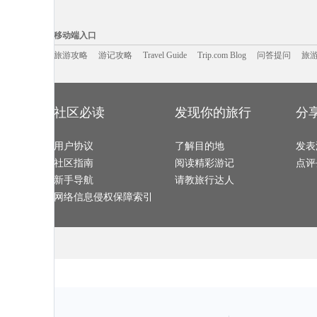
遂宁旅游攻略
涠洲岛旅游攻略
四姑娘山旅游攻略
陵川旅游攻略
松原旅游攻略
立陶宛旅游攻略
橘园旅游攻略
锦州旅游攻略
意大利旅游攻略
攀枝花旅游攻略
伊犁旅游攻略
炉霍旅游攻略
移动端入口:
连江旅游攻略
石勒苏益格旅游攻略
石垣岛旅游攻略
石灰岩海
河北旅游攻略
辽阳旅游攻略
北马里亚纳旅游攻略
北海道旅游攻
Trip.com Blog
Travel Guide
旅游资讯
波西塔诺旅游攻略
巴塞尔旅游攻略
哈勃岛旅游攻略
游记攻略
携程美食林
问
黄龙溪古
移动端入口
天门旅游攻略
龙脊梯田旅游攻略
三亚旅游攻略
辉南旅游攻略
神仙珊瑚岛旅游攻略
东山旅游攻略
宝兴旅游攻略
卑尔根旅游攻
聊城旅游攻略
保加利亚旅游攻略
乌兰浩特旅游攻略
常州旅游攻略
利马旅游攻略
旅游攻略
游记攻略
Travel Guide
蒙彼利埃旅游攻略
雪乡旅游攻略
Trip.com Blog
问答提问
黎川旅游攻略
旅
长白山旅游攻略
亚庇旅游攻略
巴拿马城旅游攻略
乌布旅游攻略
尖峰岭旅游攻略
托斯卡纳旅游攻略
格林纳达旅游攻略
阿布贾旅游攻
铜鼓旅游攻略
仙都旅游攻略
宿州旅游攻略
田纳西州
尼甘布旅游攻略
新港旅游攻略
万宁旅游攻略
深圳旅游攻略
宿雾旅游攻略
绚丽岛旅游攻略
鹿儿岛旅游攻略
陈巴尔虎
仁川旅游攻略
陶斯旅游攻略
大城旅游攻略
淮北旅游攻略
连州旅游攻略
平顶山旅游攻略
潍坊旅游攻略
海门旅游攻略
拉斯维加斯旅游攻略
九乡旅游攻略
利川市旅游攻略
台山旅游攻略
济宁旅游攻略
吉林旅游攻略
商洛旅游攻略
太地町旅游攻
社区必读
发现你的旅行
分
维戈旅游攻略
塔什干旅游攻略
丹东旅游攻略
民丹岛旅游攻
恩施旅游攻略
阿布贾旅游攻略
诸城旅游攻略
乌海旅游攻略
新乡旅游攻略
伊朗旅游攻略
密山旅游攻略
雅安旅游攻略
渭南旅游攻略
克里特岛旅游攻略
德钦旅游攻略
理塘旅游攻略
广汉旅游攻略
里斯本旅游攻略
保定旅游攻略
法兰克福
用户协议
拉瓦尔品第旅游攻略
土库曼旅游攻略
了解目的地
慈溪旅游攻略
永康旅游攻略
发表
桂平旅游攻略
贝鲁特旅游攻略
广元旅游攻略
和县旅游攻略
文成旅游攻略
泸沽湖旅游攻略
仁川旅游攻略
木斯塘旅游攻
社区指南
阅读精彩游记
点评
加那利群岛旅游攻略
安特卫普旅游攻略
亚庇旅游攻略
吕梁旅游攻略
卢龙旅游攻略
登封旅游攻略
斐济旅游攻略
东营旅游攻略
湛江旅游攻略
江原道旅游攻略
石林旅游攻略
延庆旅游攻略
新手导航
请教旅行达人
三门旅游攻略
黄南旅游攻略
鹰潭旅游攻略
巴塞罗那
望都旅游攻略
伊宁旅游攻略
漯河旅游攻略
武隆旅游攻略
资阳旅游攻略
江孜旅游攻略
少林寺旅游攻略
多米尼加
网络信息侵权保障索引
古北水镇旅游攻略
诸葛八卦村旅游攻略
巍山旅游攻略
尼亚美旅游攻
维多利亚公园旅游攻略
米脂旅游攻略
佳木斯旅游攻略
昌黎旅游攻略
威海旅游攻略
珠海旅游攻略
挪威旅游攻略
晋城旅游攻略
芒市旅游攻略
龙虎山旅游攻略
太阳城旅游攻略
函馆旅游攻略
科特迪瓦旅游攻略
上林旅游攻略
郑州旅游攻略
璧山旅游攻略
连城旅游攻略
加尔各答旅游攻略
永胜旅游攻略
柏林旅游攻略
莫斯科旅游攻略
anchorage旅游攻略
海林旅游攻略
塞浦路斯
临汾旅游攻略
东莞旅游攻略
武宣旅游攻略
班加罗尔
勒阿弗尔旅游攻略
仙本那旅游攻略
缙云旅游攻略
塞拉利昂
广安旅游攻略
尼亚美旅游攻略
特里尔旅游攻略
都匀旅游攻略
邢台旅游攻略
埃森旅游攻略
内乡旅游攻略
九寨沟旅游攻
放鸡岛旅游攻略
宜兰旅游攻略
padi旅游攻略
桃园旅游攻略
布宜诺斯艾利斯旅游攻略
连南旅游攻略
新奥尔良旅游攻略
檀香山旅游攻
柳州旅游攻略
西沙群岛旅游攻略
神奈川县旅游攻略
满洲里旅游攻
芷江旅游攻略
乌鲁木齐旅游攻略
槟城旅游攻略
泸定旅游攻略
老挝旅游攻略
门源旅游攻略
卢布旅游攻略
石头城旅游攻
昌吉旅游攻略
南宁旅游攻略
台中旅游攻略
康涅狄格
印第安纳波利斯旅游攻略
淮安旅游攻略
拉托维亚旅游攻略
恒春旅游攻略
九华山旅游攻略
重庆旅游攻略
米科诺斯岛旅游攻略
上岛旅游攻略
山南旅游攻略
馆陶旅游攻略
枣庄旅游攻略
阿维尼翁