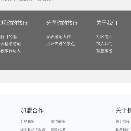
哈尔施塔特旅游攻略
江都旅游攻略
波西塔诺旅游攻略
棉花堡旅游攻略
湘潭旅
阿里山旅游攻略
盘山旅游攻略
金斯顿旅游攻略
墨竹工卡旅游攻略
万隆旅
大阪旅游攻略
卢布旅游攻略
瑙鲁旅游攻略
台湾旅游攻略
堪培拉
奥兰多旅游攻略
巩义旅游攻略
抚松旅游攻略
临安旅游攻略
非洲旅
贝尔格莱德旅游攻略
龙海旅游攻略
余杭旅游攻略
益阳旅游攻略
因斯布鲁克旅游攻略
垦利旅游攻略
绥中旅游攻略
仙居旅游攻略
俄克拉何马州旅游攻略
萨米旅游攻略
金泽旅游攻略
抚仙湖旅游攻略
道孚旅
大邑旅游攻略
纳卡旅游攻略
阿肯色州旅游攻略
埃森旅游攻略
洛斯卡沃斯旅游攻略
兵库县旅游攻略
桐庐旅游攻略
曼德勒旅游攻略
发现你的旅行
分享你的旅行
关于我们
太阳岛旅游攻略
雅典旅游攻略
bangkok旅游攻略
温哥华旅游攻略
mona
马萨基旅游攻略
贺州旅游攻略
卢布尔雅那旅游攻略
澳门旅游攻略
埃勒旅
普宁旅游攻略
图木舒克旅游攻略
济南旅游攻略
龙海旅游攻略
博卡拉
黑风洞旅游攻略
秀山岛旅游攻略
名古屋旅游攻略
罗马旅游攻略
青海旅
波罗的海旅游攻略
拉瓦尔品第旅游攻略
印度尼西亚旅游攻略
东戴河旅游攻略
赵县旅
了解目的地
爱沙尼亚旅游攻略
塞舌尔旅游攻略
发表游记大作
神池旅游攻略
海参崴旅游攻略
社区简介
梅里雪山旅游攻略
若羌旅游攻略
坦帕旅游攻略
石家庄旅游攻略
彭州旅
资兴旅游攻略
布莱克浦旅游攻略
卡萨布兰卡旅游攻略
梅里达旅游攻略
新丰旅
阅读精彩游记
点评去过的景点
加入我们
沈阳旅游攻略
通化旅游攻略
枣庄旅游攻略
下龙湾旅游攻略
闽侯旅
常德旅游攻略
卡莫纳旅游攻略
兴义旅游攻略
广安旅游攻略
永安旅
华欣旅游攻略
上海旅游攻略
大足旅游攻略
古北水镇旅游攻略
石狮旅
请教旅行达人
智慧旅游
hollywood旅游攻略
莫干山旅游攻略
内江旅游攻略
温德米尔旅游攻略
纳卡旅
海林旅游攻略
马山旅游攻略
和林格尔旅游攻略
威斯巴登旅游攻略
放鸡岛
武隆旅游攻略
阿皮亚旅游攻略
兴化旅游攻略
磐安旅游攻略
于都旅
沧州旅游攻略
北川旅游攻略
泰山旅游攻略
里约热内卢旅游攻略
威尼斯
霍斯旅游攻略
尼甘布旅游攻略
波尔多旅游攻略
西沙群岛旅游攻略
小樽旅
五指山旅游攻略
西盟旅游攻略
玉林旅游攻略
稻城旅游攻略
奎屯旅
阳朔旅游攻略
雷克雅未克旅游攻略
亚马孙河旅游攻略
塞维利亚旅游攻略
汉诺威
桑给巴尔岛旅游攻略
遂宁旅游攻略
霍邱旅游攻略
禹州旅游攻略
新西兰
密山旅游攻略
象山旅游攻略
槟城旅游攻略
芭提雅旅游攻略
建德旅游攻略
密山旅游攻略
天目湖旅游攻略
黎平旅游攻略
瑞丽旅
江南旅游攻略
荣成旅游攻略
蓬莱旅游攻略
新绛旅游攻略
丹凤旅
长滩岛旅游攻略
施皮茨旅游攻略
库伦旗旅游攻略
弹丸礁旅游攻略
宜宾旅
涿州旅游攻略
维罗纳旅游攻略
嘉义旅游攻略
东极岛旅游攻略
甪直旅
同里旅游攻略
科伦坡旅游攻略
鹰潭旅游攻略
毕节旅游攻略
上林旅
南阳市旅游攻略
五常旅游攻略
阿斯塔纳旅游攻略
巴拉望旅游攻略
艾尔斯
东岛旅游攻略
洞爷湖旅游攻略
巴中旅游攻略
卡拉旅游攻略
墨脱旅
千岛湖旅游攻略
牙买加旅游攻略
玉树旅游攻略
密云旅游攻略
中岳庙旅游攻略
普洱旅游攻略
赣州旅游攻略
五台山旅游攻略
三亚旅
理县旅游攻略
贝尔法斯特旅游攻略
彼得堡旅游攻略
苏拉威西旅游攻略
房山旅游攻略
大峡谷国家公园旅游攻略
多伦旅游攻略
红海滩旅游攻略
尼维斯
定西旅游攻略
小金旅游攻略
拉罗汤加岛旅游攻略
户县旅游攻略
合江旅游攻略
雅加达旅游攻略
皮亚琴察旅游攻略
五大连池旅游攻略
大叻旅
圣何塞旅游攻略
龙胜旅游攻略
蒙自旅游攻略
福伊旅游攻略
漳州旅
Pinnawela旅游攻略
苏梅岛旅游攻略
承德旅游攻略
法罗群岛旅游攻略
加盟合作
关于
铜仁旅游攻略
固原旅游攻略
崇礼旅游攻略
芷江旅游攻略
黄山市
以色列旅游攻略
海牙旅游攻略
阆中旅游攻略
武夷山旅游攻略
伯尔尼
巴基斯坦旅游攻略
巴厘岛旅游攻略
卡萨旅游攻略
加勒旅游攻略
长白旅
热那亚旅游攻略
三宝垄旅游攻略
会同旅游攻略
歙县旅游攻略
鼓浪屿旅游攻略
埃森旅游攻略
湛江旅游攻略
ireland旅游攻略
分销联盟
友情链接
关于携程
克孜勒旅游攻略
黄金海岸旅游攻略
会安旅游攻略
阜新旅游攻略
凯恩斯
濮阳旅游攻略
英格兰旅游攻略
碧罗雪山旅游攻略
东兴旅游攻略
连城旅
鹿儿岛县旅游攻略
西哈努克旅游攻略
艾尔斯旅游攻略
武胜旅游攻略
圣淘沙
企业礼品卡采购
保险代理
联系我们