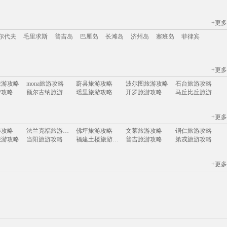
+更多
江苏
安徽
山西
黑龙江
江西
广东
河北
福建
广西
甘肃
湖北
尔代夫
毛里求斯
普吉岛
巴厘岛
长滩岛
济州岛
塞班岛
菲律宾
+更多
尔代夫
毛里求斯
普吉岛
巴厘岛
长滩岛
济州岛
塞班岛
菲律宾
旅游攻略
mona旅游攻略
蔚县旅游攻略
波尔图旅游攻略
石台旅游攻略
游攻略
额尔古纳旅游攻略
瑶里旅游攻略
开罗旅游攻略
马丘比丘旅游攻略
游攻略
江苏旅游攻略
许昌旅游攻略
南平旅游攻略
东京旅游攻略
游攻略
太地町旅游攻略
印度旅游攻略
苏里南旅游攻略
扎兰屯旅游攻略
+更多
旅游攻略
围场旅游攻略
圣多美旅游攻略
格但斯克旅游攻略
顺昌旅游攻略
游攻略
下龙湾旅游攻略
宁海旅游攻略
绚丽岛旅游攻略
比尔旅游攻略
游攻略
法兰克福旅游攻略
佛坪旅游攻略
文莱旅游攻略
铜仁旅游攻略
游攻略
布卡旅游攻略
南海旅游攻略
涞源旅游攻略
横滨旅游攻略
旅游攻略
当阳旅游攻略
福建土楼旅游攻略
普吉旅游攻略
第戎旅游攻略
游攻略
凯尔旅游攻略
乌兰巴托旅游攻略
虎门旅游攻略
徐州旅游攻略
旅游攻略
纳米比亚旅游攻略
鲍里索夫旅游攻略
班夫国家公园旅游攻略
资兴旅游攻略
塔曼尼加拉旅游攻略
摩洛哥旅游攻略
明斯克旅游攻略
马特洪峰旅游攻略
电白旅游攻略
游攻略
格兰德旅游攻略
宜良旅游攻略
雷尼尔旅游攻略
和田旅游攻略
旅游攻略
阿拉善左旗旅游攻略
长滩岛旅游攻略
科西嘉岛旅游攻略
乐昌旅游攻略
+更多
西乌珠穆沁旗旅游攻略
grasse旅游攻略
吴桥旅游攻略
松江旅游攻略
龙目岛旅游攻略
旅游攻略
噶尔旅游攻略
象岛旅游攻略
威尼斯旅游攻略
房山旅游攻略
游攻略
仙台旅游攻略
秀山岛旅游攻略
布鲁姆旅游攻略
三山岛旅游攻略
游攻略
韶山旅游攻略
卡姆拉旅游攻略
沙洋旅游攻略
和林格尔旅游攻略
焦特普尔旅游攻略
阿坝旅游攻略
广汉旅游攻略
基辅旅游攻略
不来梅哈芬旅游攻略
游攻略
但尼丁旅游攻略
塔城市旅游攻略
多伦多旅游攻略
什邡旅游攻略
普林斯顿旅游攻略
怀特岛旅游攻略
防城港旅游攻略
波拉波拉岛旅游攻略
laksa旅游攻略
游攻略
阿拉尔旅游攻略
格拉斯哥旅游攻略
兰州旅游攻略
南非旅游攻略
游攻略
佐贺旅游攻略
岐山旅游攻略
曼彻斯特旅游攻略
色达县旅游攻略
游攻略
萨拉斯旅游攻略
宝兴旅游攻略
土库曼旅游攻略
汉密尔顿旅游攻略
游攻略
埃德蒙顿旅游攻略
诺姆旅游攻略
黑岛旅游攻略
安纳西旅游攻略
游攻略
三原旅游攻略
宿雾旅游攻略
库布齐沙漠旅游攻略
黄石旅游攻略
游攻略
漠河旅游攻略
南昌旅游攻略
伊斯兰堡旅游攻略
萍乡旅游攻略
游攻略
额济纳旗旅游攻略
德州旅游攻略
德黑兰旅游攻略
松原旅游攻略
旅游攻略
浙江旅游攻略
衢州旅游攻略
龙游旅游攻略
摩尔曼斯克旅游攻略