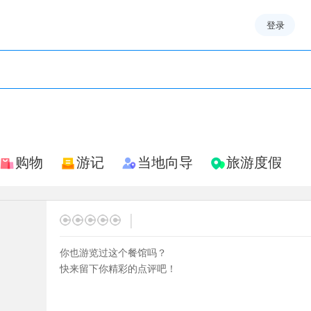
登录
购物
游记
当地向导
旅游度假
|
你也游览过这个餐馆吗？
快来留下你精彩的点评吧！