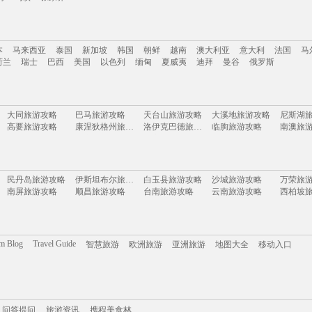
南
云南
新疆
西藏
四川
台湾
山东
河南
湖南
贵州
内蒙古
浙江
本
马来西亚
泰国
新加坡
韩国
朝鲜
越南
澳大利亚
意大利
法国
马
岛
乌镇
张家界
荷兰
瑞士
巴西
美国
以色列
缅甸
夏威夷
迪拜
曼谷
俄罗斯
本
马来西亚
泰国
新加坡
韩国
朝鲜
越南
澳大利亚
意大利
法国
马
大同旅游攻略
巴马旅游攻略
天台山旅游攻略
大溪地旅游攻略
尼斯湖
荷兰
瑞士
巴西
美国
以色列
缅甸
夏威夷
迪拜
曼谷
俄罗斯
高要旅游攻略
康涅狄格州旅游攻略
洛伊克巴德旅游攻略
临朐旅游攻略
南澳旅
列支敦士登旅游攻略
肇庆旅游攻略
东帝汶旅游攻略
雷尼尔旅游攻略
合阳旅
布达佩斯旅游攻略
土库曼斯坦旅游攻略
南戴河旅游攻略
揭阳旅游攻略
鞍山旅
米卢斯旅游攻略
乌兰旅游攻略
格鲁吉亚旅游攻略
尤金旅游攻略
景德镇
薄荷岛旅游攻略
拉达克旅游攻略
吉马良斯旅游攻略
普卡旅游攻略
马赛旅
民丹岛旅游攻略
伊斯坦布尔旅游攻略
白玉县旅游攻略
沙城旅游攻略
万荣旅
神农架旅游攻略
斯塔德旅游攻略
乐亭旅游攻略
诸暨旅游攻略
咸宁旅
南屏旅游攻略
顺昌旅游攻略
台南旅游攻略
云南旅游攻略
西柏坡
tapas旅游攻略
靖西旅游攻略
山西旅游攻略
san jose旅游攻略
仙游旅
奥克兰旅游攻略
梅斯旅游攻略
我孙子市旅游攻略
滨海旅游攻略
板门店
加那利群岛旅游攻略
峨边旅游攻略
禹州旅游攻略
福冈旅游攻略
科西嘉岛旅游攻略
贵阳旅游攻略
圣米歇尔山旅游攻略
陵水旅游攻略
四川旅
聂拉木旅游攻略
沽源旅游攻略
克里米亚半岛旅游攻略
罗德里格斯旅游攻略
卢布林
天柱山旅游攻略
阿尔高旅游攻略
香格里拉旅游攻略
乌兰浩特旅游攻略
新墨西哥州旅游攻略
沙姆沙伊赫旅游攻略
江孜旅游攻略
上海迪士尼度假区旅游攻略
桃花岛
菲尼克斯旅游攻略
蓬莱旅游攻略
云和旅游攻略
巴斯旅游攻略
临猗旅
om Blog
Travel Guide
智慧旅游
欧洲旅游
亚洲旅游
地图大全
移动入口
陵水旅游攻略
广东旅游攻略
靖安旅游攻略
锡吉里耶旅游攻略
德清旅
汶川旅游攻略
康威旅游攻略
许昌旅游攻略
路易斯维尔旅游攻略
万州旅游攻略
泉州旅游攻略
绥化旅游攻略
剑桥旅游攻略
佛冈旅
道真旅游攻略
益阳旅游攻略
橙县旅游攻略
九华山旅游攻略
伊比利亚旅游攻略
阿尔卑斯山旅游攻略
琼海旅游攻略
鸡西旅游攻略
太原旅
安娜堡旅游攻略
勒芒旅游攻略
阳泉旅游攻略
巴马旅游攻略
大庆旅
马尔康旅游攻略
斯摩棱斯克旅游攻略
塞内加尔旅游攻略
盈江旅游攻略
汤加旅
携程美食林
登封旅游攻略
问答提问
旅游攻略
辛辛那提旅游攻略
蒙特雷旅游攻略
蒲县旅游攻略
辽宁旅
汝城旅游攻略
圣多美和普林西比旅游攻略
神奈川县旅游攻略
阿拉贡旅游攻略
石狮旅
辽源旅游攻略
威海旅游攻略
拉姆岛旅游攻略
文庙旅游攻略
商洛旅
赤峰旅游攻略
武胜旅游攻略
敦煌旅游攻略
余姚旅游攻略
龙游旅
问答提问
涠洲岛旅游攻略
旅游资讯
绵阳旅游攻略
携程美食林
揭阳旅游攻略
布里斯托旅游攻略
兵库县