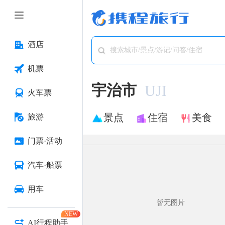
酒店
搜索城市/景点/游记/问答/住宿
机票
宇治市
UJI
火车票
景点
住宿
美食
旅游
门票·活动
汽车·船票
用车
暂无图片
NEW
AI行程助手