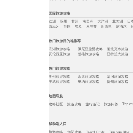
国内旅游攻略移动入口：
国际旅游攻略
北京
上海
澳门
香港
厦门
丽江
三亚
海
欧洲
亚州
非州
南美洲
大洋洲
北美洲
日
宁夏
吉林
青海
陕西
辽宁
黄山
杭州
青
西班牙
英国
埃及
柬埔寨
新西兰
尼泊尔
国际旅游攻略移动入口：
热门旅游目的地推荐
欧洲
亚州
非州
南美洲
大洋洲
北美洲
日
澎湖旅游攻略
佩尼亚旅游攻略
魁北克市旅游攻略
西班牙
英国
埃及
柬埔寨
新西兰
尼泊尔
瓦伦西亚旅游攻略
楚雄旅游攻略
亚特兰大旅游攻略
卡普里旅游攻略
八里沟旅游攻略
阿兰达旅游攻略
泸水旅游攻略
宫古岛旅游攻略
非洲旅游攻略
热门旅游攻略
美国旅游攻略
宜兴旅游攻略
白洋淀旅游攻略
巴布亚新几内亚旅游攻略
桃源旅游攻略
科罗拉多旅游攻略
湖州旅游攻略
永康旅游攻略
清涧旅游攻略
阿尔克马尔旅游攻略
义乌旅游攻略
绵阳旅游攻略
宁武旅游攻略
里约旅游攻略
忻州旅游攻略
阿拉善右旗旅游攻略
棕榈岛旅游攻略
戛纳旅游攻略
开化旅游攻略
龙岩旅游攻略
蓝毗尼旅游攻略
乐至旅游攻略
布尔津旅游攻略
茨城县旅游攻略
萨拉戈萨旅游攻略
神仙珊瑚岛旅游攻略
长汀县旅游攻略
加尔各答旅游攻略
里尔旅游攻略
俄亥俄旅游攻略
地图导航
哈根旅游攻略
随州旅游攻略
武隆旅游攻略
莱斯特旅游攻略
三水旅游攻略
库车旅游攻略
天门旅游攻略
verona旅游攻略
阿布贾旅游攻略
Trip.c
攻略社区
旅游攻略
旅行游记
旅游问答
africa旅游攻略
克罗地亚旅游攻略
土耳其旅游攻略
云台山旅游攻略
大邱旅游攻略
石嘴山旅游攻略
安顺旅游攻略
怀来旅游攻略
光雾山旅游攻略
africa旅游攻略
索尔兹伯里旅游攻略
黑山旅游攻略
沙溪古镇旅游攻略
廊坊旅游攻略
阿尔比旅游攻略
移动端入口:
突尼斯市旅游攻略
彼得堡旅游攻略
开罗旅游攻略
天目湖旅游攻略
阆中旅游攻略
韩城旅游攻略
Trip.com Blog
Travel Guide
东台旅游攻略
旅游资讯
布鲁日旅游攻略
大埔旅游攻略
游记攻略
移动端入口
尼亚加拉瀑布旅游攻略
london旅游攻略
金曼旅游攻略
乌海旅游攻略
杨州旅游攻略
蒙特利尔旅游攻略
丹麦旅游攻略
丰宁旅游攻略
铜鼓旅游攻略
湟源旅游攻略
旅游攻略
游记攻略
沂水旅游攻略
Travel Guide
韩国旅游攻略
Trip.com Blog