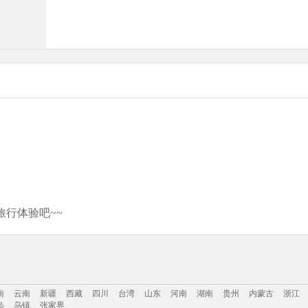
行体验吧~~
南
云南
新疆
西藏
四川
台湾
山东
河南
湖南
贵州
内蒙古
浙江
岛
乌镇
张家界