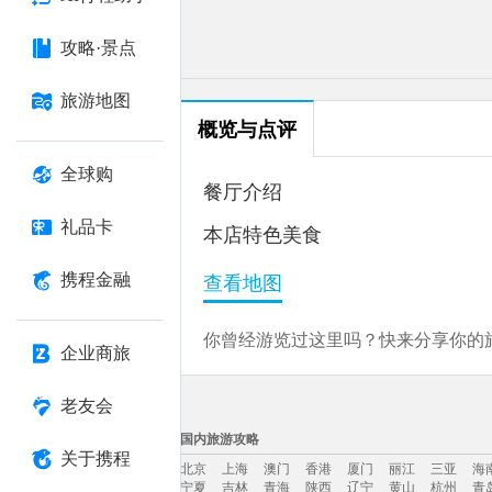
攻略·景点
旅游地图
概览与点评
全球购
餐厅介绍
礼品卡
本店特色美食
携程金融
查看地图
你曾经游览过这里吗？快来分享你的旅
企业商旅
老友会
国内旅游攻略
关于携程
北京
上海
澳门
香港
厦门
丽江
三亚
海
宁夏
吉林
青海
陕西
辽宁
黄山
杭州
青