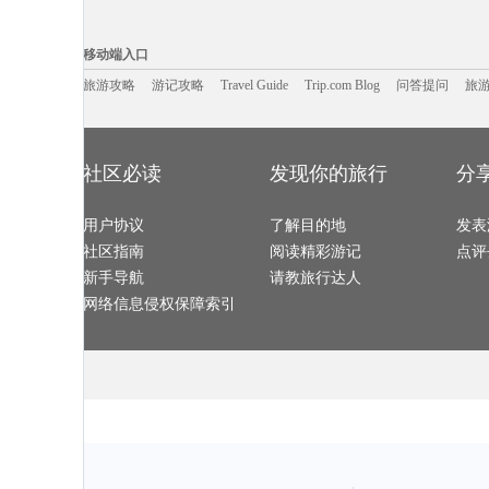
海南藏族自治州旅游攻略
意大利旅游攻略
鹤岗旅游攻略
白滨旅游攻略
陇南旅游攻略
平壤旅游攻略
花都旅游攻略
爱沙尼亚
宝石岛旅游攻略
比斯特旅游攻略
广元旅游攻略
普吉旅游攻略
移动端入口:
右玉旅游攻略
江陵旅游攻略
卡塞雷斯旅游攻略
秦皇岛旅游攻
维也纳旅游攻略
三门旅游攻略
涠洲岛旅游攻略
贺州旅游攻略
Trip.com Blog
Travel Guide
广元旅游攻略
旅游资讯
棉兰老岛旅游攻略
柬埔寨旅游攻略
游记攻略
携程美食林
房山旅游攻略
问
移动端入口
横滨旅游攻略
黄姚古镇旅游攻略
德化旅游攻略
尼奥旅游攻略
蒙特雷旅游攻略
瑞典旅游攻略
来宾旅游攻略
san jose旅游攻略
马祖旅游攻略
博卡旅游攻略
舟山旅游攻略
马其顿旅游攻
华盛顿旅游攻略
旅游攻略
游记攻略
朝鲜旅游攻略
Travel Guide
远安旅游攻略
Trip.com Blog
问答提问
东营旅游攻略
旅
比萨旅游攻略
璧山旅游攻略
自贡旅游攻略
格但斯克
汤山旅游攻略
海北旅游攻略
邦咯岛旅游攻略
屏南旅游攻略
厄恩湖旅游攻略
朝鲜旅游攻略
尖峰岭旅游攻略
卡布拉旅游攻
卢戈旅游攻略
宁夏旅游攻略
布加勒斯特旅游攻略
太地町旅游攻
成都旅游攻略
哈库拉旅游攻略
利兹旅游攻略
直布罗陀
淮北旅游攻略
阿巴嘎旗旅游攻略
沙溪古镇旅游攻略
奥兰多旅游攻
土库曼旅游攻略
平潭旅游攻略
漯河旅游攻略
乡城旅游攻略
波兰旅游攻略
九寨沟旅游攻略
孟买旅游攻略
丰宁坝上
滁州旅游攻略
纽约旅游攻略
长白旅游攻略
西哈努克
社区必读
发现你的旅行
分
泸州旅游攻略
拉托维亚旅游攻略
迈阿密旅游攻略
涩谷旅游攻略
理县旅游攻略
松阳旅游攻略
清远旅游攻略
西盟旅游攻略
佐贺旅游攻略
德班旅游攻略
塞哥维亚旅游攻略
亳州旅游攻略
沂南旅游攻略
塞罕坝旅游攻略
加拿大旅游攻略
托斯卡纳
诸暨旅游攻略
关林旅游攻略
辛辛那提旅游攻略
四平旅游攻略
塞拉旅游攻略
用户协议
仙桃旅游攻略
了解目的地
鹿儿岛县旅游攻略
布拉格旅游攻
发表
瑞丽旅游攻略
蒙自旅游攻略
台南旅游攻略
法罗群岛
崀山旅游攻略
湘西旅游攻略
莱昂旅游攻略
黄冈旅游攻略
社区指南
阅读精彩游记
点评
皮皮岛旅游攻略
遵义旅游攻略
死亡谷国家公园旅游攻略
澄江旅游攻略
盐城旅游攻略
河南旅游攻略
宁海旅游攻略
赫章旅游攻略
热那亚旅游攻略
湖南旅游攻略
基诺旅游攻略
的里雅斯
新手导航
请教旅行达人
武胜旅游攻略
紫云旅游攻略
万丹旅游攻略
合川旅游攻略
岐山旅游攻略
布拉加旅游攻略
阿拉尔旅游攻略
德累斯顿
应县旅游攻略
诸葛八卦村旅游攻略
沽源旅游攻略
文县旅游攻略
网络信息侵权保障索引
杜伊斯堡旅游攻略
兴隆旅游攻略
六安旅游攻略
西塘旅游攻略
新西兰旅游攻略
海港城旅游攻略
塞哥维亚旅游攻略
密苏里旅游攻
顺义旅游攻略
普洱旅游攻略
延庆旅游攻略
望都旅游攻略
北海道旅游攻略
塔什干旅游攻略
上川岛旅游攻略
新绛旅游攻略
纽约旅游攻略
谢菲尔德旅游攻略
格兰德旅游攻略
太阳谷旅游攻
哈里斯堡旅游攻略
济宁旅游攻略
苏梅旅游攻略
冰岛旅游攻略
巴拿马城旅游攻略
吉林市旅游攻略
天空岛旅游攻略
鄂木斯克
三江旅游攻略
绩溪旅游攻略
佳木斯旅游攻略
新港旅游攻略
彼得堡旅游攻略
巴巴多斯旅游攻略
克里特岛旅游攻略
林州旅游攻略
南充旅游攻略
清迈旅游攻略
大丰旅游攻略
巩义旅游攻略
田纳西州旅游攻略
五渔村旅游攻略
大理旅游攻略
科隆旅游攻略
剑阁旅游攻略
东乌旗旅游攻略
越南旅游攻略
池州旅游攻略
尼泊尔旅游攻略
横滨旅游攻略
马特洪峰旅游攻略
保加利亚
昌都旅游攻略
加那利群岛旅游攻略
千岛湖旅游攻略
甘南旅游攻略
上川岛旅游攻略
普吉旅游攻略
福海旅游攻略
纳卡旅游攻略
海德公园旅游攻略
南雄旅游攻略
亚庇旅游攻略
二连浩特
金华旅游攻略
阿皮亚旅游攻略
库布齐沙漠旅游攻略
克里米亚
日月潭旅游攻略
绵山旅游攻略
布鲁姆旅游攻略
龙门石窟
塔城市旅游攻略
太鲁阁旅游攻略
荔浦旅游攻略
苏格兰旅游攻
沈阳旅游攻略
石棉旅游攻略
大阪府旅游攻略
维斯旅游攻略