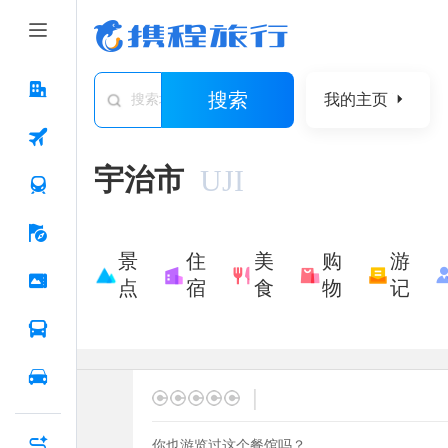
搜索
我的主页
搜索城市/景点/游记/问答/住宿
宇治市
UJI
景
住
美
购
游
点
宿
食
物
记
|
你也游览过这个餐馆吗？