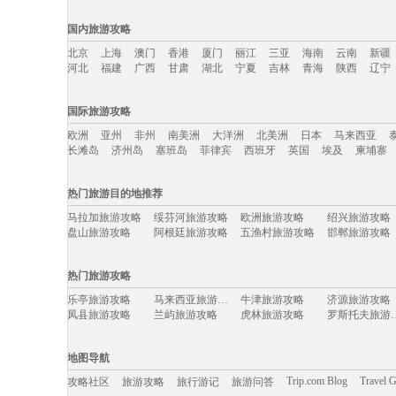
国内旅游攻略
北京
上海
澳门
香港
厦门
丽江
三亚
海南
云南
新疆
河北
福建
广西
甘肃
湖北
宁夏
吉林
青海
陕西
辽宁
国内旅游攻略移动入口：
国际旅游攻略
北京
上海
澳门
香港
厦门
丽江
三亚
海南
云南
新疆
欧洲
亚州
非州
南美洲
大洋洲
北美洲
日本
马来西亚
河北
福建
广西
甘肃
湖北
宁夏
吉林
青海
陕西
辽宁
长滩岛
济州岛
塞班岛
菲律宾
西班牙
英国
埃及
柬埔寨
国际旅游攻略移动入口：
热门旅游目的地推荐
欧洲
亚州
非州
南美洲
大洋洲
北美洲
日本
马来西亚
马拉加旅游攻略
绥芬河旅游攻略
欧洲旅游攻略
绍兴旅游攻略
长滩岛
济州岛
塞班岛
菲律宾
西班牙
英国
埃及
柬埔寨
盘山旅游攻略
阿根廷旅游攻略
五渔村旅游攻略
邯郸旅游攻略
塞浦路斯旅游攻略
棕榈岛旅游攻略
喀麦隆旅游攻略
布加勒斯
凯恩斯旅游攻略
林芝旅游攻略
西山旅游攻略
艾尔斯旅游攻
热门旅游攻略
庐山旅游攻略
南岛旅游攻略
奎屯旅游攻略
太地町旅游攻
周庄古镇旅游攻略
淮北旅游攻略
韶关旅游攻略
基督城旅游攻
乐亭旅游攻略
马来西亚旅游攻略
牛津旅游攻略
济源旅游攻略
佛坪旅游攻略
石台旅游攻略
尼尔森旅游攻略
伊春旅游攻略
凤县旅游攻略
兰屿旅游攻略
虎林旅游攻略
罗斯托夫
乌兰旅游攻略
夏河旅游攻略
德国旅游攻略
贵阳旅游攻略
哈尔滨旅游攻略
喜洲旅游攻略
哈根旅游攻略
海宁旅游攻略
敖德萨旅游攻略
马特旅游攻略
凯尔旅游攻略
威海旅游攻略
齐齐哈尔旅游攻略
沙城旅游攻略
永泰旅游攻略
金边旅游攻略
万荣旅游攻略
马来西亚旅游攻略
grasse旅游攻略
仙本那旅游攻
地图导航
咸宁旅游攻略
宁南旅游攻略
爱丁堡旅游攻略
圣多美和普林
阿格拉旅游攻略
斯帕旅游攻略
荔浦旅游攻略
奥斯汀旅游攻
丹东旅游攻略
阿拉贡旅游攻略
detroit旅游攻略
东山旅游攻略
Trip.com Blog
Travel 
攻略社区
旅游攻略
旅行游记
旅游问答
湛江旅游攻略
庐江旅游攻略
金坛旅游攻略
重庆旅游攻略
波尔图旅游攻略
缅甸旅游攻略
霞浦旅游攻略
拉达克旅游攻