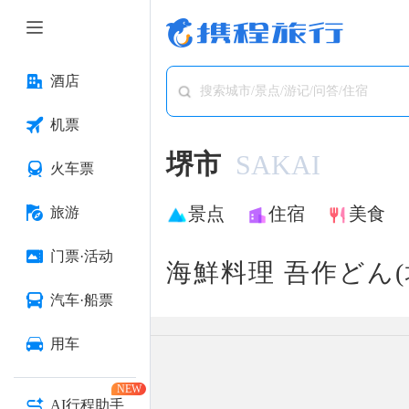
酒店
搜索城市/景点/游记/问答/住宿
机票
堺市
SAKAI
火车票
景点
住宿
美食
旅游
门票·活动
海鮮料理 吾作どん(
汽车·船票
用车
NEW
AI行程助手