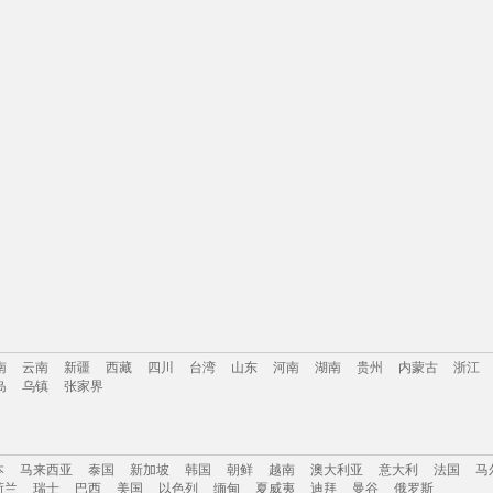
南
云南
新疆
西藏
四川
台湾
山东
河南
湖南
贵州
内蒙古
浙江
岛
乌镇
张家界
南
云南
新疆
西藏
四川
台湾
山东
河南
湖南
贵州
内蒙古
浙江
本
马来西亚
泰国
新加坡
韩国
朝鲜
越南
澳大利亚
意大利
法国
马
岛
乌镇
张家界
荷兰
瑞士
巴西
美国
以色列
缅甸
夏威夷
迪拜
曼谷
俄罗斯