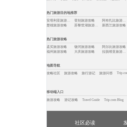
国际旅游攻略移动入口：
热门旅游目的地推荐
欧洲
亚州
非州
南美洲
大洋洲
北美洲
日
安塔利亚旅游攻略
登别旅游攻略
阿布扎比旅游攻略
西班牙
英国
埃及
柬埔寨
新西兰
尼泊尔
楚雄旅游攻略
苏黎世湖旅游攻略
新西兰旅游攻略
霞浦旅游攻略
木斯塘旅游攻略
达州旅游攻略
抚州旅游攻略
南靖旅游攻略
宁陕旅游攻略
热门旅游攻略
吕梁旅游攻略
波西塔诺旅游攻略
璧山旅游攻略
辽阳旅游攻略
惠来旅游攻略
米卢斯旅游攻略
孟买旅游攻略
饶河旅游攻略
阿尔比旅游攻略
儋州旅游攻略
天宁岛旅游攻略
林芝旅游攻略
福州旅游攻略
大庆旅游攻略
拉脱维亚旅游攻略
道真旅游攻略
彼得堡旅游攻略
富春江旅游攻略
江原道旅游攻略
黟县旅游攻略
湟源旅游攻略
布隆迪旅游攻略
龙里旅游攻略
淡水旅游攻略
比尔旅游攻略
华欣旅游攻略
比斯特旅游攻略
阿拉善右旗旅游攻略
海宁旅游攻略
利马旅游攻略
地图导航
辽源旅游攻略
永泰旅游攻略
平利旅游攻略
巴尔卡旅游攻略
伊宁旅游攻略
神奈川县旅游攻略
少林寺旅游攻略
七仙岭旅游攻略
喀山旅游攻略
Trip.c
攻略社区
旅游攻略
旅行游记
旅游问答
南非旅游攻略
朱家角旅游攻略
松溪旅游攻略
瑶里旅游攻略
加拉帕戈斯旅游攻略
阳山旅游攻略
巴拉望旅游攻略
淮南旅游攻略
上岛旅游攻略
杜塞尔多夫旅游攻略
山南旅游攻略
普洱旅游攻略
揭阳旅游攻略
襄阳旅游攻略
芬兰旅游攻略
移动端入口:
意大利旅游攻略
岩手县旅游攻略
咸阳旅游攻略
西山旅游攻略
北马里亚纳群岛旅游攻略
玛纳斯旅游攻略
Trip.com Blog
Travel Guide
楚雄旅游攻略
旅游资讯
马尔代夫旅游攻略
游记攻略
法兰克福旅游攻略
移动端入口
会理旅游攻略
聊城旅游攻略
德钦旅游攻略
崇州旅游攻略
克里米亚半岛旅游攻略
黑风洞旅游攻略
炉霍旅游攻略
阿塞拜疆旅游攻略
韶山旅游攻略
龙海旅游攻略
旅游攻略
游记攻略
磐安旅游攻略
Travel Guide
铜陵旅游攻略
Trip.com Blog
洛林旅游攻略
仙女山旅游攻略
石狮旅游攻略
鞑靼斯坦共和国旅游攻略
句容旅游攻略
平谷旅游攻略
凯里旅游攻略
万隆旅游攻略
绥芬河旅游攻略
清新旅游攻略
绥中旅游攻略
北投旅游攻略
白金岛旅游攻略
哈根旅游攻略
naples旅游攻略
资源旅游攻略
中卫旅游攻略
馆陶旅游攻略
平遥旅游攻略
随州旅游攻略
布莱克浦旅游攻略
毕节旅游攻略
九份旅游攻略
伊图里河旅游攻略
东戴河旅游攻略
月牙泉旅游攻略
西班牙旅游攻略
社区必读
北疆旅游攻略
舟山旅游攻略
海南旅游攻略
乌尤尼旅游攻略
湄洲岛旅游攻略
路易斯安那州旅游攻略