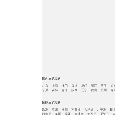
国内旅游攻略
北京
上海
澳门
香港
厦门
丽江
三亚
海
宁夏
吉林
青海
陕西
辽宁
黄山
杭州
青
国内旅游攻略移动入口：
国际旅游攻略
北京
上海
澳门
香港
厦门
丽江
三亚
海
欧洲
亚州
非州
南美洲
大洋洲
北美洲
日
宁夏
吉林
青海
陕西
辽宁
黄山
杭州
青
西班牙
英国
埃及
柬埔寨
新西兰
尼泊尔