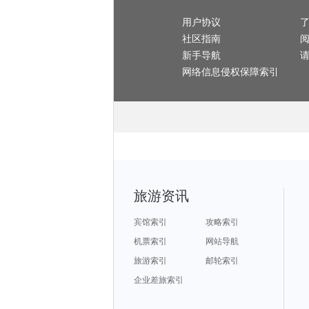
永州旅游攻略
东兴旅游攻略
约克旅游攻略
资兴旅游攻略
斯洛文尼亚旅游攻略
崇礼旅游攻略
赵县旅游攻略
阿尔山旅游攻略
桑给巴尔旅游攻略
龙脊梯田旅游攻略
卢布旅游攻略
用户协议
平塘旅游攻略
绿岛旅游攻略
韩国旅游攻略
伯罗奔尼撒旅游攻略
辉县旅游攻略
朔州旅游攻略
北川旅游攻略
社区指南
马特旅游攻略
大理旅游攻略
伊比利亚旅游攻略
鹤壁旅游攻略
蒙扎旅游攻略
汕尾旅游攻略
拉罗汤加岛旅游攻略
佩尼亚旅游攻略
科特迪瓦旅游攻略
新手导航
塔城市旅游攻略
奥斯陆旅游攻略
塞班岛旅游攻略
新西兰旅游攻略
阿塞拜疆旅游攻略
墨西哥城旅游攻略
北马里亚纳旅游攻略
凉山旅游攻略
米拉贝拉旅游攻略
网络信息侵权保障索引
釜山旅游攻略
大名旅游攻略
图木舒克旅游攻略
密尔沃基旅游攻略
woodbury旅游攻略
克里米亚旅游攻略
兰纳旅游攻略
马尔康旅游攻略
雅典旅游攻略
科隆旅游攻略
皇后镇旅游攻略
波茨坦旅游攻略
青川旅游攻略
斐济旅游攻略
兰屿旅游攻略
额尔古纳旅游攻略
阆中旅游攻略
清徐旅游攻略
塔河旅游攻略
图片旅游攻略
商丘旅游攻略
蒙古旅游攻略
章丘旅游攻略
会同旅游攻略
槟城旅游攻略
山西旅游攻略
湖南旅游攻略
padi旅游攻略
下龙湾旅游攻略
廓尔喀旅游攻略
章丘旅游攻略
黎平旅游攻略
朝阳旅游攻略
美瑛町旅游攻略
米兰旅游攻略
塔曼尼加拉旅游攻略
乐山旅游攻略
midway旅游攻略
曼彻斯特旅游攻略
清远旅游攻略
扶风旅游攻略
香山旅游攻略
稻城旅游攻略
阳澄湖旅游攻略
班加罗尔旅游攻略
太子港旅游攻略
无锡旅游攻略
平壤旅游攻略
休斯敦旅游攻略
敦煌旅游攻略
鲅鱼圈旅游攻略
维克旅游攻略
陵水旅游攻略
怀来旅游攻略
商洛旅游攻略
阿联酋旅游攻略
阳泉旅游攻略
察隅旅游攻略
埃勒旅游攻略
喜德旅游攻略
伯恩茅斯旅游攻略
卡拉旅游攻略
图瓦旅游攻略
旅游资讯
阿里旅游攻略
列城旅游攻略
宁南旅游攻略
太仓旅游攻略
汕头旅游攻略
郎木寺旅游攻略
汶川旅游攻略
圣多美和普林西比旅游攻略
桐乡旅游攻略
长乐旅游攻略
坝上旅游攻略
绵阳旅游攻略
马丘比丘旅游攻略
贺州旅游攻略
贝鲁特旅游攻略
宾馆索引
攻略索引
可可托海旅游攻略
番禺旅游攻略
西乌珠穆沁旗旅游攻略
卡拉旅游攻略
函馆旅游攻略
新喀里多尼亚旅游攻略
哈密旅游攻略
洛桑旅游攻略
红原旅游攻略
机票索引
网站导航
盈江旅游攻略
永康旅游攻略
夏威夷旅游攻略
茂名旅游攻略
甪直旅游攻略
驻马店旅游攻略
俄罗斯旅游攻略
约翰内斯堡旅游攻略
介休旅游攻略
旅游索引
邮轮索引
达州旅游攻略
西西里岛旅游攻略
平塘旅游攻略
优胜美地国家公园旅游攻略
美奈旅游攻略
东岛旅游攻略
嵊泗旅游攻略
广南旅游攻略
腾冲旅游攻略
laksa旅游攻略
企业差旅索引
长岛旅游攻略
湘西旅游攻略
黄山市旅游攻略
莽山旅游攻略
锡林郭勒盟旅游攻略
溧阳旅游攻略
清迈旅游攻略
波德申旅游攻略
萨哈林旅游攻略
株洲旅游攻略
卑尔根旅游攻略
江孜旅游攻略
文县旅游攻略
圣何塞旅游攻略