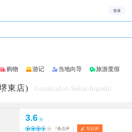
登录
购物
游记
当地向导
旅游度假
堺東店)
Gosakudon Sakai-higashi
3.6
分
|
7
条点评
写点评