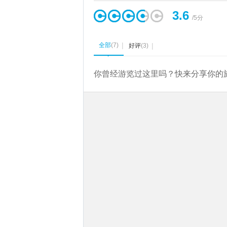
3.6
/5分
全部
(
7
)
好评
(
3
)
◆
你曾经游览过这里吗？快来分享你的旅