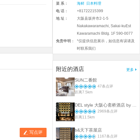
菜 系：
海鲜
日本料理
电 话：
+81722215399
地 址：
大阪县坂井市2-1-5
Nakakawaramachi, Sakai-kuEst
Kawaramachi Bldg. 1F 590-0077
免责申明：
*仅提供信息展示，如信息有误请及
时联系我们
附近的酒店
更多
SUN二番館
47
条点评
距离7.5km
DEL style 大阪心斋桥酒店 by 大和ROYNET
2969
条点评
距离11.5km
b&天下茶屋店
写点评
1167
条点评