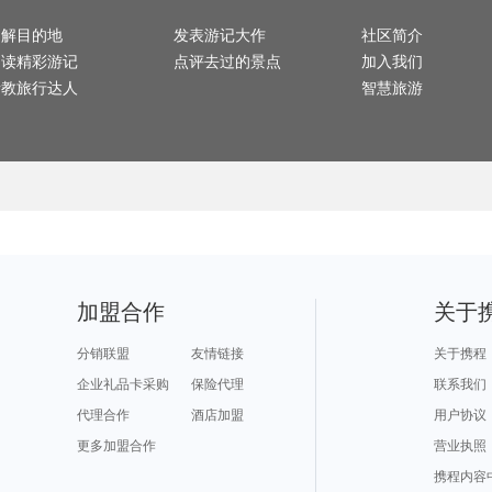
布鲁塞尔旅游攻略
圣安东尼奥旅游攻略
丽水旅游攻略
桃园旅游攻略
老挝旅
龙门旅游攻略
科右中旗旅游攻略
芷江旅游攻略
曼彻斯特旅游攻略
云和旅游攻略
拉斯维加斯旅游攻略
怀集旅游攻略
东莞旅游攻略
了解目的地
塞罕坝旅游攻略
黄山旅游攻略
发表游记大作
宏村旅游攻略
大明山旅游攻略
社区简介
亳州旅
合阳旅游攻略
万荣旅游攻略
佳木斯旅游攻略
宜州旅游攻略
湖区旅游攻略
横滨旅游攻略
弹丸礁旅游攻略
罗德里格斯旅游攻略
岳阳旅
阅读精彩游记
点评去过的景点
加入我们
连州旅游攻略
湄南河旅游攻略
河曲旅游攻略
hollywood旅游攻略
石头城旅游攻略
亚特兰大旅游攻略
密云旅游攻略
襄垣旅游攻略
西盟旅
青岛旅游攻略
香港旅游攻略
洛林旅游攻略
汤山旅游攻略
请教旅行达人
智慧旅游
连州旅游攻略
哈尔滨旅游攻略
丹东旅游攻略
雷州旅游攻略
新郑旅
宁波旅游攻略
赫章旅游攻略
库克山旅游攻略
塘栖旅游攻略
烟台旅游攻略
韶关旅游攻略
bali旅游攻略
加纳旅游攻略
常德旅
凭祥旅游攻略
西沙群岛旅游攻略
海螺沟旅游攻略
菏泽旅游攻略
正定旅
阳春旅游攻略
广汉旅游攻略
胶州旅游攻略
里昂旅游攻略
合阳旅
博卡旅游攻略
阿里山旅游攻略
哈尔施塔特旅游攻略
漳州旅游攻略
九乡旅游攻略
浑源旅游攻略
三亚旅游攻略
圣马力诺旅游攻略
景洪旅
san jose旅游攻略
德黑兰旅游攻略
薄荷岛旅游攻略
聂拉木旅游攻略
德州旅
汉堡旅游攻略
突尼斯旅游攻略
保加利亚旅游攻略
哈密旅游攻略
株洲旅
三亚旅游攻略
周庄古镇旅游攻略
漯河旅游攻略
卡莫纳旅游攻略
西塘旅
狮泉河旅游攻略
海拉尔旅游攻略
韩城旅游攻略
贡嘎旅游攻略
嵖岈山
加勒旅游攻略
克里米亚旅游攻略
纽伦堡旅游攻略
台山旅游攻略
新疆旅游攻略
太地町旅游攻略
摩洛哥旅游攻略
陶斯旅游攻略
永泰旅
天津旅游攻略
阿拉善右旗旅游攻略
三原旅游攻略
铜川旅游攻略
芒市旅游攻略
海港城旅游攻略
特纳旅游攻略
饶河旅游攻略
瑙鲁旅
泉州旅游攻略
以色列旅游攻略
平遥旅游攻略
火山口湖旅游攻略
俄亥俄
天水旅游攻略
鹤岗旅游攻略
阳西旅游攻略
萨尔托旅游攻略
邛崃旅
放鸡岛旅游攻略
同江旅游攻略
利雅得旅游攻略
德阳旅游攻略
利兹旅
神户旅游攻略
孟加拉国旅游攻略
卡塔旅游攻略
意大利旅游攻略
巴马旅
福冈县旅游攻略
龙脊梯田旅游攻略
米苏拉旅游攻略
格兰德旅游攻略
文庙旅游攻略
延庆旅游攻略
阿尔卑斯山旅游攻略
青州旅游攻略
乌法旅
南极旅游攻略
海宁旅游攻略
京都旅游攻略
anchorage旅游攻略
塞舌尔
洪泽旅游攻略
莫斯科旅游攻略
新北市旅游攻略
卢森堡旅游攻略
汤加旅
弥勒旅游攻略
西安旅游攻略
德令哈旅游攻略
七台河旅游攻略
德庆旅
加盟合作
关于
大阪府旅游攻略
湖口旅游攻略
波尔多旅游攻略
波罗的海旅游攻略
贵德旅游攻略
阿斯塔纳旅游攻略
马山旅游攻略
栾川旅游攻略
西山旅
里斯本旅游攻略
布鲁姆旅游攻略
塔河旅游攻略
瓦伦西亚旅游攻略
高雄旅
印第安纳波利斯旅游攻略
江山旅游攻略
武宣旅游攻略
苏门答腊旅游攻略
衡水旅
波多黎各旅游攻略
石嘴山旅游攻略
山西旅游攻略
白沙旅游攻略
库车旅
分销联盟
友情链接
关于携程
欧洲旅游攻略
格陵兰岛旅游攻略
特雷维索旅游攻略
马耳他旅游攻略
鹤岗旅
蒙山旅游攻略
奥兰多旅游攻略
菲尼克斯旅游攻略
八里沟旅游攻略
南屏旅
丰宁坝上旅游攻略
崀山旅游攻略
潜江旅游攻略
康提旅游攻略
莫干山
企业礼品卡采购
保险代理
联系我们
巴巴多斯旅游攻略
齐齐哈尔旅游攻略
门源旅游攻略
圣彼得堡旅游攻略
庐江旅
安远旅游攻略
合江旅游攻略
土库曼旅游攻略
仙本那旅游攻略
武当山
埃森旅游攻略
昆卡旅游攻略
蒙特雷旅游攻略
康奈尔旅游攻略
张北旅
代理合作
酒店加盟
用户协议
立陶宛旅游攻略
乌兰乌德旅游攻略
丹霞山旅游攻略
美瑛町旅游攻略
鼓浪屿
斯里巴加湾市旅游攻略
奈梅亨旅游攻略
拉斯维加斯旅游攻略
泾县旅游攻略
宜昌旅
波兰旅游攻略
瑞丽旅游攻略
奥地利旅游攻略
加尔各答旅游攻略
更多加盟合作
龙门石窟旅游攻略
湖州旅游攻略
长春旅游攻略
白金汉旅游攻略
营业执照
日本旅
绵竹旅游攻略
贝洛奥里藏特旅游攻略
内罗毕旅游攻略
鹤壁旅游攻略
平壤旅
棉兰老岛旅游攻略
房山旅游攻略
新昌旅游攻略
因特拉肯旅游攻略
彰化旅
武夷山旅游攻略
海林旅游攻略
门头沟旅游攻略
华山旅游攻略
携程内容
马拉加旅游攻略
卡帕多奇亚旅游攻略
水原旅游攻略
诸城旅游攻略
洪湖旅