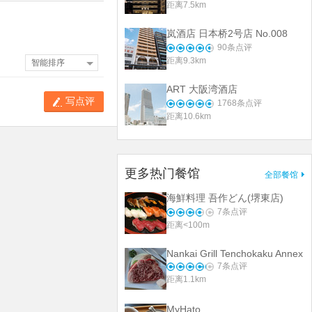
距离7.5km
岚酒店 日本桥2号店 No.008
90
条点评
距离9.3km
智能排序
ART 大阪湾酒店
写点评
1768
条点评
距离10.6km
更多热门餐馆
全部餐馆
海鮮料理 吾作どん(堺東店)
7
条点评
距离<100m
Nankai Grill Tenchokaku Annex
7
条点评
距离1.1km
MyHato