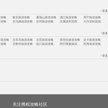
+更多
尔代夫
毛里求斯
普吉岛
巴厘岛
长滩岛
济州岛
塞班岛
菲律宾
游攻略
集安旅游攻略
雁荡山旅游攻略
浦江旅游攻略
周宁旅游攻略
游攻略
东乌旗旅游攻略
彭州旅游攻略
法属波利尼西亚旅游攻略
大兴安岭旅游攻略
游攻略
海南旅游攻略
下川岛旅游攻略
巴登巴登旅游攻略
普兰旅游攻略
游攻略
黄龙旅游攻略
荆门旅游攻略
卢布林旅游攻略
吉尔吉斯旅游攻略
+更多
游攻略
安达曼-尼科巴群岛旅游攻略
日内瓦湖旅游攻略
以色列旅游攻略
叙利亚旅游攻略
旅游攻略
慈溪旅游攻略
兵库县旅游攻略
富森旅游攻略
迪庆旅游攻略
旅游攻略
吕宋岛旅游攻略
乐至旅游攻略
堪培拉旅游攻略
达卡旅游攻略
游攻略
绚丽岛旅游攻略
圣西罗旅游攻略
兴义旅游攻略
维多利亚瀑布旅游攻略
游攻略
贝鲁特旅游攻略
临江旅游攻略
阿巴嘎旗旅游攻略
死海旅游攻略
游攻略
托斯卡纳旅游攻略
坎贝尔旅游攻略
玻利维亚旅游攻略
苏门答腊旅游攻略
游攻略
布莱顿旅游攻略
巴马科旅游攻略
黄石国家公园旅游攻略
吴忠旅游攻略
游攻略
什邡旅游攻略
西归浦市旅游攻略
诺姆旅游攻略
海德公园旅游攻略
游攻略
渥太华旅游攻略
江阴旅游攻略
阜新旅游攻略
洞爷湖旅游攻略
旅游攻略
长乐旅游攻略
盘锦旅游攻略
新兴旅游攻略
泉州旅游攻略
+更多
巴彦淖尔旅游攻略
尼泊尔旅游攻略
高州旅游攻略
罗马旅游攻略
新奥尔良旅游攻略
长江三峡旅游攻略
黄南旅游攻略
仁川旅游攻略
甘肃旅游攻略
慕尼黑旅游攻略
游攻略
新喀里多尼亚旅游攻略
梅里达旅游攻略
大峡谷国家公园旅游攻略
匈牙利旅游攻略
旅游攻略
当雄旅游攻略
吐鲁番旅游攻略
南通旅游攻略
永新旅游攻略
游攻略
衢州旅游攻略
库伦旗旅游攻略
伊宁旅游攻略
鹿特丹旅游攻略
游攻略
约克旅游攻略
鲍里索夫旅游攻略
仙本那旅游攻略
多哈旅游攻略
田纳西州旅游攻略
榆次旅游攻略
金坛旅游攻略
埃塞俄比亚旅游攻略
南浔旅游攻略
游攻略
科林斯旅游攻略
泰和旅游攻略
瑶里旅游攻略
茶陵旅游攻略
游攻略
黄果树旅游攻略
特里尔旅游攻略
科伦坡旅游攻略
崇明旅游攻略
旅游攻略
东阳旅游攻略
莆田旅游攻略
桑植旅游攻略
朱家尖旅游攻略
旅游攻略
赤塔旅游攻略
中宁旅游攻略
太阳谷旅游攻略
邛崃旅游攻略
游攻略
托莱多旅游攻略
阜新旅游攻略
布里亚特共和国旅游攻略
金泽旅游攻略
旅游攻略
天目湖旅游攻略
科莫旅游攻略
仙桃旅游攻略
襄垣旅游攻略
游攻略
伊犁旅游攻略
老挝旅游攻略
黄龙溪古镇旅游攻略
象岛旅游攻略
菲尼克斯旅游攻略
新泽西州旅游攻略
宜良旅游攻略
明月山旅游攻略
巴拉旅游攻略
游攻略
巴尔的摩旅游攻略
兴化旅游攻略
嵩山旅游攻略
尤金旅游攻略
游攻略
太地町旅游攻略
石城旅游攻略
个旧旅游攻略
建宁旅游攻略
游攻略
俄亥俄州旅游攻略
乌兰浩特旅游攻略
嵊泗旅游攻略
垦利旅游攻略
游攻略
杭州旅游攻略
蒙特利尔旅游攻略
博乐旅游攻略
曼谷旅游攻略
纳什维尔旅游攻略
阳泉旅游攻略
巴拿马城旅游攻略
喀麦隆旅游攻略
陈巴尔虎旗旅游攻略
游攻略
贵州旅游攻略
钦州旅游攻略
长滩岛旅游攻略
濮阳旅游攻略
游攻略
阿皮亚旅游攻略
德黑兰旅游攻略
分宜旅游攻略
哈萨克斯坦旅游攻略
游攻略
扶风旅游攻略
奉节旅游攻略
padi旅游攻略
阿拉贡旅游攻略
哈里斯堡旅游攻略
东帝汶旅游攻略
科克旅游攻略
黑山旅游攻略
penang旅游攻略
关注携程攻略社区
游攻略
烟台旅游攻略
自贡旅游攻略
金斯顿旅游攻略
高雄旅游攻略
游攻略
我孙子市旅游攻略
平定旅游攻略
米苏拉旅游攻略
恩施旅游攻略