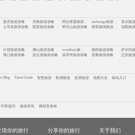
本
马来西亚
泰国
新加坡
韩国
朝鲜
越南
澳大利亚
意大利
法国
马
斐济旅游攻略
河曲旅游攻略
阿拉善盟旅游攻略
anchorage旅游攻略
首尔旅
荷兰
瑞士
巴西
美国
以色列
缅甸
夏威夷
迪拜
曼谷
俄罗斯
土耳其旅游攻略
固原旅游攻略
明月山旅游攻略
西双版纳旅游攻略
信阳旅
广西旅游攻略
图瓦卢旅游攻略
临海旅游攻略
爱丁堡旅游攻略
临潼旅
博洛尼亚旅游攻略
石台旅游攻略
桃源旅游攻略
黄果树旅游攻略
果洛旅
白洋淀旅游攻略
玉环旅游攻略
蓝毗尼旅游攻略
泰州旅游攻略
本溪旅
北疆旅游攻略
仰光旅游攻略
佛坪旅游攻略
红叶谷旅游攻略
都柏林
什邡旅游攻略
佛山旅游攻略
woodbury旅游攻略
衡阳旅游攻略
萨尔托
朝阳旅游攻略
旧金山旅游攻略
哈库拉岛旅游攻略
漯河旅游攻略
丰宁旅
海口旅游攻略
连云港旅游攻略
温哥华旅游攻略
昌黎旅游攻略
迁安旅
千岛湖旅游攻略
宿务旅游攻略
少林寺旅游攻略
红河旅游攻略
坦帕旅
丹东旅游攻略
吉马良斯旅游攻略
丰宁旅游攻略
清迈旅游攻略
科茨旅
annapolis旅游攻略
亚丁旅游攻略
斯塔德旅游攻略
灵山旅游攻略
那霸旅
塔什干旅游攻略
涩谷旅游攻略
乐亭旅游攻略
安康旅游攻略
雷州旅
五渔村旅游攻略
黔南旅游攻略
绿岛旅游攻略
亚拉巴马州旅游攻略
巴里岛
我孙子市旅游攻略
函馆旅游攻略
阿布扎比旅游攻略
索契旅游攻略
科特迪瓦旅游攻略
雷克雅未克旅游攻略
圣多美旅游攻略
sydney旅游攻略
坎贝尔旅游攻略
摩纳哥旅游攻略
韶关旅游攻略
米拉贝拉旅游攻略
共和旅
om Blog
Travel Guide
智慧旅游
欧洲旅游
亚洲旅游
地图大全
移动入口
乐山旅游攻略
巴基斯坦旅游攻略
神农架旅游攻略
平武旅游攻略
门头沟
普卡旅游攻略
卡普里旅游攻略
布宜诺斯艾利斯旅游攻略
文庙旅游攻略
龙胜旅
锡耶纳旅游攻略
普陀山旅游攻略
邵阳旅游攻略
新丰旅游攻略
长治旅
洛斯卡沃斯旅游攻略
淮安旅游攻略
花都旅游攻略
永善旅游攻略
芜湖旅游攻略
南阳旅游攻略
西藏旅游攻略
中岳庙旅游攻略
龙胜旅
塞班岛旅游攻略
哈库拉旅游攻略
芙花芬岛旅游攻略
马公旅游攻略
诸城旅
剑桥旅游攻略
印第安纳波利斯旅游攻略
的里雅斯特旅游攻略
鸡西旅游攻略
开普敦
携程美食林
格拉斯旅游攻略
问答提问
甲米旅游攻略
旅游攻略
惠东旅游攻略
丹巴旅游攻略
桑坦德
瑞丽旅游攻略
大阪旅游攻略
考文垂旅游攻略
巴斯旅游攻略
永顺旅
密苏里州旅游攻略
兰卡威旅游攻略
镇江旅游攻略
法罗群岛旅游攻略
喀纳斯
滁州旅游攻略
佳县旅游攻略
敦煌旅游攻略
额济纳旗旅游攻略
若羌旅
问答提问
南充旅游攻略
旅游资讯
萍乡旅游攻略
携程美食林
白沙旅游攻略
元阳旅游攻略
多维尔旅游攻略
蓟县旅游攻略
多伦多旅游攻略
温哥华旅游攻略
句容旅
江孜旅游攻略
长白山旅游攻略
桑给巴尔岛旅游攻略
札幌旅游攻略
济南旅
苏梅岛旅游攻略
阿尔山旅游攻略
剑川旅游攻略
五台山旅游攻略
正定旅
陈巴尔虎旗旅游攻略
大丰旅游攻略
温尼伯旅游攻略
广元旅游攻略
江西旅
江油旅游攻略
潞城旅游攻略
周庄古镇旅游攻略
秘鲁旅游攻略
梅斯旅游攻略
镇原旅游攻略
斯德哥尔摩旅游攻略
科罗拉多大峡谷旅游攻略
湘潭旅
里约热内卢旅游攻略
庆阳旅游攻略
库伦旗旅游攻略
加勒旅游攻略
神池旅
石棉旅游攻略
新昌旅游攻略
武威旅游攻略
海拉尔旅游攻略
波密旅
桂平旅游攻略
暹粒旅游攻略
鹿港旅游攻略
大埔旅游攻略
发现你的旅行
分享你的旅行
关于我们
上川岛旅游攻略
里约热内卢旅游攻略
峨边旅游攻略
荷兰旅游攻略
渭南旅
三水旅游攻略
新墨西哥州旅游攻略
乐东旅游攻略
开曼群岛旅游攻略
当涂旅