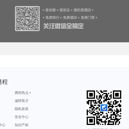
游攻略
黑水县旅游攻略
penang旅游攻略
卢龙旅游攻略
廓尔喀旅游攻略
马里博尔旅游攻略
阳朔旅游攻略
北极旅游攻略
泸沽湖旅游攻略
白山旅游攻略
巴塞罗那旅游攻略
墨西哥旅游攻略
五渔村旅游攻略
东阳旅游攻略
临猗旅游攻略
游攻略
巴马科旅游攻略
放鸡岛旅游攻略
乐昌旅游攻略
悉尼旅游攻略
安塔利亚旅游攻略
围场旅游攻略
东台旅游攻略
南戴河旅游攻略
小金旅游攻略
游攻略
亚马孙河旅游攻略
阿巴嘎旗旅游攻略
西江千户苗寨旅游攻略
山南旅游攻略
阿肯色州旅游攻略
班达亚齐旅游攻略
黄南旅游攻略
福克兰群岛旅游攻略
明尼阿波利斯旅游攻略
游攻略
纳米比亚旅游攻略
贝加尔湖旅游攻略
达兰萨拉旅游攻略
梧州旅游攻略
丹嫩沙多旅游攻略
深圳旅游攻略
杨州旅游攻略
徐州旅游攻略
维多利亚瀑布旅游攻略
游攻略
不来梅哈芬旅游攻略
布达佩斯旅游攻略
斯德哥尔摩旅游攻略
okinawa旅游攻略
斯图加特旅游攻略
米苏拉塔旅游攻略
奈良旅游攻略
龙潭大峡谷旅游攻略
紫云旅游攻略
游攻略
贵德旅游攻略
金沙滩旅游攻略
克伦威尔旅游攻略
拉瓦尔品第旅游攻略
游攻略
暹罗旅游攻略
普拉托旅游攻略
陵川旅游攻略
annapolis旅游攻略
游攻略
鹿儿岛旅游攻略
扎兰屯旅游攻略
伊达旅游攻略
坦桑尼亚旅游攻略
贝希特斯加登旅游攻略
白城旅游攻略
炉霍旅游攻略
大阪府旅游攻略
纽约州旅游攻略
游攻略
尼亚美旅游攻略
费拉拉旅游攻略
纽约旅游攻略
来宾旅游攻略
游攻略
永定旅游攻略
中山旅游攻略
宁化旅游攻略
南澳旅游攻略
游攻略
非洲旅游攻略
阜阳旅游攻略
顺化旅游攻略
格尔木旅游攻略
游攻略
剑桥旅游攻略
湖口旅游攻略
鹿儿岛县旅游攻略
克罗地亚旅游攻略
旅游攻略
陇南旅游攻略
格拉斯旅游攻略
拿撒勒旅游攻略
鹤峰旅游攻略
萨拉曼卡旅游攻略
圣彼得堡旅游攻略
长崎旅游攻略
江南旅游攻略
凡尔赛旅游攻略
游攻略
长滩岛旅游攻略
敦化旅游攻略
博卡旅游攻略
泰安旅游攻略
科右中旗旅游攻略
和平旅游攻略
东帝汶旅游攻略
斯里兰卡旅游攻略
抚州旅游攻略
游攻略
奉节旅游攻略
艾尔斯旅游攻略
宫古岛旅游攻略
瑞典旅游攻略
旅游攻略
naples旅游攻略
五泄旅游攻略
邯郸旅游攻略
柏林旅游攻略
游攻略
赤峰旅游攻略
死亡谷国家公园旅游攻略
萨摩亚旅游攻略
巩义旅游攻略
游攻略
马来西亚旅游攻略
雁荡山旅游攻略
犍为旅游攻略
石家庄旅游攻略
游攻略
营口旅游攻略
休斯敦旅游攻略
柳州旅游攻略
廊坊旅游攻略
上海迪士尼度假区旅游攻略
马萨诸塞州旅游攻略
阿根廷旅游攻略
芬兰旅游攻略
昆卡旅游攻略
游攻略
华沙旅游攻略
格鲁吉亚旅游攻略
武夷山旅游攻略
印度旅游攻略
旅游攻略
德清旅游攻略
晋江旅游攻略
尼奥旅游攻略
宿雾旅游攻略
游攻略
冲绳岛旅游攻略
阿坝旅游攻略
河源旅游攻略
歙县旅游攻略
游攻略
西澳旅游攻略
圣托里尼旅游攻略
阿德莱德旅游攻略
圣迭戈旅游攻略
携程
斯里兰卡旅游攻略
马萨基旅游攻略
增城旅游攻略
澎湖旅游攻略
马赛旅游攻略
游攻略
滨海旅游攻略
内江旅游攻略
米易旅游攻略
诺姆旅游攻略
游攻略
内蒙古旅游攻略
温州旅游攻略
圣安德鲁斯旅游攻略
英国旅游攻略
游攻略
文成旅游攻略
西盟旅游攻略
圣保罗旅游攻略
马达加斯加旅游攻略
游攻略
多米尼加旅游攻略
萨米旅游攻略
佛山旅游攻略
理县旅游攻略
携程热点
游攻略
开罗旅游攻略
芽庄旅游攻略
法国旅游攻略
汤阴旅游攻略
游攻略
拉奈岛旅游攻略
明斯克旅游攻略
德阳旅游攻略
金昌旅游攻略
旅游攻略
日内瓦湖旅游攻略
卡尔加里旅游攻略
汉密尔顿岛旅游攻略
承德旅游攻略
诚聘英才
游攻略
蚌埠旅游攻略
墨西哥城旅游攻略
兴城旅游攻略
武陵源旅游攻略
旅游攻略
井冈山旅游攻略
坦桑尼亚旅游攻略
遂宁旅游攻略
长海旅游攻略
游攻略
广南旅游攻略
博德旅游攻略
长白山旅游攻略
渭南旅游攻略
隐私政策
旅游攻略
威尼斯旅游攻略
东极岛旅游攻略
锡林浩特旅游攻略
神奈川县旅游攻略
游攻略
伊斯坦布尔旅游攻略
诸葛八卦村旅游攻略
通化旅游攻略
钟祥旅游攻略
哈萨克斯坦旅游攻略
惠来旅游攻略
博卡拉旅游攻略
泾县旅游攻略
千岛湖旅游攻略
游攻略
安全中心
东海旅游攻略
南宁旅游攻略
台山旅游攻略
黑风洞旅游攻略
游攻略
勒阿弗尔旅游攻略
霍斯旅游攻略
塞拉利昂旅游攻略
大足旅游攻略
游攻略
爱尔兰旅游攻略
尼亚加拉瀑布旅游攻略
庐山旅游攻略
陵川旅游攻略
乌鲁木齐旅游攻略
米克诺斯镇旅游攻略
阆中旅游攻略
石灰岩海岸旅游攻略
文山旅游攻略
中心
知识产权
游攻略
图片旅游攻略
高州旅游攻略
巴塞尔旅游攻略
贵州旅游攻略