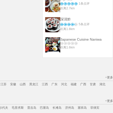
1
条点评
距离2.7km
深清鮓
5
条点评
距离1.8km
Japanese Cuisine Naniwa
距离1.6km
+更多
江苏
安徽
山西
黑龙江
江西
广东
河北
福建
广西
甘肃
湖北
+更多
江苏
安徽
山西
黑龙江
江西
广东
河北
福建
广西
甘肃
湖北
尔代夫
毛里求斯
普吉岛
巴厘岛
长滩岛
济州岛
塞班岛
菲律宾