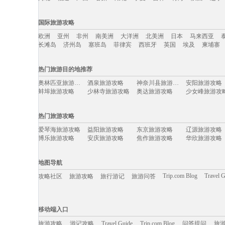
国内旅游攻略移动入口：
国际旅游攻略
北京
上海
澳门
香港
厦门
丽江
三亚
海南
云南
新疆
欧洲
亚州
非州
南美洲
大洋洲
北美洲
日本
马来西亚
河北
福建
广西
甘肃
湖北
宁夏
吉林
青海
陕西
辽宁
长滩岛
济州岛
塞班岛
菲律宾
西班牙
英国
埃及
柬埔寨
国际旅游攻略移动入口：
热门旅游目的地推荐
欧洲
亚州
非州
南美洲
大洋洲
北美洲
日本
马来西亚
奥林匹亚旅游攻略
酒泉旅游攻略
神奈川县旅游攻略
安阳旅游攻略
长滩岛
济州岛
塞班岛
菲律宾
西班牙
英国
埃及
柬埔寨
蚌埠旅游攻略
少林寺旅游攻略
奥达旅游攻略
少女峰旅游攻
福伊旅游攻略
清徐旅游攻略
连南旅游攻略
巴布达旅游攻
佩特拉旅游攻略
乃东旅游攻略
泰州旅游攻略
永州旅游攻略
热门旅游攻略
平遥旅游攻略
皇后镇旅游攻略
金坛旅游攻略
阿维尼翁
阿拉木图旅游攻略
蓬莱旅游攻略
文昌旅游攻略
海南藏族自
爱琴海旅游攻略
益阳旅游攻略
东京旅游攻略
辽源旅游攻略
正定旅游攻略
九乡旅游攻略
合阳旅游攻略
保利斯塔
博乐旅游攻略
安庆旅游攻略
焦作旅游攻略
华欣旅游攻略
马里博尔旅游攻略
哈特福德旅游攻略
戈尔德旅游攻略
介休旅游攻略
雷克雅未克旅游攻略
科摩罗旅游攻略
宾川旅游攻略
因特拉肯
惠灵顿旅游攻略
阿尔比旅游攻略
新郑旅游攻略
小樽旅游攻略
上海迪士尼度假区旅游攻略
惠东旅游攻略
吴江旅游攻略
拜县旅游攻略
会泽旅游攻略
齐齐哈尔旅游攻略
巴哈马旅游攻略
迁安旅游攻略
地图导航
合江旅游攻略
九州旅游攻略
余姚旅游攻略
宜春旅游攻略
鞑靼斯坦共和国旅游攻略
曼德勒旅游攻略
凯恩斯旅游攻略
武夷山旅游攻
襄垣旅游攻略
南雄旅游攻略
杨州旅游攻略
永定旅游攻略
Trip.com Blog
Travel 
攻略社区
旅游攻略
旅行游记
旅游问答
攀枝花旅游攻略
爱丁堡旅游攻略
昆山旅游攻略
多伦多旅游攻
乌兰乌德旅游攻略
爱德华王子岛旅游攻略
约克旅游攻略
坎贝尔旅游攻
东乡旅游攻略
金昌旅游攻略
热那亚旅游攻略
石家庄旅游攻
海德堡旅游攻略
周宁旅游攻略
奉节旅游攻略
沧州旅游攻略
易县旅游攻略
那曲旅游攻略
西归浦市旅游攻略
五河旅游攻略
移动端入口:
恒春旅游攻略
沙洋旅游攻略
荆州旅游攻略
库克群岛
鹿儿岛旅游攻略
下地岛旅游攻略
福州旅游攻略
马萨基旅游攻
Trip.com Blog
Travel Guide
岐山旅游攻略
旅游资讯
安提瓜和巴布达旅游攻略
雅安旅游攻略
游记攻略
携程美食林
问
车臣共和
移动端入口
安娜堡旅游攻略
圣淘沙旅游攻略
唐克旅游攻略
阿尔旅游攻略
纳卡旅游攻略
华阴旅游攻略
鹿港旅游攻略
阿巴嘎旗
静冈县旅游攻略
五寨旅游攻略
花莲旅游攻略
内蒙古旅游攻
旅游攻略
游记攻略
乌兰浩特旅游攻略
攀枝花旅游攻略
Travel Guide
东极岛旅游攻略
Trip.com Blog
问答提问
什邡旅游攻略
旅