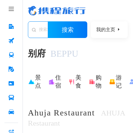
搜索
我的主页
搜索城市/景点/游记/问答/住宿
别府
BEPPU
景
住
美
购
游
点
宿
食
物
记
Ahuja Restaurant
AHUJA
Restaurant