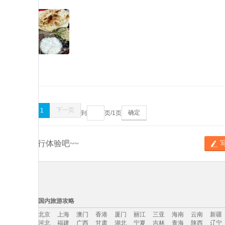
上一页
下一页
1
确定
到
页/
1
页
分享你的旅行体验吧~~
国内旅游攻略
北京
上海
澳门
香港
厦门
丽江
三亚
海南
云南
新疆
河北
福建
广西
甘肃
湖北
宁夏
吉林
青海
陕西
辽宁