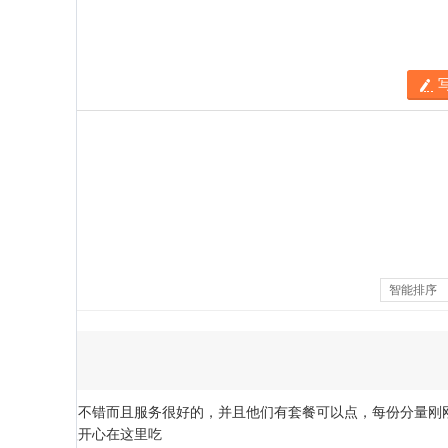
智能排序
服务
：
4
印度菜，味道不错而且服务很好的，并且他们有套餐可以点，每份分量刚
得压力大，很开心在这里吃