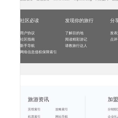
碧罗雪山旅游攻略
匹兹堡旅游攻略
阿拉善盟旅游攻略
元阳旅游攻略
凉山旅游攻略
沙溪古镇旅游攻略
乌兰旅游攻略
湖州旅游攻略
银川旅游攻略
尼尔森旅游攻略
龙胜旅游攻略
柬埔寨旅游攻
阿尔旅游攻略
上饶旅游攻略
松溪旅游攻略
天目山旅游攻
潮州旅游攻略
句容旅游攻略
杭州旅游攻略
平顺旅游攻略
崇礼旅游攻略
密苏里州旅游攻略
弥勒旅游攻略
延边旅游攻略
灵山旅游攻略
奎屯旅游攻略
比萨旅游攻略
普吉旅游攻略
肇庆旅游攻略
博卡拉旅游攻略
海西旅游攻略
黄果树旅游攻
华盛顿旅游攻略
旅顺旅游攻略
库尔勒旅游攻略
都柏林旅游攻
社区必读
发现你的旅行
分
山海关旅游攻略
蒙扎旅游攻略
景洪旅游攻略
塞罕坝旅游攻
阳泉旅游攻略
平潭旅游攻略
淮安旅游攻略
青浦旅游攻略
石狮旅游攻略
东帝汶旅游攻略
太鲁阁旅游攻略
尼泊尔旅游攻
汉源旅游攻略
雅安旅游攻略
墨脱旅游攻略
泸沽湖旅游攻
纳什维尔旅游攻略
珠海旅游攻略
定西旅游攻略
陕西旅游攻略
岳阳旅游攻略
用户协议
阿尔山旅游攻略
了解目的地
房山旅游攻略
发表
特拉维夫
格罗兹尼旅游攻略
巴拉旅游攻略
马鞍山旅游攻略
临沂旅游攻略
石棉旅游攻略
匈牙利旅游攻略
密苏里州旅游攻略
康提旅游攻略
社区指南
阅读精彩游记
点评
伊图里河旅游攻略
连江旅游攻略
塞舌尔旅游攻略
阳西旅游攻略
巴林右旗旅游攻略
斯帕旅游攻略
都江堰旅游攻略
红海滩旅游攻
德累斯顿旅游攻略
缙云旅游攻略
纳帕旅游攻略
图片旅游攻略
新手导航
请教旅行达人
哈巴河旅游攻略
黎川旅游攻略
科林旅游攻略
南浔旅游攻略
瓦努阿图旅游攻略
阿联酋旅游攻略
斯特兰德旅游攻略
塔拉斯旅游攻
宝石岛旅游攻略
盈江旅游攻略
资兴旅游攻略
安道尔城
网络信息侵权保障索引
弹丸礁旅游攻略
重庆旅游攻略
阜新旅游攻略
韩国旅游攻略
温尼伯旅游攻略
霍邱旅游攻略
南澳旅游攻略
大峡谷国家
米克诺斯镇旅游攻略
巩义旅游攻略
南宁旅游攻略
东戴河旅游攻
龙海旅游攻略
玛沁旅游攻略
汝城旅游攻略
南屏旅游攻略
科特迪瓦旅游攻略
锡林浩特旅游攻略
杜伊斯堡旅游攻略
道孚旅游攻略
黔东南旅游攻略
白洋淀旅游攻略
西江苗寨旅游攻略
利兹旅游攻略
望都旅游攻略
宜兴旅游攻略
加拿大旅游攻略
鄂尔多斯
新墨西哥州旅游攻略
塞哥维亚旅游攻略
湖州旅游攻略
白滨旅游攻略
桐乡旅游攻略
通河旅游攻略
圣西罗旅游攻略
北疆旅游攻略
资源旅游攻略
哈库拉岛旅游攻略
扎兰屯旅游攻略
日内瓦湖
加纳旅游攻略
海南藏族自治州旅游攻略
亳州旅游攻略
南京旅游攻略
木斯塘旅游攻略
塞瓦斯托波尔旅游攻略
南宁旅游攻略
海盐旅游攻略
加勒旅游攻略
唐山旅游攻略
安溪旅游攻略
诸暨旅游攻略
马尔代夫旅游攻略
东京旅游攻略
临潼旅游攻略
莱茵河谷
波拉波拉岛旅游攻略
太阳岛旅游攻略
青田旅游攻略
贝尔法斯
奥斯汀旅游攻略
仙居旅游攻略
利雅得旅游攻略
挪威旅游攻略
大名旅游攻略
巫山旅游攻略
蒙特利尔旅游攻略
八里沟旅游攻
白俄罗斯旅游攻略
户县旅游攻略
什邡旅游攻略
达州旅游攻略
湄南河旅游攻略
伯罗奔尼撒旅游攻略
格兰德旅游攻略
苏州旅游攻略
bray旅游攻略
三江旅游攻略
遂宁旅游攻略
江西旅游攻略
阿兰达旅游攻略
银川旅游攻略
茂名旅游攻略
晋江旅游攻略
旅游资讯
加
纳米比亚旅游攻略
双廊旅游攻略
马来西亚旅游攻略
通道旅游攻略
思茅旅游攻略
高雄旅游攻略
南靖旅游攻略
桂平旅游攻略
靖西旅游攻略
芽庄旅游攻略
海口旅游攻略
江陵旅游攻略
青海湖旅游攻略
金沙旅游攻略
牙买加旅游攻略
紫云旅游攻略
达拉特旗旅游攻略
优胜美地国家公园旅游攻略
乌鲁木齐旅游攻略
新绛旅游攻略
宾馆索引
攻略索引
分销联
博登湖旅游攻略
箱根旅游攻略
墨脱旅游攻略
屏东旅游攻略
蓝毗尼旅游攻略
合山旅游攻略
聂拉木旅游攻略
爱琴海诸
多哈旅游攻略
卢布林旅游攻略
印第安纳旅游攻略
清迈旅游攻略
机票索引
网站导航
企业礼