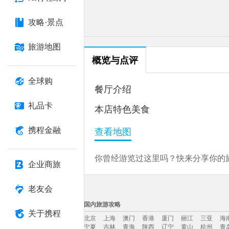
攻略·景点
旅游地图
概览与点评
全球购
餐厅介绍
礼品卡
本店特色美食
携程金融
查看地图
你曾经游览过这里吗？快来分享你的旅
企业商旅
老友会
国内旅游攻略
关于携程
北京
上海
澳门
香港
厦门
丽江
三亚
海
宁夏
吉林
青海
陕西
辽宁
黄山
杭州
青