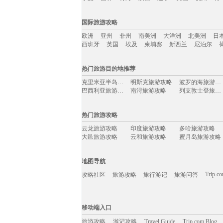
国内旅游攻略移动入口：
国际旅游攻略
北京
上海
澳门
香港
厦门
丽江
三亚
海
欧洲
亚州
非州
南美洲
大洋洲
北美洲
日
宁夏
吉林
青海
陕西
辽宁
黄山
杭州
青
西班牙
英国
埃及
柬埔寨
新西兰
尼泊尔
国际旅游攻略移动入口：
热门旅游目的地推荐
欧洲
亚州
非州
南美洲
大洋洲
北美洲
日
克里米亚半岛旅游攻略
明斯克旅游攻略
波罗的海旅游攻略
西班牙
英国
埃及
柬埔寨
新西兰
尼泊尔
巴西利亚旅游攻略
南浔旅游攻略
列支敦士登旅游攻略
永善旅游攻略
台湾旅游攻略
新港旅游攻略
香格里拉旅游攻略
北京旅游攻略
三亚旅游攻略
热门旅游攻略
二连浩特旅游攻略
临海旅游攻略
郑州旅游攻略
洞爷湖旅游攻略
格林纳达旅游攻略
拉罗汤加岛旅游攻略
云龙旅游攻略
印度旅游攻略
多哈旅游攻略
贺州旅游攻略
茂宜岛旅游攻略
磐安旅游攻略
大邑旅游攻略
云和旅游攻略
蜜月岛旅游攻略
松原旅游攻略
海丰旅游攻略
库布齐沙漠旅游攻略
佛山旅游攻略
吉安旅游攻略
波恩旅游攻略
商丘旅游攻略
通化旅游攻略
南通旅游攻略
上海旅游攻略
泰和旅游攻略
费城旅游攻略
东海旅游攻略
越南旅游攻略
万宁旅游攻略
地图导航
平塘旅游攻略
永泰旅游攻略
克里特岛旅游攻略
临汾旅游攻略
博德旅游攻略
江门旅游攻略
布莱顿旅游攻略
新兴旅游攻略
巍山旅游攻略
Trip.c
攻略社区
旅游攻略
旅行游记
旅游问答
洛林旅游攻略
拉萨旅游攻略
桑坦德旅游攻略
西和旅游攻略
青海湖旅游攻略
小金旅游攻略
崇礼旅游攻略
徐州旅游攻略
莫斯科旅游攻略
泾县旅游攻略
爱沙尼亚旅游攻略
东岛旅游攻略
东极岛旅游攻略
希洪旅游攻略
宜宾旅游攻略
移动端入口:
天宁岛旅游攻略
黑龙江旅游攻略
乌海旅游攻略
曲阜旅游攻略
斯图加特旅游攻略
萨摩亚旅游攻略
Trip.com Blog
Travel Guide
玉树旅游攻略
旅游资讯
日内瓦湖旅游攻略
顺化旅游攻略
游记攻略
移动端入口
云浮旅游攻略
达兰萨拉旅游攻略
安纳西旅游攻略
德化旅游攻略
兴宁旅游攻略
道孚旅游攻略
九江旅游攻略
奉新旅游攻略
梅里达旅游攻略
八里沟旅游攻略
旅游攻略
游记攻略
临沧旅游攻略
Travel Guide
嵩明旅游攻略
Trip.com Blog