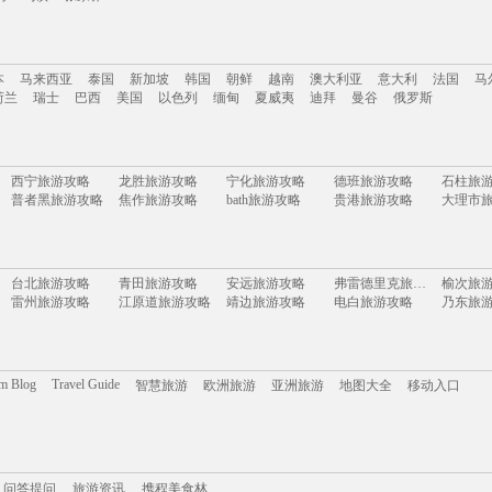
南
云南
新疆
西藏
四川
台湾
山东
河南
湖南
贵州
内蒙古
浙江
本
马来西亚
泰国
新加坡
韩国
朝鲜
越南
澳大利亚
意大利
法国
马
岛
乌镇
张家界
荷兰
瑞士
巴西
美国
以色列
缅甸
夏威夷
迪拜
曼谷
俄罗斯
本
马来西亚
泰国
新加坡
韩国
朝鲜
越南
澳大利亚
意大利
法国
马
西宁旅游攻略
龙胜旅游攻略
宁化旅游攻略
德班旅游攻略
石柱旅
荷兰
瑞士
巴西
美国
以色列
缅甸
夏威夷
迪拜
曼谷
俄罗斯
普者黑旅游攻略
焦作旅游攻略
bath旅游攻略
贵港旅游攻略
大理市
泰安旅游攻略
西班牙旅游攻略
威尼斯旅游攻略
滁州旅游攻略
敦煌旅
兰溪旅游攻略
瓦伦西亚旅游攻略
桂林旅游攻略
斯特兰德旅游攻略
喀山旅
小金旅游攻略
印第安纳旅游攻略
凯恩斯旅游攻略
长江三峡旅游攻略
辽宁旅
桐乡旅游攻略
布鲁塞尔旅游攻略
焦特普尔旅游攻略
索尔兹伯里旅游攻略
朝鲜旅
台北旅游攻略
青田旅游攻略
安远旅游攻略
弗雷德里克旅游攻略
榆次旅
哈密旅游攻略
兴隆旅游攻略
菏泽旅游攻略
加那利群岛旅游攻略
兴宁旅
雷州旅游攻略
江原道旅游攻略
靖边旅游攻略
电白旅游攻略
乃东旅
塔拉斯旅游攻略
那霸旅游攻略
圣多美和普林西比旅游攻略
百慕大旅游攻略
河源旅
黄山旅游攻略
碧罗雪山旅游攻略
阿拉贡旅游攻略
西昌旅游攻略
德国旅
顺义旅游攻略
云龙旅游攻略
华雷斯旅游攻略
福冈旅游攻略
乐昌旅
新丰旅游攻略
贝鲁特旅游攻略
洛林旅游攻略
汉诺威旅游攻略
薄荷岛
哈里斯堡旅游攻略
楚雄旅游攻略
少林寺旅游攻略
桂平旅游攻略
雅加达
圣安东尼奥旅游攻略
绵山旅游攻略
贝尔法斯特旅游攻略
通化旅游攻略
白洋淀
嵊泗旅游攻略
休斯敦旅游攻略
红海滩旅游攻略
阿雅达岛旅游攻略
崀山旅
匈牙利旅游攻略
随州旅游攻略
阿坝旅游攻略
晋中旅游攻略
om Blog
Travel Guide
智慧旅游
欧洲旅游
亚洲旅游
地图大全
移动入口
萍乡旅游攻略
丽水旅游攻略
桑给巴尔岛旅游攻略
蒙扎旅游攻略
维罗纳
棉花堡旅游攻略
圣多美旅游攻略
楠溪江旅游攻略
塞哥维亚旅游攻略
绵竹旅
鹿儿岛旅游攻略
格拉斯旅游攻略
盐城旅游攻略
关岛旅游攻略
多伦多
红河旅游攻略
额济纳旗旅游攻略
新宾旅游攻略
阿雅达岛旅游攻略
巴拉旅游攻略
渥太华旅游攻略
利马索尔旅游攻略
山东旅游攻略
东乡旅
金斯顿旅游攻略
江苏旅游攻略
灵岩寺旅游攻略
铜川旅游攻略
鹤峰旅
西塘古镇旅游攻略
扎兰屯旅游攻略
巴尔的摩旅游攻略
雁荡山旅游攻略
拜县旅
携程美食林
芒市旅游攻略
问答提问
平遥旅游攻略
旅游攻略
剑阁旅游攻略
东戴河旅游攻略
尼斯湖
申根旅游攻略
句容旅游攻略
埃勒旅游攻略
埃及旅游攻略
绩溪旅
马尼拉旅游攻略
格罗兹尼旅游攻略
菲律宾旅游攻略
宜昌旅游攻略
塔河旅游攻略
斯里巴加湾市旅游攻略
斯帕旅游攻略
圣基茨和尼维斯旅游攻略
盈江旅
问答提问
滁州旅游攻略
旅游资讯
阿马尔旅游攻略
携程美食林
克鲁姆洛夫旅游攻略
南投旅游攻略
橘园旅