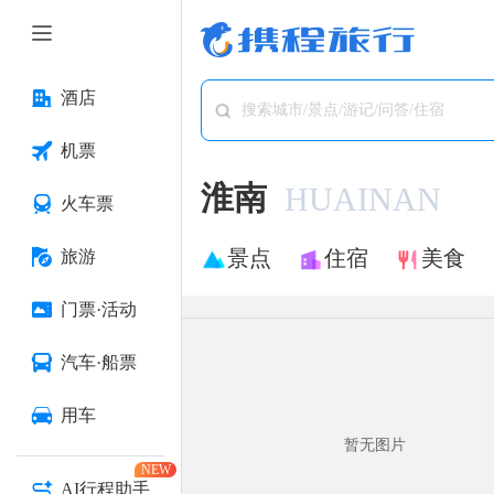
酒店
搜索城市/景点/游记/问答/住宿
机票
淮南
HUAINAN
火车票
景点
住宿
美食
旅游
门票·活动
汽车·船票
用车
暂无图片
NEW
AI行程助手