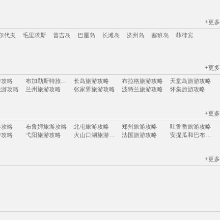
+更多
江苏
安徽
山西
黑龙江
江西
广东
河北
福建
广西
甘肃
湖北
尔代夫
毛里求斯
普吉岛
巴厘岛
长滩岛
济州岛
塞班岛
菲律宾
+更多
尔代夫
毛里求斯
普吉岛
巴厘岛
长滩岛
济州岛
塞班岛
菲律宾
游攻略
布加勒斯特旅游攻略
长岛旅游攻略
布拉格旅游攻略
天堂岛旅游攻略
旅游攻略
兰州旅游攻略
张家界旅游攻略
波特兰旅游攻略
怀集旅游攻略
游攻略
勒阿弗尔旅游攻略
卢布尔雅那旅游攻略
龙虎山旅游攻略
卡塞雷斯旅游攻略
游攻略
汶川旅游攻略
图片旅游攻略
霍斯旅游攻略
巴拿马旅游攻略
+更多
游攻略
乌鲁木齐旅游攻略
庐山旅游攻略
鼓浪屿旅游攻略
武威旅游攻略
游攻略
济源旅游攻略
埃德蒙顿旅游攻略
沂水旅游攻略
棕榈岛旅游攻略
游攻略
布鲁姆旅游攻略
北屯旅游攻略
郑州旅游攻略
吐鲁番旅游攻略
游攻略
阿斯塔纳旅游攻略
安提瓜和巴布达旅游攻略
腾冲旅游攻略
古尔旅游攻略
游攻略
弋阳旅游攻略
火山口湖旅游攻略
法国旅游攻略
安提瓜和巴布达旅游攻略
游攻略
维多利亚公园旅游攻略
坝上旅游攻略
开封旅游攻略
赫章旅游攻略
游攻略
韩城旅游攻略
波尔旅游攻略
盐城旅游攻略
临江旅游攻略
游攻略
宣城旅游攻略
阿尔卑斯山旅游攻略
大同旅游攻略
魁北克市旅游攻略
旅游攻略
红原旅游攻略
西江千户苗寨旅游攻略
金泽旅游攻略
桑坦德旅游攻略
旅游攻略
奥尔良旅游攻略
维多利亚旅游攻略
阿拉善左旗旅游攻略
富春江旅游攻略
+更多
旅游攻略
锡林浩特旅游攻略
岩手县旅游攻略
马萨诸塞州旅游攻略
馆陶旅游攻略
游攻略
蓬莱旅游攻略
深圳旅游攻略
奈梅亨旅游攻略
三门峡旅游攻略
里约热内卢旅游攻略
奉节旅游攻略
龙胜旅游攻略
大明山旅游攻略
围场旅游攻略
旅游攻略
河内旅游攻略
南澳旅游攻略
遵化旅游攻略
angelina旅游攻略
游攻略
五泄旅游攻略
七仙岭旅游攻略
博洛尼亚旅游攻略
余杭旅游攻略
旅游攻略
尖峰岭旅游攻略
镇原旅游攻略
卡拉旅游攻略
婆罗洲旅游攻略
玫瑰海岸旅游攻略
黟县旅游攻略
马里兰旅游攻略
抚顺旅游攻略
海南旅游攻略
游攻略
临江旅游攻略
阿姆斯特丹旅游攻略
长春旅游攻略
里约热内卢旅游攻略
游攻略
唐克旅游攻略
屏东旅游攻略
基诺旅游攻略
临汾旅游攻略
游攻略
承德旅游攻略
棉兰老岛旅游攻略
昌黎旅游攻略
白金岛旅游攻略
旅游攻略
黎川旅游攻略
洛伊克巴德旅游攻略
伯罗奔尼撒旅游攻略
溧阳旅游攻略
游攻略
溪口旅游攻略
保加利亚旅游攻略
天目湖旅游攻略
菲尔德旅游攻略
阿拉善盟旅游攻略
南昌旅游攻略
嘉峪关旅游攻略
玉环旅游攻略
马尔默旅游攻略
游攻略
敦化旅游攻略
闸坡旅游攻略
佩特拉旅游攻略
花莲旅游攻略
游攻略
墨西哥城旅游攻略
巴中旅游攻略
松阳旅游攻略
新奥尔良旅游攻略