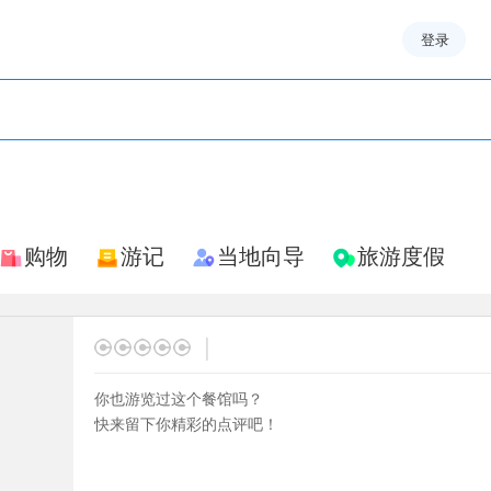
登录
购物
游记
当地向导
旅游度假
|
你也游览过这个餐馆吗？
快来留下你精彩的点评吧！