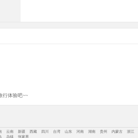
行体验吧~~
南
云南
新疆
西藏
四川
台湾
山东
河南
湖南
贵州
内蒙古
浙江
岛
乌镇
张家界