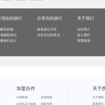
胡志明市旅游攻略
悉尼旅游攻略
闽侯旅游攻略
富宁旅游攻略
蓝湾旅
西安旅游攻略
武宣旅游攻略
太地町旅游攻略
加德满都旅游攻略
浑源旅
瑶里旅游攻略
广南旅游攻略
会安旅游攻略
利川市旅游攻略
松江旅
塞浦路斯旅游攻略
比斯特旅游攻略
冰岛旅游攻略
金寨旅游攻略
南极旅
金泽旅游攻略
科伦坡旅游攻略
大明山旅游攻略
绥芬河旅游攻略
莱斯特
班加罗尔旅游攻略
哈尔施塔特旅游攻略
文昌旅游攻略
九份旅游攻略
永定旅
洛桑旅游攻略
费拉拉旅游攻略
西塘旅游攻略
纳米比亚旅游攻略
马萨基旅游攻略
朱家尖旅游攻略
哈瓦那旅游攻略
龙井旅游攻略
延边旅
雪乡旅游攻略
锡林浩特旅游攻略
印第安纳波利斯旅游攻略
廊坊旅游攻略
比利时
发现你的旅行
分享你的旅行
关于我们
剑川旅游攻略
阿巴嘎旗旅游攻略
察隅旅游攻略
马六甲市旅游攻略
爱琴海
黎川旅游攻略
彭州旅游攻略
京都旅游攻略
宜兴旅游攻略
永泰旅
荷兰村旅游攻略
台儿庄旅游攻略
开封旅游攻略
埃及旅游攻略
巴斯旅
但尼丁旅游攻略
florence旅游攻略
石头城旅游攻略
白山旅游攻略
会同旅
加拿大旅游攻略
双廊旅游攻略
巽寮湾旅游攻略
凉山旅游攻略
长白山
了解目的地
哈特福德旅游攻略
平遥旅游攻略
发表游记大作
威海旅游攻略
社区简介
土库曼斯坦旅游攻略
铁力旅
仙台旅游攻略
慈城旅游攻略
尼亚美旅游攻略
孝感旅游攻略
维克旅
浑源旅游攻略
平塘旅游攻略
成都旅游攻略
科罗拉多大峡谷旅游攻略
塞舌尔
阅读精彩游记
点评去过的景点
加入我们
东山旅游攻略
安阳旅游攻略
石垣岛旅游攻略
秀山岛旅游攻略
葡萄牙
秀山旅游攻略
隆安旅游攻略
德阳旅游攻略
泸定旅游攻略
同里旅
格陵兰岛旅游攻略
普吉岛旅游攻略
普宁旅游攻略
阳高旅游攻略
高州旅
请教旅行达人
智慧旅游
和县旅游攻略
山打根旅游攻略
印度尼西亚旅游攻略
桑植旅游攻略
俄亥俄
布里斯班旅游攻略
马达加斯加旅游攻略
海螺沟旅游攻略
佩特拉旅游攻略
涿州旅游攻略
比什凯克旅游攻略
塞瓦斯托波尔旅游攻略
马萨基旅游攻略
内乡旅
平凉旅游攻略
巴拉旅游攻略
但尼丁旅游攻略
俄克拉何马州旅游攻略
卡拉奇
北领地旅游攻略
长崎旅游攻略
昆明旅游攻略
淮安旅游攻略
漯河旅
胡志明市旅游攻略
镇江旅游攻略
延安旅游攻略
佳木斯旅游攻略
白滨旅游攻略
怀来旅游攻略
淳安旅游攻略
克罗地亚旅游攻略
铜仁旅
腾冲旅游攻略
沙美岛旅游攻略
西塘旅游攻略
白滨旅游攻略
曼哈顿
圣迭戈旅游攻略
阿皮亚旅游攻略
北投旅游攻略
中山旅游攻略
汤阴旅
民丹岛旅游攻略
定西旅游攻略
亚速尔群岛旅游攻略
淮南旅游攻略
理塘旅
宁海旅游攻略
阿尔高旅游攻略
冲绳旅游攻略
内蒙古旅游攻略
奥斯陆
蓝毗尼旅游攻略
楚雄旅游攻略
长岛旅游攻略
江陵旅游攻略
铜仁旅
斯里兰卡旅游攻略
易县旅游攻略
泸沽湖旅游攻略
尼亚加拉旅游攻略
西雅图
北岛旅游攻略
尼泊尔旅游攻略
保利斯塔旅游攻略
千岛湖旅游攻略
格兰德
榆林旅游攻略
河北旅游攻略
广州旅游攻略
贝洛奥里藏特旅游攻略
哈巴河
常德旅游攻略
西西里旅游攻略
哈尔滨旅游攻略
香港旅游攻略
日照旅
万丹旅游攻略
圣特罗佩旅游攻略
黑岛旅游攻略
坦帕旅游攻略
奥地利
福建土楼旅游攻略
芷江旅游攻略
温泉旅游攻略
长兴旅游攻略
黑河旅
万隆旅游攻略
天门旅游攻略
谢菲尔德旅游攻略
以色列旅游攻略
阿坝旅
平潭旅游攻略
伊斯兰堡旅游攻略
菏泽旅游攻略
马山旅游攻略
从江旅
长治旅游攻略
奈良旅游攻略
长汀县旅游攻略
黄石国家公园旅游攻略
屏南旅
布鲁日旅游攻略
因特拉肯旅游攻略
马来西亚旅游攻略
加拉帕戈斯旅游攻略
萧山旅
赵县旅游攻略
天堂海滩旅游攻略
顺昌旅游攻略
塞班岛旅游攻略
龙门旅
卡梅尔旅游攻略
襄阳旅游攻略
美奈旅游攻略
耶路撒冷旅游攻略
加盟合作
关于
沈家门旅游攻略
增城旅游攻略
济宁旅游攻略
安道尔城旅游攻略
临夏旅
邵阳旅游攻略
于都旅游攻略
安庆旅游攻略
个旧旅游攻略
曼彻斯特旅游攻略
阿兰达旅游攻略
北马里亚纳群岛旅游攻略
民丹岛旅游攻略
阿尔旅
台中旅游攻略
大足旅游攻略
阿格拉旅游攻略
乌兰察布旅游攻略
康威旅
巽寮湾旅游攻略
九乡旅游攻略
潞城旅游攻略
蒙特雷旅游攻略
靖西旅
分销联盟
友情链接
关于携程
慈溪旅游攻略
江口旅游攻略
智利旅游攻略
博罗旅游攻略
天台旅
大叻旅游攻略
玉环旅游攻略
天台山旅游攻略
台山旅游攻略
万荣旅
封开旅游攻略
巴尔卡旅游攻略
平定旅游攻略
郎木寺旅游攻略
福鼎旅
企业礼品卡采购
保险代理
联系我们