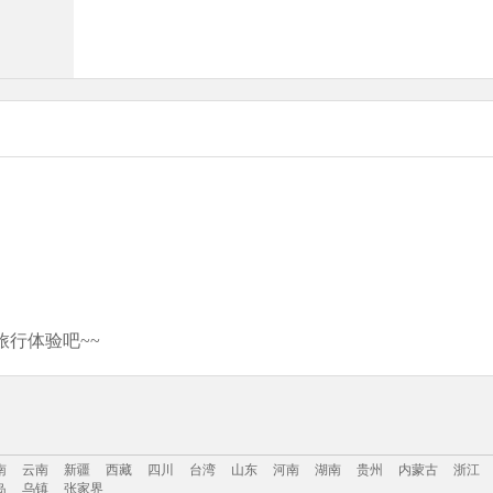
行体验吧~~
南
云南
新疆
西藏
四川
台湾
山东
河南
湖南
贵州
内蒙古
浙江
岛
乌镇
张家界