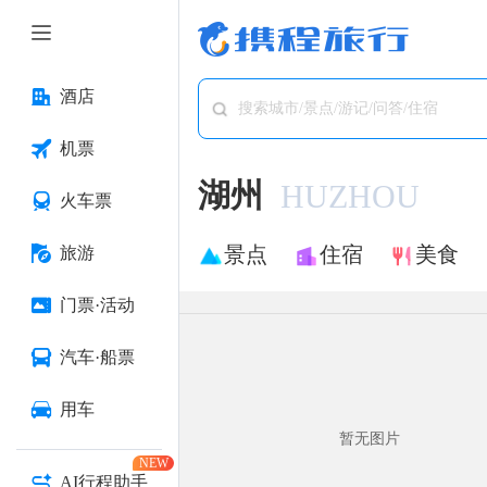
酒店
搜索城市/景点/游记/问答/住宿
机票
湖州
HUZHOU
火车票
景点
住宿
美食
旅游
门票·活动
汽车·船票
用车
暂无图片
NEW
AI行程助手