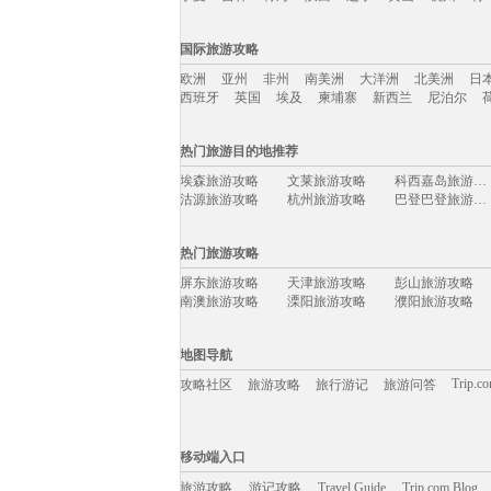
国内旅游攻略移动入口：
国际旅游攻略
北京
上海
澳门
香港
厦门
丽江
三亚
海
欧洲
亚州
非州
南美洲
大洋洲
北美洲
日
宁夏
吉林
青海
陕西
辽宁
黄山
杭州
青
西班牙
英国
埃及
柬埔寨
新西兰
尼泊尔
国际旅游攻略移动入口：
热门旅游目的地推荐
欧洲
亚州
非州
南美洲
大洋洲
北美洲
日
埃森旅游攻略
文莱旅游攻略
科西嘉岛旅游攻略
西班牙
英国
埃及
柬埔寨
新西兰
尼泊尔
沽源旅游攻略
杭州旅游攻略
巴登巴登旅游攻略
波德申旅游攻略
铜鼓旅游攻略
萍乡旅游攻略
波尔旅游攻略
大阪旅游攻略
巴布亚新几内亚旅游攻略
热门旅游攻略
宝兴旅游攻略
塞维利亚旅游攻略
扎兰屯旅游攻略
盘山旅游攻略
阳泉旅游攻略
嵩山旅游攻略
屏东旅游攻略
天津旅游攻略
彭山旅游攻略
慕尼黑旅游攻略
马祖旅游攻略
秀山旅游攻略
南澳旅游攻略
溧阳旅游攻略
濮阳旅游攻略
韶山旅游攻略
惠来旅游攻略
兰州旅游攻略
曲阜旅游攻略
新加坡旅游攻略
丰宁旅游攻略
丹东旅游攻略
特雷维索旅游攻略
伊比利亚旅游攻略
萧山旅游攻略
泸水旅游攻略
石台旅游攻略
伯罗奔尼撒旅游攻略
纳米比亚旅游攻略
罗平旅游攻略
地图导航
斯特兰德旅游攻略
雅加达旅游攻略
霍巴特旅游攻略
龙海旅游攻略
龙虎山旅游攻略
敦化旅游攻略
五泄旅游攻略
怒江旅游攻略
杭州旅游攻略
Trip.c
攻略社区
旅游攻略
旅行游记
旅游问答
吉尔吉斯斯坦旅游攻略
淳安旅游攻略
台东旅游攻略
西西里旅游攻略
以色列旅游攻略
亚布力旅游攻略
摩纳哥旅游攻略
彭山旅游攻略
塔曼尼加拉旅游攻略
橘园旅游攻略
那曲旅游攻略
黑龙江旅游攻略
特纳旅游攻略
金门旅游攻略
邵阳旅游攻略
移动端入口:
加那利群岛旅游攻略
户县旅游攻略
周宁旅游攻略
石城旅游攻略
长治旅游攻略
临海旅游攻略
Trip.com Blog
Travel Guide
北海道旅游攻略
旅游资讯
喀什旅游攻略
贡嘎旅游攻略
游记攻略
移动端入口
景洪旅游攻略
长滩旅游攻略
马提尼克旅游攻略
卡罗维发利旅游攻略
马斯喀特旅游攻略
施瓦茨旅游攻略
宁武旅游攻略
可可托海旅游攻略
榆林旅游攻略
旅游攻略
游记攻略
阿尔克马尔旅游攻略
Travel Guide
格但斯克旅游攻略
威尔士旅游攻略
Trip.com Blog