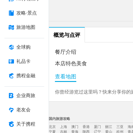
攻略·景点
旅游地图
概览与点评
全球购
餐厅介绍
礼品卡
本店特色美食
携程金融
查看地图
你曾经游览过这里吗？快来分享你的旅
企业商旅
老友会
国内旅游攻略
关于携程
北京
上海
澳门
香港
厦门
丽江
三亚
海
宁夏
吉林
青海
陕西
辽宁
黄山
杭州
青