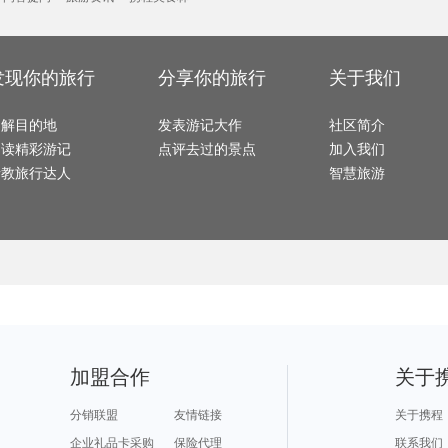
温州旅游攻略
石柱旅游攻略
毛里塔尼亚旅游攻略
连云港旅游攻略
沈家门
惠州旅游攻略
神农架旅游攻略
阿巴嘎旗旅游攻略
永善旅游攻略
房山旅
塞罕坝旅游攻略
亚特兰大旅游攻略
阿皮亚旅游攻略
北戴河旅游攻略
襄垣旅
三亚 旅游攻略
黔南旅游攻略
布里斯托旅游攻略
冲绳县旅游攻略
山南旅
多哥旅游攻略
和县旅游攻略
当阳旅游攻略
蒙古旅游攻略
堪培拉旅游攻略
科伦坡旅游攻略
蒙山旅游攻略
石垣岛旅游攻略
牡丹江
摩纳哥城旅游攻略
拜县旅游攻略
巴里岛旅游攻略
黑山旅游攻略
隆安旅
阿塞拜疆旅游攻略
塔城市旅游攻略
新港旅游攻略
恒春旅游攻略
京都旅
户县旅游攻略
华山旅游攻略
马萨基旅游攻略
南戴河旅游攻略
发现你的旅行
分享你的旅行
关于我们
清远旅游攻略
海拉尔旅游攻略
克罗地亚旅游攻略
库车旅游攻略
顺义旅
朱家尖旅游攻略
澄江旅游攻略
宜黄旅游攻略
平塘旅游攻略
海南藏族自治州旅游攻略
马丘比丘旅游攻略
湖北旅游攻略
hollywood旅游攻略
温州旅
塞哥维亚旅游攻略
句容旅游攻略
曲靖旅游攻略
道真旅游攻略
德庆旅
挪威旅游攻略
红河旅游攻略
盘山旅游攻略
从化旅游攻略
察隅旅
了解目的地
岳阳旅游攻略
发表游记大作
格拉纳达旅游攻略
波罗的海旅游攻略
馆陶旅游攻略
社区简介
鲅鱼圈
常德旅游攻略
阿尔高旅游攻略
波尔图旅游攻略
武胜旅游攻略
桐庐旅
莱昂旅游攻略
桑坦德旅游攻略
织金旅游攻略
张家港旅游攻略
阅读精彩游记
点评去过的景点
加入我们
北疆旅游攻略
沙城旅游攻略
海南旅游攻略
蓟县旅游攻略
汕尾旅
巴拉望旅游攻略
纳什维尔旅游攻略
宁波旅游攻略
洞爷湖旅游攻略
汉诺威
福鼎旅游攻略
庆阳旅游攻略
果洛旅游攻略
大埔旅游攻略
请教旅行达人
智慧旅游
儋州旅游攻略
鹤壁旅游攻略
东戴河旅游攻略
汉源旅游攻略
凤县旅游攻略
江油旅游攻略
广南旅游攻略
塞维利亚旅游攻略
玉环旅
阳西旅游攻略
迁安旅游攻略
图瓦旅游攻略
大西洋城旅游攻略
博罗旅
西澳旅游攻略
乐至旅游攻略
武义旅游攻略
临沂旅游攻略
比尔旅
南京旅游攻略
鹿儿岛旅游攻略
丹嫩沙多旅游攻略
张家口旅游攻略
瑞丽旅
埃勒旅游攻略
南平旅游攻略
维戈旅游攻略
波罗的海旅游攻略
ireland旅游攻略
布宜诺斯艾利斯旅游攻略
保山旅游攻略
盐池旅游攻略
黄姚古镇旅游攻略
长春旅游攻略
克里特岛旅游攻略
亚速尔群岛旅游攻略
石柱旅
旅顺旅游攻略
日内瓦旅游攻略
蒙特雷旅游攻略
下地岛旅游攻略
金沙滩
洛桑旅游攻略
哈利利旅游攻略
丰宁坝上旅游攻略
阿尔泰旅游攻略
万丹旅
陇南旅游攻略
摩尔曼斯克旅游攻略
爱沙尼亚旅游攻略
大理市旅游攻略
泰宁旅
璧山旅游攻略
波拉波拉岛旅游攻略
秀山岛旅游攻略
伊瓜苏瀑布旅游攻略
滨州旅
楚雄旅游攻略
雷尼尔旅游攻略
阳春旅游攻略
亚马孙河旅游攻略
蜜月岛
十堰旅游攻略
黄龙旅游攻略
德令哈旅游攻略
贝希特斯加登旅游攻略
鹤岗旅
兰卡威旅游攻略
基隆旅游攻略
缅甸旅游攻略
迈阿密旅游攻略
哈勃岛
龙脊梯田旅游攻略
永顺旅游攻略
营口旅游攻略
赵县旅游攻略
芷江旅
卢森堡旅游攻略
乐东旅游攻略
神池旅游攻略
佐贺旅游攻略
烟台旅
米苏拉塔旅游攻略
吉隆坡旅游攻略
龙里旅游攻略
尼亚美旅游攻略
特里尔
滦县旅游攻略
九华山旅游攻略
爱琴海诸岛旅游攻略
布里斯托旅游攻略
黔东南
蒙古旅游攻略
云南旅游攻略
哥斯达黎加旅游攻略
札幌旅游攻略
普拉托
郎木寺旅游攻略
格但斯克旅游攻略
布隆迪旅游攻略
安卡拉旅游攻略
弋阳旅
开曼群岛旅游攻略
巴马科旅游攻略
遂宁旅游攻略
当涂旅游攻略
青岛旅游攻略
富士山旅游攻略
乌兰旅游攻略
黑岛旅游攻略
门头沟
老挝旅游攻略
沽源旅游攻略
雷克雅未克旅游攻略
聂拉木旅游攻略
安卡拉
加盟合作
关于
万丹旅游攻略
罗甸旅游攻略
维多利亚瀑布旅游攻略
太湖旅游攻略
遵义旅游攻略
巴拉旅游攻略
贺州旅游攻略
长乐旅游攻略
喜德旅
卡拉奇旅游攻略
萨格勒布旅游攻略
匈牙利旅游攻略
温泉旅游攻略
新德里
邯郸旅游攻略
所罗门群岛旅游攻略
河北旅游攻略
龙游旅游攻略
江原道旅游攻略
德化旅游攻略
大埔旅游攻略
桃花岛旅游攻略
分销联盟
友情链接
关于携程
鹿港旅游攻略
南阳旅游攻略
巴布亚新几内亚旅游攻略
青城山旅游攻略
定西旅
巴尔的摩旅游攻略
塞拉利昂旅游攻略
北领地旅游攻略
浦江旅游攻略
保定旅
格拉斯旅游攻略
徐闻旅游攻略
封开旅游攻略
大丰旅游攻略
莱昂旅
企业礼品卡采购
保险代理
联系我们