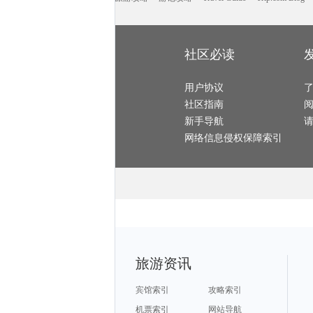
龙岩旅游攻略
贺州旅游攻略
洛斯卡沃斯旅游攻略
卢布尔雅那旅游攻略
湘西旅游攻略
香港旅游攻略
资兴旅游攻略
巴马旅游攻略
圣基茨和尼维斯旅游攻略
晋城旅游攻略
义乌旅游攻略
罗索旅游攻略
墨竹工卡旅游攻略
昌吉旅游攻略
莱茵河谷旅游攻略
san francisco旅游攻略
邵阳旅游攻略
天柱山旅游攻略
玉林旅游攻略
普吉岛旅游攻略
橘园旅游攻略
西柏坡旅游攻略
月牙泉旅游攻略
仙本那旅游攻略
克里米亚半岛旅游攻略
上虞旅游攻略
达拉特旗旅游攻略
社区必读
休宁旅游攻略
梅斯旅游攻略
布里斯班旅游攻略
张掖旅游攻略
宿州旅游攻略
维也纳旅游攻略
萨拉戈萨旅游攻略
益阳旅游攻略
巴尔的摩旅游攻略
广州旅游攻略
台儿庄旅游攻略
渭南旅游攻略
格兰德旅游攻略
岘港旅游攻略
哈库拉旅游攻略
镇远旅游攻略
宜昌旅游攻略
用户协议
安康旅游攻略
马六甲市旅游攻略
晋中旅游攻略
奥尔良旅游攻略
斯洛文尼亚旅游攻略
塔河旅游攻略
江山旅游攻略
社区指南
大溪地旅游攻略
东湖旅游攻略
那曲地区旅游攻略
蚌埠旅游攻略
亳州旅游攻略
天水旅游攻略
乃东旅游攻略
天堂岛旅游攻略
伊达旅游攻略
新手导航
马丘比丘旅游攻略
株洲旅游攻略
洛阳旅游攻略
三清山旅游攻略
长崎旅游攻略
焦特普尔旅游攻略
枣庄旅游攻略
广安旅游攻略
圣地亚哥旅游攻略
网络信息侵权保障索引
科西嘉旅游攻略
艾克斯旅游攻略
腾冲旅游攻略
新加坡旅游攻略
纳皮尔旅游攻略
喀麦隆旅游攻略
图木舒克旅游攻略
宏村旅游攻略
龙井旅游攻略
德累斯顿旅游攻略
Pinnawela旅游攻略
温尼伯旅游攻略
万州旅游攻略
密苏里旅游攻略
钦州旅游攻略
武当山旅游攻略
乌尤尼旅游攻略
凯尔旅游攻略
明尼阿波利斯旅游攻略
优胜美地国家公园旅游攻略
圣西罗旅游攻略
阿拉木图旅游攻略
第戎旅游攻略
西岭雪山旅游攻略
三明旅游攻略
宁德旅游攻略
涿州旅游攻略
拉罗汤加岛旅游攻略
文山旅游攻略
布鲁塞尔旅游攻略
阿联酋旅游攻略
大城旅游攻略
皇后镇旅游攻略
蒙山旅游攻略
青浦旅游攻略
西山旅游攻略
台山旅游攻略
南昌旅游攻略
毕尔巴鄂旅游攻略
波特兰旅游攻略
中岳庙旅游攻略
施皮茨旅游攻略
周庄旅游攻略
墨西哥旅游攻略
咸宁旅游攻略
满洲里旅游攻略
科尔多瓦旅游攻略
华欣旅游攻略
漳州旅游攻略
石河子旅游攻略
剑阁旅游攻略
通化旅游攻略
河间旅游攻略
圣彼得堡旅游攻略
石梅湾旅游攻略
应县旅游攻略
盈江旅游攻略
同江旅游攻略
通道旅游攻略
兴安旅游攻略
兴宁旅游攻略
民丹岛旅游攻略
遂昌旅游攻略
旅游资讯
唐山旅游攻略
东帝汶旅游攻略
林州旅游攻略
科林斯旅游攻略
蓝毗尼旅游攻略
互助旅游攻略
布达佩斯旅游攻略
涿州旅游攻略
石头城旅游攻略
晋江旅游攻略
衡水旅游攻略
巽寮湾旅游攻略
札幌旅游攻略
华雷斯旅游攻略
连南旅游攻略
宾馆索引
攻略索引
佳木斯旅游攻略
圣迭戈旅游攻略
正定旅游攻略
美因茨旅游攻略
阿拉贡旅游攻略
黎平旅游攻略
织金旅游攻略
布莱顿旅游攻略
普兰旅游攻略
机票索引
网站导航