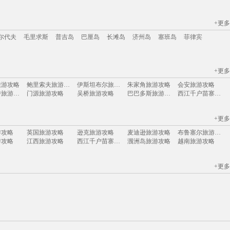
+更多
江苏
安徽
山西
黑龙江
江西
广东
河北
福建
广西
甘肃
湖北
尔代夫
毛里求斯
普吉岛
巴厘岛
长滩岛
济州岛
塞班岛
菲律宾
+更多
尔代夫
毛里求斯
普吉岛
巴厘岛
长滩岛
济州岛
塞班岛
菲律宾
旅游攻略
鲍里索夫旅游攻略
伊斯坦布尔旅游攻略
朱家角旅游攻略
会安旅游攻略
斯图加特旅游攻略
门源旅游攻略
吴桥旅游攻略
巴巴多斯旅游攻略
西江千户苗寨旅游攻略
游攻略
菲尔德旅游攻略
邢台旅游攻略
斯特兰德旅游攻略
平顺旅游攻略
旅游攻略
兴城旅游攻略
理塘旅游攻略
白玉县旅游攻略
茂名旅游攻略
+更多
哈里斯堡旅游攻略
阿巴嘎旗旅游攻略
贝尔法斯特旅游攻略
南海旅游攻略
泰和旅游攻略
格鲁吉亚旅游攻略
卢克索旅游攻略
爱德华王子岛旅游攻略
崀山旅游攻略
勒阿弗尔旅游攻略
游攻略
英国旅游攻略
逊克旅游攻略
麦迪逊旅游攻略
布鲁塞尔旅游攻略
游攻略
偏关旅游攻略
清新旅游攻略
阳江旅游攻略
米易旅游攻略
游攻略
江西旅游攻略
西江千户苗寨旅游攻略
涠洲岛旅游攻略
越南旅游攻略
游攻略
加尔各答旅游攻略
莽山旅游攻略
基诺旅游攻略
昆卡旅游攻略
游攻略
天目湖旅游攻略
圣路易斯旅游攻略
卡布拉旅游攻略
阿拉尔旅游攻略
游攻略
布里亚特共和国旅游攻略
逊克旅游攻略
泸水旅游攻略
平遥旅游攻略
旅游攻略
热浪岛旅游攻略
栾川旅游攻略
费拉拉旅游攻略
里昂旅游攻略
杜塞尔多夫旅游攻略
巍山旅游攻略
天台山旅游攻略
马赛旅游攻略
意大利旅游攻略
+更多
旅游攻略
霍斯旅游攻略
棕榈岛旅游攻略
莱斯特旅游攻略
乌尤尼旅游攻略
西西里岛旅游攻略
山东旅游攻略
徐州旅游攻略
金沙旅游攻略
牙买加旅游攻略
旅游攻略
苏格兰旅游攻略
宝石岛旅游攻略
丹凤旅游攻略
梧州旅游攻略
游攻略
马特洪峰旅游攻略
赞比亚旅游攻略
曼哈顿旅游攻略
锡耶纳旅游攻略
旅游攻略
泰顺旅游攻略
娄底旅游攻略
潮州旅游攻略
达拉特旗旅游攻略
游攻略
余姚旅游攻略
布卡旅游攻略
临沧旅游攻略
南宁旅游攻略
斯摩棱斯克旅游攻略
汤加旅游攻略
淳化旅游攻略
白金岛旅游攻略
江山旅游攻略
游攻略
麦德林旅游攻略
卢塞恩旅游攻略
和林格尔旅游攻略
埃塞俄比亚旅游攻略
游攻略
宜春旅游攻略
乐清旅游攻略
蔚县旅游攻略
兴义旅游攻略
游攻略
格林纳达旅游攻略
山打根旅游攻略
湘西旅游攻略
湛江旅游攻略
旅游攻略
那霸旅游攻略
灵川旅游攻略
巴斯旅游攻略
徐州旅游攻略
旅游攻略
云龙旅游攻略
俄亥俄州旅游攻略
巴厘岛旅游攻略
土库曼斯坦旅游攻略
镇远古镇旅游攻略
内蒙古旅游攻略
库尔勒旅游攻略
留尼汪旅游攻略
香格里拉旅游攻略
游攻略
大邱旅游攻略
雅典旅游攻略
沈阳旅游攻略
门多萨旅游攻略
旅游攻略
哈勃岛旅游攻略
垦丁旅游攻略
邢台旅游攻略
丰都旅游攻略