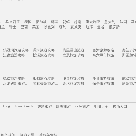
南
云南
新疆
西藏
四川
台湾
山东
河南
湖南
贵州
内蒙古
浙江
本
马来西亚
泰国
新加坡
韩国
朝鲜
越南
澳大利亚
意大利
法国
马
岛
乌镇
张家界
荷兰
瑞士
巴西
美国
以色列
缅甸
夏威夷
迪拜
曼谷
俄罗斯
本
马来西亚
泰国
新加坡
韩国
朝鲜
越南
澳大利亚
意大利
法国
马
鸡冠洞旅游攻略
漯河旅游攻略
梅里雪山旅游攻略
当涂旅游攻略
奥兰多
荷兰
瑞士
巴西
美国
以色列
缅甸
夏威夷
迪拜
曼谷
俄罗斯
江孜旅游攻略
松溪旅游攻略
埃及旅游攻略
马六甲市旅游攻略
洛杉矶旅游攻略
亚庇旅游攻略
朔州旅游攻略
苏里南旅游攻略
璧山旅
芬兰旅游攻略
虎门旅游攻略
大峡谷国家公园旅游攻略
长兴岛旅游攻略
匹兹堡
佳县旅游攻略
阿布扎比旅游攻略
芷江旅游攻略
民丹岛旅游攻略
大堡礁旅游攻略
绥化旅游攻略
蒙彼利埃旅游攻略
圣保罗旅游攻略
德钦旅游攻略
加勒旅游攻略
茂县旅游攻略
多哥旅游攻略
武汉旅
鞑靼斯坦共和国旅游攻略
卡罗维发利旅游攻略
横滨旅游攻略
保亭旅游攻略
英国旅
沃尔姆斯旅游攻略
芙花芬岛旅游攻略
金坛旅游攻略
保亭旅游攻略
黑岛旅
塞舌尔旅游攻略
纳雍旅游攻略
新竹旅游攻略
米卢斯旅游攻略
镇康旅
雅江旅游攻略
永定旅游攻略
番禺旅游攻略
临沧旅游攻略
石泉旅
巴拿马城旅游攻略
周庄旅游攻略
十堰旅游攻略
汉中旅游攻略
四国旅
亳州旅游攻略
南投旅游攻略
文庙旅游攻略
武夷山旅游攻略
爱丁堡
安吉旅游攻略
乌兰浩特旅游攻略
北海旅游攻略
周庄古镇旅游攻略
大连旅游攻略
班加罗尔旅游攻略
三水旅游攻略
东方旅游攻略
格尔木
白滨旅游攻略
特拉布宗旅游攻略
毕尔巴鄂旅游攻略
象山旅游攻略
巴拿马旅游攻略
多维尔旅游攻略
马来西亚旅游攻略
宜黄旅游攻略
阿克苏
om Blog
Travel Guide
智慧旅游
欧洲旅游
亚洲旅游
地图大全
移动入口
福安旅游攻略
沙洋旅游攻略
犍为旅游攻略
凯恩斯旅游攻略
中宁旅
坝上旅游攻略
钟祥旅游攻略
塞罕坝旅游攻略
巴登巴登旅游攻略
利雅得
威尔士旅游攻略
青海湖旅游攻略
那霸旅游攻略
乌镇旅游攻略
内江旅
纳卡旅游攻略
五台山旅游攻略
古巴旅游攻略
马里兰旅游攻略
马累旅游攻略
许昌旅游攻略
安远旅游攻略
格罗兹尼旅游攻略
bath旅
大理旅游攻略
法兰克福旅游攻略
罗甸旅游攻略
普洱旅游攻略
衢州旅
石台旅游攻略
阳朔旅游攻略
宜宾旅游攻略
西柏坡旅游攻略
紫云旅
携程美食林
博登湖旅游攻略
问答提问
旅游攻略
乌兰布统草原旅游攻略
赫章旅游攻略
苏里南旅游攻略
普者黑
安道尔城旅游攻略
大方旅游攻略
博登湖旅游攻略
伯尔尼旅游攻略
宫古岛
邦咯岛旅游攻略
鹿儿岛旅游攻略
绩溪旅游攻略
白俄罗斯旅游攻略
郴州旅游攻略
朝阳旅游攻略
利马旅游攻略
的里雅斯特旅游攻略
金昌旅
问答提问
防城港旅游攻略
旅游资讯
澎湖旅游攻略
携程美食林
圣诞岛旅游攻略
布拉格旅游攻略
日喀则