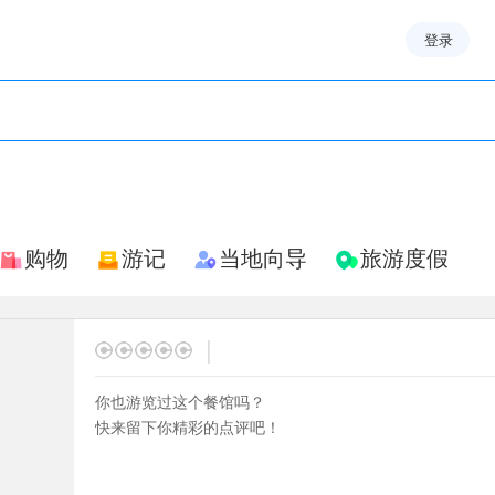
登录
购物
游记
当地向导
旅游度假
|
你也游览过这个餐馆吗？
快来留下你精彩的点评吧！