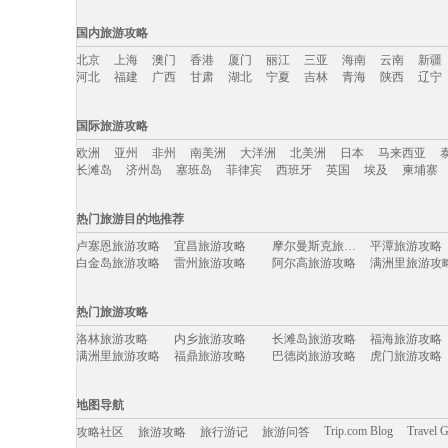
国内旅游攻略
北京
上海
澳门
香港
厦门
丽江
三亚
海南
云南
新疆
河北
福建
广西
甘肃
湖北
宁夏
吉林
青海
陕西
辽宁
国内旅游攻略移动入口：
国际旅游攻略
北京
上海
澳门
香港
厦门
丽江
三亚
海南
云南
新疆
欧洲
亚州
非州
南美洲
大洋洲
北美洲
日本
马来西亚
河北
福建
广西
甘肃
湖北
宁夏
吉林
青海
陕西
辽宁
长滩岛
济州岛
塞班岛
菲律宾
西班牙
英国
埃及
柬埔寨
国际旅游攻略移动入口：
热门旅游目的地推荐
欧洲
亚州
非州
南美洲
大洋洲
北美洲
日本
马来西亚
卢塞恩旅游攻略
宜昌旅游攻略
摩尔曼斯克旅游攻略
平潭旅游攻略
长滩岛
济州岛
塞班岛
菲律宾
西班牙
英国
埃及
柬埔寨
白金岛旅游攻略
雷州旅游攻略
阿尔高旅游攻略
满洲里旅游攻
栾川旅游攻略
贝鲁特旅游攻略
东阳旅游攻略
卡莫纳旅游攻
阿拉善左旗旅游攻略
沙姆沙伊赫旅游攻略
乌海旅游攻略
格陵兰岛
热门旅游攻略
兰州旅游攻略
剑阁旅游攻略
长葛旅游攻略
拜县旅游攻略
鄂尔多斯旅游攻略
因特拉肯旅游攻略
朝鲜旅游攻略
巩义旅游攻略
洛林旅游攻略
内乡旅游攻略
长滩岛旅游攻略
福海旅游攻略
伯明翰旅游攻略
浦城旅游攻略
安道尔共和国旅游攻略
龙潭大峡
满洲里旅游攻略
福鼎旅游攻略
巴德岗旅游攻略
虎门旅游攻略
石林旅游攻略
印第安纳州旅游攻略
哈尔滨旅游攻略
江西旅游攻略
圣特罗佩旅游攻略
阿克苏旅游攻略
毛里塔尼亚旅游攻略
泰山旅游攻略
东戴河旅游攻略
奥克兰旅游攻略
韩城旅游攻略
乌兰浩特
炉霍旅游攻略
贝洛奥里藏特旅游攻略
米苏拉塔旅游攻略
临朐旅游攻略
斯摩棱斯克旅游攻略
新郑旅游攻略
下龙湾旅游攻略
赤水旅游攻略
地图导航
兴宁旅游攻略
河南旅游攻略
凭祥旅游攻略
哈利利旅游攻
平塘旅游攻略
连江旅游攻略
米科诺斯岛旅游攻略
四平旅游攻略
洞爷湖旅游攻略
香格里拉旅游攻略
蚌埠旅游攻略
皇后镇旅游攻
Trip.com Blog
Travel 
攻略社区
旅游攻略
旅行游记
旅游问答
连州旅游攻略
波西塔诺旅游攻略
宜州旅游攻略
塞拉旅游攻略
慈城旅游攻略
浑源旅游攻略
小金旅游攻略
阳泉旅游攻略