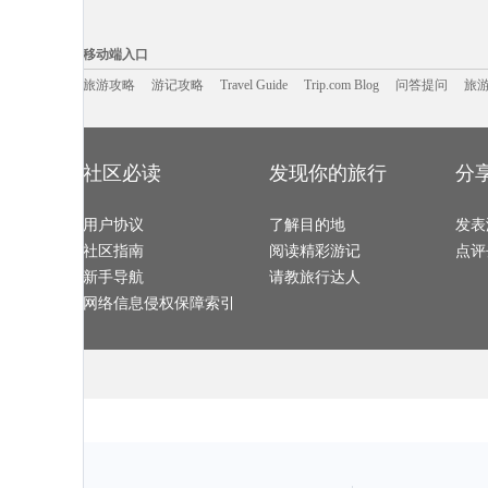
防城港旅游攻略
维也纳旅游攻略
平遥旅游攻略
班达亚齐
正定旅游攻略
博登湖旅游攻略
花都旅游攻略
延安旅游攻略
武当山旅游攻略
英国旅游攻略
丽江旅游攻略
龙门旅游攻略
移动端入口:
门源旅游攻略
宾川旅游攻略
苏梅岛旅游攻略
毕节旅游攻略
加纳旅游攻略
台州旅游攻略
班夫国家公园旅游攻略
永州旅游攻略
Trip.com Blog
Travel Guide
旅游资讯
西岭雪山旅游攻略
湖南旅游攻略
哈密旅游攻略
游记攻略
携程美食林
五台山旅游攻
问
移动端入口
金沙旅游攻略
贝洛奥里藏特旅游攻略
许昌旅游攻略
龙脊梯田
阳春旅游攻略
阿拉善右旗旅游攻略
札幌旅游攻略
额济纳旗
马特洪峰旅游攻略
巴德岗旅游攻略
南屏旅游攻略
斯洛伐克
莆田旅游攻略
旅游攻略
游记攻略
叶城旅游攻略
Travel Guide
Trip.com Blog
碧罗雪山旅游攻略
问答提问
雅江旅游攻略
旅
涠洲岛旅游攻略
锡安国家公园旅游攻略
怀柔旅游攻略
富森旅游攻略
罗甸旅游攻略
萨拉斯旅游攻略
梅斯旅游攻略
阿尔泰旅游攻
温哥华旅游攻略
蓬莱旅游攻略
斯里兰卡旅游攻略
哈库拉旅游攻
福泉旅游攻略
威尼斯旅游攻略
庄河旅游攻略
维也纳旅游攻
锦州旅游攻略
乌法旅游攻略
长白旅游攻略
儋州旅游攻略
卡姆拉旅游攻略
楠溪江旅游攻略
缅甸旅游攻略
吕梁旅游攻略
爱尔兰旅游攻略
嵖岈山旅游攻略
河曲旅游攻略
喀麦隆旅游攻
台儿庄旅游攻略
库伦旗旅游攻略
山西旅游攻略
新德里旅游攻
康定旅游攻略
和林格尔旅游攻略
乌布旅游攻略
加拿大旅游攻
社区必读
发现你的旅行
分
永顺旅游攻略
盘锦旅游攻略
中卫旅游攻略
阿塞拜疆
凉山旅游攻略
宝兴旅游攻略
华山旅游攻略
邦咯岛旅游攻
卢布尔雅那旅游攻略
龙潭大峡谷旅游攻略
大方旅游攻略
基诺旅游攻略
黔东南旅游攻略
阿拉尔旅游攻略
san francisco旅游攻略
西归浦市
塔城市旅游攻略
布鲁日旅游攻略
马祖旅游攻略
普陀山旅游攻
长滩岛旅游攻略
用户协议
达卡旅游攻略
了解目的地
番禺旅游攻略
蔚县旅游攻略
发表
阿拉贡旅游攻略
丽江旅游攻略
博罗旅游攻略
兰州旅游攻略
梅里达旅游攻略
科摩罗旅游攻略
魏玛旅游攻略
易县旅游攻略
社区指南
阅读精彩游记
点评
昆卡旅游攻略
长兴旅游攻略
库车旅游攻略
爱尔兰旅游攻
汤阴旅游攻略
隆安旅游攻略
剑川旅游攻略
石梅湾旅游攻
云顶高原旅游攻略
西乌珠穆沁旗旅游攻略
芜湖旅游攻略
宫古岛旅游攻
新手导航
请教旅行达人
蓟县旅游攻略
坦桑尼亚旅游攻略
德州旅游攻略
伯尔尼旅游攻
光雾山旅游攻略
腾冲旅游攻略
榆林旅游攻略
波恩旅游攻略
霍邱旅游攻略
白城旅游攻略
丰宁旅游攻略
马鞍山旅游攻
网络信息侵权保障索引
锡耶纳旅游攻略
北马里亚纳旅游攻略
兴义旅游攻略
巴拉旅游攻略
企鹅岛旅游攻略
乌兰巴托旅游攻略
平武旅游攻略
圣克鲁斯
临汾旅游攻略
荔波旅游攻略
浦城旅游攻略
多米尼加
朝阳旅游攻略
约翰内斯堡旅游攻略
费拉拉旅游攻略
苏格兰旅游攻
马里兰旅游攻略
斯特兰德旅游攻略
犍为旅游攻略
通河旅游攻略
大理旅游攻略
阿塞拜疆旅游攻略
阆中旅游攻略
毛里塔尼
棉花堡旅游攻略
宜州旅游攻略
芙花芬岛旅游攻略
青岛旅游攻略
波尔旅游攻略
波密旅游攻略
三水旅游攻略
南昌旅游攻略
野三坡旅游攻略
九份旅游攻略
尼斯湖旅游攻略
定州旅游攻略
南戴河旅游攻略
沃尔姆斯旅游攻略
吉马良斯旅游攻略
敦煌旅游攻略
开化旅游攻略
资兴旅游攻略
什邡旅游攻略
宁波旅游攻略
基隆旅游攻略
张家港旅游攻略
新竹旅游攻略
爱琴海旅游攻
神仙珊瑚岛旅游攻略
贝鲁特旅游攻略
彭州旅游攻略
陵川旅游攻略
火山口湖旅游攻略
莱昂旅游攻略
马祖旅游攻略
佐贺旅游攻略
肯塔基州旅游攻略
沃尔夫斯堡旅游攻略
波密旅游攻略
恒春旅游攻略
亚丁旅游攻略
下川岛旅游攻略
日内瓦湖旅游攻略
布隆迪旅游攻
德阳旅游攻略
南靖旅游攻略
特雷维索旅游攻略
文昌旅游攻略
铜川旅游攻略
万荣旅游攻略
大足旅游攻略
卡塞雷斯
马特洪峰旅游攻略
奥地利旅游攻略
嵩山旅游攻略
台东旅游攻略
特纳旅游攻略
台南旅游攻略
山打根旅游攻略
africa旅游攻略