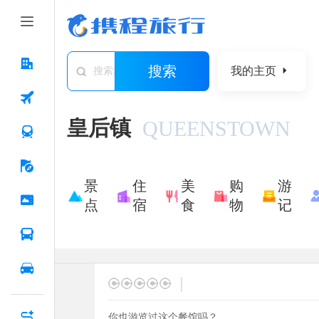
搜索
我的主页
搜索城市/景点/游记/问答/住宿
皇后镇
QUEENSTOWN
景
住
美
购
游
点
宿
食
物
记
|
你也游览过这个餐馆吗？