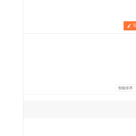
智能排序
服务
：
3
指数一般吧。