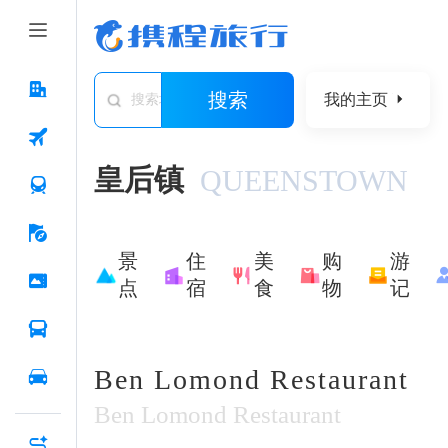
搜索
我的主页
搜索城市/景点/游记/问答/住宿
皇后镇
QUEENSTOWN
景
住
美
购
游
点
宿
食
物
记
Ben Lomond Restaurant
Ben Lomond Restaurant