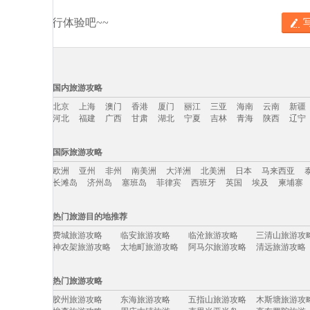
分享你的旅行体验吧~~
国内旅游攻略
北京
上海
澳门
香港
厦门
丽江
三亚
海南
云南
新疆
河北
福建
广西
甘肃
湖北
宁夏
吉林
青海
陕西
辽宁
国内旅游攻略移动入口：
国际旅游攻略
北京
上海
澳门
香港
厦门
丽江
三亚
海南
云南
新疆
欧洲
亚州
非州
南美洲
大洋洲
北美洲
日本
马来西亚
河北
福建
广西
甘肃
湖北
宁夏
吉林
青海
陕西
辽宁
长滩岛
济州岛
塞班岛
菲律宾
西班牙
英国
埃及
柬埔寨
国际旅游攻略移动入口：
热门旅游目的地推荐
欧洲
亚州
非州
南美洲
大洋洲
北美洲
日本
马来西亚
费城旅游攻略
临安旅游攻略
临沧旅游攻略
三清山旅游攻
长滩岛
济州岛
塞班岛
菲律宾
西班牙
英国
埃及
柬埔寨
神农架旅游攻略
太地町旅游攻略
阿马尔旅游攻略
清远旅游攻略
西班牙旅游攻略
柳州旅游攻略
北戴河旅游攻略
苏门答腊
绿岛旅游攻略
斯塔德旅游攻略
上岛旅游攻略
宜昌旅游攻略
热门旅游攻略
大明山旅游攻略
多哈旅游攻略
格罗兹尼旅游攻略
普吉岛旅游攻
南极旅游攻略
哈巴河旅游攻略
突尼斯市旅游攻略
约翰内斯
胶州旅游攻略
东海旅游攻略
五指山旅游攻略
木斯塘旅游攻
遂宁旅游攻略
怒江旅游攻略
博洛尼亚旅游攻略
济宁旅游攻略