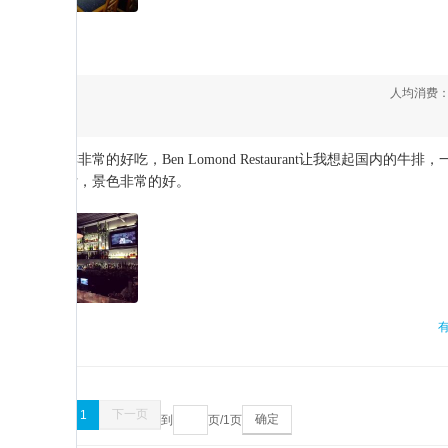
人均消费
服务
：
5
排，牛排非常的好吃，Ben Lomond Restaurant让我想起国内的牛排，
皇后镇的餐厅，景色非常的好。
上一页
下一页
1
确定
到
页/
1
页