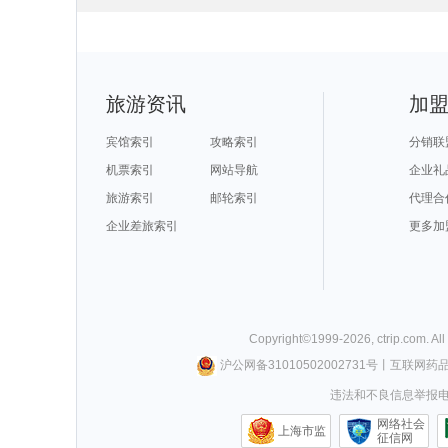
内江旅游攻略
放鸡岛旅游攻略
高州旅游攻略
织金旅游攻略
阿格拉旅游攻略
德累斯顿旅游攻略
德钦旅游攻略
玉环旅游攻略
江油旅游攻略
河南旅游攻略
苏州旅游攻略
塞拉利昂
汉中旅游攻略
晋中旅游攻略
科特迪瓦旅游攻略
德令哈旅游攻
理县旅游攻略
西藏旅游攻略
汤阴旅游攻略
密尔沃基
渥太华旅游攻略
海南旅游攻略
上林旅游攻略
拉斯维加
分宜旅游攻略
阳春旅游攻略
大同旅游攻略
加勒旅游攻略
马拉加旅游攻略
泰安旅游攻略
成都旅游攻略
利川旅游攻略
克里米亚半岛旅游攻略
饶河旅游攻略
马尼拉旅游攻略
维多利亚
连城旅游攻略
大理市旅游攻略
潍坊旅游攻略
当涂旅游攻略
无锡旅游攻略
开罗旅游攻略
图片旅游攻略
淡水旅游攻略
芽庄旅游攻略
珀斯旅游攻略
橘园旅游攻略
南海旅游攻略
旅游资讯
加
卡萨旅游攻略
临潼旅游攻略
兴城旅游攻略
西柏坡旅游攻
茂县旅游攻略
格陵兰岛旅游攻略
张北旅游攻略
宁波旅游攻略
桑给巴尔岛旅游攻略
马达加斯加旅游攻略
小樽旅游攻略
阿尔山旅游攻
塞内加尔旅游攻略
波茨坦旅游攻略
石勒苏益格旅游攻略
都江堰旅游攻
雅典旅游攻略
大阪旅游攻略
墨竹工卡旅游攻略
新宾旅游攻略
宾馆索引
攻略索引
分销联
铁力旅游攻略
沈家门旅游攻略
约克旅游攻略
特雷维索
伊斯兰堡旅游攻略
岱山旅游攻略
栾川旅游攻略
山南旅游攻略
景宁旅游攻略
乐昌旅游攻略
百色旅游攻略
老挝旅游攻略
机票索引
网站导航
企业礼
韩城旅游攻略
青城山旅游攻略
波士顿旅游攻略
新山旅游攻略
圣地亚哥旅游攻略
莱昂旅游攻略
卡梅尔旅游攻略
荆门旅游攻略
新德里旅游攻略
华盛顿旅游攻略
沈家门旅游攻略
景洪旅游攻略
旅游索引
邮轮索引
代理合
香港旅游攻略
鹤岗旅游攻略
靖边旅游攻略
敦化旅游攻略
惠州旅游攻略
彰化旅游攻略
万宁旅游攻略
黑山旅游攻略
铜陵旅游攻略
乐至旅游攻略
永康旅游攻略
印第安纳波
原平旅游攻略
企业差旅索引
美国旅游攻略
长白山旅游攻略
沙城旅游攻略
更多加
比勒陀利亚旅游攻略
凯恩斯旅游攻略
长乐旅游攻略
圣迭戈旅游攻
合山旅游攻略
科罗拉多大峡谷旅游攻略
grasse旅游攻略
婆罗浮屠
密苏里州旅游攻略
天宁岛旅游攻略
百慕大旅游攻略
和平旅游攻略
盈江旅游攻略
桃花岛旅游攻略
滨州旅游攻略
坎贝尔旅游攻
吕宋岛旅游攻略
hollywood旅游攻略
平遥旅游攻略
石棉旅游攻略
华盛顿州旅游攻略
阿布贾旅游攻略
横店旅游攻略
札幌旅游攻略
滁州旅游攻略
井冈山旅游攻略
东台旅游攻略
考文垂旅游攻
托莱多旅游攻略
文山旅游攻略
卡莫纳旅游攻略
林州旅游攻略
金斯顿旅游攻略
临沧旅游攻略
汝城旅游攻略
河曲旅游攻略
牛背山旅游攻略
北屯旅游攻略
五指山旅游攻略
兰州旅游攻略
拉奈岛旅游攻略
夏河旅游攻略
叶城旅游攻略
墨脱旅游攻略
兰溪旅游攻略
渭南旅游攻略
汉诺威旅游攻略
莱斯特旅游攻
抚仙湖旅游攻略
宁夏旅游攻略
荔浦旅游攻略
马萨诸塞
Copyright©
1999-
2026
,
ctrip.com
. Al
莫干山旅游攻略
龙门石窟旅游攻略
巴拉望旅游攻略
黟县旅游攻略
鹿特丹旅游攻略
昌平旅游攻略
巴林旅游攻略
葡萄牙旅游攻
尼维斯旅游攻略
开普敦旅游攻略
卡帕莱旅游攻略
武宣旅游攻略
沪公网备31010502002731号
丨
互联网药
大石桥旅游攻略
卢森堡旅游攻略
大邑旅游攻略
多伦旅游攻略
密苏里旅游攻略
苏梅岛旅游攻略
红河旅游攻略
嵊泗旅游攻略
天门旅游攻略
大理旅游攻略
甪直旅游攻略
九乡旅游攻略
违法和不良信息举报电话0
沽源旅游攻略
漾濞旅游攻略
马拉加旅游攻略
布莱克浦
菲律宾旅游攻略
东戴河旅游攻略
垦利旅游攻略
斯帕旅游攻略
虎林旅游攻略
海宁旅游攻略
沂水旅游攻略
凉山旅游攻略
釜山旅游攻略
那曲地区旅游攻略
特立尼达旅游攻略
洛杉矶旅游攻
网络社会
辽源旅游攻略
京畿道旅游攻略
贝加尔湖旅游攻略
桑植旅游攻略
上海市监
亚历山大旅游攻略
大嵛山岛旅游攻略
波西塔诺旅游攻略
德国旅游攻略
征信网
昭通旅游攻略
伯明翰旅游攻略
象岛旅游攻略
比什凯克