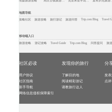
埃森旅游攻略
周庄古镇旅游攻略
克里米亚半岛旅游攻略
直布罗陀
东营旅游攻略
德钦旅游攻略
新加坡旅游攻略
远安旅游攻略
热那亚旅游攻略
伊斯特本旅游攻略
蒙自旅游攻略
威尔士旅游攻
敦化旅游攻略
广西旅游攻略
雅加达旅游攻略
哈库拉岛
北领地旅游攻略
科摩罗旅游攻略
蓟县旅游攻略
临安旅游攻略
张家港旅游攻略
宫古岛旅游攻略
墨江旅游攻略
丹佛旅游攻略
地图导航
英国旅游攻略
句容旅游攻略
梅州旅游攻略
旧金山旅游攻
大邱旅游攻略
洛林旅游攻略
巫山旅游攻略
九华山旅游攻
台江旅游攻略
厦门旅游攻略
库尔勒旅游攻略
魏玛旅游攻略
Trip.com Blog
Travel 
攻略社区
旅游攻略
旅行游记
旅游问答
萨哈林旅游攻略
芝加哥旅游攻略
荔波旅游攻略
云顶高原
东阳旅游攻略
马累旅游攻略
千岛湖旅游攻略
牛津旅游攻略
左云旅游攻略
五台山旅游攻略
泰山旅游攻略
云和旅游攻略
雪乡旅游攻略
介休旅游攻略
巴中旅游攻略
宁陕旅游攻略
卡拉旅游攻略
少林寺旅游攻略
弋阳旅游攻略
湘西旅游攻略
移动端入口:
汕头旅游攻略
黎平旅游攻略
新安江旅游攻略
朱家角旅游攻
特纳旅游攻略
芷江旅游攻略
伊宁旅游攻略
天柱山旅游攻
Trip.com Blog
Travel Guide
峨眉山旅游攻略
旅游资讯
宝石岛旅游攻略
韩国旅游攻略
游记攻略
携程美食林
休斯顿旅游攻
问
移动端入口
嘉义旅游攻略
营口旅游攻略
会同旅游攻略
阿尔卑斯
三山岛旅游攻略
徐州旅游攻略
同里旅游攻略
谢菲尔德
泰顺旅游攻略
哈尔施塔特旅游攻略
维克旅游攻略
阿根廷旅游攻
新丰旅游攻略
旅游攻略
游记攻略
桐乡旅游攻略
Travel Guide
纽约州旅游攻略
Trip.com Blog
问答提问
旅
普罗旺斯
八里沟旅游攻略
保亭旅游攻略
仁川旅游攻略
贡嘎旅游攻略
沙洋旅游攻略
绵山旅游攻略
惠来旅游攻略
内蒙古旅游攻
格尔木旅游攻略
南美洲旅游攻略
邯郸旅游攻略
长江三峡
丹凤旅游攻略
布鲁塞尔旅游攻略
汾西旅游攻略
永嘉旅游攻略
东极岛旅游攻略
冲绳旅游攻略
夏威夷旅游攻略
余杭旅游攻略
三门旅游攻略
气仙沼市旅游攻略
溪口旅游攻略
圣多美和普林
纳皮尔旅游攻略
北岛旅游攻略
野三坡旅游攻略
科克旅游攻略
围场旅游攻略
武威旅游攻略
巴马科旅游攻略
绩溪旅游攻略
彭山旅游攻略
巴中旅游攻略
武隆旅游攻略
泰安旅游攻略
社区必读
发现你的旅行
分
博鳌旅游攻略
凤县旅游攻略
迁安旅游攻略
北投旅游攻略
甘南旅游攻略
尼甘布旅游攻略
吴桥旅游攻略
泸定旅游攻略
武陵源旅游攻略
东乌旗旅游攻略
温德米尔旅游攻略
尤金旅游攻略
函馆旅游攻略
马来西亚旅游攻略
奎屯旅游攻略
休宁旅游攻略
爱琴海诸岛旅游攻略
黑龙江旅游攻略
咸阳旅游攻略
bray旅游攻略
贵州旅游攻略
用户协议
闽侯旅游攻略
了解目的地
阿巴嘎旗旅游攻略
韶山旅游攻略
发表
文县旅游攻略
凉山旅游攻略
喀山旅游攻略
罗平旅游攻略
柬埔寨旅游攻略
利马旅游攻略
自贡旅游攻略
苏拉威西
社区指南
阅读精彩游记
点评
甘肃旅游攻略
宾川旅游攻略
孝感旅游攻略
卢克索旅游攻
拉达克旅游攻略
冰岛旅游攻略
阿格拉旅游攻略
靖安旅游攻略
迪庆旅游攻略
汉密尔顿岛旅游攻略
科罗拉多旅游攻略
北马里亚纳
新手导航
请教旅行达人
哈萨克斯坦旅游攻略
板门店旅游攻略
圣托里尼旅游攻略
我孙子市
遂昌旅游攻略
奎屯旅游攻略
德化旅游攻略
平壤旅游攻略
青浦旅游攻略
黄冈旅游攻略
二连浩特旅游攻略
碧罗雪山
网络信息侵权保障索引
河北旅游攻略
鲅鱼圈旅游攻略
娄底旅游攻略
乐山旅游攻略
黑风洞旅游攻略
肯塔基州旅游攻略
圣米歇尔山旅游攻略
河曲旅游攻略
汤山旅游攻略
兰州旅游攻略
马耳他岛旅游攻略
张家口旅游攻
雪乡旅游攻略
科尔多瓦旅游攻略
孟加拉国旅游攻略
涿州旅游攻略
科莫旅游攻略
河源旅游攻略
吉马良斯旅游攻略
金瓜石旅游攻
平塘旅游攻略
魁北克市旅游攻略
宁德旅游攻略
马累旅游攻略
西雅图旅游攻略
新昌旅游攻略
库克群岛旅游攻略
桐城旅游攻略
光雾山旅游攻略
比尔旅游攻略
玻利维亚旅游攻略
大城旅游攻略
罗索旅游攻略
三水旅游攻略
纳帕旅游攻略
圣米歇尔