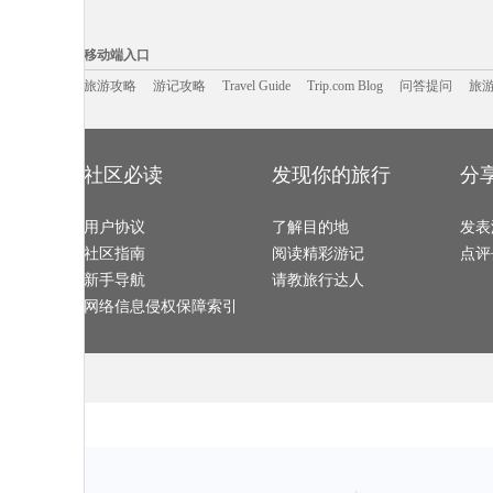
贝鲁特旅游攻略
苏格兰旅游攻略
夏门旅游攻略
天水旅游攻略
德宏旅游攻略
东乌旗旅游攻略
利雅得旅游攻略
康提旅游攻略
米苏拉旅游攻略
箱根旅游攻略
文县旅游攻略
奥尔良旅游攻
移动端入口:
亚速尔群岛旅游攻略
惠东旅游攻略
佩尼亚旅游攻略
大兴安岭
中东旅游攻略
锡林郭勒盟旅游攻略
邵阳旅游攻略
荆州旅游攻略
Trip.com Blog
Travel Guide
剑桥旅游攻略
旅游资讯
吴桥旅游攻略
冲绳岛旅游攻略
游记攻略
携程美食林
匹兹堡旅游攻
问
移动端入口
喀什旅游攻略
宣城旅游攻略
丽水旅游攻略
科西嘉岛
阳澄湖旅游攻略
海德堡旅游攻略
那霸旅游攻略
尼斯旅游攻略
光泽旅游攻略
霞浦旅游攻略
阆中旅游攻略
因斯布鲁
甘南旅游攻略
旅游攻略
游记攻略
池州旅游攻略
Travel Guide
普洱旅游攻略
Trip.com Blog
问答提问
榆次旅游攻略
旅
里尔旅游攻略
兰屿旅游攻略
黑水县旅游攻略
塞瓦斯托波
晋中旅游攻略
那曲地区旅游攻略
阿拉善左旗旅游攻略
龙里旅游攻略
留尼汪旅游攻略
介休旅游攻略
黔东南旅游攻略
荥经旅游攻略
达卡旅游攻略
奈良旅游攻略
冲绳旅游攻略
瓜州旅游攻略
十堰旅游攻略
黑山旅游攻略
萨拉戈萨旅游攻略
珠海旅游攻略
滨州旅游攻略
马来西亚旅游攻略
比利时旅游攻略
天宁岛旅游攻
西澳旅游攻略
爱德华王子岛旅游攻略
苏尼特右旗旅游攻略
佛冈旅游攻略
涿州旅游攻略
崇州旅游攻略
圣何塞旅游攻略
龙游旅游攻略
乐清旅游攻略
红原旅游攻略
马累旅游攻略
新竹旅游攻略
社区必读
发现你的旅行
分
新丰旅游攻略
florence旅游攻略
新墨西哥州旅游攻略
贺州旅游攻略
大荔旅游攻略
浦江旅游攻略
蒙自旅游攻略
大嵛山岛
合川旅游攻略
大同旅游攻略
京畿道旅游攻略
西安旅游攻略
马公旅游攻略
阿拉善左旗旅游攻略
宜州旅游攻略
伊朗旅游攻略
花莲旅游攻略
昆明旅游攻略
新奥尔良旅游攻略
洞头旅游攻略
东帝汶旅游攻略
用户协议
察隅旅游攻略
了解目的地
黎平旅游攻略
揭阳旅游攻略
发表
富士山旅游攻略
科莫旅游攻略
丽江旅游攻略
达州旅游攻略
宿州旅游攻略
余姚旅游攻略
牛背山旅游攻略
亚历山大
社区指南
阅读精彩游记
点评
罗平旅游攻略
绩溪旅游攻略
仙本那旅游攻略
爱沙尼亚
智利旅游攻略
湖北旅游攻略
理县旅游攻略
白城旅游攻略
加尔各答旅游攻略
美因茨旅游攻略
青岛旅游攻略
金泽旅游攻略
新手导航
请教旅行达人
海盐旅游攻略
皇后镇旅游攻略
吉林旅游攻略
圣何塞旅游攻
齐齐哈尔旅游攻略
普吉旅游攻略
正定旅游攻略
柬埔寨旅游攻
驻马店旅游攻略
北领地旅游攻略
圣淘沙旅游攻略
湛江旅游攻略
网络信息侵权保障索引
会同旅游攻略
马其顿旅游攻略
海南藏族自治州旅游攻略
云浮旅游攻略
长汀县旅游攻略
怒江旅游攻略
济州岛旅游攻略
右玉旅游攻略
midway旅游攻略
呼伦贝尔旅游攻略
海东旅游攻略
莽山旅游攻略
北岛旅游攻略
乐山旅游攻略
但尼丁旅游攻略
绍兴旅游攻略
海港城旅游攻略
新绛旅游攻略
衢州旅游攻略
尼亚加拉
大阪府旅游攻略
石棉旅游攻略
三山岛旅游攻略
永善旅游攻略
阿里旅游攻略
石狮旅游攻略
富阳旅游攻略
少林寺旅游攻
科特迪瓦旅游攻略
北爱尔兰旅游攻略
annapolis旅游攻略
海南藏族自
广岛旅游攻略
建水旅游攻略
遵化旅游攻略
马六甲市
杭州旅游攻略
金瓜石旅游攻略
合阳旅游攻略
图木舒克
吉马良斯旅游攻略
苏拉威西旅游攻略
泾县旅游攻略
锦州旅游攻略
谢菲尔德旅游攻略
月牙泉旅游攻略
辉县旅游攻略
华雷斯旅游攻
蓝毗尼旅游攻略
婺源旅游攻略
五河旅游攻略
penang旅游攻
福建旅游攻略
希洪旅游攻略
铜川旅游攻略
巴巴多斯
河南旅游攻略
泰晤士旅游攻略
思茅旅游攻略
日内瓦湖
萍乡旅游攻略
亚速尔群岛旅游攻略
塞维利亚旅游攻略
西安旅游攻略
开曼群岛旅游攻略
襄阳旅游攻略
新喀里多尼亚旅游攻略
吉林旅游攻略
沃尔夫斯堡旅游攻略
龙游旅游攻略
盘锦旅游攻略
美因茨旅游攻
扶风旅游攻略
莆田旅游攻略
张北旅游攻略
兴宁旅游攻略
莆田旅游攻略
涞源旅游攻略
加尔各答旅游攻略
洛斯卡沃