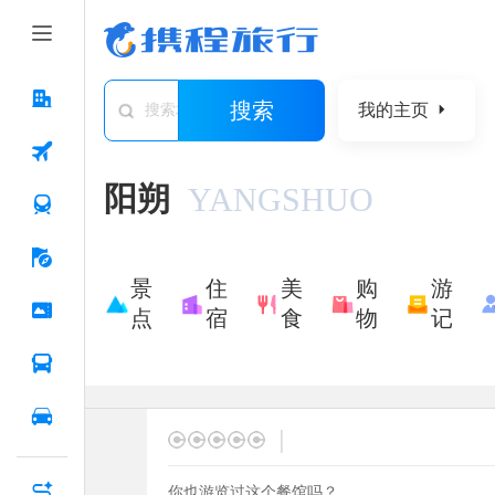
搜索
我的主页
搜索城市/景点/游记/问答/住宿
阳朔
YANGSHUO
景
住
美
购
游
点
宿
食
物
记
|
你也游览过这个餐馆吗？