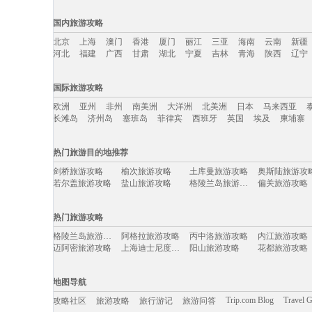
国内旅游攻略
北京
上海
澳门
香港
厦门
丽江
三亚
海南
云南
新疆
河北
福建
广西
甘肃
湖北
宁夏
吉林
青海
陕西
辽宁
国内旅游攻略移动入口：
国际旅游攻略
北京
上海
澳门
香港
厦门
丽江
三亚
海南
云南
新疆
欧洲
亚州
非州
南美洲
大洋洲
北美洲
日本
马来西亚
河北
福建
广西
甘肃
湖北
宁夏
吉林
青海
陕西
辽宁
长滩岛
济州岛
塞班岛
菲律宾
西班牙
英国
埃及
柬埔寨
国际旅游攻略移动入口：
热门旅游目的地推荐
欧洲
亚州
非州
南美洲
大洋洲
北美洲
日本
马来西亚
剑桥旅游攻略
榆次旅游攻略
土库曼旅游攻略
奥斯陆旅游攻
长滩岛
济州岛
塞班岛
菲律宾
西班牙
英国
埃及
柬埔寨
若尔盖旅游攻略
盐山旅游攻略
格陵兰岛旅游攻略
偏关旅游攻略
金沙旅游攻略
泰顺旅游攻略
雷州旅游攻略
南戴河旅游攻
雅安旅游攻略
桐城旅游攻略
青州旅游攻略
海螺沟旅游攻
热门旅游攻略
巴布达旅游攻略
开曼群岛旅游攻略
康定旅游攻略
宁海旅游攻略
潜江旅游攻略
烟台旅游攻略
都柏林旅游攻略
漠河旅游攻略
格陵兰岛旅游攻略
阿格拉旅游攻略
丙中洛旅游攻略
内江旅游攻略
安吉旅游攻略
阳泉旅游攻略
永康旅游攻略
多伦旅游攻略
迈阿密旅游攻略
上海迪士尼度假区旅游攻略
阳山旅游攻略
花都旅游攻略
桂平旅游攻略
丹麦旅游攻略
阿里山旅游攻略
富春江旅游攻
包头旅游攻略
西沙群岛旅游攻略
中宁旅游攻略
布达佩斯
赤水旅游攻略
高州旅游攻略
沂南旅游攻略
大叻旅游攻略
乐东旅游攻略
阳泉旅游攻略
庐山旅游攻略
台儿庄旅游攻
西塘旅游攻略
芷江旅游攻略
费城旅游攻略
嘉善旅游攻略
地图导航
盐池旅游攻略
绥化旅游攻略
上海旅游攻略
匈牙利旅游攻
巴里岛旅游攻略
邦咯岛旅游攻略
圣克鲁斯旅游攻略
松江旅游攻略
西江千户苗寨旅游攻略
巫山旅游攻略
晋城旅游攻略
濮阳旅游攻略
Trip.com Blog
Travel 
攻略社区
旅游攻略
旅行游记
旅游问答
内蒙古旅游攻略
三水旅游攻略
埃森旅游攻略
泸沽湖旅游攻
分宜旅游攻略
栾川旅游攻略
西哈努克旅游攻略
万丹旅游攻略