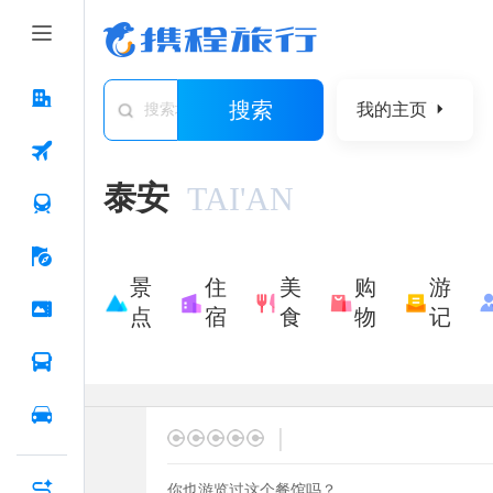
搜索
我的主页
搜索城市/景点/游记/问答/住宿
泰安
TAI'AN
景
住
美
购
游
点
宿
食
物
记
|
你也游览过这个餐馆吗？