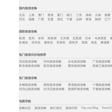
国内旅游攻略
北京
上海
澳门
香港
厦门
丽江
三亚
海南
云南
新疆
河北
福建
广西
甘肃
湖北
宁夏
吉林
青海
陕西
辽宁
国内旅游攻略移动入口：
国际旅游攻略
北京
上海
澳门
香港
厦门
丽江
三亚
海南
云南
新疆
欧洲
亚州
非州
南美洲
大洋洲
北美洲
日本
马来西亚
河北
福建
广西
甘肃
湖北
宁夏
吉林
青海
陕西
辽宁
长滩岛
济州岛
塞班岛
菲律宾
西班牙
英国
埃及
柬埔寨
国际旅游攻略移动入口：
热门旅游目的地推荐
欧洲
亚州
非州
南美洲
大洋洲
北美洲
日本
马来西亚
清迈旅游攻略
河内旅游攻略
从化旅游攻略
广安旅游攻略
长滩岛
济州岛
塞班岛
菲律宾
西班牙
英国
埃及
柬埔寨
黔东南旅游攻略
延安旅游攻略
雅安旅游攻略
苏格兰旅游攻
赵县旅游攻略
珠海旅游攻略
尼尔森旅游攻略
道真旅游攻略
汉中旅游攻略
平顺旅游攻略
安卡拉旅游攻略
鞑靼斯坦共
热门旅游攻略
巴马旅游攻略
岐山旅游攻略
乌兹别克斯坦旅游攻略
菏泽旅游攻略
尼维斯旅游攻略
永康旅游攻略
企鹅岛旅游攻略
鹰潭旅游攻略
丰都旅游攻略
南投旅游攻略
青海旅游攻略
十堰旅游攻略
荆门旅游攻略
尼泊尔旅游攻略
加尔各答旅游攻略
克里特岛
武功山旅游攻略
白洋淀旅游攻略
敖德萨旅游攻略
于都旅游攻略
鹿港旅游攻略
大埔旅游攻略
湄洲岛旅游攻略
诸城旅游攻略
合江旅游攻略
欧洲旅游攻略
死亡谷国家公园旅游攻略
巴拿马旅游攻
墨竹工卡旅游攻略
山西旅游攻略
密云旅游攻略
富阳旅游攻略
哈瓦那旅游攻略
海东旅游攻略
卡姆拉旅游攻略
香山旅游攻略
定西旅游攻略
莱芜旅游攻略
英格兰旅游攻略
英国旅游攻略
地图导航
洛桑旅游攻略
绩溪旅游攻略
费拉拉旅游攻略
云龙旅游攻略
贵港旅游攻略
博尔塔拉旅游攻略
巴尔的摩旅游攻略
马萨基旅游攻
卢克索旅游攻略
千岛湖旅游攻略
斐济旅游攻略
惠来旅游攻略
Trip.com Blog
Travel 
攻略社区
旅游攻略
旅行游记
旅游问答
红叶谷旅游攻略
北领地旅游攻略
石狮旅游攻略
伊犁旅游攻略
防城港旅游攻略
比勒陀利亚旅游攻略
大西洋城旅游攻略
德宏旅游攻略