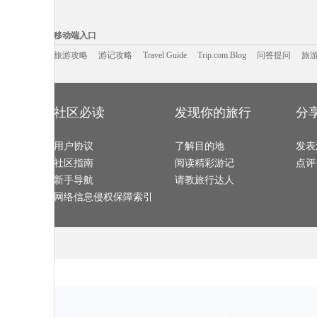
襄阳旅游攻略
诺姆旅游攻略
北海旅游攻略
德班旅游攻略
海北旅游攻略
白俄罗斯旅游攻略
满洲里旅游攻略
老挝旅游攻略
科尔多瓦旅游攻略
科右中旗旅游攻略
克孜勒旅游攻略
浑源旅游攻略
移动端入口:
梧州旅游攻略
绵竹旅游攻略
思茅旅游攻略
鸡冠洞旅游攻
北戴河旅游攻略
三宝垄旅游攻略
大荔旅游攻略
古巴旅游攻略
Trip.com Blog
Travel Guide
旅游资讯
阿尔卑斯山旅游攻略
塞浦路斯旅游攻略
石嘴山旅游攻略
游记攻略
携程美食林
康定旅游攻略
问
移动端入口
奈良旅游攻略
句容旅游攻略
黄果树旅游攻略
海口旅游攻略
锡安国家公园旅游攻略
安徽旅游攻略
仙桃旅游攻略
东极岛旅游攻
博鳌旅游攻略
石勒苏益格旅游攻略
云南旅游攻略
镇远古镇
围场旅游攻略
旅游攻略
游记攻略
格兰德旅游攻略
Travel Guide
北极旅游攻略
Trip.com Blog
问答提问
泰晤士旅游攻
旅
bali旅游攻略
若尔盖旅游攻略
伊利诺伊州旅游攻略
安纳西旅游攻
金泽旅游攻略
洞爷湖旅游攻略
大名旅游攻略
昌平旅游攻略
大足旅游攻略
兴城旅游攻略
西塘旅游攻略
玫瑰海岸
泰国旅游攻略
拉罗汤加岛旅游攻略
尼亚加拉旅游攻略
乌尤尼旅游攻
印度旅游攻略
三原旅游攻略
巴德岗旅游攻略
文山旅游攻略
天津旅游攻略
韩城旅游攻略
安庆旅游攻略
阿斯旺旅游攻
潮州旅游攻略
威尼斯旅游攻略
云顶高原旅游攻略
巴斯旅游攻略
平顶山旅游攻略
伊斯兰堡旅游攻略
乌兰乌德旅游攻略
犍为旅游攻略
布拉格旅游攻略
汉密尔顿岛旅游攻略
神农架旅游攻略
吉隆坡旅游攻
社区必读
发现你的旅行
分
大方旅游攻略
长海旅游攻略
抚松旅游攻略
印第安纳
五大连池旅游攻略
宁化旅游攻略
碧罗雪山旅游攻略
德累斯顿
余杭旅游攻略
桂平旅游攻略
盐池旅游攻略
武威旅游攻略
佩尼亚旅游攻略
格但斯克旅游攻略
宜良旅游攻略
临沂旅游攻略
石狮旅游攻略
圣何塞旅游攻略
奥地利旅游攻略
凤凰旅游攻略
芜湖旅游攻略
用户协议
埃森旅游攻略
了解目的地
卢布林旅游攻略
香山旅游攻略
发表
巫山旅游攻略
镇康旅游攻略
临安旅游攻略
莱昂旅游攻略
马鞍山旅游攻略
凭祥旅游攻略
米科诺斯岛旅游攻略
黄龙溪古
社区指南
阅读精彩游记
点评
密苏里州旅游攻略
阿曼旅游攻略
那曲地区旅游攻略
闸坡旅游攻略
小金旅游攻略
休斯顿旅游攻略
希洪旅游攻略
伊春旅游攻略
临潼旅游攻略
圣马力诺旅游攻略
尤金旅游攻略
明尼阿波利
新手导航
请教旅行达人
日月潭旅游攻略
汤加旅游攻略
保利斯塔旅游攻略
汤山旅游攻略
惠灵顿旅游攻略
马山旅游攻略
恩施旅游攻略
南阳旅游攻略
台江旅游攻略
阿拉善左旗旅游攻略
釜山旅游攻略
圣淘沙旅游攻
网络信息侵权保障索引
杜塞尔多夫旅游攻略
江山旅游攻略
兴安旅游攻略
五常旅游攻略
沙姆沙伊赫旅游攻略
靖西旅游攻略
九寨沟旅游攻略
阳朔旅游攻略
龙川旅游攻略
捷克旅游攻略
新北市旅游攻略
曲阜旅游攻略
克鲁姆洛夫旅游攻略
五指山旅游攻略
甘孜旅游攻略
神池旅游攻略
喀麦隆旅游攻略
德庆旅游攻略
呼伦贝尔旅游攻略
安纳西旅游攻
阿尔旅游攻略
波德申旅游攻略
噶尔旅游攻略
牛津旅游攻略
太行山旅游攻略
科林斯旅游攻略
瓦努阿图旅游攻略
马尔康旅游攻
图瓦卢旅游攻略
伊斯兰堡旅游攻略
芬兰旅游攻略
蒙古旅游攻略
马萨诸塞州旅游攻略
普拉托旅游攻略
奈梅亨旅游攻略
增城旅游攻略
天空岛旅游攻略
马耳他旅游攻略
突尼斯旅游攻略
天台山旅游攻
台湾旅游攻略
潞城旅游攻略
水原旅游攻略
如皋旅游攻略
福克兰群岛旅游攻略
京都旅游攻略
法兰克福旅游攻略
广岛旅游攻略
放鸡岛旅游攻略
西西里旅游攻略
大城旅游攻略
井冈山旅游攻
西岭雪山旅游攻略
埃德蒙顿旅游攻略
延庆旅游攻略
广元旅游攻略
安顺旅游攻略
合川旅游攻略
龙海旅游攻略
武义旅游攻略
霍巴特旅游攻略
南岛旅游攻略
四平旅游攻略
抚远旅游攻略
丹霞山旅游攻略
新加坡旅游攻略
昭通旅游攻略
会理旅游攻略
长汀县旅游攻略
弗雷德里克旅游攻略
哈尔滨旅游攻略
尼斯旅游攻略
热那亚旅游攻略
阜阳旅游攻略
山东旅游攻略
萧山旅游攻略
龙里旅游攻略
青海旅游攻略
乡城旅游攻略
特拉布宗