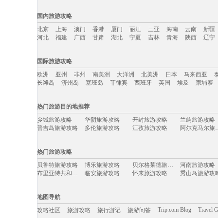
国内旅游攻略
北京
上海
澳门
香港
厦门
丽江
三亚
海南
云南
新疆
河北
福建
广西
甘肃
湖北
宁夏
吉林
青海
陕西
辽宁
国内旅游攻略移动入口：
国际旅游攻略
北京
上海
澳门
香港
厦门
丽江
三亚
海南
云南
新疆
欧洲
亚州
非州
南美洲
大洋洲
北美洲
日本
马来西亚
河北
福建
广西
甘肃
湖北
宁夏
吉林
青海
陕西
辽宁
长滩岛
济州岛
塞班岛
菲律宾
西班牙
英国
埃及
柬埔寨
国际旅游攻略移动入口：
热门旅游目的地推荐
欧洲
亚州
非州
南美洲
大洋洲
北美洲
日本
马来西亚
乡城旅游攻略
华阴旅游攻略
开封旅游攻略
兰屿旅游攻略
长滩岛
济州岛
塞班岛
菲律宾
西班牙
英国
埃及
柬埔寨
普吉岛旅游攻略
多伦旅游攻略
江孜旅游攻略
阿尔克马
泉州旅游攻略
彭山旅游攻略
澎湖旅游攻略
福安旅游攻略
格拉斯旅游攻略
晋中旅游攻略
米兰旅游攻略
资阳旅游攻略
热门旅游攻略
卢塞恩旅游攻略
光雾山旅游攻略
鸡西旅游攻略
小樽旅游攻略
永顺旅游攻略
都江堰旅游攻略
波恩旅游攻略
赤峰旅游攻略
贝鲁特旅游攻略
博乐旅游攻略
贝尔格莱德旅游攻略
河南旅游攻略
远安旅游攻略
四国旅游攻略
崀山旅游攻略
美国旅游攻略
布里亚特共和国旅游攻略
临安旅游攻略
怀来旅游攻略
秀山岛旅游攻
斋普尔旅游攻略
阿塞拜疆旅游攻略
新乡旅游攻略
阿姆斯特
旧金山旅游攻略
波恩旅游攻略
缅甸旅游攻略
海北旅游攻略
上海旅游攻略
尼亚加拉旅游攻略
少女峰旅游攻略
里约旅游攻略
北领地旅游攻略
防城港旅游攻略
九寨沟旅游攻略
襄阳旅游攻略
凡尔赛旅游攻略
都柏林旅游攻略
河曲旅游攻略
加拉帕戈
地图导航
淮安旅游攻略
兰纳旅游攻略
固原旅游攻略
朝鲜旅游攻略
名古屋旅游攻略
洪湖旅游攻略
玫瑰海岸旅游攻略
上岛旅游攻略
小樽旅游攻略
扎兰屯旅游攻略
科罗拉多大峡谷旅游攻略
新余旅游攻略
Trip.com Blog
Travel 
攻略社区
旅游攻略
旅行游记
旅游问答
特里尔旅游攻略
六盘水旅游攻略
康涅狄格州旅游攻略
北马里亚纳
屏东旅游攻略
坦帕旅游攻略
海口旅游攻略
洪江旅游攻略