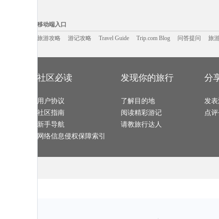
澳大利亚旅游攻略
郴州旅游攻略
西安旅游攻略
辽阳旅游攻略
贺州旅游攻略
沙城旅游攻略
三水旅游攻略
平顶山旅游攻
阿维尼翁旅游攻略
阿布贾旅游攻略
垦利旅游攻略
兴义旅游攻略
移动端入口:
科特迪瓦旅游攻略
万州旅游攻略
斯里兰卡旅游攻略
阿尔高旅游攻
霍巴特旅游攻略
池州旅游攻略
维也纳旅游攻略
贵德旅游攻略
Trip.com Blog
Travel Guide
鄯善旅游攻略
旅游资讯
蒙彼利埃旅游攻略
崇州旅游攻略
游记攻略
携程美食林
密苏里旅游攻
问
移动端入口
夏威夷旅游攻略
奥林匹亚旅游攻略
盘山旅游攻略
陕西旅游攻略
甘孜旅游攻略
朱家角旅游攻略
宁化旅游攻略
死亡谷国家
佐贺旅游攻略
逊克旅游攻略
苏里南旅游攻略
斐济旅游攻略
旅游攻略
游记攻略
巴尔的摩旅游攻略
三门旅游攻略
Travel Guide
Trip.com Blog
呼伦贝尔旅游攻略
问答提问
黄冈旅游攻略
旅
金边旅游攻略
爱琴海诸岛旅游攻略
弋阳旅游攻略
永州旅游攻略
嘉峪关旅游攻略
路易斯维尔旅游攻略
圣克鲁斯旅游攻略
黄龙溪古
美瑛町旅游攻略
马拉加旅游攻略
黑岛旅游攻略
玉山旅游攻略
塘栖旅游攻略
黑岛旅游攻略
月牙泉旅游攻略
新山旅游攻略
巴黎旅游攻略
焦特普尔旅游攻略
龙胜旅游攻略
库伦旗旅游攻
scotland旅游攻略
四姑娘山旅游攻略
辉县旅游攻略
锡林郭勒
annapolis旅游攻略
法属波利尼西亚旅游攻略
同里旅游攻略
珀斯旅游攻略
马累旅游攻略
白玉县旅游攻略
象岛旅游攻略
热浪岛旅游攻
马赛旅游攻略
泰晤士旅游攻略
烟台旅游攻略
黄山旅游攻略
社区必读
发现你的旅行
分
博德旅游攻略
余杭旅游攻略
哈巴河旅游攻略
番禺旅游攻略
阿马尔旅游攻略
旧金山旅游攻略
三门峡旅游攻略
德累斯顿
大庆旅游攻略
昌黎旅游攻略
象山旅游攻略
Pinnawela旅游攻略
昆卡旅游攻略
太鲁阁旅游攻略
西班牙旅游攻略
秀山旅游攻略
长兴岛旅游攻略
黄石国家公园旅游攻略
合阳旅游攻略
檀香山旅游攻
detroit旅游攻略
用户协议
加利福尼亚州旅游攻略
了解目的地
博卡拉旅游攻略
门源旅游攻略
发表
道孚旅游攻略
垦丁旅游攻略
阳江旅游攻略
宿州旅游攻略
马斯喀特旅游攻略
崇礼旅游攻略
黑龙江旅游攻略
瑶里旅游攻略
社区指南
阅读精彩游记
点评
圣弗朗西斯科旅游攻略
寻甸旅游攻略
株洲旅游攻略
玉林旅游攻略
周庄旅游攻略
澳门旅游攻略
大丰旅游攻略
余杭旅游攻略
马拉加旅游攻略
桂平旅游攻略
松溪旅游攻略
池州旅游攻略
新手导航
请教旅行达人
利沃夫旅游攻略
africa旅游攻略
angelina旅游攻略
波尔旅游攻略
揭阳旅游攻略
龙门旅游攻略
河北旅游攻略
宜兴旅游攻略
哈瓦那旅游攻略
索契旅游攻略
布鲁塞尔旅游攻略
南雄旅游攻略
网络信息侵权保障索引
恩施旅游攻略
延吉旅游攻略
湛江旅游攻略
意大利旅游攻
橙县旅游攻略
北投旅游攻略
万宁旅游攻略
连州旅游攻略
丹凤旅游攻略
遂昌旅游攻略
和田旅游攻略
长岛旅游攻略
丹巴旅游攻略
杜塞尔多夫旅游攻略
虎林旅游攻略
马达加斯
佛山旅游攻略
基隆旅游攻略
巴马旅游攻略
赣州旅游攻略
突尼斯市旅游攻略
明斯克旅游攻略
长葛旅游攻略
锡林郭勒
高野山旅游攻略
华沙旅游攻略
海拉尔旅游攻略
宿迁旅游攻略
普洱旅游攻略
金瓜石旅游攻略
班达亚齐旅游攻略
越南旅游攻略
马拉桑旅游攻略
上岛旅游攻略
本溪旅游攻略
墨西哥城
米拉贝拉旅游攻略
圣基茨和尼维斯旅游攻略
爱琴海旅游攻略
新德里旅游攻
马里兰州旅游攻略
六盘水旅游攻略
虎林旅游攻略
金门旅游攻略
额尔古纳旅游攻略
迪庆旅游攻略
卢布尔雅那旅游攻略
牡丹江旅游攻
仙都旅游攻略
新兴旅游攻略
拉罗汤加岛旅游攻略
怀柔旅游攻略
尼亚美旅游攻略
洛林旅游攻略
亚拉巴马州旅游攻略
北领地旅游攻
安徽旅游攻略
格尔木旅游攻略
儋州旅游攻略
瑶里旅游攻略
绍兴旅游攻略
杜伊斯堡旅游攻略
哈尔滨旅游攻略
格但斯克
阿尔山旅游攻略
马特旅游攻略
嵊泗旅游攻略
临江旅游攻略
卡莫纳旅游攻略
龙里旅游攻略
hollywood旅游攻略
江苏旅游攻略
邢台旅游攻略
溧阳旅游攻略
老挝旅游攻略
卡塔旅游攻略
美奈旅游攻略
阿拉善右旗旅游攻略
丰宁旅游攻略
贝尔格莱