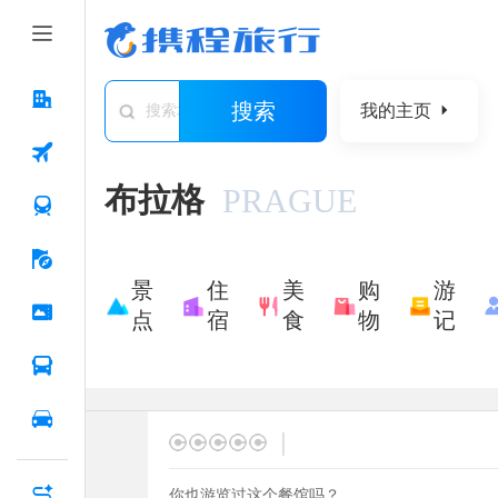
搜索
我的主页
搜索城市/景点/游记/问答/住宿
布拉格
PRAGUE
景
住
美
购
游
点
宿
食
物
记
|
你也游览过这个餐馆吗？