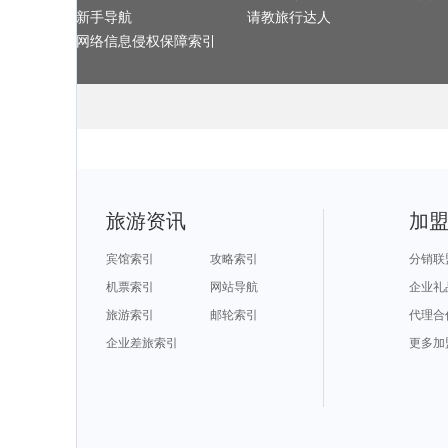
阿维尼翁旅游攻略
潞城旅游攻略
义乌旅游攻略
斯塔德旅游攻
岐山旅游攻略
堪培拉旅游攻略
马尔康旅游攻略
摩纳哥城
新手导航
请教旅行达人
科西嘉岛旅游攻略
斋普尔旅游攻略
连城旅游攻略
新泽西州
依兰旅游攻略
艾克斯旅游攻略
法国旅游攻略
拉姆岛旅游攻
云浮旅游攻略
的里雅斯特旅游攻略
苏比克湾旅游攻略
虎林旅游攻略
网络信息侵权保障索引
德清旅游攻略
利兹旅游攻略
特拉维夫旅游攻略
庆阳旅游攻略
波西塔诺旅游攻略
伊达旅游攻略
萨米旅游攻略
河间旅游攻略
晋城旅游攻略
淄博旅游攻略
广西旅游攻略
昆山旅游攻略
巴拿马城旅游攻略
密尔沃基旅游攻略
斯里巴加湾市旅游攻略
利川旅游攻略
磐安旅游攻略
浦江旅游攻略
江原道旅游攻略
里约旅游攻略
芬兰旅游攻略
汉诺威旅游攻略
拉斯维加斯旅游攻略
宜春旅游攻略
澳大利亚旅游攻略
葡萄牙旅游攻略
塔城市旅游攻略
布鲁日旅游攻
日照旅游攻略
巩义旅游攻略
宁南旅游攻略
verona旅游攻
歙县旅游攻略
桑给巴尔旅游攻略
亚丁旅游攻略
里昂旅游攻略
辉县旅游攻略
盐城旅游攻略
南京旅游攻略
基隆旅游攻略
青田旅游攻略
缙云旅游攻略
平顺旅游攻略
新兴旅游攻略
智利旅游攻略
安阳旅游攻略
济宁旅游攻略
阳山旅游攻略
滨州旅游攻略
博登湖旅游攻略
阿尔克马尔旅游攻略
仙游旅游攻略
阿兰达旅游攻略
赤塔旅游攻略
湄洲岛旅游攻略
临夏旅游攻略
棉花堡旅游攻略
永州旅游攻略
怡保旅游攻略
牛津旅游攻略
丰都旅游攻略
伊犁旅游攻略
邵阳旅游攻略
顺德旅游攻略
溪口旅游攻略
萨摩亚旅游攻略
托斯卡纳旅游攻略
荔浦旅游攻略
龙游旅游攻略
井冈山旅游攻略
西沙群岛旅游攻略
塞罕坝旅游攻
阿马尔旅游攻略
四明山旅游攻略
毕尔巴鄂旅游攻略
崇明旅游攻略
乐清旅游攻略
台北旅游攻略
屏南旅游攻略
大邑旅游攻略
新昌旅游攻略
印第安纳旅游攻略
黔南旅游攻略
洛伊克巴
旅游资讯
加
里昂旅游攻略
伯罗奔尼撒旅游攻略
宜州旅游攻略
莱芜旅游攻略
岩手县旅游攻略
毕节旅游攻略
africa旅游攻略
约翰内斯
上海迪士尼度假区旅游攻略
巴西旅游攻略
特罗姆瑟旅游攻略
新郑旅游攻略
丘北旅游攻略
白城旅游攻略
海港城旅游攻略
科罗拉多
石头城旅游攻略
冲绳岛旅游攻略
安达曼-尼科巴群岛旅游攻略
芜湖旅游攻略
宾馆索引
攻略索引
分销联
迈阿密旅游攻略
靖西旅游攻略
番禺旅游攻略
多伦多旅游攻
漠河旅游攻略
炉霍旅游攻略
拉奈岛旅游攻略
洪泽旅游攻略
青城山旅游攻略
柬埔寨旅游攻略
廓尔喀旅游攻略
魁北克市
机票索引
网站导航
企业礼
胶州旅游攻略
石垣岛旅游攻略
文县旅游攻略
图木舒克
吉尔吉斯旅游攻略
遂宁旅游攻略
惠来旅游攻略
万宁旅游攻略
卡梅尔旅游攻略
科罗拉多旅游攻略
大阪府旅游攻略
大溪地旅游攻
旅游索引
邮轮索引
代理合
天目山旅游攻略
大明山旅游攻略
大理市旅游攻略
汤加旅游攻略
比斯特旅游攻略
万隆旅游攻略
永新旅游攻略
渭南旅游攻略
赫尔辛基旅游攻略
比斯特旅游攻略
里约热内卢旅游攻略
曲阜旅游攻略
三水旅游攻略
企业差旅索引
伊比利亚旅游攻略
潜江旅游攻略
桂林旅游攻略
更多加
企鹅岛旅游攻略
马萨基旅游攻略
漠河旅游攻略
德黑兰旅游攻
塞浦路斯旅游攻略
西昌旅游攻略
彰化旅游攻略
南雄旅游攻略
龙脊梯田旅游攻略
湛江旅游攻略
米兰旅游攻略
利川旅游攻略
禹州旅游攻略
台江旅游攻略
淳安旅游攻略
摩洛哥旅游攻
基隆旅游攻略
阆中旅游攻略
广安旅游攻略
和田旅游攻略
六盘水旅游攻略
河曲旅游攻略
嵊泗旅游攻略
沂南旅游攻略
韶关旅游攻略
四平旅游攻略
比萨旅游攻略
普者黑旅游攻
长乐旅游攻略
秀山岛旅游攻略
河内旅游攻略
门头沟旅游攻
霍巴特旅游攻略
贝洛奥里藏特旅游攻略
巴哈马旅游攻略
温岭旅游攻略
西班牙旅游攻略
芬奇旅游攻略
锡安国家公园旅游攻略
仙桃旅游攻略
韩国旅游攻略
龙井旅游攻略
银滩旅游攻略
尼斯旅游攻略
兴化旅游攻略
西雅图旅游攻略
阿尔高旅游攻略
泰山旅游攻略