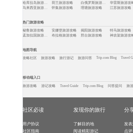
哈库拉岛旅游攻略
荷兰旅游攻略
白俄罗斯旅游攻略
华雷斯旅游攻
长滩岛
济州岛
塞班岛
菲律宾
西班牙
英国
埃及
柬埔寨
马来西亚旅游攻略
怀集旅游攻略
理塘旅游攻略
江苏旅游攻略
tapas旅游攻略
库伦旗旅游攻略
赣州旅游攻略
垦利旅游攻略
施瓦茨旅游攻略
密苏里州旅游攻略
俄亥俄州旅游攻略
萨尔茨堡
热门旅游攻略
临海旅游攻略
布里亚特共和国旅游攻略
首尔旅游攻略
圣托里尼
大叻旅游攻略
湖区旅游攻略
海牙旅游攻略
利川市旅游攻
秘鲁旅游攻略
安娜堡旅游攻略
揭阳旅游攻略
特马旅游攻略
热那亚旅游攻略
新乡旅游攻略
万荣旅游攻略
阿塞拜疆
孟加拉国旅游攻略
布拉格旅游攻略
邢台旅游攻略
神农架旅游攻
桃花岛旅游攻略
汤山旅游攻略
上海旅游攻略
腾冲旅游攻略
海南藏族自治州旅游攻略
西和旅游攻略
五河旅游攻略
楠溪江旅游攻
中岳庙旅游攻略
中东旅游攻略
温哥华旅游攻略
湖口旅游攻略
东帝汶旅游攻略
理塘旅游攻略
南戴河旅游攻略
新西兰旅游攻
聊城旅游攻略
三门旅游攻略
芭提雅旅游攻略
龙胜旅游攻略
地图导航
希腊旅游攻略
龙岩旅游攻略
基督城旅游攻略
宣城旅游攻略
宏村旅游攻略
荆州旅游攻略
黔南旅游攻略
大邱旅游攻略
加拿大旅游攻略
太仓旅游攻略
马萨诸塞州旅游攻略
柏林旅游攻略
Trip.com Blog
Travel 
攻略社区
旅游攻略
旅行游记
旅游问答
通化旅游攻略
金华旅游攻略
静冈县旅游攻略
贵德旅游攻略
函馆旅游攻略
平壤旅游攻略
波多黎各旅游攻略
埃特纳火
溪口旅游攻略
贡嘎旅游攻略
锦屏旅游攻略
仙本那旅游攻
塞浦路斯旅游攻略
伊宁旅游攻略
梅尔斯堡旅游攻略
莫斯科旅游攻
四明山旅游攻略
漳州旅游攻略
清徐旅游攻略
亚庇旅游攻略
移动端入口:
二连浩特旅游攻略
伊斯兰堡旅游攻略
斯里兰卡旅游攻略
捷克旅游攻略
广岛旅游攻略
太行山旅游攻略
皮皮岛旅游攻略
大荔旅游攻略
Trip.com Blog
Travel Guide
塞罕坝旅游攻略
旅游资讯
坦桑尼亚旅游攻略
阿坝旅游攻略
游记攻略
携程美食林
维罗纳旅游攻
问
移动端入口
波茨坦旅游攻略
抚顺旅游攻略
兰卡威旅游攻略
吕梁旅游攻略
青海旅游攻略
大方旅游攻略
牡丹江旅游攻略
介休旅游攻略
西山旅游攻略
涿州旅游攻略
波多黎各旅游攻略
渥太华旅游攻
板门店旅游攻略
旅游攻略
游记攻略
Travel Guide
卡萨布兰卡旅游攻略
延庆旅游攻略
Trip.com Blog
问答提问
日月潭旅游攻
旅
那曲地区旅游攻略
伊春旅游攻略
于都旅游攻略
新兴旅游攻略
小金旅游攻略
拉达克旅游攻略
抚仙湖旅游攻略
绵山旅游攻略
吉林市旅游攻略
郴州旅游攻略
圣卢西亚旅游攻略
广安旅游攻略
天空岛旅游攻略
奥地利旅游攻略
兰州旅游攻略
纽约州旅游攻
分宜旅游攻略
喀纳斯旅游攻略
达兰萨拉旅游攻略
多米尼加
临潼旅游攻略
蒙自旅游攻略
涩谷旅游攻略
玉山旅游攻略
吴忠旅游攻略
帕索旅游攻略
克鲁姆洛夫旅游攻略
埃特纳火
白俄罗斯旅游攻略
约旦旅游攻略
赵县旅游攻略
天台山旅游攻
灵山旅游攻略
沙美岛旅游攻略
黔西南旅游攻略
酒泉旅游攻略
社区必读
发现你的旅行
分
阿布扎比旅游攻略
爱琴海诸岛旅游攻略
mona旅游攻略
茂宜岛旅游攻
平利旅游攻略
匹兹堡旅游攻略
皮亚琴察旅游攻略
阿里旅游攻略
阿布贾旅游攻略
镇康旅游攻略
清远旅游攻略
特雷维索
景宁旅游攻略
下地岛旅游攻略
福州旅游攻略
鄯善旅游攻略
那曲地区旅游攻略
东海旅游攻略
大西洋城旅游攻略
anchor
特里尔旅游攻略
用户协议
济州岛旅游攻略
了解目的地
雅江旅游攻略
湖南旅游攻略
发表
陆良旅游攻略
清迈旅游攻略
福鼎旅游攻略
楚雄旅游攻略
奉节旅游攻略
安庆旅游攻略
拉瓦尔品第旅游攻略
余姚旅游攻略
社区指南
阅读精彩游记
点评
湖区旅游攻略
布尔津旅游攻略
集安旅游攻略
韩城旅游攻略