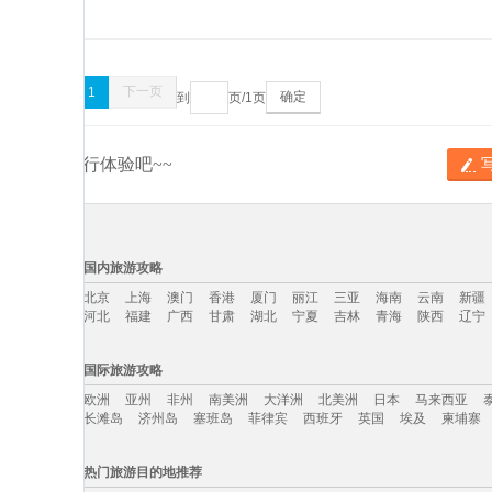
上一页
下一页
1
确定
到
页/
1
页
分享你的旅行体验吧~~
国内旅游攻略
北京
上海
澳门
香港
厦门
丽江
三亚
海南
云南
新疆
河北
福建
广西
甘肃
湖北
宁夏
吉林
青海
陕西
辽宁
国内旅游攻略移动入口：
国际旅游攻略
北京
上海
澳门
香港
厦门
丽江
三亚
海南
云南
新疆
欧洲
亚州
非州
南美洲
大洋洲
北美洲
日本
马来西亚
河北
福建
广西
甘肃
湖北
宁夏
吉林
青海
陕西
辽宁
长滩岛
济州岛
塞班岛
菲律宾
西班牙
英国
埃及
柬埔寨
国际旅游攻略移动入口：
热门旅游目的地推荐
欧洲
亚州
非州
南美洲
大洋洲
北美洲
日本
马来西亚