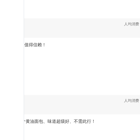
人均消费
服务
：
5
，口感超好，值得信赖！

人均消费
服务
：
5
口感最佳、配个黄油面包、味道超级好、不需此行！