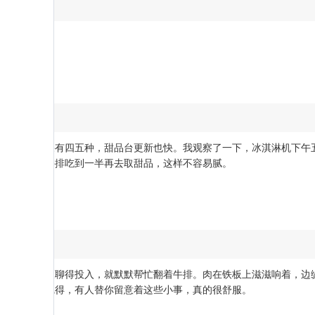
挺实在。水果有四五种，甜品台更新也快。我观察了一下，冰淇淋机下午
一轮水果，牛排吃到一半再去取甜品，这样不容易腻。
，看我们聊天聊得投入，就默默帮忙翻着牛排。肉在铁板上滋滋响着，边
好。那一刻觉得，有人替你留意着这些小事，真的很舒服。