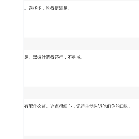
。蘑菇汤够浓。选择多，吃得挺满足。
实嫩，汁水也足。黑椒汁调得还行，不齁咸。
要几成熟，还有配什么酱。这点很细心，记得主动告诉他们你的口味。