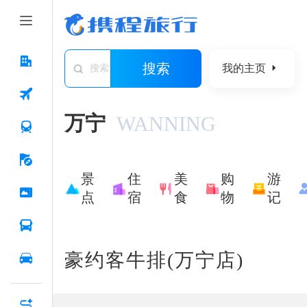
搜索
我的主页
搜索城市/景点/游记/问答/住宿
万宁
WANNING
景
住
美
购
游
点
宿
食
物
记
豪约客牛排(万宁店)