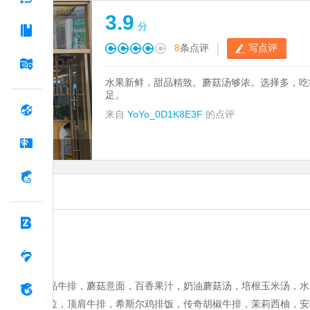
3.9
分
|
8
条点评
写点评
水果新鲜，甜品精致。蘑菇汤够浓。选择多，吃
足。
来自
YoYo_0D1K8E3F
的点评
淋，澳优臻品牛排，蘑菇意面，百香果汁，奶油蘑菇汤，培根玉米汤，水
糕，水果沙拉，顶肩牛排，希斯尔鸡排饭，传奇胡椒牛排，茉莉西柚，安