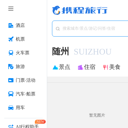
酒店
搜索城市/景点/游记/问答/住宿
机票
随州
SUIZHOU
火车票
景点
住宿
美食
旅游
门票·活动
汽车·船票
用车
暂无图片
NEW
AI行程助手