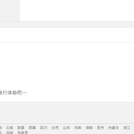
行体验吧~~
南
云南
新疆
西藏
四川
台湾
山东
河南
湖南
贵州
内蒙古
浙江
岛
乌镇
张家界