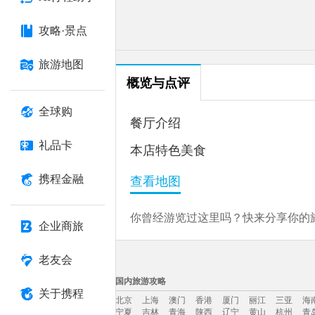
攻略·景点
旅游地图
概览与点评
全球购
餐厅介绍
礼品卡
本店特色美食
携程金融
查看地图
你曾经游览过这里吗？快来分享你的旅
企业商旅
老友会
国内旅游攻略
关于携程
北京
上海
澳门
香港
厦门
丽江
三亚
海
宁夏
吉林
青海
陕西
辽宁
黄山
杭州
青