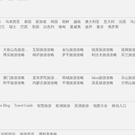
南
云南
新疆
西藏
四川
台湾
山东
河南
湖南
贵州
内蒙古
浙江
本
马来西亚
泰国
新加坡
韩国
朝鲜
越南
澳大利亚
意大利
法国
马
岛
乌镇
张家界
荷兰
瑞士
巴西
美国
以色列
缅甸
夏威夷
迪拜
曼谷
俄罗斯
本
马来西亚
泰国
新加坡
韩国
朝鲜
越南
澳大利亚
意大利
法国
马
大嵛山岛旅游攻略
互助旅游攻略
金坛旅游攻略
镇原旅游攻略
诺姆旅
荷兰
瑞士
巴西
美国
以色列
缅甸
夏威夷
迪拜
曼谷
俄罗斯
博乐旅游攻略
桐庐旅游攻略
罗平旅游攻略
利沃夫旅游攻略
芬兰旅
霍邱旅游攻略
库克山旅游攻略
里约旅游攻略
嵊州旅游攻略
南宁旅
洞爷湖旅游攻略
喀什旅游攻略
淡水旅游攻略
丰都旅游攻略
重庆旅
以色列旅游攻略
克伦威尔旅游攻略
下地岛旅游攻略
grasse旅游攻略
格兰德
北投旅游攻略
关林旅游攻略
法兰克福旅游攻略
山东旅游攻略
澳门旅游攻略
直布罗陀旅游攻略
韩城旅游攻略
laksa旅游攻略
乐山旅
阿兰达旅游攻略
雅安旅游攻略
verona旅游攻略
张北旅游攻略
萨摩亚
和平旅游攻略
内蒙古旅游攻略
平壤旅游攻略
滦县旅游攻略
大明山
户县旅游攻略
哈巴河旅游攻略
纳雍旅游攻略
平遥旅游攻略
墨尔本
清新旅游攻略
邵阳旅游攻略
怀特岛旅游攻略
承德旅游攻略
峨边旅
纽黑文旅游攻略
艾尔斯旅游攻略
马其顿旅游攻略
番禺旅游攻略
永泰旅
鄂木斯克旅游攻略
江口旅游攻略
多米尼加旅游攻略
通道旅游攻略
维多利亚瀑布旅游攻略
福鼎旅游攻略
长滩旅游攻略
烟台旅游攻略
茨城县
渥太华旅游攻略
象岛旅游攻略
花都旅游攻略
小樽旅游攻略
申根旅
东乌旗旅游攻略
黄金海岸旅游攻略
漳州旅游攻略
晋城旅游攻略
松原旅游攻略
七仙岭旅游攻略
沽源旅游攻略
额尔古纳旅游攻略
思茅旅
om Blog
Travel Guide
智慧旅游
欧洲旅游
亚洲旅游
地图大全
移动入口
奥尔良旅游攻略
馆陶旅游攻略
五常旅游攻略
汕头旅游攻略
鹰潭旅
蒙扎旅游攻略
浑源旅游攻略
哈利利旅游攻略
以色列旅游攻略
易县旅游攻略
米脂旅游攻略
迈阿密旅游攻略
赫章旅游攻略
鹿儿岛
岳阳旅游攻略
武汉旅游攻略
苏比克湾旅游攻略
盐湖城旅游攻略
塘栖旅游攻略
和林格尔旅游攻略
毕节旅游攻略
兴宁旅游攻略
兴隆旅游攻略
滨州旅游攻略
靖安旅游攻略
昆卡旅游攻略
石灰岩海岸旅游攻略
马来西亚旅游攻略
贝希特斯加登旅游攻略
安达曼-尼科巴群岛旅游攻略
携程美食林
泾县旅游攻略
问答提问
米兰旅游攻略
旅游攻略
安远旅游攻略
曼哈顿旅游攻略
乌法旅游攻略
伊春旅游攻略
庄河旅游攻略
蒙特利尔旅游攻略
吉林市
朱家尖旅游攻略
圣基茨和尼维斯旅游攻略
堪培拉旅游攻略
康涅狄格州旅游攻略
遵化旅
科特迪瓦旅游攻略
拉脱维亚旅游攻略
湘西旅游攻略
博卡旅游攻略
朝鲜旅
问答提问
崇明旅游攻略
旅游资讯
萧山旅游攻略
携程美食林
特纳旅游攻略
玛纳斯旅游攻略
马累旅