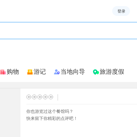
登录
购物
游记
当地向导
旅游度假
|
你也游览过这个餐馆吗？
快来留下你精彩的点评吧！