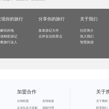
怀特岛旅游攻略
卡塔尼亚旅游攻略
云浮旅游攻略
博卡拉旅游攻略
俄罗斯旅游攻略
皮皮岛旅游攻略
罗甸旅游攻略
临猗旅游攻略
荷兰旅
岘港旅游攻略
台南旅游攻略
巴基斯坦旅游攻略
西递旅游攻略
死亡谷国家公园旅游攻略
拉萨旅游攻略
上海旅游攻略
镇江旅游攻略
雅加达旅游攻略
塞尔维亚旅游攻略
许昌旅游攻略
丹霞山旅游攻略
圣保罗旅游攻略
濮阳旅游攻略
阿巴嘎旗旅游攻略
浦城旅游攻略
白玉县
安康旅游攻略
山南旅游攻略
克里米亚半岛旅游攻略
保山旅游攻略
靖西旅游攻略
泰和旅游攻略
澳大利亚旅游攻略
依兰旅游攻略
阆中旅
郎木寺旅游攻略
阿里山旅游攻略
若尔盖旅游攻略
长江三峡旅游攻略
马尔默
发现你的旅行
分享你的旅行
关于我们
顺义旅游攻略
同江旅游攻略
利兹旅游攻略
噶尔旅游攻略
卡普里
卑尔根旅游攻略
庆阳旅游攻略
达州旅游攻略
个旧旅游攻略
佩特拉
四明山旅游攻略
黄冈旅游攻略
下川岛旅游攻略
右玉旅游攻略
庆阳旅
德阳旅游攻略
东方旅游攻略
垦丁旅游攻略
南阳旅游攻略
蓝湾旅
天水旅游攻略
巴塞尔旅游攻略
台东旅游攻略
新乡旅游攻略
拉达克
了解目的地
雅典旅游攻略
日内瓦旅游攻略
发表游记大作
宝兴旅游攻略
月牙泉旅游攻略
社区简介
金瓜石旅游攻略
洱源旅游攻略
长治旅游攻略
钦州旅游攻略
板门店
兰溪旅游攻略
色达县旅游攻略
尼泊尔旅游攻略
昌都旅游攻略
大邱旅
阅读精彩游记
点评去过的景点
加入我们
佩尼亚旅游攻略
平塘旅游攻略
爱琴海旅游攻略
拉姆岛旅游攻略
三宝垄
噶尔旅游攻略
永嘉旅游攻略
鸡西旅游攻略
沙溪古镇旅游攻略
凤凰城旅游攻略
金斯顿旅游攻略
平遥旅游攻略
都匀旅游攻略
林州旅
请教旅行达人
智慧旅游
常熟旅游攻略
虎林旅游攻略
珊瑚岛旅游攻略
宜春旅游攻略
诸城旅
塘栖旅游攻略
牙买加旅游攻略
玉林旅游攻略
中东旅游攻略
密云旅
密苏里旅游攻略
光雾山旅游攻略
马拉加旅游攻略
仰光旅游攻略
西藏旅
会泽旅游攻略
宏村旅游攻略
东乡旅游攻略
比斯特旅游攻略
龙目岛
象岛旅游攻略
泰安旅游攻略
道孚旅游攻略
泾县旅游攻略
灵山旅游攻略
巫山旅游攻略
都柏林旅游攻略
第戎旅游攻略
丽江旅
昆山旅游攻略
通辽旅游攻略
波多黎各旅游攻略
格但斯克旅游攻略
南岛旅
开曼群岛旅游攻略
潮州旅游攻略
犍为旅游攻略
海丰旅游攻略
济南旅
伊斯兰堡旅游攻略
巴德岗旅游攻略
新丰旅游攻略
福安旅游攻略
敦煌旅
临夏旅游攻略
应县旅游攻略
波特兰旅游攻略
冲绳岛旅游攻略
关林旅
瑶里旅游攻略
蔚县旅游攻略
开普敦旅游攻略
大同旅游攻略
中宁旅
佛坪旅游攻略
金华旅游攻略
圣地亚哥旅游攻略
佛冈旅游攻略
detroi
张家口旅游攻略
阿尔旅游攻略
梅里达旅游攻略
阳澄湖旅游攻略
怀化旅游攻略
苏黎世旅游攻略
福冈县旅游攻略
米苏拉旅游攻略
银川旅
榆林旅游攻略
德累斯顿旅游攻略
盐山旅游攻略
永善旅游攻略
大溪地
孟加拉国旅游攻略
霞浦旅游攻略
衡阳旅游攻略
突尼斯市旅游攻略
沐川旅
乃东旅游攻略
辽阳旅游攻略
沐川旅游攻略
维戈旅游攻略
峨边旅
南戴河旅游攻略
涩谷旅游攻略
科右中旗旅游攻略
廓尔喀旅游攻略
禹州旅
德庆旅游攻略
山西旅游攻略
顺化旅游攻略
唐克旅游攻略
凭祥旅
bath旅游攻略
景宁旅游攻略
恒春旅游攻略
武威旅游攻略
宁波旅
临潼旅游攻略
武当山旅游攻略
缅甸旅游攻略
红原旅游攻略
武威旅
西岭雪山旅游攻略
费拉拉旅游攻略
棉花堡旅游攻略
江阴旅游攻略
八里沟旅游攻略
淄博旅游攻略
布里斯托旅游攻略
申根旅游攻略
镇远旅
尼泊尔旅游攻略
无锡旅游攻略
会安旅游攻略
美奈旅游攻略
马特旅
加盟合作
关于
梅斯旅游攻略
什邡旅游攻略
娄底旅游攻略
爱琴海诸岛旅游攻略
米拉贝拉旅游攻略
大阪旅游攻略
镇安旅游攻略
火山口湖旅游攻略
麦迪逊
米苏拉旅游攻略
霍巴特旅游攻略
沙洋旅游攻略
临海旅游攻略
大名旅
旅顺旅游攻略
伊图里河旅游攻略
平潭旅游攻略
太子港旅游攻略
番禺旅
白滨旅游攻略
俄亥俄旅游攻略
京畿道旅游攻略
岩手县旅游攻略
分销联盟
友情链接
关于携程
长白旅游攻略
路易斯安那州旅游攻略
里尔旅游攻略
晋城旅游攻略
中宁旅
卡尼岛旅游攻略
马公旅游攻略
巴厘岛旅游攻略
萨哈林旅游攻略
绩溪旅
勒阿弗尔旅游攻略
圣特罗佩旅游攻略
科林斯旅游攻略
迪拜旅游攻略
炉霍旅
企业礼品卡采购
保险代理
联系我们