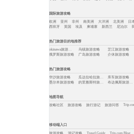
国内旅游攻略移动入口：
国际旅游攻略
北京
上海
澳门
香港
厦门
丽江
三亚
海
欧洲
亚州
非州
南美洲
大洋洲
北美洲
日
宁夏
吉林
青海
陕西
辽宁
黄山
杭州
青
西班牙
英国
埃及
柬埔寨
新西兰
尼泊尔
国际旅游攻略移动入口：
热门旅游目的地推荐
欧洲
亚州
非州
南美洲
大洋洲
北美洲
日
okinawa旅游攻略
乌镇旅游攻略
芷江旅游攻略
西班牙
英国
埃及
柬埔寨
新西兰
尼泊尔
俄罗斯旅游攻略
广岛旅游攻略
介休旅游攻略
比什凯克旅游攻略
石狮旅游攻略
格林纳达旅游攻略
麦迪逊旅游攻略
黑风洞旅游攻略
潮州旅游攻略
热门旅游攻略
清迈旅游攻略
维克旅游攻略
千岛湖旅游攻略
西雅图旅游攻略
绍兴旅游攻略
赤水旅游攻略
华沙旅游攻略
瓜达拉哈拉旅游攻略
库车旅游攻略
长海旅游攻略
神仙珊瑚岛旅游攻略
江都旅游攻略
墨尔本旅游攻略
的里雅斯特旅游攻略
布达佩斯旅游攻略
汤山旅游攻略
黄南旅游攻略
阿肯色州旅游攻略
如皋旅游攻略
阿拉善右旗旅游攻略
毛里求斯旅游攻略
门多萨旅游攻略
东台旅游攻略
新奥尔良旅游攻略
威尔士旅游攻略
亚历山大旅游攻略
蒙特利尔旅游攻略
德清旅游攻略
山打根旅游攻略
塞舌尔旅游攻略
地图导航
垦丁旅游攻略
兴化旅游攻略
金曼旅游攻略
登封旅游攻略
卡普里旅游攻略
泰宁旅游攻略
长葛旅游攻略
斯洛文尼亚旅游攻略
阳澄湖旅游攻略
Trip.c
攻略社区
旅游攻略
旅行游记
旅游问答
安特卫普旅游攻略
密山旅游攻略
腾冲旅游攻略
东乌旗旅游攻略
佛罗伦萨旅游攻略
云台山旅游攻略
西西里旅游攻略
萨拉曼卡旅游攻略
圣特罗佩旅游攻略
巴拿马旅游攻略
巴西利亚旅游攻略
阿尔高旅游攻略
圣多美和普林西比旅游攻略
北极旅游攻略
石家庄旅游攻略
移动端入口:
怀集旅游攻略
帕索旅游攻略
阿尔泰旅游攻略
san jose旅游攻略
江西旅游攻略
当雄旅游攻略
Trip.com Blog
Travel Guide
尤金旅游攻略
旅游资讯
巴拉望旅游攻略
薄荷岛旅游攻略
游记攻略
移动端入口
东海旅游攻略
夏河旅游攻略
东山旅游攻略
光泽旅游攻略
茂县旅游攻略
永州旅游攻略
景宁旅游攻略
中卫旅游攻略
茶陵旅游攻略
旅游攻略
游记攻略
巴塞罗那旅游攻略
Travel Guide
加拉帕戈斯旅游攻略
菏泽旅游攻略
Trip.com Blog