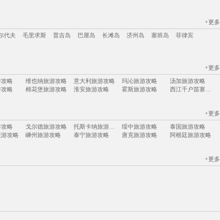
+更多
江苏
安徽
山西
黑龙江
江西
广东
河北
福建
广西
甘肃
湖北
尔代夫
毛里求斯
普吉岛
巴厘岛
长滩岛
济州岛
塞班岛
菲律宾
+更多
尔代夫
毛里求斯
普吉岛
巴厘岛
长滩岛
济州岛
塞班岛
菲律宾
游攻略
维也纳旅游攻略
意大利旅游攻略
玛沁旅游攻略
汤加旅游攻略
游攻略
棉花堡旅游攻略
淮安旅游攻略
霍斯旅游攻略
西江千户苗寨旅游攻略
游攻略
和田旅游攻略
芝加哥旅游攻略
甪直旅游攻略
巴布达旅游攻略
游攻略
武隆旅游攻略
巩义旅游攻略
齐齐哈尔旅游攻略
墨竹工卡旅游攻略
+更多
旅游攻略
连江旅游攻略
布鲁姆旅游攻略
垦利旅游攻略
那霸旅游攻略
吉尔吉斯旅游攻略
巴登巴登旅游攻略
比萨旅游攻略
六盘水旅游攻略
巴斯旅游攻略
游攻略
戈尔德旅游攻略
托斯卡纳旅游攻略
绥中旅游攻略
泰国旅游攻略
旅游攻略
海南旅游攻略
多米尼加旅游攻略
凡尔赛旅游攻略
晋江旅游攻略
旅游攻略
嵊州旅游攻略
泰宁旅游攻略
唐克旅游攻略
阿根廷旅游攻略
旅游攻略
佐贺旅游攻略
斯里巴加湾市旅游攻略
日本旅游攻略
句容旅游攻略
游攻略
沂南旅游攻略
斯摩棱斯克旅游攻略
廊坊旅游攻略
南充旅游攻略
游攻略
米拉贝拉旅游攻略
博鳌旅游攻略
赞比亚旅游攻略
利马旅游攻略
伊比利亚旅游攻略
哈萨克斯坦旅游攻略
梧州旅游攻略
常熟旅游攻略
德阳旅游攻略
旅游攻略
夏威夷旅游攻略
富国岛旅游攻略
旅顺旅游攻略
喀纳斯旅游攻略
+更多
游攻略
柳州旅游攻略
霍斯旅游攻略
雷克雅未克旅游攻略
加利福尼亚州旅游攻略
哈特福德旅游攻略
班夫国家公园旅游攻略
九乡旅游攻略
东莞旅游攻略
马耳他岛旅游攻略
游攻略
清迈旅游攻略
韶山旅游攻略
奎屯旅游攻略
丘北旅游攻略
游攻略
襄垣旅游攻略
漠河旅游攻略
合肥旅游攻略
比勒陀利亚旅游攻略
俄克拉何马州旅游攻略
马拉桑旅游攻略
湟源旅游攻略
休斯顿旅游攻略
广州旅游攻略
旅游攻略
巴音郭楞旅游攻略
会安旅游攻略
抚松旅游攻略
野三坡旅游攻略
塔曼尼加拉旅游攻略
九华山旅游攻略
舟山旅游攻略
贵港旅游攻略
惠来旅游攻略
卡尔加里旅游攻略
开罗旅游攻略
保定旅游攻略
南京旅游攻略
丙中洛旅游攻略
阿塞拜疆旅游攻略
大堡礁旅游攻略
绥化旅游攻略
巽寮湾旅游攻略
宝鸡旅游攻略
博洛尼亚旅游攻略
下川岛旅游攻略
雷尼尔旅游攻略
乌海旅游攻略
乐至旅游攻略
萨拉戈萨旅游攻略
桐乡旅游攻略
克伦威尔旅游攻略
五台山旅游攻略
阿雅达岛旅游攻略
旅游攻略
艾克斯旅游攻略
西塘古镇旅游攻略
长崎旅游攻略
克鲁姆洛夫旅游攻略
游攻略
太阳谷旅游攻略
哈库拉岛旅游攻略
天台山旅游攻略
吕梁旅游攻略
游攻略
会泽旅游攻略
平定旅游攻略
康威旅游攻略
昆明旅游攻略
游攻略
西江苗寨旅游攻略
冲绳县旅游攻略
阿姆斯特丹旅游攻略
马特洪峰旅游攻略