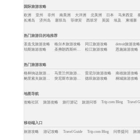
国内旅游攻略移动入口：
国际旅游攻略
北京
上海
澳门
香港
厦门
丽江
三亚
海南
云南
新疆
欧洲
亚州
非州
南美洲
大洋洲
北美洲
日本
马来西亚
河北
福建
广西
甘肃
湖北
宁夏
吉林
青海
陕西
辽宁
长滩岛
济州岛
塞班岛
菲律宾
西班牙
英国
埃及
柬埔寨
国际旅游攻略移动入口：
热门旅游目的地推荐
欧洲
亚州
非州
南美洲
大洋洲
北美洲
日本
马来西亚
圣迭戈旅游攻略
格尔木旅游攻略
同江旅游攻略
detroit旅游攻略
长滩岛
济州岛
塞班岛
菲律宾
西班牙
英国
埃及
柬埔寨
珀斯旅游攻略
圣弗朗西斯科旅游攻略
松江旅游攻略
恩施旅游攻略
湖北旅游攻略
斯普利特旅游攻略
苏格兰旅游攻略
海丰旅游攻略
马耳他岛旅游攻略
班夫国家公园旅游攻略
南戴河旅游攻略
阿坝旅游攻略
热门旅游攻略
利马旅游攻略
海德公园旅游攻略
青州旅游攻略
塞浦路斯
斯帕旅游攻略
俄克拉何马州旅游攻略
阿曼旅游攻略
右玉旅游攻略
格林纳达旅游攻略
马里兰州旅游攻略
雷尼尔旅游攻略
南雄旅游攻略
东山旅游攻略
抚仙湖旅游攻略
斯里兰卡旅游攻略
铜川旅游攻略
鲍里索夫旅游攻略
突尼斯市旅游攻略
德班旅游攻略
桐城旅游攻略
荔浦旅游攻略
贡嘎旅游攻略
安溪旅游攻略
当阳旅游攻略
克拉玛依旅游攻略
桂林旅游攻略
仙台旅游攻略
西盟旅游攻略
woodbury旅游攻略
圣保罗旅游攻略
芝加哥旅游攻略
巴拉旅游攻略
africa旅游攻略
长白旅游攻略
中山詹园旅游攻略
七仙岭旅游攻
比萨旅游攻略
克里特岛旅游攻略
博登湖旅游攻略
崇左旅游攻略
地图导航
喀什旅游攻略
茂名旅游攻略
镇远旅游攻略
福州旅游攻略
海林旅游攻略
纽伦堡旅游攻略
易县旅游攻略
盐城旅游攻略
格拉纳达旅游攻略
多哈旅游攻略
茨城县旅游攻略
阿联酋旅游攻
Trip.com Blog
Travel 
攻略社区
旅游攻略
旅行游记
旅游问答
红原旅游攻略
荔波旅游攻略
防城港旅游攻略
洛杉矶旅游攻
绩溪旅游攻略
巴中旅游攻略
亳州旅游攻略
死亡谷国家
如皋旅游攻略
武隆旅游攻略
杜塞尔多夫旅游攻略
萨尔托旅游攻
巩义旅游攻略
永顺旅游攻略
南非旅游攻略
济南旅游攻略
大足旅游攻略
诺姆旅游攻略
富宁旅游攻略
汉堡旅游攻略
移动端入口:
福建旅游攻略
马提尼克旅游攻略
海参崴旅游攻略
咸阳旅游攻略
长兴旅游攻略
列城旅游攻略
玫瑰海岸旅游攻略
普洱旅游攻略
Trip.com Blog
Travel Guide
旅游资讯
斯图加特旅游攻略
湛江旅游攻略
阿根廷旅游攻略
游记攻略
携程美食林
内江旅游攻略
问
移动端入口
热浪岛旅游攻略
黎川旅游攻略
淮北旅游攻略
兴宁旅游攻略
石河子旅游攻略
罗德里格斯旅游攻略
富春江旅游攻略
长滩旅游攻略
新余旅游攻略
海口旅游攻略
文成旅游攻略
函馆旅游攻略
旅游攻略
游记攻略
北马里亚纳群岛旅游攻略
望都旅游攻略
Travel Guide
合川旅游攻略
Trip.com Blog
问答提问
卡拉旅游攻略
旅
泰安旅游攻略
衡阳旅游攻略
铜仁旅游攻略
塞维利亚
洞爷湖旅游攻略
马赛旅游攻略
仙本那旅游攻略
富阳旅游攻略
怀柔旅游攻略
奈梅亨旅游攻略
分宜旅游攻略
湖口旅游攻略