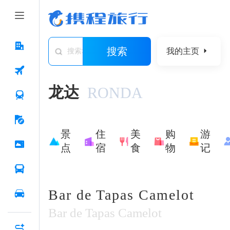
搜索
我的主页
搜索城市/景点/游记/问答/住宿
龙达
RONDA
景
住
美
购
游
点
宿
食
物
记
Bar de Tapas Camelot
Bar de Tapas Camelot