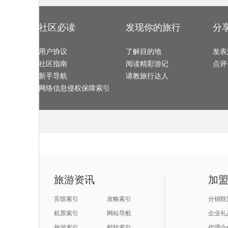
陕西旅游攻略
北海旅游攻略
绍兴旅游攻略
谢菲尔德
诸暨旅游攻略
鲍里索夫旅游攻略
东兴旅游攻略
阿格拉旅游攻
博登湖旅游攻略
荣成旅游攻略
海丰旅游攻略
恩施旅游攻略
阿里山旅游攻略
果洛旅游攻略
堪培拉旅游攻略
戛纳旅游攻略
霞浦旅游攻略
兴义旅游攻略
大埔旅游攻略
屏南旅游攻略
阳江旅游攻略
大邑旅游攻略
神池旅游攻略
永康旅游攻略
社区必读
发现你的旅行
分
西安旅游攻略
金斯顿旅游攻略
怀化旅游攻略
长江三峡
维多利亚旅游攻略
克罗地亚旅游攻略
普者黑旅游攻略
璧山旅游攻略
黄果树旅游攻略
布隆迪旅游攻略
ireland旅游攻略
太阳谷旅游攻
西哈努克旅游攻略
琼海旅游攻略
尼泊尔旅游攻略
特立尼达
哈巴河旅游攻略
广汉旅游攻略
维罗纳旅游攻略
崇左旅游攻略
湛江旅游攻略
用户协议
平凉旅游攻略
了解目的地
西柏坡旅游攻略
洪江旅游攻略
发表
san francisco旅游攻略
辛辛那提旅游攻略
文莱旅游攻略
bali旅游攻略
天门旅游攻略
巴马科旅游攻略
安道尔共和国旅游攻略
尼奥旅游攻略
社区指南
阅读精彩游记
点评
聂拉木旅游攻略
孟买旅游攻略
镇安旅游攻略
芽庄旅游攻略
tapas旅游攻略
色达县旅游攻略
迪拜旅游攻略
檀香山旅游攻
雅江旅游攻略
西乌珠穆沁旗旅游攻略
白俄罗斯旅游攻略
加那利群
新手导航
请教旅行达人
都柏林旅游攻略
俄亥俄州旅游攻略
月牙泉旅游攻略
索尔兹伯
马累旅游攻略
比利时旅游攻略
佛坪旅游攻略
西塘古镇
福伊旅游攻略
肯塔基州旅游攻略
加尔各答旅游攻略
仙都旅游攻略
网络信息侵权保障索引
格鲁吉亚旅游攻略
安溪旅游攻略
滨海旅游攻略
舟山旅游攻略
阿雅达岛旅游攻略
雅加达旅游攻略
mona旅游攻略
黄冈旅游攻略
陆良旅游攻略
卡姆拉旅游攻略
伯明翰旅游攻略
斯洛伐克
蜜月岛旅游攻略
法兰克福旅游攻略
秀山岛旅游攻略
阿马尔旅游攻
沈阳旅游攻略
毕尔巴鄂旅游攻略
鹿儿岛县旅游攻略
不来梅哈
龙游旅游攻略
贝鲁特旅游攻略
黑水县旅游攻略
诺邓旅游攻略
萍乡旅游攻略
鹤岗旅游攻略
西江千户苗寨旅游攻略
闽侯旅游攻略
上虞旅游攻略
亚马孙河旅游攻略
爱沙尼亚旅游攻略
剑桥旅游攻略
鄂木斯克旅游攻略
金门旅游攻略
阿塞拜疆旅游攻略
岩手县旅游攻
佛山旅游攻略
宝石岛旅游攻略
大阪府旅游攻略
尼斯湖旅游攻
莫斯科旅游攻略
汉诺威旅游攻略
圣马力诺旅游攻略
江都旅游攻略
漳州旅游攻略
河源旅游攻略
比勒陀利亚旅游攻略
威海旅游攻略
水原旅游攻略
棕榈泉旅游攻略
达拉特旗旅游攻略
伦敦旅游攻略
坦桑尼亚旅游攻略
金斯顿旅游攻略
石垣岛旅游攻略
遵化旅游攻略
江西旅游攻略
高雄旅游攻略
鲅鱼圈旅游攻略
香格里拉
芽庄旅游攻略
巴尔的摩旅游攻略
澳大利亚旅游攻略
古尔旅游攻略
紫云旅游攻略
晋城旅游攻略
赫尔辛基旅游攻略
弹丸礁旅游攻
普罗旺斯旅游攻略
卡布拉旅游攻略
天目湖旅游攻略
织金旅游攻略
陵水旅游攻略
索尔兹伯里旅游攻略
滦县旅游攻略
芒市旅游攻略
怀来旅游攻略
florence旅游攻略
潍坊旅游攻略
资兴旅游攻略
西雅图旅游攻略
曲阜旅游攻略
斯里巴加湾市旅游攻略
巴登巴登
旅游资讯
加
棕榈岛旅游攻略
邵阳旅游攻略
特里尔旅游攻略
集安旅游攻略
龙海旅游攻略
印第安纳州旅游攻略
荥经旅游攻略
陶斯旅游攻略
土库曼旅游攻略
死亡谷国家公园旅游攻略
西塘古镇旅游攻略
台南旅游攻略
安徽旅游攻略
黑山旅游攻略
固原旅游攻略
宁夏旅游攻略
沐川旅游攻略
潞城旅游攻略
里昂旅游攻略
徐州旅游攻略
宾馆索引
攻略索引
分销联
宫古岛旅游攻略
黄山市旅游攻略
企鹅岛旅游攻略
黄石旅游攻略
卢布尔雅那旅游攻略
崇州旅游攻略
吴桥旅游攻略
毛里塔尼
拉达克旅游攻略
涿州旅游攻略
戈尔德旅游攻略
泰山旅游攻略
机票索引
网站导航
企业礼
naples旅游攻略
珊瑚岛旅游攻略
魏玛旅游攻略
束河旅游攻略
新余旅游攻略
蒙彼利埃旅游攻略
阿兰达旅游攻略
以色列旅游攻
湘潭旅游攻略
普拉托旅游攻略
圣何塞旅游攻略
凭祥旅游攻略
旅游索引
邮轮索引
代理合