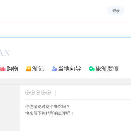
登录
AN
购物
游记
当地向导
旅游度假
|
你也游览过这个餐馆吗？
快来留下你精彩的点评吧！