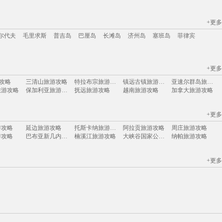
+更多
江苏
安徽
山西
黑龙江
江西
广东
河北
福建
广西
甘肃
湖北
尔代夫
毛里求斯
普吉岛
巴厘岛
长滩岛
济州岛
塞班岛
菲律宾
+更多
尔代夫
毛里求斯
普吉岛
巴厘岛
长滩岛
济州岛
塞班岛
菲律宾
游攻略
三清山旅游攻略
特拉布宗旅游攻略
镇远古镇旅游攻略
亚速尔群岛旅游攻略
旅游攻略
保加利亚旅游攻略
抚远旅游攻略
越南旅游攻略
加拿大旅游攻略
游攻略
爱尔兰旅游攻略
蒙古旅游攻略
格但斯克旅游攻略
襄垣旅游攻略
旅游攻略
开罗旅游攻略
海门旅游攻略
虎门旅游攻略
滦平旅游攻略
+更多
游攻略
沂南旅游攻略
通辽旅游攻略
仙游旅游攻略
暹粒旅游攻略
游攻略
景宁旅游攻略
波恩旅游攻略
安娜堡旅游攻略
特马旅游攻略
游攻略
延边旅游攻略
托斯卡纳旅游攻略
阿拉贡旅游攻略
周庄旅游攻略
游攻略
溪口旅游攻略
鹰潭旅游攻略
大兴安岭旅游攻略
天堂海滩旅游攻略
游攻略
巴布亚新几内亚旅游攻略
楠溪江旅游攻略
大峡谷国家公园旅游攻略
纳帕旅游攻略
旅游攻略
馆陶旅游攻略
斯帕旅游攻略
热浪岛旅游攻略
中宁旅游攻略
游攻略
阳春旅游攻略
马萨基旅游攻略
惠东旅游攻略
敦煌旅游攻略
游攻略
咸阳旅游攻略
济南旅游攻略
卡塔旅游攻略
土库曼斯坦旅游攻略
游攻略
巴西利亚旅游攻略
嘉兴旅游攻略
巍山旅游攻略
普吉岛旅游攻略
游攻略
龙胜旅游攻略
琼海旅游攻略
通河旅游攻略
耶路撒冷旅游攻略
+更多
游攻略
三亚旅游攻略
黄金海岸旅游攻略
拿撒勒旅游攻略
大丰旅游攻略
旅游攻略
阿尔泰旅游攻略
漳州旅游攻略
鲅鱼圈旅游攻略
格兰德旅游攻略
旅游攻略
布加勒斯特旅游攻略
摩纳哥城旅游攻略
丽江旅游攻略
桂平旅游攻略
游攻略
怀柔旅游攻略
扎兰屯旅游攻略
谢菲尔德旅游攻略
波拉波拉岛旅游攻略
米苏拉塔旅游攻略
隆安旅游攻略
菲尼克斯旅游攻略
海螺沟旅游攻略
大堡礁旅游攻略
游攻略
梅尔斯堡旅游攻略
鹤壁旅游攻略
井冈山旅游攻略
丹巴旅游攻略
旅游攻略
望都旅游攻略
东阳旅游攻略
纳什维尔旅游攻略
鼓浪屿旅游攻略
桑给巴尔旅游攻略
马拉桑旅游攻略
昆山旅游攻略
岐山旅游攻略
哈尔施塔特旅游攻略
游攻略
斯塔德旅游攻略
北海道旅游攻略
吴桥旅游攻略
圣西罗旅游攻略
克伦威尔旅游攻略
崇礼旅游攻略
河北旅游攻略
瑞丽旅游攻略
博尔塔拉旅游攻略
游攻略
普兰旅游攻略
井冈山旅游攻略
怡保旅游攻略
宜兰旅游攻略
旅游攻略
白滨旅游攻略
普洱旅游攻略
布莱克浦旅游攻略
卡尼岛旅游攻略
游攻略
河曲旅游攻略
通化旅游攻略
桐庐旅游攻略
霍斯旅游攻略
游攻略
佐贺旅游攻略
陇南旅游攻略
盐城旅游攻略
满洲里旅游攻略
游攻略
巴巴多斯旅游攻略
汕尾旅游攻略
庆阳旅游攻略
乌兰旅游攻略