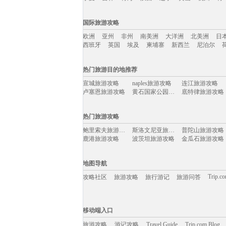
国内旅游攻略移动入口：
国际旅游攻略
北京
上海
澳门
香港
厦门
丽江
三亚
海
欧洲
亚州
非州
南美洲
大洋洲
北美洲
日
宁夏
吉林
青海
陕西
辽宁
黄山
杭州
青
西班牙
英国
埃及
柬埔寨
新西兰
尼泊尔
国际旅游攻略移动入口：
热门旅游目的地推荐
欧洲
亚州
非州
南美洲
大洋洲
北美洲
日
宣城旅游攻略
naples旅游攻略
连江旅游攻略
西班牙
英国
埃及
柬埔寨
新西兰
尼泊尔
卢塞恩旅游攻略
黄石国家公园旅游攻略
底特律旅游攻略
平凉旅游攻略
伊朗旅游攻略
马提尼克旅游攻略
卡罗维发利旅游攻略
绩溪旅游攻略
斋普尔旅游攻略
热门旅游攻略
镇远旅游攻略
卢布旅游攻略
剑桥旅游攻略
南京旅游攻略
黄山市旅游攻略
曼德勒旅游攻略
鲍里索夫旅游攻略
斯洛文尼亚旅游攻略
普陀山旅游攻略
黄南旅游攻略
酒泉旅游攻略
洪江旅游攻略
鹿港旅游攻略
波茨坦旅游攻略
金瓜石旅游攻略
陶斯旅游攻略
利兹旅游攻略
里约旅游攻略
黑河旅游攻略
福克兰群岛旅游攻略
下川岛旅游攻略
泸沽湖旅游攻略
detroit旅游攻略
霞浦旅游攻略
德黑兰旅游攻略
鹤峰旅游攻略
锦州旅游攻略
龙岩旅游攻略
乌兰察布旅游攻略
丘北旅游攻略
地图导航
江都旅游攻略
互助旅游攻略
宁化旅游攻略
富国岛旅游攻略
申根旅游攻略
应县旅游攻略
色达县旅游攻略
云县旅游攻略
益阳旅游攻略
Trip.c
攻略社区
旅游攻略
旅行游记
旅游问答
普拉托旅游攻略
上海旅游攻略
珀斯旅游攻略
太地町旅游攻略
亚丁旅游攻略
沃尔夫斯堡旅游攻略
蒙特利尔旅游攻略
圣路易斯旅游攻略
牙买加旅游攻略
巴林右旗旅游攻略
布里斯托旅游攻略
龙虎山旅游攻略
泰安旅游攻略
富宁旅游攻略
盘山旅游攻略
移动端入口:
斐济旅游攻略
五河旅游攻略
利马旅游攻略
雪乡旅游攻略
特纳旅游攻略
加那利群岛旅游攻略
Trip.com Blog
Travel Guide
汾西旅游攻略
旅游资讯
苏格兰旅游攻略
安徽旅游攻略
游记攻略
移动端入口
江西旅游攻略
圣西罗旅游攻略
安吉旅游攻略
黄南旅游攻略
俄罗斯旅游攻略
蓝泉旅游攻略
死海旅游攻略
罗平旅游攻略
四明山旅游攻略
钟祥旅游攻略
旅游攻略
游记攻略
三门旅游攻略
Travel Guide
从江旅游攻略
Trip.com Blog