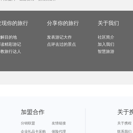
巴马旅游攻略
阳西旅游攻略
马尔代夫旅游攻略
肯塔基州旅游攻略
麦德林
仙女山旅游攻略
土耳其旅游攻略
宿务旅游攻略
叶城旅游攻略
炉霍旅
阿尔比旅游攻略
维罗纳旅游攻略
秘鲁旅游攻略
吕宋岛旅游攻略
雅典旅
london旅游攻略
摩洛哥旅游攻略
大石桥旅游攻略
博洛尼亚旅游攻略
青海湖
如皋旅游攻略
神农架旅游攻略
绥芬河旅游攻略
孟加拉国旅游攻略
巴西旅游攻略
黑风洞旅游攻略
抚远旅游攻略
格陵兰岛旅游攻略
布鲁日
贡嘎旅游攻略
红海滩旅游攻略
太地町旅游攻略
诺姆旅游攻略
左云旅
石泉旅游攻略
广岛旅游攻略
十堰旅游攻略
哈尔滨旅游攻略
哈密旅
巴厘岛旅游攻略
会同旅游攻略
班夫国家公园旅游攻略
德清旅游攻略
绍兴旅
发现你的旅行
分享你的旅行
关于我们
西江苗寨旅游攻略
云顶高原旅游攻略
阿联酋旅游攻略
仙本那旅游攻略
棉花堡
图片旅游攻略
荔浦旅游攻略
枣庄旅游攻略
呼伦贝尔旅游攻略
南澳旅
北京旅游攻略
卢布旅游攻略
龙脊梯田旅游攻略
荣成旅游攻略
仙游旅
慈溪旅游攻略
福泉旅游攻略
江油旅游攻略
惠州旅游攻略
中东旅
西江千户苗寨旅游攻略
蓟县旅游攻略
柬埔寨旅游攻略
瓦努阿图旅游攻略
北投旅
了解目的地
曼哈顿旅游攻略
墨脱旅游攻略
发表游记大作
班达亚齐旅游攻略
社区简介
苏尼特右旗旅游攻略
石城旅游攻略
大阪府旅游攻略
西哈努克旅游攻略
云台山旅游攻略
恩施旅
黄龙旅游攻略
淮南旅游攻略
靖安旅游攻略
圣保罗旅游攻略
penan
阅读精彩游记
点评去过的景点
加入我们
石棉旅游攻略
萨拉曼卡旅游攻略
海西旅游攻略
乐昌旅游攻略
巴拉旅
马尔默旅游攻略
格拉斯旅游攻略
门源旅游攻略
长滩岛旅游攻略
凯里旅
卡塔旅游攻略
哈利利旅游攻略
东方旅游攻略
赤塔旅游攻略
请教旅行达人
智慧旅游
天堂岛旅游攻略
察隅旅游攻略
婺源旅游攻略
秀山岛旅游攻略
康威旅
长江三峡旅游攻略
海门旅游攻略
卢龙旅游攻略
沙溪古镇旅游攻略
新港旅游攻略
青城山旅游攻略
光雾山旅游攻略
伊利诺伊州旅游攻略
德国旅
若尔盖旅游攻略
南通旅游攻略
曲阜旅游攻略
柏林旅游攻略
楚雄旅
北川旅游攻略
康涅狄格州旅游攻略
阿塞拜疆旅游攻略
宜宾旅游攻略
垦丁旅
喀纳斯旅游攻略
连城旅游攻略
鞍山旅游攻略
咸阳旅游攻略
廊坊旅
鹤峰旅游攻略
武威旅游攻略
布加勒斯特旅游攻略
仙都旅游攻略
石柱旅
奈梅亨旅游攻略
列支敦士登旅游攻略
长兴岛旅游攻略
垦丁旅游攻略
bray旅
广西旅游攻略
巍山旅游攻略
神池旅游攻略
北马里亚纳群岛旅游攻略
德州旅
北疆旅游攻略
圣特罗佩旅游攻略
铜仁旅游攻略
科伦坡旅游攻略
湖州旅
旅顺旅游攻略
拉达克旅游攻略
冲绳岛旅游攻略
米易旅游攻略
龙川旅
抚松旅游攻略
西西里岛旅游攻略
毕尔巴鄂旅游攻略
枣庄旅游攻略
寻甸旅游攻略
明尼阿波利斯旅游攻略
贝加尔湖旅游攻略
塞罕坝旅游攻略
澎湖旅
ireland旅游攻略
魏玛旅游攻略
优胜美地国家公园旅游攻略
惠州旅游攻略
荥经旅游攻略
和县旅游攻略
阜新旅游攻略
埃及旅游攻略
灵岩寺
皇后镇旅游攻略
会安旅游攻略
哈巴河旅游攻略
兴宁旅游攻略
上海旅
武陵源旅游攻略
石林旅游攻略
布拉加旅游攻略
贵港旅游攻略
赞比亚
巢湖旅游攻略
丰都旅游攻略
巴塞尔旅游攻略
安提瓜和巴布达旅游攻略
泰顺旅
布里斯班旅游攻略
哈勃岛旅游攻略
随州旅游攻略
佛冈旅游攻略
涩谷旅游攻略
博卡拉旅游攻略
永顺旅游攻略
龙游旅游攻略
连云港
布鲁日旅游攻略
沂水旅游攻略
平顺旅游攻略
济州岛旅游攻略
桑植旅
科克旅游攻略
抚顺旅游攻略
温州旅游攻略
丽水旅游攻略
普洱旅
个旧旅游攻略
以色列旅游攻略
五大连池旅游攻略
常州旅游攻略
欧洲旅游攻略
安塔利亚旅游攻略
张掖旅游攻略
多维尔旅游攻略
乌法旅
加盟合作
关于
金泽旅游攻略
沙溪古镇旅游攻略
福冈旅游攻略
加尔各答旅游攻略
承德旅
卡普里旅游攻略
察隅旅游攻略
塞拉利昂旅游攻略
吴忠旅游攻略
五泄旅
山海关旅游攻略
束河旅游攻略
敖德萨旅游攻略
巴巴多斯旅游攻略
阿拉尔
长岛旅游攻略
宿州旅游攻略
马六甲市旅游攻略
米克诺斯镇旅游攻略
自贡旅
普陀山旅游攻略
普吉旅游攻略
mona旅游攻略
科西嘉旅游攻略
汶川旅
分销联盟
友情链接
关于携程
汕头旅游攻略
葡萄牙旅游攻略
玛沁旅游攻略
凤凰旅游攻略
埃森旅
岱山旅游攻略
石台旅游攻略
鹿港旅游攻略
基诺旅游攻略
金门旅
东兴旅游攻略
白滨旅游攻略
洱源旅游攻略
从化旅游攻略
济南旅
企业礼品卡采购
保险代理
联系我们