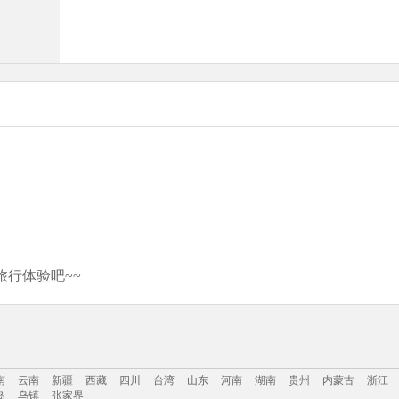
行体验吧~~
南
云南
新疆
西藏
四川
台湾
山东
河南
湖南
贵州
内蒙古
浙江
岛
乌镇
张家界