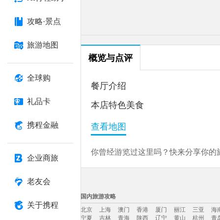
攻略·景点
旅游地图
概览与点评
全球购
餐厅介绍
礼品卡
本店特色美食
携程金融
查看地图
你曾经游览过这里吗？快来分享你的旅
企业商旅
老友会
国内旅游攻略
关于携程
北京
上海
澳门
香港
厦门
丽江
三亚
海
宁夏
吉林
青海
陕西
辽宁
黄山
杭州
青