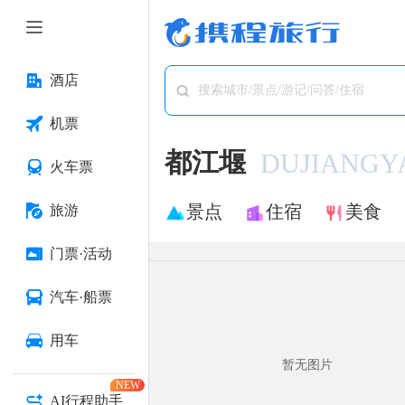
酒店
搜索城市/景点/游记/问答/住宿
机票
都江堰
DUJIANGY
火车票
景点
住宿
美食
旅游
门票·活动
汽车·船票
用车
暂无图片
NEW
AI行程助手