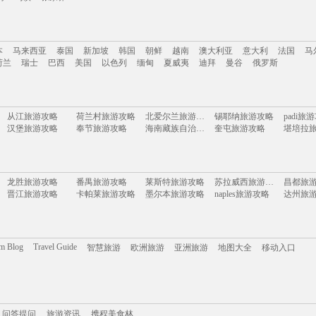
南
云南
新疆
西藏
四川
台湾
山东
河南
湖南
贵州
内蒙古
浙江
本
马来西亚
泰国
新加坡
韩国
朝鲜
越南
澳大利亚
意大利
法国
马
岛
乌镇
张家界
荷兰
瑞士
巴西
美国
以色列
缅甸
夏威夷
迪拜
曼谷
俄罗斯
本
马来西亚
泰国
新加坡
韩国
朝鲜
越南
澳大利亚
意大利
法国
马
从江旅游攻略
荷兰村旅游攻略
北爱尔兰旅游攻略
锡耶纳旅游攻略
padi旅
荷兰
瑞士
巴西
美国
以色列
缅甸
夏威夷
迪拜
曼谷
俄罗斯
汉堡旅游攻略
奉节旅游攻略
海南藏族自治州旅游攻略
奎屯旅游攻略
堪培拉
灵川旅游攻略
克拉玛依旅游攻略
马拉加旅游攻略
衡阳旅游攻略
凉山旅
东方旅游攻略
米脂旅游攻略
威斯巴登旅游攻略
奈梅亨旅游攻略
武当山
布莱斯旅游攻略
榆次旅游攻略
米卢斯旅游攻略
五泄旅游攻略
长海旅
太仓旅游攻略
西乌珠穆沁旗旅游攻略
台东旅游攻略
巴塞尔旅游攻略
泰国旅
龙胜旅游攻略
番禺旅游攻略
莱斯特旅游攻略
苏拉威西旅游攻略
昌都旅
利川旅游攻略
大阪府旅游攻略
纳雍旅游攻略
宿州旅游攻略
瑞典旅
晋江旅游攻略
卡帕莱旅游攻略
墨尔本旅游攻略
naples旅游攻略
达州旅
墨江旅游攻略
奥克兰旅游攻略
阳泉旅游攻略
雷尼尔旅游攻略
布莱顿
黎平旅游攻略
bangkok旅游攻略
莫干山旅游攻略
格拉茨旅游攻略
里昂旅
卡莫纳旅游攻略
兴隆旅游攻略
阿德莱德旅游攻略
彭州旅游攻略
三水旅
巴里旅游攻略
广南旅游攻略
三江旅游攻略
茂县旅游攻略
唐山旅
塞拉利昂旅游攻略
乌兰旅游攻略
潍坊旅游攻略
吉尔吉斯旅游攻略
广南旅
米兰旅游攻略
五寨旅游攻略
以色列旅游攻略
黄冈旅游攻略
茂名旅
吉林市旅游攻略
新丰旅游攻略
卡萨布兰卡旅游攻略
依兰旅游攻略
苏里南
巴拿马旅游攻略
鄯善旅游攻略
佳县旅游攻略
纽伦堡旅游攻略
内蒙古
om Blog
Travel Guide
智慧旅游
欧洲旅游
亚洲旅游
地图大全
移动入口
凡尔赛旅游攻略
金寨旅游攻略
神奈川县旅游攻略
太湖旅游攻略
乃东旅
右玉旅游攻略
阿斯旺旅游攻略
周宁旅游攻略
洛林旅游攻略
圣卢西亚旅游攻略
伊宁旅游攻略
雷克雅未克旅游攻略
日照旅游攻略
湖南旅
绍兴旅游攻略
海林旅游攻略
锦屏旅游攻略
堪培拉旅游攻略
匹兹堡
阿布扎比旅游攻略
尼泊尔旅游攻略
米科诺斯岛旅游攻略
横店旅游攻略
索契旅游攻略
莱茵河谷旅游攻略
约克旅游攻略
西归浦市旅游攻略
慈溪旅
印度旅游攻略
萧山旅游攻略
东乡旅游攻略
加勒旅游攻略
携程美食林
问答提问
马里博尔旅游攻略
镇安旅游攻略
旅游攻略
维也纳旅游攻略
维多利亚旅游攻略
西昌旅
嘉峪关旅游攻略
吴江旅游攻略
台山旅游攻略
荆州旅游攻略
门多萨
土库曼旅游攻略
兰卡威旅游攻略
贝希特斯加登旅游攻略
延吉旅游攻略
晋城旅
喀山旅游攻略
渭南旅游攻略
紫云旅游攻略
芭提雅旅游攻略
温岭旅
问答提问
旅游资讯
鹿儿岛县旅游攻略
日照旅游攻略
携程美食林
甘肃旅游攻略
吉隆坡旅游攻略
龙达旅