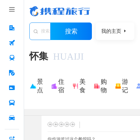
搜索
我的主页
搜索城市/景点/游记/问答/住宿
怀集
HUAIJI
景
住
美
购
游
点
宿
食
物
记
|
你也游览过这个餐馆吗？