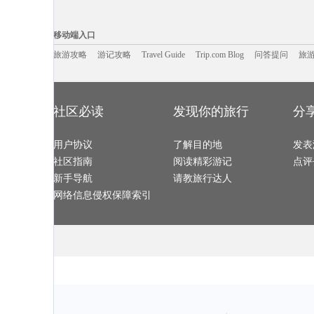
密尔沃基旅游攻略
涠洲岛旅游攻略
东岛旅游攻略
泰山旅游攻略
南雄旅游攻略
雪乡旅游攻略
都柏林旅游攻略
北海道旅游攻
娄底旅游攻略
大名旅游攻略
抚州旅游攻略
营口旅游攻略
移动端入口:
塞瓦斯托波尔旅游攻略
周宁旅游攻略
宜良旅游攻略
嵊州旅游攻略
西乌珠穆沁旗旅游攻略
利马旅游攻略
贡嘎旅游攻略
萨拉曼卡
Trip.com Blog
Travel Guide
海盐旅游攻略
旅游资讯
马萨基旅游攻略
灵山旅游攻略
游记攻略
携程美食林
问
乌兰浩特
移动端入口
红原旅游攻略
明尼阿波利斯旅游攻略
佛山旅游攻略
仙台旅游攻略
沽源旅游攻略
塞罕坝旅游攻略
拉托维亚旅游攻略
大堡礁旅游攻
威尔士旅游攻略
康奈尔旅游攻略
连城旅游攻略
佛冈旅游攻略
乌海旅游攻略
旅游攻略
游记攻略
焦作旅游攻略
Travel Guide
五指山旅游攻略
Trip.com Blog
问答提问
龙里旅游攻略
旅
博卡旅游攻略
橘园旅游攻略
哈萨克斯坦旅游攻略
九份旅游攻略
德班旅游攻略
句容旅游攻略
崇明旅游攻略
冲绳旅游攻略
大岛旅游攻略
上岛旅游攻略
加尔各答旅游攻略
山西旅游攻略
九乡旅游攻略
三明旅游攻略
会泽旅游攻略
瑞丽旅游攻略
灵山旅游攻略
文县旅游攻略
马拉加旅游攻略
Pinnawela旅游攻略
黟县旅游攻略
woodbury旅游攻略
爱琴海旅游攻略
马拉桑旅游攻
东极岛旅游攻略
滁州旅游攻略
阿曼旅游攻略
池州旅游攻略
烟台旅游攻略
蓬莱旅游攻略
陈巴尔虎旗旅游攻略
五大连池
德钦旅游攻略
诸暨旅游攻略
锦州旅游攻略
阿里山旅游攻
社区必读
发现你的旅行
分
长滩岛旅游攻略
苏黎世湖旅游攻略
新郑旅游攻略
马丘比丘
潮州旅游攻略
天台旅游攻略
马提尼克旅游攻略
布拉加旅游攻
怡保旅游攻略
印度旅游攻略
卡尼岛旅游攻略
临潼旅游攻略
okinawa旅游攻略
卡塔尼亚旅游攻略
当阳旅游攻略
内乡旅游攻略
白沙旅游攻略
漳州旅游攻略
列城旅游攻略
班加罗尔
用户协议
米苏拉塔旅游攻略
文莱旅游攻略
了解目的地
桑给巴尔岛旅游攻略
热那亚旅游攻
发表
双廊旅游攻略
荔波旅游攻略
同里旅游攻略
平谷旅游攻略
比斯特旅游攻略
圣卢西亚旅游攻略
夏威夷旅游攻略
额尔古纳
社区指南
阅读精彩游记
点评
黔西南旅游攻略
蔚县旅游攻略
圣克鲁斯旅游攻略
加拿大旅游攻
annapolis旅游攻略
凤凰旅游攻略
平壤旅游攻略
布里亚特共
杜伊斯堡旅游攻略
不来梅哈芬旅游攻略
宕昌旅游攻略
亚马孙河
新手导航
请教旅行达人
海口旅游攻略
波德申旅游攻略
安远旅游攻略
沈阳旅游攻略
茂名旅游攻略
通河旅游攻略
龙门石窟旅游攻略
楠溪江旅游攻
武陵源旅游攻略
贝加尔湖旅游攻略
隆安旅游攻略
五家渠旅游攻
网络信息侵权保障索引
诏安旅游攻略
坦帕旅游攻略
普拉托旅游攻略
海德公园
富士山旅游攻略
暹罗旅游攻略
亚庇旅游攻略
乌兹别克斯
桐城旅游攻略
安吉旅游攻略
波士顿旅游攻略
康涅狄格
西安旅游攻略
因特拉肯旅游攻略
三宝垄旅游攻略
科林斯旅游攻
镇安旅游攻略
比勒陀利亚旅游攻略
赤塔旅游攻略
武威旅游攻略
坝上旅游攻略
三亚 旅游攻略
喜德旅游攻略
无锡旅游攻略
抚远旅游攻略
华沙旅游攻略
华雷斯旅游攻略
太鲁阁旅游攻
澳大利亚旅游攻略
非洲旅游攻略
佩特拉旅游攻略
埃森旅游攻略
集安旅游攻略
阳山旅游攻略
恒春旅游攻略
琼海旅游攻略
里尔旅游攻略
甘孜旅游攻略
新泽西州旅游攻略
玛纳斯旅游攻
南岛旅游攻略
阿曼旅游攻略
北马里亚纳旅游攻略
枣庄旅游攻略
松江旅游攻略
企鹅岛旅游攻略
瑙鲁旅游攻略
俄亥俄旅游攻
顺德旅游攻略
盐山旅游攻略
武宣旅游攻略
张掖旅游攻略
关岛旅游攻略
皇后镇旅游攻略
科伦坡旅游攻略
京畿道旅游攻
休宁旅游攻略
临沧旅游攻略
伯罗奔尼撒旅游攻略
九份旅游攻略
浦城旅游攻略
维多利亚公园旅游攻略
普卡旅游攻略
资兴旅游攻略
圣安德鲁斯旅游攻略
上海迪士尼度假区旅游攻略
福建土楼旅游攻略
科茨旅游攻略
郑州旅游攻略
焦特普尔旅游攻略
弥勒旅游攻略
陵川旅游攻略
吉隆坡旅游攻略
莱芜旅游攻略
芬奇旅游攻略
诸暨旅游攻略
保定旅游攻略
永新旅游攻略
绚丽岛旅游攻略
峨眉山旅游攻