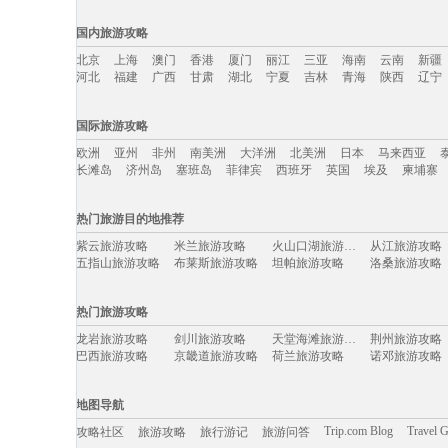
国内旅游攻略
北京
上海
澳门
香港
厦门
丽江
三亚
海南
云南
新疆
河北
福建
广西
甘肃
湖北
宁夏
吉林
青海
陕西
辽宁
国内旅游攻略移动入口：
国际旅游攻略
北京
上海
澳门
香港
厦门
丽江
三亚
海南
云南
新疆
欧洲
亚州
非州
南美洲
大洋洲
北美洲
日本
马来西亚
河北
福建
广西
甘肃
湖北
宁夏
吉林
青海
陕西
辽宁
长滩岛
济州岛
塞班岛
菲律宾
西班牙
英国
埃及
柬埔寨
国际旅游攻略移动入口：
热门旅游目的地推荐
欧洲
亚州
非州
南美洲
大洋洲
北美洲
日本
马来西亚
紫云旅游攻略
米兰旅游攻略
火山口湖旅游攻略
从江旅游攻略
长滩岛
济州岛
塞班岛
菲律宾
西班牙
英国
埃及
柬埔寨
五指山旅游攻略
布莱斯旅游攻略
坦帕旅游攻略
洛桑旅游攻略
牛背山旅游攻略
卢布旅游攻略
鄂木斯克旅游攻略
锡安国家公
奥地利旅游攻略
塞浦路斯旅游攻略
天台山旅游攻略
包头旅游攻略
热门旅游攻略
福冈旅游攻略
卢克索旅游攻略
毛里求斯旅游攻略
韶关旅游攻略
广西旅游攻略
路易斯维尔旅游攻略
荥经旅游攻略
卡布拉旅游攻
龙岩旅游攻略
剑川旅游攻略
天堂海滩旅游攻略
荆州旅游攻略
南阳旅游攻略
宁夏旅游攻略
爱德华王子岛旅游攻略
香格里拉
巴西旅游攻略
京畿道旅游攻略
荷兰旅游攻略
诺邓旅游攻略
意大利旅游攻略
北马里亚纳群岛旅游攻略
大连旅游攻略
茂宜岛旅游攻
七仙岭旅游攻略
纳卡旅游攻略
库克群岛旅游攻略
tapas旅游攻略
太阳岛旅游攻略
曼谷旅游攻略
亚速尔群岛旅游攻略
吉安旅游攻略
热浪岛旅游攻略
新奥尔良旅游攻略
葫芦岛旅游攻略
云县旅游攻略
抚松旅游攻略
西塘古镇旅游攻略
缙云旅游攻略
天目山旅游攻
地图导航
格陵兰岛旅游攻略
四川旅游攻略
芙花芬岛旅游攻略
巴里岛旅游攻
斯图加特旅游攻略
中山詹园旅游攻略
白沙旅游攻略
博德旅游攻略
黑风洞旅游攻略
弥勒旅游攻略
顺化旅游攻略
维戈旅游攻略
Trip.com Blog
Travel 
攻略社区
旅游攻略
旅行游记
旅游问答
北海道旅游攻略
福州旅游攻略
魁北克市旅游攻略
额济纳旗
北戴河旅游攻略
斯摩棱斯克旅游攻略
白洋淀旅游攻略
阿尔泰旅游攻