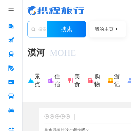
搜索
我的主页
搜索城市/景点/游记/问答/住宿
漠河
MOHE
景
住
美
购
游
点
宿
食
物
记
|
你也游览过这个餐馆吗？