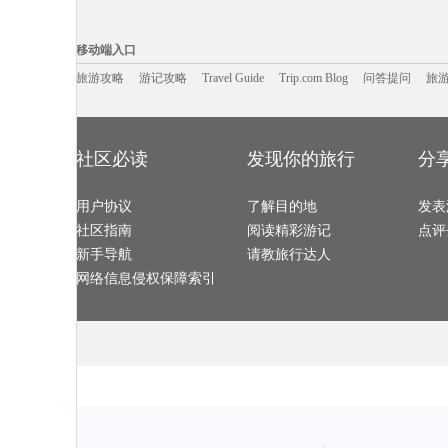
阿拉善右旗旅游攻略
靖西旅游攻略
太阳谷旅游攻略
永州旅游攻略
襄阳旅游攻略
纳什维尔旅游攻略
赤塔旅游攻略
毕尔巴鄂
资源旅游攻略
弹丸礁旅游攻略
阿尔高旅游攻略
薄荷岛旅游攻
移动端入口:
巴尔的摩旅游攻略
当阳旅游攻略
洪泽旅游攻略
康定旅游攻略
广南旅游攻略
横滨旅游攻略
阿皮亚旅游攻略
章丘旅游攻略
Trip.com Blog
Travel Guide
福安旅游攻略
旅游资讯
商洛旅游攻略
平谷旅游攻略
游记攻略
携程美食林
问
镇远古镇
移动端入口
南浔旅游攻略
开罗旅游攻略
美瑛町旅游攻略
辽阳旅游攻略
溪口旅游攻略
芒市旅游攻略
金沙旅游攻略
法罗群岛
旅顺旅游攻略
乌镇旅游攻略
北戴河旅游攻略
阿尔旅游攻略
嘉兴旅游攻略
旅游攻略
游记攻略
Travel Guide
伊比利亚旅游攻略
博鳌旅游攻略
Trip.com Blog
问答提问
武夷山旅游攻
旅
夏河旅游攻略
延庆旅游攻略
凡尔赛旅游攻略
井冈山旅游攻
广岛旅游攻略
塞内加尔旅游攻略
洪湖旅游攻略
南昌旅游攻略
蚌埠旅游攻略
泸沽湖旅游攻略
阆中旅游攻略
阿马尔旅游攻
顺义旅游攻略
鲅鱼圈旅游攻略
会安旅游攻略
苏格兰旅游攻
哈利利旅游攻略
吕宋岛旅游攻略
塞舌尔旅游攻略
朝鲜旅游攻略
太阳谷旅游攻略
朝阳旅游攻略
南非旅游攻略
株洲旅游攻略
圣诞岛旅游攻略
博鳌旅游攻略
连州旅游攻略
上虞旅游攻略
日照旅游攻略
大岛旅游攻略
新兴旅游攻略
吉隆坡旅游攻
吴忠旅游攻略
爱德华王子岛旅游攻略
合川旅游攻略
东乌旗旅游攻
社区必读
发现你的旅行
分
三亚旅游攻略
江陵旅游攻略
埃塞俄比亚旅游攻略
丰宁旅游攻略
三清山旅游攻略
云南旅游攻略
神仙珊瑚岛旅游攻略
嵊泗旅游攻略
文昌旅游攻略
德令哈旅游攻略
巴拉旅游攻略
波西塔诺
乌兰巴托旅游攻略
石嘴山旅游攻略
顺德旅游攻略
马六甲市
南阳旅游攻略
湟中旅游攻略
佛坪旅游攻略
米易旅游攻略
若羌旅游攻略
用户协议
萨格勒布旅游攻略
了解目的地
登别旅游攻略
发表
维多利亚
布拉格旅游攻略
海拉尔旅游攻略
金泽旅游攻略
汕头旅游攻略
九州旅游攻略
黄金海岸旅游攻略
马来西亚旅游攻略
库克山旅游攻
社区指南
阅读精彩游记
点评
金沙滩旅游攻略
长岛旅游攻略
云和旅游攻略
湖口旅游攻略
佛罗里达旅游攻略
绵山旅游攻略
罗德里格斯旅游攻略
丹巴旅游攻略
舟山旅游攻略
什邡旅游攻略
阳江旅游攻略
烟台旅游攻略
新手导航
请教旅行达人
缅甸旅游攻略
吉首旅游攻略
绩溪旅游攻略
泰州旅游攻略
万丹旅游攻略
马来西亚旅游攻略
大阪府旅游攻略
崇左旅游攻略
三水旅游攻略
特纳旅游攻略
暹粒旅游攻略
马公旅游攻略
网络信息侵权保障索引
巴拉望旅游攻略
昌都旅游攻略
巴厘岛旅游攻略
垦利旅游攻略
卡萨旅游攻略
青田旅游攻略
垦利旅游攻略
五大连池
平塘旅游攻略
南浔旅游攻略
hollywood旅游攻略
纳雍旅游攻略
什邡旅游攻略
塞拉利昂旅游攻略
昆卡旅游攻略
和田旅游攻略
绚丽岛旅游攻略
蓝毗尼旅游攻略
富森旅游攻略
汤阴旅游攻略
苏比克湾旅游攻略
阿塞拜疆旅游攻略
越南旅游攻略
霍斯旅游攻略
尼尔森旅游攻略
黄石旅游攻略
温州旅游攻略
迪庆旅游攻略
科莫旅游攻略
杜塞尔多夫旅游攻略
云浮旅游攻略
达州旅游攻略
四国旅游攻略
罗斯托夫旅游攻略
多哈旅游攻略
尼亚加拉瀑
圣卢西亚旅游攻略
额尔古纳旅游攻略
班达亚齐旅游攻略
鹤峰旅游攻略
华欣旅游攻略
波尔旅游攻略
惠灵顿旅游攻略
五台山旅游攻
海东旅游攻略
沙姆沙伊赫旅游攻略
互助旅游攻略
波密旅游攻略
五寨旅游攻略
俄克拉何马州旅游攻略
闽侯旅游攻略
蒙特雷旅游攻
西柏坡旅游攻略
牛津旅游攻略
茨城县旅游攻略
希腊旅游攻略
增城旅游攻略
安康旅游攻略
马山旅游攻略
兴安旅游攻略
新安江旅游攻略
垦丁旅游攻略
湖州旅游攻略
西班牙旅游攻
通化旅游攻略
象岛旅游攻略
angelina旅游攻略
檀香山旅游攻
安溪旅游攻略
涩谷旅游攻略
佩特拉旅游攻略
信阳旅游攻略
戛纳旅游攻略
明月山旅游攻略
尼奥旅游攻略
镇江旅游攻略
上岛旅游攻略
佳木斯旅游攻略
保亭旅游攻略
哈尔滨旅游攻