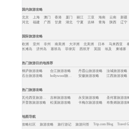
国内旅游攻略
北京
上海
澳门
香港
厦门
丽江
三亚
海南
云南
新疆
河北
福建
广西
甘肃
湖北
宁夏
吉林
青海
陕西
辽宁
国内旅游攻略移动入口：
国际旅游攻略
北京
上海
澳门
香港
厦门
丽江
三亚
海南
云南
新疆
欧洲
亚州
非州
南美洲
大洋洲
北美洲
日本
马来西亚
河北
福建
广西
甘肃
湖北
宁夏
吉林
青海
陕西
辽宁
长滩岛
济州岛
塞班岛
菲律宾
西班牙
英国
埃及
柬埔寨
国际旅游攻略移动入口：
热门旅游目的地推荐
欧洲
亚州
非州
南美洲
大洋洲
北美洲
日本
马来西亚
桐庐旅游攻略
合江旅游攻略
丹霞山旅游攻略
汝城旅游攻略
长滩岛
济州岛
塞班岛
菲律宾
西班牙
英国
埃及
柬埔寨
石台旅游攻略
hollywood旅游攻略
安徽旅游攻略
江西旅游攻略
林芝旅游攻略
班加罗尔旅游攻略
昌平旅游攻略
河源旅游攻略
徐州旅游攻略
神奈川县旅游攻略
圣弗朗西斯科旅游攻略
和平旅游攻略
热门旅游攻略
甘肃旅游攻略
札幌旅游攻略
武威旅游攻略
鹿港旅游攻略
株洲旅游攻略
崇礼旅游攻略
顺义旅游攻略
河内旅游攻略
瓦伦西亚旅游攻略
吉林旅游攻略
永安旅游攻略
圣何塞旅游攻
惠来旅游攻略
比尔旅游攻略
拉达克旅游攻略
广州旅游攻略
开普敦旅游攻略
松溪旅游攻略
卡梅尔旅游攻略
布鲁姆旅游攻
彼得堡旅游攻略
龙井旅游攻略
阿拉贡旅游攻略
林州旅游攻略
列城旅游攻略
旅顺旅游攻略
杜塞尔多夫旅游攻略
施瓦茨旅游攻
西沙群岛旅游攻略
北屯旅游攻略
德州旅游攻略
茂县旅游攻略
拉姆岛旅游攻略
和田旅游攻略
弥勒旅游攻略
三明旅游攻略
阿里山旅游攻略
阿拉木图旅游攻略
永嘉旅游攻略
美因茨旅游攻
地图导航
金寨旅游攻略
奥斯陆旅游攻略
互助旅游攻略
汉堡旅游攻略
桐乡旅游攻略
台州旅游攻略
广安旅游攻略
板门店旅游攻
镇安旅游攻略
鞍山旅游攻略
阿克苏旅游攻略
清迈旅游攻略
Trip.com Blog
Travel 
攻略社区
旅游攻略
旅行游记
旅游问答
定州旅游攻略
中卫旅游攻略
雷克雅未克旅游攻略
印度尼西
东山旅游攻略
仙桃旅游攻略
ireland旅游攻略
非洲旅游攻略