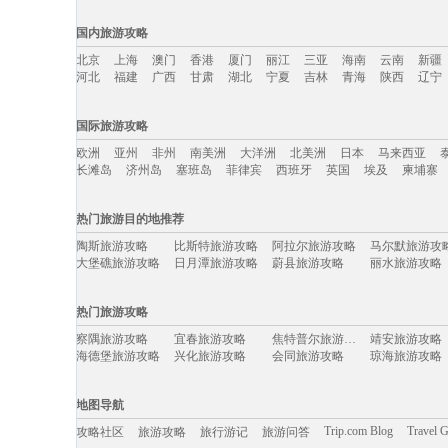
国内旅游攻略
北京
上海
澳门
香港
厦门
丽江
三亚
海南
云南
新疆
河北
福建
广西
甘肃
湖北
宁夏
吉林
青海
陕西
辽宁
国内旅游攻略移动入口：
国际旅游攻略
北京
上海
澳门
香港
厦门
丽江
三亚
海南
云南
新疆
欧洲
亚州
非州
南美洲
大洋洲
北美洲
日本
马来西亚
河北
福建
广西
甘肃
湖北
宁夏
吉林
青海
陕西
辽宁
长滩岛
济州岛
塞班岛
菲律宾
西班牙
英国
埃及
柬埔寨
国际旅游攻略移动入口：
热门旅游目的地推荐
欧洲
亚州
非州
南美洲
大洋洲
北美洲
日本
马来西亚
陶斯旅游攻略
比斯特旅游攻略
阿拉尔旅游攻略
马尔默旅游攻
长滩岛
济州岛
塞班岛
菲律宾
西班牙
英国
埃及
柬埔寨
大堡礁旅游攻略
日月潭旅游攻略
蔚县旅游攻略
丽水旅游攻略
南宁旅游攻略
温泉旅游攻略
悉尼旅游攻略
滨州旅游攻略
日内瓦旅游攻略
合川旅游攻略
盈江旅游攻略
葡萄牙旅游攻
热门旅游攻略
拉罗汤加岛旅游攻略
怀化旅游攻略
怀柔旅游攻略
宜黄旅游攻略
萨尔托旅游攻略
潮州旅游攻略
涩谷旅游攻略
湖北旅游攻略
察隅旅游攻略
宜春旅游攻略
焦特普尔旅游攻略
靖安旅游攻略
神奈川县旅游攻略
少女峰旅游攻略
黄石旅游攻略
基辅旅游攻略
海德堡旅游攻略
兴化旅游攻略
会同旅游攻略
琼海旅游攻略
罗马旅游攻略
四国旅游攻略
黄果树旅游攻略
宁夏旅游攻略
塞哥维亚旅游攻略
魁北克省旅游攻略
海丰旅游攻略
托斯卡纳
格拉斯旅游攻略
德州旅游攻略
挪威旅游攻略
阿拉善右
卢戈旅游攻略
北海旅游攻略
淮安旅游攻略
利川市旅游攻
额尔古纳旅游攻略
万荣旅游攻略
元阳旅游攻略
墨尔本旅游攻
地图导航
乡城旅游攻略
凭祥旅游攻略
鞍山旅游攻略
scotland旅游攻略
婆罗洲旅游攻略
阳春旅游攻略
沙洋旅游攻略
达拉特旗
第戎旅游攻略
迁安旅游攻略
九寨沟旅游攻略
马尔他旅游攻
Trip.com Blog
Travel 
攻略社区
旅游攻略
旅行游记
旅游问答
石河子旅游攻略
乐昌旅游攻略
锦屏旅游攻略
三水旅游攻略
河曲旅游攻略
古北水镇旅游攻略
法国旅游攻略
乐东旅游攻略