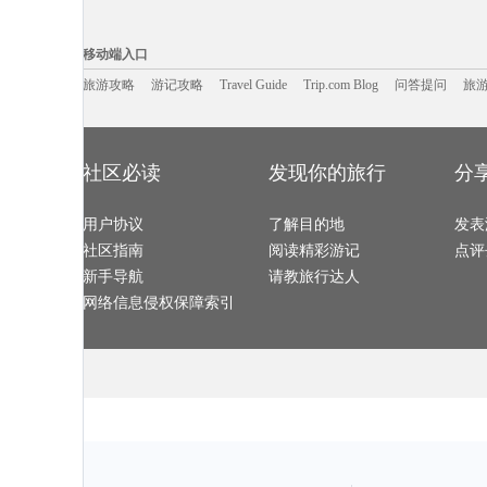
华盛顿旅游攻略
都江堰旅游攻略
太湖旅游攻略
汕头旅游攻略
诸葛八卦村旅游攻略
巽寮湾旅游攻略
滁州旅游攻略
合川旅游攻略
浙江旅游攻略
墨脱旅游攻略
山东旅游攻略
匈牙利旅游攻
移动端入口:
路易斯安那州旅游攻略
昆卡旅游攻略
智利旅游攻略
塔城市旅游攻
黄冈旅游攻略
眉山旅游攻略
辽源旅游攻略
峨边旅游攻略
Trip.com Blog
Travel Guide
旅游资讯
angelina旅游攻略
布拉格旅游攻略
电白旅游攻略
游记攻略
携程美食林
俄罗斯旅游攻
问
移动端入口
长白山旅游攻略
华沙旅游攻略
格鲁吉亚旅游攻略
卢龙旅游攻略
滨海旅游攻略
塔拉斯旅游攻略
车臣共和国旅游攻略
科莫旅游攻略
三山岛旅游攻略
汝城旅游攻略
鞑靼斯坦共和国旅游攻略
annapolis
连州旅游攻略
旅游攻略
游记攻略
北疆旅游攻略
Travel Guide
景德镇旅游攻略
Trip.com Blog
问答提问
青城山旅游攻
旅
剑川旅游攻略
溧阳旅游攻略
四姑娘山旅游攻略
苏尼特右
蒲县旅游攻略
保利斯塔旅游攻略
龙达旅游攻略
苏里南旅游攻
德黑兰旅游攻略
陈巴尔虎旗旅游攻略
沙巴旅游攻略
马尔代夫
庆阳旅游攻略
张掖旅游攻略
怀来旅游攻略
大西洋城
大丰旅游攻略
贵阳旅游攻略
永泰旅游攻略
宿雾旅游攻略
拉脱维亚旅游攻略
大明山旅游攻略
共和旅游攻略
柬埔寨旅游攻
渥太华旅游攻略
圣卢西亚旅游攻略
奉新旅游攻略
和田旅游攻略
金寨旅游攻略
安溪旅游攻略
佐贺旅游攻略
米克诺斯
san francisco旅游攻略
帕索旅游攻略
景洪旅游攻略
卡尼岛旅游攻
社区必读
发现你的旅行
分
望都旅游攻略
福冈县旅游攻略
南澳旅游攻略
萨拉戈萨
伊朗旅游攻略
永定旅游攻略
海盐旅游攻略
北京旅游攻略
都江堰旅游攻略
咸阳旅游攻略
西归浦市旅游攻略
朱家尖旅游攻
和林格尔旅游攻略
奈良旅游攻略
安特卫普旅游攻略
底特律旅游攻
因斯布鲁克旅游攻略
丹霞山旅游攻略
尤金旅游攻略
梅里雪山
张家港旅游攻略
用户协议
民丹岛旅游攻略
了解目的地
萨拉斯旅游攻略
卡梅尔旅游攻
发表
宜良旅游攻略
白金汉旅游攻略
斯洛文尼亚旅游攻略
马特旅游攻略
萨哈林旅游攻略
南昌旅游攻略
拉达克旅游攻略
特罗姆瑟
社区指南
阅读精彩游记
点评
巴尔卡旅游攻略
马尔代夫旅游攻略
富宁旅游攻略
江阴旅游攻略
布鲁姆旅游攻略
雷尼尔旅游攻略
皮亚琴察旅游攻略
象山旅游攻略
汝城旅游攻略
贵州旅游攻略
科林斯旅游攻略
penang旅游攻
新手导航
请教旅行达人
铜川旅游攻略
哈密旅游攻略
登封旅游攻略
普陀山旅游攻
甲米旅游攻略
勒阿弗尔旅游攻略
瓜达拉哈拉旅游攻略
延吉旅游攻略
齐齐哈尔旅游攻略
浑源旅游攻略
班达亚齐旅游攻略
宜春旅游攻略
网络信息侵权保障索引
桐庐旅游攻略
威斯巴登旅游攻略
三江旅游攻略
江口旅游攻略
弋阳旅游攻略
柏林旅游攻略
彼得堡旅游攻略
乐东旅游攻略
唐山旅游攻略
文昌旅游攻略
黔西南旅游攻略
蒙山旅游攻略
库布齐沙漠旅游攻略
美瑛町旅游攻略
喀山旅游攻略
沙城旅游攻略
西昌旅游攻略
伯恩茅斯旅游攻略
赫尔辛基旅游攻略
晋中旅游攻略
尼奥旅游攻略
绵竹旅游攻略
南极旅游攻略
保亭旅游攻略
利雅得旅游攻略
丰宁旅游攻略
波尔图旅游攻略
荆州旅游攻略
辽阳旅游攻略
大理市旅游攻略
罗甸旅游攻略
五泄旅游攻略
比尔旅游攻略
兰溪旅游攻略
锦屏旅游攻略
明月山旅游攻
西澳旅游攻略
凯里旅游攻略
多维尔旅游攻略
巴拉望旅游攻
墨脱旅游攻略
于都旅游攻略
萨拉曼卡旅游攻略
临朐旅游攻略
捷克旅游攻略
成都旅游攻略
禹州旅游攻略
安徽旅游攻略
威海旅游攻略
夏河旅游攻略
喜洲旅游攻略
安特卫普
敖德萨旅游攻略
娄底旅游攻略
塔河旅游攻略
关林旅游攻略
恒春旅游攻略
茨城县旅游攻略
红海滩旅游攻略
东乡旅游攻略
神农架旅游攻略
苏州旅游攻略
新余旅游攻略
卡塔旅游攻略
陵水旅游攻略
阿尔泰旅游攻略
互助旅游攻略
达拉特旗
暹罗旅游攻略
台州旅游攻略
南岛旅游攻略
黑山旅游攻略
汤山旅游攻略
格拉茨旅游攻略
绚丽岛旅游攻略
信阳旅游攻略
理县旅游攻略
盘锦旅游攻略
盐池旅游攻略
博鳌旅游攻略