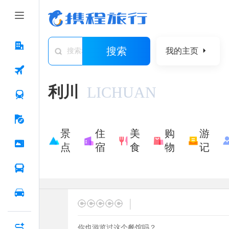
搜索
我的主页
搜索城市/景点/游记/问答/住宿
利川
LICHUAN
景
住
美
购
游
点
宿
食
物
记
|
你也游览过这个餐馆吗？