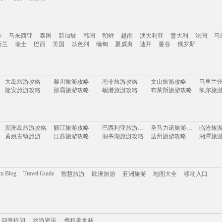
南
云南
新疆
西藏
四川
台湾
山东
河南
湖南
贵州
内蒙古
浙江
本
马来西亚
泰国
新加坡
韩国
朝鲜
越南
澳大利亚
意大利
法国
马
岛
乌镇
张家界
荷兰
瑞士
巴西
美国
以色列
缅甸
夏威夷
迪拜
曼谷
俄罗斯
本
马来西亚
泰国
新加坡
韩国
朝鲜
越南
澳大利亚
意大利
法国
马
大岛旅游攻略
黎川旅游攻略
南非旅游攻略
文山旅游攻略
荷兰
瑞士
巴西
美国
以色列
缅甸
夏威夷
迪拜
曼谷
俄罗斯
隆安旅游攻略
那霸旅游攻略
岘港旅游攻略
布莱斯旅游攻略
凯尔旅
函馆旅游攻略
顺昌旅游攻略
台北旅游攻略
woodbury旅游攻略
乌海旅
东帝汶旅游攻略
东乌旗旅游攻略
印第安纳旅游攻略
南屏旅游攻略
丹霞山旅游攻略
米脂旅游攻略
北川旅游攻略
和平旅游攻略
戈尔德
湘西旅游攻略
乌镇旅游攻略
开普敦旅游攻略
大兴安岭旅游攻略
泸水旅
湄洲岛旅游攻略
丽江旅游攻略
巴西利亚旅游攻略
圣马力诺旅游攻略
临沧旅
宿雾旅游攻略
濮阳旅游攻略
敖德萨旅游攻略
凉山旅游攻略
四国旅
黄姚古镇旅游攻略
江苏旅游攻略
洞爷湖旅游攻略
达州旅游攻略
湘潭旅
上岛旅游攻略
雅典旅游攻略
金边旅游攻略
拉斯维加斯旅游攻略
sydne
烟台旅游攻略
库车旅游攻略
凭祥旅游攻略
宁波旅游攻略
大庆旅
乌兰旅游攻略
西宁旅游攻略
玉林旅游攻略
天门旅游攻略
腾冲旅
松溪旅游攻略
泸州旅游攻略
马丘比丘旅游攻略
瓜州旅游攻略
中东旅
东莞旅游攻略
底特律旅游攻略
蓝泉旅游攻略
包头旅游攻略
北领地
清徐旅游攻略
喜洲旅游攻略
伊宁旅游攻略
番禺旅游攻略
黄石旅
白金岛旅游攻略
拉奈岛旅游攻略
横店旅游攻略
茨城县旅游攻略
留尼汪
龙井旅游攻略
槟城旅游攻略
哈尔滨旅游攻略
吉安旅游攻略
金昌旅
om Blog
Travel Guide
智慧旅游
欧洲旅游
亚洲旅游
地图大全
移动入口
通化旅游攻略
Pinnawela旅游攻略
胡志明市旅游攻略
西乌珠穆沁旗旅游攻略
临江旅游攻略
顺昌旅游攻略
宿迁旅游攻略
德国旅游攻略
加纳旅游攻略
青岛旅游攻略
斯里兰卡旅游攻略
束河旅游攻略
虎门旅
南美洲旅游攻略
凤凰城旅游攻略
吕宋岛旅游攻略
安道尔城旅游攻略
马累旅
布加勒斯特旅游攻略
新奥尔良旅游攻略
麦迪逊旅游攻略
塞拉旅游攻略
文昌旅
大城旅游攻略
巴马旅游攻略
绵竹旅游攻略
宁南旅游攻略
织金旅
神池旅游攻略
永康旅游攻略
鼓浪屿旅游攻略
墨西哥城旅游攻略
携程美食林
问答提问
达拉特旗旅游攻略
企鹅岛旅游攻略
旅游攻略
淳安旅游攻略
林州旅游攻略
埃勒旅
长白山旅游攻略
西递旅游攻略
埃勒旅游攻略
咸阳旅游攻略
沐川旅
吕梁旅游攻略
卢布旅游攻略
鹿儿岛旅游攻略
德清旅游攻略
拉姆岛
夏威夷旅游攻略
瑞丽旅游攻略
桂平旅游攻略
吉尔吉斯旅游攻略
会泽旅
问答提问
威尼斯旅游攻略
旅游资讯
携程美食林
马特洪峰旅游攻略
韶关旅游攻略
阿拉善右旗旅游攻略