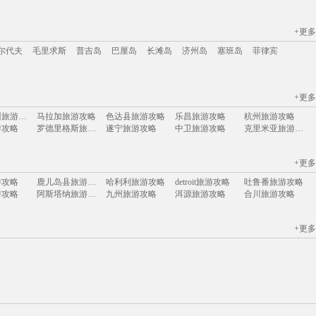
+更多
江苏
安徽
山西
黑龙江
江西
广东
河北
福建
广西
甘肃
湖北
尔代夫
毛里求斯
普吉岛
巴厘岛
长滩岛
济州岛
塞班岛
菲律宾
+更多
尔代夫
毛里求斯
普吉岛
巴厘岛
长滩岛
济州岛
塞班岛
菲律宾
马里兰州旅游攻略
马拉加旅游攻略
色达县旅游攻略
乐昌旅游攻略
杭州旅游攻略
游攻略
罗德里格斯旅游攻略
遂宁旅游攻略
中卫旅游攻略
克里米亚旅游攻略
游攻略
龙井旅游攻略
抚仙湖旅游攻略
优胜美地国家公园旅游攻略
哈密旅游攻略
海德公园旅游攻略
袋鼠岛旅游攻略
额尔古纳旅游攻略
阿根廷旅游攻略
大洋洲旅游攻略
+更多
旅游攻略
大西洋城旅游攻略
犍为旅游攻略
西安旅游攻略
黎平旅游攻略
游攻略
凤凰旅游攻略
阿德莱德旅游攻略
基督城旅游攻略
卡塞雷斯旅游攻略
游攻略
鹿儿岛县旅游攻略
哈利利旅游攻略
detroit旅游攻略
吐鲁番旅游攻略
游攻略
蓝毗尼旅游攻略
威尼斯旅游攻略
温州旅游攻略
苏黎世湖旅游攻略
游攻略
阿斯塔纳旅游攻略
九州旅游攻略
洱源旅游攻略
合川旅游攻略
y旅游攻略
毛里塔尼亚旅游攻略
布达佩斯旅游攻略
铜仁旅游攻略
阿格拉旅游攻略
游攻略
玉林旅游攻略
福建土楼旅游攻略
会安旅游攻略
罗德里格斯旅游攻略
游攻略
橙县旅游攻略
克鲁姆洛夫旅游攻略
曼彻斯特旅游攻略
桑给巴尔岛旅游攻略
游攻略
施皮茨旅游攻略
怀特岛旅游攻略
金坛旅游攻略
bray旅游攻略
旅游攻略
墨西哥旅游攻略
维罗纳旅游攻略
太行山旅游攻略
伯恩茅斯旅游攻略
+更多
游攻略
林芝旅游攻略
梅斯旅游攻略
垦利旅游攻略
偏关旅游攻略
旅游攻略
塞内加尔旅游攻略
镇康旅游攻略
右玉旅游攻略
不来梅哈芬旅游攻略
游攻略
克鲁姆洛夫旅游攻略
保山旅游攻略
法兰克福旅游攻略
科克旅游攻略
新墨西哥州旅游攻略
青浦旅游攻略
贵阳旅游攻略
滦县旅游攻略
匈牙利旅游攻略
土库曼斯坦旅游攻略
龙里旅游攻略
维多利亚旅游攻略
石家庄旅游攻略
资阳旅游攻略
游攻略
拉达克旅游攻略
阿联酋旅游攻略
临江旅游攻略
池州旅游攻略
游攻略
马提尼克旅游攻略
卢龙旅游攻略
考文垂旅游攻略
科罗拉多州旅游攻略
游攻略
肯塔基州旅游攻略
青城山旅游攻略
密尔沃基旅游攻略
艾克斯旅游攻略
游攻略
印第安纳州旅游攻略
溪口旅游攻略
葡萄牙旅游攻略
灵川旅游攻略
福建土楼旅游攻略
海丰旅游攻略
naples旅游攻略
石泉旅游攻略
沙巴旅游攻略
游攻略
道真旅游攻略
马鞍山旅游攻略
北海道旅游攻略
临潼旅游攻略
游攻略
平顶山旅游攻略
长兴旅游攻略
太鲁阁旅游攻略
棉花堡旅游攻略
旅游攻略
乌布旅游攻略
北疆旅游攻略
扶风旅游攻略
巴勒莫旅游攻略
游攻略
淮北旅游攻略
瑞士旅游攻略
宁德旅游攻略
澳门旅游攻略
龙潭大峡谷旅游攻略
株洲旅游攻略
腾冲旅游攻略
乡城旅游攻略
福泉旅游攻略