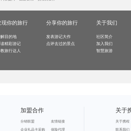
桃花岛旅游攻略
张家口旅游攻略
波德申旅游攻略
凯恩斯旅游攻略
绵竹旅
下地岛旅游攻略
annapolis旅游攻略
胶州旅游攻略
辉南旅游攻略
应县旅
永善旅游攻略
龙岩旅游攻略
海南藏族自治州旅游攻略
多哈旅游攻略
桐庐旅
大嵛山岛旅游攻略
科莫旅游攻略
土耳其旅游攻略
阿马尔旅游攻略
武宣旅
溧阳旅游攻略
防城港旅游攻略
马六甲旅游攻略
商洛旅游攻略
七仙岭
德班旅游攻略
庐山旅游攻略
莱茵河谷旅游攻略
里尔旅游攻略
当雄旅
兰屿旅游攻略
临潼旅游攻略
湖北旅游攻略
绥化旅游攻略
科西嘉
橙县旅游攻略
阿曼旅游攻略
延庆旅游攻略
龙胜旅游攻略
兴城旅
嵊州旅游攻略
热浪岛旅游攻略
瑙鲁旅游攻略
伦敦旅游攻略
庐山旅
发现你的旅行
分享你的旅行
关于我们
日本旅游攻略
新竹旅游攻略
爱琴海诸岛旅游攻略
三门旅游攻略
瑞丽旅
卡尼岛旅游攻略
阿拉善左旗旅游攻略
牛津旅游攻略
魏玛旅游攻略
冲绳岛旅游攻略
潮州旅游攻略
开化旅游攻略
抚顺旅游攻略
涠洲岛
以色列旅游攻略
施瓦茨旅游攻略
龙游旅游攻略
聊城旅游攻略
长治旅游攻略
常熟旅游攻略
鄯善旅游攻略
水原旅游攻略
济宁旅
了解目的地
水原旅游攻略
休宁旅游攻略
发表游记大作
乐东旅游攻略
社区简介
米科诺斯岛旅游攻略
霍斯旅
箱根旅游攻略
安纳西旅游攻略
巫山旅游攻略
北领地旅游攻略
大阪旅游攻略
北岛旅游攻略
圣安德鲁斯旅游攻略
九江旅游攻略
涞源旅
阅读精彩游记
点评去过的景点
加入我们
亳州旅游攻略
佳县旅游攻略
袋鼠岛旅游攻略
新宾旅游攻略
康提旅
田纳西州旅游攻略
石梅湾旅游攻略
句容旅游攻略
少林寺旅游攻略
新郑旅
塞浦路斯旅游攻略
比利时旅游攻略
涿州旅游攻略
尼亚加拉旅游攻略
卡塔旅
请教旅行达人
智慧旅游
克拉玛依旅游攻略
西塘古镇旅游攻略
天宁岛旅游攻略
北海道旅游攻略
酒泉旅
瑞典旅游攻略
桐乡旅游攻略
大连旅游攻略
连平旅游攻略
四平旅
天堂海滩旅游攻略
长滩岛旅游攻略
贵州旅游攻略
云台山旅游攻略
泰安旅
南海旅游攻略
宿州旅游攻略
皮亚琴察旅游攻略
太仓旅游攻略
铜陵旅
浑源旅游攻略
博罗旅游攻略
bangkok旅游攻略
涿州旅游攻略
胶州旅
萨拉斯旅游攻略
长葛旅游攻略
阿皮亚旅游攻略
珀斯旅游攻略
八里沟
莽山旅游攻略
黟县旅游攻略
盐池旅游攻略
德州旅游攻略
福建旅
许昌旅游攻略
萨拉曼卡旅游攻略
班加罗尔旅游攻略
红叶谷旅游攻略
嵊泗旅
华欣旅游攻略
萧山旅游攻略
上海旅游攻略
科罗拉多州旅游攻略
江门旅
卢森堡旅游攻略
松原旅游攻略
昌平旅游攻略
东莞旅游攻略
美瑛町旅游攻略
舟山旅游攻略
武威旅游攻略
石林旅游攻略
镇远旅游攻略
清涧旅游攻略
哈瓦那旅游攻略
天水旅游攻略
垦丁旅
关岛旅游攻略
巴塞尔旅游攻略
怀特岛旅游攻略
临沂旅游攻略
企鹅岛
图木舒克旅游攻略
石狮旅游攻略
塔什干旅游攻略
襄阳旅游攻略
弋阳旅
漯河旅游攻略
蓬莱旅游攻略
郑州旅游攻略
月牙泉旅游攻略
天台山
天台旅游攻略
大同旅游攻略
西宁旅游攻略
密云旅游攻略
芽庄旅
婆罗洲旅游攻略
烟台旅游攻略
新安江旅游攻略
博卡拉旅游攻略
普洱旅
通辽旅游攻略
张北旅游攻略
凤县旅游攻略
吉尔吉斯旅游攻略
贵州旅
梅尔斯堡旅游攻略
卢塞恩旅游攻略
万隆旅游攻略
彭州旅游攻略
资源旅
莆田旅游攻略
福鼎旅游攻略
爱琴海旅游攻略
圣弗朗西斯科旅游攻略
延吉旅
福冈县旅游攻略
绚丽岛旅游攻略
开平旅游攻略
龙里旅游攻略
正定旅
沃尔夫斯堡旅游攻略
伊斯特本旅游攻略
马祖旅游攻略
安康旅游攻略
鸡西旅
三山岛旅游攻略
满洲里旅游攻略
泉州旅游攻略
辛辛那提旅游攻略
斋普尔
加拿大旅游攻略
神农架旅游攻略
西江千户苗寨旅游攻略
河内旅游攻略
巢湖旅
加盟合作
关于
花都旅游攻略
叙利亚旅游攻略
宁陕旅游攻略
五常旅游攻略
黄山旅
叙利亚旅游攻略
抚仙湖旅游攻略
汤加旅游攻略
湛江旅游攻略
多伦旅
海林旅游攻略
大理旅游攻略
卡萨布兰卡旅游攻略
台州旅游攻略
阿里旅
宫古岛旅游攻略
阳山旅游攻略
荣成旅游攻略
玉山旅游攻略
武陵源
大邑旅游攻略
沃尔夫斯堡旅游攻略
南通旅游攻略
抚顺旅游攻略
太阳城
分销联盟
友情链接
关于携程
波士顿旅游攻略
陵水旅游攻略
海螺沟旅游攻略
鸡冠洞旅游攻略
云龙旅
安塔利亚旅游攻略
汶川旅游攻略
天目湖旅游攻略
突尼斯市旅游攻略
铜陵旅
巩义旅游攻略
高雄旅游攻略
关林旅游攻略
台江旅游攻略
缙云旅
企业礼品卡采购
保险代理
联系我们