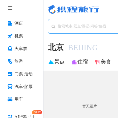
酒店
搜索城市/景点/游记/问答/住宿
机票
北京
BEIJING
火车票
景点
住宿
美食
旅游
门票·活动
汽车·船票
用车
暂无图片
NEW
AI行程助手