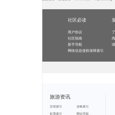
爱琴海诸岛旅游攻略
佩特拉旅游攻略
通辽旅游攻略
斯帕旅游攻略
海盐旅游攻略
邯郸旅游攻略
临猗旅游攻略
枫丹白露旅游攻略
红原旅游攻略
诏安旅游攻略
玉溪旅游攻略
木斯塘旅游攻略
俄亥俄旅游攻略
清新旅游攻略
漳州旅游攻略
图瓦旅游攻略
塞哥维亚旅游攻略
北川旅游攻略
密山旅游攻略
和田旅游攻略
凤凰城旅游攻略
巴里旅游攻略
福伊旅游攻略
卢布尔雅那旅游攻略
克孜勒旅游攻略
索尔兹伯里旅游攻略
墨尔本旅游攻略
社区必读
荔浦旅游攻略
白城旅游攻略
海牙旅游攻略
明尼阿波利斯旅游攻略
金昌旅游攻略
巴黎旅游攻略
华盛顿州旅游攻略
桑坦德旅游攻略
科尔多瓦旅游攻略
葡萄牙旅游攻略
江陵旅游攻略
安提瓜和巴布达旅游攻略
博鳌旅游攻略
宁陕旅游攻略
黑风洞旅游攻略
宿务旅游攻略
bali旅游攻略
用户协议
仙居旅游攻略
密尔沃基旅游攻略
科罗拉多旅游攻略
阳西旅游攻略
苏尼特右旗旅游攻略
茂名旅游攻略
ireland旅游攻略
社区指南
富春江旅游攻略
中宁旅游攻略
韶山旅游攻略
合肥旅游攻略
伊达旅游攻略
菏泽旅游攻略
韩城旅游攻略
运城旅游攻略
赫章旅游攻略
新手导航
阿尔比旅游攻略
金沙旅游攻略
斯塔德旅游攻略
洛桑旅游攻略
毛里求斯旅游攻略
开封旅游攻略
惠来旅游攻略
大足旅游攻略
里约热内卢旅游攻略
网络信息侵权保障索引
湖北旅游攻略
永新旅游攻略
石灰岩海岸旅游攻略
克伦威尔旅游攻略
白山旅游攻略
德累斯顿旅游攻略
摩纳哥旅游攻略
库克群岛旅游攻略
汉密尔顿旅游攻略
萨拉斯旅游攻略
牛背山旅游攻略
万州旅游攻略
高要旅游攻略
拉脱维亚旅游攻略
阿拉木图旅游攻略
房山旅游攻略
卢戈旅游攻略
沈阳旅游攻略
山西旅游攻略
宝兴旅游攻略
普陀山旅游攻略
长乐旅游攻略
秦皇岛旅游攻略
巴林旅游攻略
黑水县旅游攻略
斯特兰德旅游攻略
安特卫普旅游攻略
盐城旅游攻略
宿州旅游攻略
新丰旅游攻略
南通旅游攻略
san francisco旅游攻略
东戴河旅游攻略
梅斯旅游攻略
五家渠旅游攻略
东京旅游攻略
房山旅游攻略
纳皮尔旅游攻略
遵化旅游攻略
巢湖旅游攻略
鞑靼斯坦共和国旅游攻略
奥斯陆旅游攻略
海丰旅游攻略
格尔木旅游攻略
克里米亚旅游攻略
四明山旅游攻略
康定旅游攻略
利雅得旅游攻略
美国旅游攻略
欧洲旅游攻略
芙花芬岛旅游攻略
鹿特丹旅游攻略
比萨旅游攻略
西江苗寨旅游攻略
鹤壁旅游攻略
格陵兰岛旅游攻略
石泉旅游攻略
武当山旅游攻略
库布齐沙漠旅游攻略
西班牙旅游攻略
宝鸡旅游攻略
茂名旅游攻略
长沙旅游攻略
旅游资讯
石城旅游攻略
清徐旅游攻略
苏梅岛旅游攻略
朝阳旅游攻略
四姑娘山旅游攻略
彭山旅游攻略
涩谷旅游攻略
艾尔斯旅游攻略
盐山旅游攻略
普兰旅游攻略
抚松旅游攻略
奥尔良旅游攻略
果洛旅游攻略
东岛旅游攻略
布鲁日旅游攻略
宾馆索引
攻略索引
白山旅游攻略
西哈努克旅游攻略
乐山旅游攻略
湄南河旅游攻略
特拉维夫旅游攻略
静冈县旅游攻略
包头旅游攻略
嵩明旅游攻略
汤阴旅游攻略
机票索引
网站导航