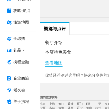
攻略·景点
旅游地图
概览与点评
全球购
餐厅介绍
礼品卡
本店特色美食
携程金融
查看地图
你曾经游览过这里吗？快来分享你的旅
企业商旅
老友会
国内旅游攻略
关于携程
北京
上海
澳门
香港
厦门
丽江
三亚
海
宁夏
吉林
青海
陕西
辽宁
黄山
杭州
青