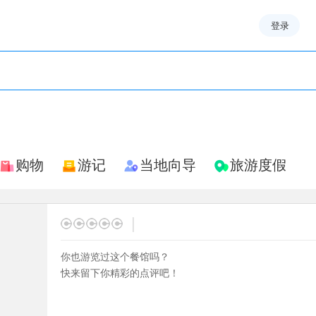
登录
购物
游记
当地向导
旅游度假
|
你也游览过这个餐馆吗？
快来留下你精彩的点评吧！