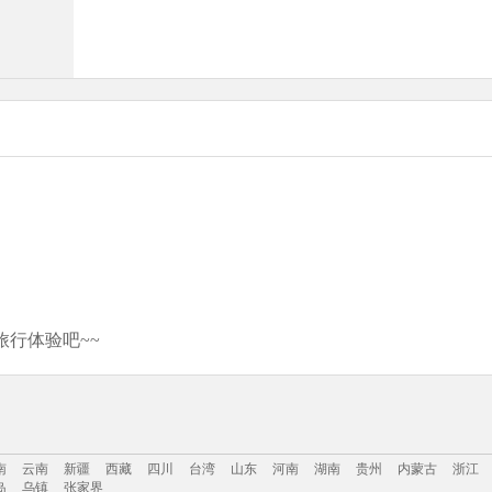
行体验吧~~
南
云南
新疆
西藏
四川
台湾
山东
河南
湖南
贵州
内蒙古
浙江
岛
乌镇
张家界