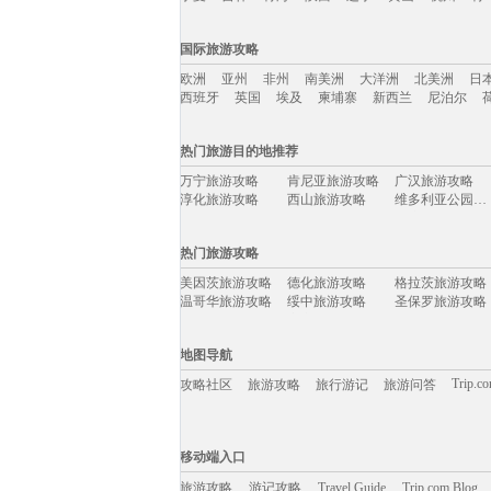
国内旅游攻略移动入口：
国际旅游攻略
北京
上海
澳门
香港
厦门
丽江
三亚
海
欧洲
亚州
非州
南美洲
大洋洲
北美洲
日
宁夏
吉林
青海
陕西
辽宁
黄山
杭州
青
西班牙
英国
埃及
柬埔寨
新西兰
尼泊尔
国际旅游攻略移动入口：
热门旅游目的地推荐
欧洲
亚州
非州
南美洲
大洋洲
北美洲
日
万宁旅游攻略
肯尼亚旅游攻略
广汉旅游攻略
西班牙
英国
埃及
柬埔寨
新西兰
尼泊尔
淳化旅游攻略
西山旅游攻略
维多利亚公园旅游攻略
特马旅游攻略
玉环旅游攻略
芽庄旅游攻略
石柱旅游攻略
波多黎各旅游攻略
黄冈旅游攻略
热门旅游攻略
湟源旅游攻略
特立尼达旅游攻略
万荣旅游攻略
麦德林旅游攻略
洛伊克巴德旅游攻略
克尔曼省旅游攻略
美因茨旅游攻略
德化旅游攻略
格拉茨旅游攻略
汤加旅游攻略
阳泉旅游攻略
大方旅游攻略
温哥华旅游攻略
绥中旅游攻略
圣保罗旅游攻略
五渔村旅游攻略
敦化旅游攻略
晋城旅游攻略
马尼拉旅游攻略
宜宾旅游攻略
格拉纳达旅游攻略
bray旅游攻略
卢森堡旅游攻略
曲阜旅游攻略
额济纳旗旅游攻略
格拉斯旅游攻略
上虞旅游攻略
卡普里旅游攻略
贝尔法斯特旅游攻略
南雄旅游攻略
地图导航
图瓦卢旅游攻略
满月岛旅游攻略
河南旅游攻略
圣卢西亚旅游攻略
吉马良斯旅游攻略
鹤壁旅游攻略
扎兰屯旅游攻略
洛克旅游攻略
纳卡旅游攻略
Trip.c
攻略社区
旅游攻略
旅行游记
旅游问答
波茨坦旅游攻略
同里旅游攻略
晋江旅游攻略
薄荷岛旅游攻略
希洪旅游攻略
乌法旅游攻略
河内旅游攻略
邦咯岛旅游攻略
伊斯兰堡旅游攻略
伊朗旅游攻略
朱家尖旅游攻略
夏威夷旅游攻略
蒙山旅游攻略
屏南旅游攻略
澄江旅游攻略
移动端入口:
padi旅游攻略
立陶宛旅游攻略
万州旅游攻略
三门旅游攻略
新北市旅游攻略
介休旅游攻略
Trip.com Blog
Travel Guide
怡保旅游攻略
旅游资讯
临沂旅游攻略
游记攻略
苏门答腊旅游攻略
移动端入口
新兴旅游攻略
昌吉旅游攻略
凡尔赛旅游攻略
黑岛旅游攻略
新泽西州旅游攻略
verona旅游攻略
维也纳旅游攻略
明月山旅游攻略
约旦旅游攻略
旅游攻略
游记攻略
塔曼尼加拉旅游攻略
西递旅游攻略
Travel Guide
Trip.com Blog
陈巴尔虎旗旅游攻略