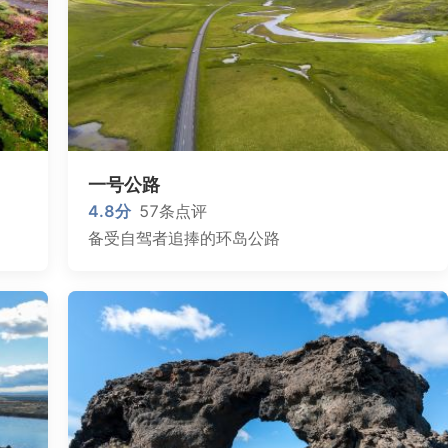
一号公路
4.8
分
57
条点评
备受自驾者追捧的环岛公路