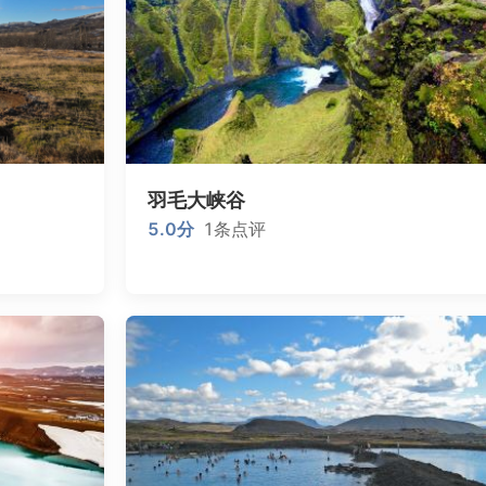
羽毛大峡谷
5.0
分
1
条点评