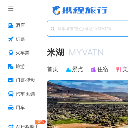
酒店
搜索城市/景点/游记/问答/住宿
机票
米湖
MYVATN
火车票
旅游
首页
景点
住宿
美
门票·活动
汽车·船票
用车
NEW
AI行程助手