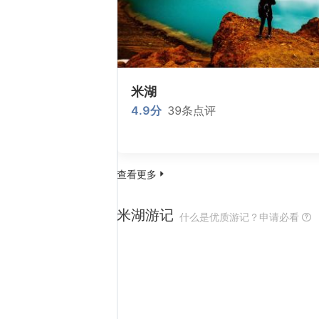
米湖
4.9
分
39
条点评
查看更多

米湖游记
什么是优质游记？申请必看
