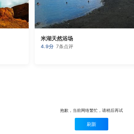
米湖天然浴场
4.9
分
7
条点评
抱歉，当前网络繁忙，请稍后再试
刷新