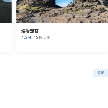
熔岩迷宫
4.2
分
13
条点评
最新