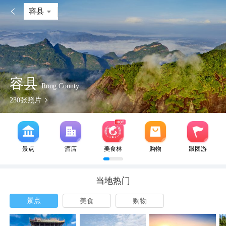

容县
容县
Rong County
230
张照片
景点
酒店
美食林
购物
跟团游
当地热门
景点
美食
购物