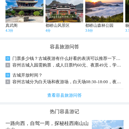
真武阁
都峤山风景区
都峤山森林公园
4.3分
4分
3.6分
3
容县
旅游问答
门票多少钱？古城夜游有什么好看的表演可以推荐一下吗？
容州古城入园需购票，成人日票约60元、夜票49元，学生与老人享优待票。夜游看点丰富，晚间有古风霓裳歌舞、古城NPC巡游，压轴无人机灯光秀十分出彩，街巷还有民乐弹唱、鱼灯巡街，傍晚入园可一次性看完各类演
古城开放时间？
容州古城分为白天场和夜游场，白天场08:30-18:00，夜游场18:30-23:30（23:00停止入园），全年无休。
查看容县旅游问答
热门
容县
游记
一路向西，自驾一周，探秘桂西南山山