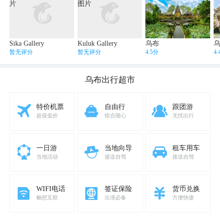
Sika Gallery
Kuluk Gallery
乌布
暂无评分
暂无评分
4.5分
4
乌布
出行超市
特价机票
自由行
跟团游
超值低价
组合随心
无忧出行
一日游
当地向导
租车用车
当地活动
接送自驾
接送自驾
WIFI电话
签证保险
货币兑换
畅想互联
出境必备
方便快捷