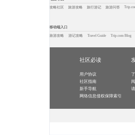
米科诺斯岛旅游攻略
黄龙溪古镇旅游攻略
多伦多旅游攻略
大叻旅游攻略
阿布扎比旅游攻略
巴黎旅游攻略
Trip.c
攻略社区
旅游攻略
旅行游记
旅游问答
东极岛旅游攻略
六安旅游攻略
苏州旅游攻略
阿尔坎塔拉旅游攻略
圣卢西亚旅游攻略
古尔旅游攻略
华欣旅游攻略
那曲旅游攻略
绥中旅游攻略
玫瑰海岸旅游攻略
灵山旅游攻略
底特律旅游攻略
海德公园旅游攻略
吴桥旅游攻略
圣诞岛旅游攻略
移动端入口:
库克山旅游攻略
登封旅游攻略
阿尔泰旅游攻略
什邡旅游攻略
凤凰旅游攻略
瑞典旅游攻略
Trip.com Blog
Travel Guide
湟中旅游攻略
旅游资讯
东戴河旅游攻略
长治旅游攻略
游记攻略
移动端入口
南靖旅游攻略
菲律宾旅游攻略
东莞旅游攻略
湛江旅游攻略
菏泽旅游攻略
雁荡山旅游攻略
七仙岭旅游攻略
白城旅游攻略
兴隆旅游攻略
南海旅游攻略
旅游攻略
游记攻略
小樽旅游攻略
Travel Guide
琼海旅游攻略
Trip.com Blog
若尔盖旅游攻略
仰光旅游攻略
上岛旅游攻略
吴江旅游攻略
汤加旅游攻略
法属波利尼西亚旅游攻略
里约旅游攻略
巴黎旅游攻略
广元旅游攻略
塞舌尔旅游攻略
斯摩棱斯克旅游攻略
永泰旅游攻略
鄯善旅游攻略
天水旅游攻略
同里旅游攻略
当雄旅游攻略
玛沁旅游攻略
南极旅游攻略
海南藏族自治州旅游攻略
斯图加特旅游攻略
箱根旅游攻略
海德公园旅游攻略
布加勒斯特旅游攻略
临沂旅游攻略
北投旅游攻略
波罗的海旅游攻略
拉托维亚旅游攻略
社区必读
约翰内斯堡旅游攻略
匈牙利旅游攻略
圣西罗旅游攻略
象山旅游攻略
大叻旅游攻略
会同旅游攻略
连平旅游攻略
圣特罗佩旅游攻略
我孙子市旅游攻略
谢菲尔德旅游攻略
西班牙旅游攻略
萨格勒布旅游攻略
五常旅游攻略
连城旅游攻略
科伦坡旅游攻略
塞维利亚旅游攻略
埃森旅游攻略
用户协议
亳州旅游攻略
列支敦士登旅游攻略
皇后镇旅游攻略
剑川旅游攻略
达兰萨拉旅游攻略
五家渠旅游攻略
和林格尔旅游攻略
社区指南
济州岛旅游攻略
织金旅游攻略
弥勒旅游攻略
昌都旅游攻略
不来梅哈芬旅游攻略
多维尔旅游攻略
青浦旅游攻略
塔河旅游攻略
新宾旅游攻略
新手导航
澄江旅游攻略
塞尔维亚旅游攻略
乌兰布统草原旅游攻略
仙都旅游攻略
秀山岛旅游攻略
龙游旅游攻略
波拉波拉岛旅游攻略
荷兰村旅游攻略
亚丁旅游攻略
网络信息侵权保障索引
宁德旅游攻略
比萨旅游攻略
北屯旅游攻略
周庄旅游攻略
保利斯塔旅游攻略
加尔各答旅游攻略
台南旅游攻略
临安旅游攻略
泸州旅游攻略
伊图里河旅游攻略
大理旅游攻略
金昌旅游攻略
梅尔斯堡旅游攻略
塞班岛旅游攻略
屏南旅游攻略
孟加拉国旅游攻略
东台旅游攻略
佛坪旅游攻略
宁夏旅游攻略
penang旅游攻略
佳木斯旅游攻略
格陵兰岛旅游攻略
叶城旅游攻略
欧洲旅游攻略
萨拉曼卡旅游攻略
泾县旅游攻略
陶斯旅游攻略
泰顺旅游攻略
恩施旅游攻略
五河旅游攻略
宏村旅游攻略
莆田旅游攻略
松阳旅游攻略
塞舌尔旅游攻略
岳阳旅游攻略
开化旅游攻略
印度尼西亚旅游攻略
察隅旅游攻略
哥斯达黎加旅游攻略
布鲁姆旅游攻略
东戴河旅游攻略
科罗拉多大峡谷旅游攻略
汕尾旅游攻略
常德旅游攻略
玛纳斯旅游攻略