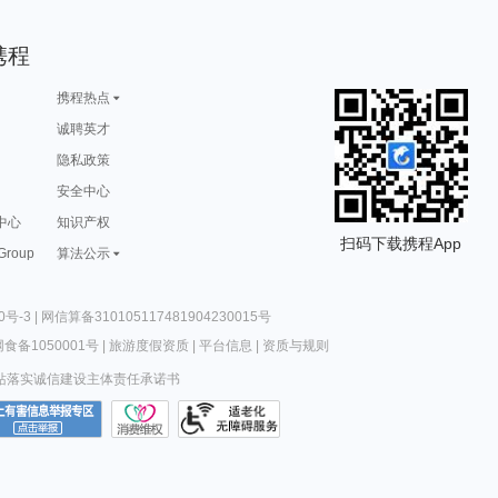
游攻略
巴厘岛旅游攻略
列支敦士登旅游攻略
特里尔旅游攻略
温尼伯旅游攻略
游攻略
北领地旅游攻略
毛里塔尼亚旅游攻略
莽山旅游攻略
博卡旅游攻略
游攻略
喀麦隆旅游攻略
赤塔旅游攻略
龙门旅游攻略
黑龙江旅游攻略
西塘古镇旅游攻略
纽约州旅游攻略
七台河旅游攻略
马里博尔旅游攻略
博乐旅游攻略
旅游攻略
阿尔山旅游攻略
尼尔森旅游攻略
嵊泗旅游攻略
婺源旅游攻略
游攻略
营口旅游攻略
浦城旅游攻略
米克诺斯镇旅游攻略
巴德岗旅游攻略
携程
旅游攻略
宝鸡旅游攻略
江西旅游攻略
平潭旅游攻略
朱家尖旅游攻略
游攻略
井冈山旅游攻略
四川旅游攻略
盐山旅游攻略
铜川旅游攻略
游攻略
于都旅游攻略
濮阳旅游攻略
邛崃旅游攻略
曲阜旅游攻略
游攻略
普吉旅游攻略
阿德莱德旅游攻略
台北旅游攻略
涠洲岛旅游攻略
旅游攻略
东营旅游攻略
松阳旅游攻略
蜜月岛旅游攻略
玻利维亚旅游攻略
携程热点
旅游攻略
africa旅游攻略
克伦威尔旅游攻略
伯尔尼旅游攻略
汉中旅游攻略
okinawa旅游攻略
grasse旅游攻略
金沙旅游攻略
拉奈岛旅游攻略
萨拉斯旅游攻略
游攻略
韶关旅游攻略
茶陵旅游攻略
阿尔山旅游攻略
哈利利旅游攻略
诚聘英才
旅游攻略
安徽旅游攻略
布莱顿旅游攻略
晋城旅游攻略
鹿港旅游攻略
游攻略
俄亥俄州旅游攻略
西递旅游攻略
意大利旅游攻略
爱琴海诸岛旅游攻略
旅游攻略
沙巴旅游攻略
文庙旅游攻略
华沙旅游攻略
台北旅游攻略
隐私政策
游攻略
连云港旅游攻略
新兴旅游攻略
福冈县旅游攻略
镇原旅游攻略
达累斯萨拉姆旅游攻略
圣多美和普林西比旅游攻略
商丘旅游攻略
突尼斯市旅游攻略
卡萨布兰卡旅游攻略
游攻略
邢台旅游攻略
因特拉肯旅游攻略
佛山旅游攻略
大理市旅游攻略
游攻略
安全中心
内乡旅游攻略
verona旅游攻略
滨州旅游攻略
巴里岛旅游攻略
康涅狄格州旅游攻略
越南旅游攻略
札幌旅游攻略
抚松旅游攻略
襄阳旅游攻略
游攻略
乌海旅游攻略
云龙旅游攻略
新喀里多尼亚旅游攻略
纳雍旅游攻略
游攻略
凉山旅游攻略
梅州旅游攻略
宁武旅游攻略
弋阳旅游攻略
中心
知识产权
旅游攻略
苏梅旅游攻略
米脂旅游攻略
嵩明旅游攻略
凤凰城旅游攻略
游攻略
牙买加旅游攻略
哈萨克斯坦旅游攻略
悉尼旅游攻略
白滨旅游攻略
扫码下载携程App
游攻略
特纳旅游攻略
仙本那旅游攻略
荔波旅游攻略
诸城旅游攻略
 Group
算法公示
游攻略
内江旅游攻略
太阳城旅游攻略
黑水县旅游攻略
林州旅游攻略
游攻略
定西旅游攻略
井冈山旅游攻略
西递旅游攻略
缙云旅游攻略
乌兹别克斯坦旅游攻略
蒙彼利埃旅游攻略
利川旅游攻略
镇安旅游攻略
哈尔滨旅游攻略
游攻略
甲米旅游攻略
武胜旅游攻略
云顶高原旅游攻略
义乌旅游攻略
旅游攻略
西哈努克旅游攻略
永安旅游攻略
福州旅游攻略
临海旅游攻略
游攻略
洛桑旅游攻略
但尼丁旅游攻略
桃花岛旅游攻略
卢克索旅游攻略
旅游攻略
土库曼斯坦旅游攻略
保亭旅游攻略
义乌旅游攻略
天水旅游攻略
0号-3
|
网信算备310105117481904230015号
游攻略
爱沙尼亚旅游攻略
泸水旅游攻略
里昂旅游攻略
苏黎世湖旅游攻略
埃塞俄比亚旅游攻略
爱德华王子岛旅游攻略
抚远旅游攻略
黑山旅游攻略
金泽旅游攻略
华盛顿州旅游攻略
万州旅游攻略
儋州旅游攻略
蒙特利尔旅游攻略
北极旅游攻略
食备1050001号
|
旅游度假资质
|
平台信息
|
资质与规则
塞瓦斯托波尔旅游攻略
江苏旅游攻略
卡普里旅游攻略
南昌旅游攻略
舟山旅游攻略
旅游攻略
芷江旅游攻略
上海旅游攻略
沃尔夫斯堡旅游攻略
湖区旅游攻略
游攻略
湖南旅游攻略
石勒苏益格旅游攻略
会理旅游攻略
溧阳旅游攻略
站落实诚信建设主体责任承诺书
游攻略
蒲县旅游攻略
三原旅游攻略
长春旅游攻略
西和旅游攻略
旅游攻略
河源旅游攻略
沙城旅游攻略
巴马旅游攻略
马丘比丘旅游攻略
游攻略
石柱旅游攻略
卡莫纳旅游攻略
武汉旅游攻略
米易旅游攻略
游攻略
黑河旅游攻略
张家港旅游攻略
达累斯萨拉姆旅游攻略
卡莫纳旅游攻略
游攻略
朱家角旅游攻略
诸暨旅游攻略
瑞士旅游攻略
塞拉利昂旅游攻略
游攻略
内罗毕旅游攻略
伯明翰旅游攻略
日内瓦湖旅游攻略
蒲县旅游攻略
游攻略
青州旅游攻略
马公旅游攻略
列城旅游攻略
陵水旅游攻略
额济纳旗旅游攻略
保利斯塔旅游攻略
汉诺威旅游攻略
马公旅游攻略
科罗拉多州旅游攻略
旅游攻略
塘栖旅游攻略
武当山旅游攻略
平利旅游攻略
克孜勒旅游攻略
游攻略
唐克旅游攻略
突尼斯市旅游攻略
日喀则旅游攻略
抚顺旅游攻略
旅游攻略
奎屯旅游攻略
寻甸旅游攻略
尼斯旅游攻略
菲尼克斯旅游攻略
游攻略
天台旅游攻略
福海旅游攻略
六安旅游攻略
望都旅游攻略
游攻略
苏里南旅游攻略
日喀则旅游攻略
棕榈岛旅游攻略
法罗群岛旅游攻略