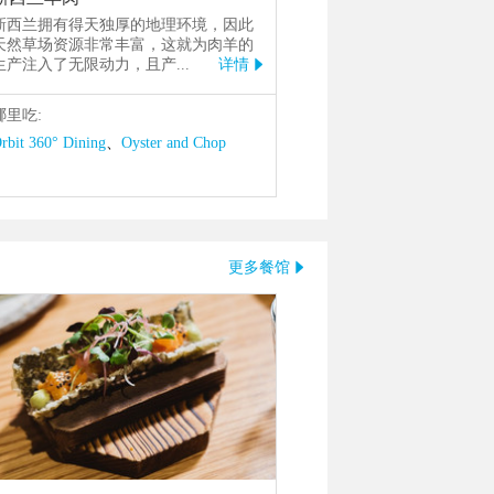
新西兰拥有得天独厚的地理环境，因此
天然草场资源非常丰富，这就为肉羊的
生产注入了无限动力，且产
...
详情

哪里吃:
、
rbit 360° Dining
Sake Bar Nippon Epsom
、
Oyster and Chop
更多餐馆
