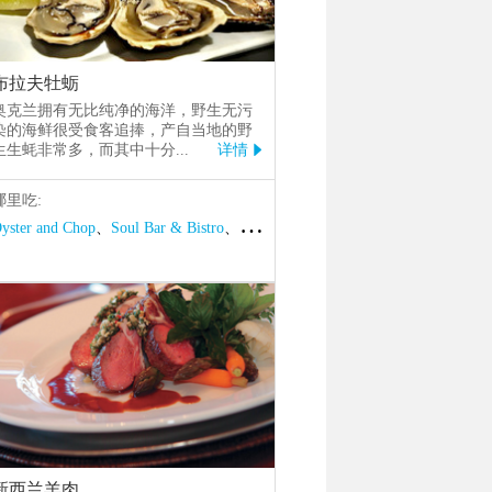
布拉夫牡蛎
奥克兰拥有无比纯净的海洋，野生无污
染的海鲜很受食客追捧，产自当地的野
生生蚝非常多，而其中十分
...
详情

哪里吃:
yster and Chop
、
Soul Bar & Bistro
、
Depot
新西兰羊肉