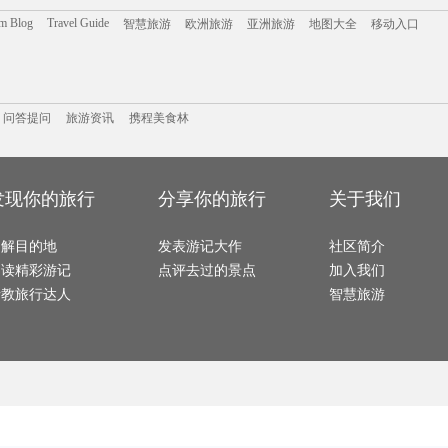
噶尔旅游攻略
弗雷德里克旅游攻略
无锡旅游攻略
斯里巴加湾市旅游攻略
赣州旅
巴尔卡旅游攻略
江南旅游攻略
慈溪旅游攻略
吉马良斯旅游攻略
莱昂旅
om Blog
Travel Guide
智慧旅游
欧洲旅游
亚洲旅游
地图大全
移动入口
德钦旅游攻略
米苏拉塔旅游攻略
溧阳旅游攻略
白滨旅游攻略
喜洲旅
比勒陀利亚旅游攻略
尼亚加拉瀑布旅游攻略
格但斯克旅游攻略
里约旅游攻略
大洋洲
华盛顿旅游攻略
新加坡旅游攻略
贵德旅游攻略
波西塔诺旅游攻略
红河旅
个旧旅游攻略
卢布尔雅那旅游攻略
运城旅游攻略
埃德蒙顿旅游攻略
德国旅
萧山旅游攻略
达州旅游攻略
青岛旅游攻略
洛阳旅游攻略
安卡拉
海门旅游攻略
牛背山旅游攻略
安塔利亚旅游攻略
西和旅游攻略
石台旅
屏东旅游攻略
雪乡旅游攻略
泰山旅游攻略
俄亥俄旅游攻略
携程美食林
天空岛旅游攻略
问答提问
剑桥旅游攻略
旅游攻略
新安江旅游攻略
池州旅游攻略
靖边旅
安塔利亚旅游攻略
博登湖旅游攻略
百慕大旅游攻略
棉兰老岛旅游攻略
炉霍旅游攻略
天宁岛旅游攻略
加德满都旅游攻略
吉林市旅游攻略
石梅湾
大邱旅游攻略
爱琴海旅游攻略
休宁旅游攻略
龙游旅游攻略
阿根廷
问答提问
黄南旅游攻略
旅游资讯
果洛旅游攻略
携程美食林
哈特福德旅游攻略
夏河旅游攻略
瓜州旅游攻略
安吉旅游攻略
马里博尔旅游攻略
福鼎旅游攻略
江油旅
拉托维亚旅游攻略
大邱旅游攻略
饶河旅游攻略
贵州旅游攻略
湖北旅
仙桃旅游攻略
马里兰旅游攻略
文莱旅游攻略
石灰岩海岸旅游攻略
稻城旅
温岭旅游攻略
宜昌旅游攻略
比尔旅游攻略
遵化旅游攻略
天空岛旅游攻略
泰晤士旅游攻略
普洱旅游攻略
蒙自旅游攻略
南阳旅
太行山旅游攻略
佛罗里达旅游攻略
偏关旅游攻略
桑植旅游攻略
热那亚
海北旅游攻略
当阳旅游攻略
长江三峡旅游攻略
卢龙旅游攻略
太阳城
墨脱旅游攻略
芒市旅游攻略
巴登巴登旅游攻略
肯塔基州旅游攻略
南宁旅
帕索旅游攻略
白金岛旅游攻略
神户旅游攻略
鹰潭旅游攻略
金斯顿
发现你的旅行
分享你的旅行
关于我们
兰卡威旅游攻略
鞑靼斯坦共和国旅游攻略
束河旅游攻略
大嵛山岛旅游攻略
新加坡
中宁旅游攻略
玫瑰海岸旅游攻略
阳澄湖旅游攻略
崀山旅游攻略
黑水县
加利福尼亚州旅游攻略
周宁旅游攻略
慈城旅游攻略
婆罗浮屠旅游攻略
晋中旅
大同旅游攻略
杜塞尔多夫旅游攻略
橙县旅游攻略
崇左旅游攻略
德阳旅
迪拜旅游攻略
云台山旅游攻略
九华山旅游攻略
广元旅游攻略
应县旅
了解目的地
泾县旅游攻略
镇安旅游攻略
发表游记大作
科茨旅游攻略
黔东南旅游攻略
社区简介
索契旅
锦州旅游攻略
圣路易斯旅游攻略
丹巴旅游攻略
桃花岛旅游攻略
武胜旅
江陵旅游攻略
卡塞雷斯旅游攻略
廊坊旅游攻略
钦州旅游攻略
阅读精彩游记
点评去过的景点
加入我们
澄江旅游攻略
纽伦堡旅游攻略
塔曼尼加拉旅游攻略
格罗兹尼旅游攻略
长乐旅
古巴旅游攻略
河曲旅游攻略
midway旅游攻略
安阳旅游攻略
上川岛
乌海旅游攻略
英格兰旅游攻略
绚丽岛旅游攻略
亚马孙河旅游攻略
晋江旅
请教旅行达人
智慧旅游
会安旅游攻略
霍邱旅游攻略
株洲旅游攻略
如皋旅游攻略
吴江旅
圣地亚哥旅游攻略
温泉旅游攻略
河北旅游攻略
墨西哥旅游攻略
埃及旅
同江旅游攻略
拉瓦尔品第旅游攻略
铁力旅游攻略
榆次旅游攻略
班夫国家公园旅游攻略
洪泽旅游攻略
泸沽湖旅游攻略
朝阳旅游攻略
海德堡
特拉布宗旅游攻略
垦丁旅游攻略
柏林旅游攻略
横店旅游攻略
福州旅
兴宁旅游攻略
吉首旅游攻略
辉南旅游攻略
白玉县旅游攻略
峨边旅
闸坡旅游攻略
科林旅游攻略
贝洛奥里藏特旅游攻略
文成旅游攻略
忻州旅
san francisco旅游攻略
naples旅游攻略
赵县旅游攻略
woodbury旅游攻略
沈阳旅
文县旅游攻略
伊斯特本旅游攻略
卡普里旅游攻略
黎平旅游攻略
滦平旅
瓦努阿图旅游攻略
菲尼克斯旅游攻略
塞浦路斯旅游攻略
卡拉旅游攻略
福安旅
龙胜旅游攻略
罗平旅游攻略
平武旅游攻略
维斯旅游攻略
温泉旅
大峡谷国家公园旅游攻略
克鲁姆洛夫旅游攻略
北疆旅游攻略
孟买旅游攻略
巴拉旅
钟祥旅游攻略
北爱尔兰旅游攻略
北海道旅游攻略
永新旅游攻略
诏安旅
奉新旅游攻略
长汀县旅游攻略
龙达旅游攻略
斯德哥尔摩旅游攻略
东帝汶旅游攻略
卡布拉旅游攻略
黟县旅游攻略
印第安纳旅游攻略
苏梅岛旅游攻略
南戴河旅游攻略
赤水旅游攻略
特马旅游攻略
鹰潭旅
北领地旅游攻略
石垣岛旅游攻略
荷兰旅游攻略
阿坝旅游攻略
横滨旅
伊犁旅游攻略
芬奇旅游攻略
林芝旅游攻略
增城旅游攻略
老挝旅