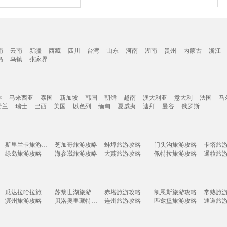
南
云南
新疆
西藏
四川
台湾
山东
河南
湖南
贵州
内蒙古
浙江
岛
乌镇
张家界
南
云南
新疆
西藏
四川
台湾
山东
河南
湖南
贵州
内蒙古
浙江
本
马来西亚
泰国
新加坡
韩国
朝鲜
越南
澳大利亚
意大利
法国
马
岛
乌镇
张家界
荷兰
瑞士
巴西
美国
以色列
缅甸
夏威夷
迪拜
曼谷
俄罗斯
本
马来西亚
泰国
新加坡
韩国
朝鲜
越南
澳大利亚
意大利
法国
马
斯里兰卡旅游攻略
芝加哥旅游攻略
蚌埠旅游攻略
门头沟旅游攻略
卡塔旅
荷兰
瑞士
巴西
美国
以色列
缅甸
夏威夷
迪拜
曼谷
俄罗斯
绿岛旅游攻略
海参崴旅游攻略
大荔旅游攻略
佩特拉旅游攻略
暹粒旅
马耳他旅游攻略
开封旅游攻略
摩纳哥旅游攻略
路易斯安那州旅游攻略
万宁旅
宜春旅游攻略
坎昆旅游攻略
甪直旅游攻略
仙台旅游攻略
圣何塞
格兰德旅游攻略
惠来旅游攻略
大洋洲旅游攻略
里约热内卢旅游攻略
邦咯岛
连州旅游攻略
灵川旅游攻略
卢戈旅游攻略
檀香山旅游攻略
青浦旅
瓜达拉哈拉旅游攻略
苏黎世湖旅游攻略
赤塔旅游攻略
凯恩斯旅游攻略
常熟旅
额济纳旗旅游攻略
巴尔的摩旅游攻略
安顺旅游攻略
千岛湖旅游攻略
鹿特丹
滨州旅游攻略
贝洛奥里藏特旅游攻略
连州旅游攻略
匹兹堡旅游攻略
通道旅
察隅旅游攻略
百色旅游攻略
伯明翰旅游攻略
楚雄旅游攻略
贺州旅游攻略
崇州旅游攻略
上岛旅游攻略
摩纳哥城旅游攻略
宜兴旅游攻略
卡姆拉旅游攻略
尼亚加拉瀑布旅游攻略
埃及旅游攻略
乌法旅
黑龙江旅游攻略
淄博旅游攻略
鲍里索夫旅游攻略
亚庇旅游攻略
江南旅游攻略
岱山旅游攻略
南岛旅游攻略
汕头旅游攻略
宜宾旅
薄荷岛旅游攻略
蒙山旅游攻略
连江旅游攻略
平定旅游攻略
东湖旅