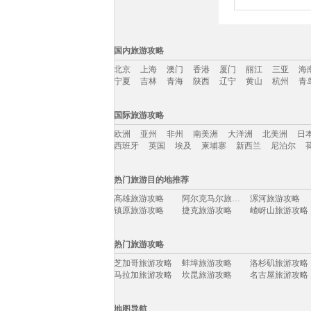
国内旅游攻略
北京
上海
澳门
香港
厦门
丽江
三亚
海
宁夏
吉林
青海
陕西
辽宁
黄山
杭州
青
国内旅游攻略移动入口：
国际旅游攻略
北京
上海
澳门
香港
厦门
丽江
三亚
海
欧洲
亚州
非州
南美洲
大洋洲
北美洲
日
宁夏
吉林
青海
陕西
辽宁
黄山
杭州
青
西班牙
英国
埃及
柬埔寨
新西兰
尼泊尔
国际旅游攻略移动入口：
热门旅游目的地推荐
欧洲
亚州
非州
南美洲
大洋洲
北美洲
日
高雄旅游攻略
阿尔克马尔旅游攻略
漯河旅游攻略
西班牙
英国
埃及
柬埔寨
新西兰
尼泊尔
镇原旅游攻略
捷克旅游攻略
嵖岈山旅游攻略
南非旅游攻略
狮泉河旅游攻略
维多利亚公园旅游攻略
槟城旅游攻略
自贡旅游攻略
拜县旅游攻略
热门旅游攻略
西安旅游攻略
亚历山大旅游攻略
圣淘沙旅游攻略
德令哈旅游攻略
峨眉山旅游攻略
滨海旅游攻略
芝加哥旅游攻略
蚌埠旅游攻略
洛杉矶旅游攻略
亚特兰大旅游攻略
热浪岛旅游攻略
吉隆坡旅游攻略
马拉加旅游攻略
坎昆旅游攻略
名古屋旅游攻略
英德旅游攻略
格拉斯哥旅游攻略
临海旅游攻略
阳山旅游攻略
黎平旅游攻略
平塘旅游攻略
胡志明市旅游攻略
拉萨旅游攻略
卡尔加里旅游攻略
拉瓦尔品第旅游攻略
釜山旅游攻略
波尔旅游攻略
顺昌旅游攻略
费城旅游攻略
日月潭旅游攻略
地图导航
淳安旅游攻略
明尼阿波利斯旅游攻略
黔东南旅游攻略