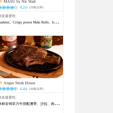
MASU by Nic Watt

4.2
(
18
条点评)
分
游友最爱吃:
gs benedict
、
ashimi
新西兰小龙虾（清蒸）
、
Crispy prawn Maki Rolls
、
Crayfish
、
Brioche French Toast
、
鹿肉火炙
、
beef Fillet
、
Snapper
、
、
、
Vegetarian Antipasto Platter
spiced Lamb Cutlets
Sashimi
、
pork r
、
Angus Steak House

4.4
(
44
条点评)
分
游友最爱吃:
生
冰鲜谷饲菲力牛排配澳带
、
Ugly胡萝卜
、
烤鸭
、
Pavlova
、
沙拉
、
肉眼
、
Angus Steak Sandwich
、
生蚝
、
An
olate
、
烤胡萝卜
、
羊腿
、
班尼迪克蛋
、
新西兰羊肉