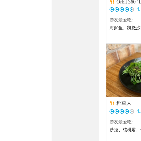
Orbit 360° 

4.
游友最爱吃:
海鲈鱼
、
凯撒沙
稻草人

4.
游友最爱吃:
沙拉
、
核桃塔
、