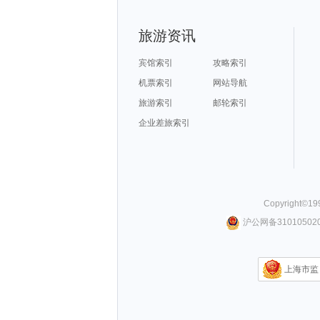
宁德旅游攻略
日内瓦旅游攻略
马六甲市旅游攻略
安道尔城旅游攻略
巩义旅游攻略
维戈旅游攻略
怀化旅游攻略
多哥旅游攻略
巴马旅游攻略
特罗姆瑟旅游攻略
和平旅游攻略
科克旅游攻略
格罗兹尼旅游攻略
华山旅游攻略
佐贺旅游攻略
松江旅游攻略
绩溪旅游攻略
科林斯旅游攻略
旅游资讯
马达加斯加旅游攻略
芙花芬岛旅游攻略
墨竹工卡旅游攻略
密云旅游攻略
陆良旅游攻略
特纳旅游攻略
宏村旅游攻略
梅尔斯堡旅游攻略
腾冲旅游攻略
黄石旅游攻略
靖安旅游攻略
阿拉贡旅游攻略
太阳谷旅游攻略
闽侯旅游攻略
阿布贾旅游攻略
宾馆索引
攻略索引
加拿大旅游攻略
杜伊斯堡旅游攻略
元阳旅游攻略
葡萄牙旅游攻略
墨尔本旅游攻略
死亡谷国家公园旅游攻略
达卡旅游攻略
沃尔夫斯堡旅游攻略
牡丹江旅游攻略
机票索引
网站导航
洛斯卡沃斯旅游攻略
乌布旅游攻略
普陀山旅游攻略
冰岛旅游攻略
新郑旅游攻略
大明山旅游攻略
埃勒旅游攻略
凉山旅游攻略
佩尼亚旅游攻略
旅游索引
邮轮索引
纳皮尔旅游攻略
诸葛八卦村旅游攻略
九乡旅游攻略
普拉托旅游攻略
合阳旅游攻略
路易斯维尔旅游攻略
黄石国家公园旅游攻略
若尔盖旅游攻略
罗平旅游攻略
企业差旅索引
哈库拉岛旅游攻略
苏黎世旅游攻略
太鲁阁旅游攻略
雅典旅游攻略
都江堰旅游攻略
南京旅游攻略
巴登巴登旅游攻略
柬埔寨旅游攻略
库尔勒旅游攻略
冲绳旅游攻略
安道尔共和国旅游攻略
月桂岛旅游攻略
芜湖旅游攻略
汉密尔顿旅游攻略
三山岛旅游攻略
金瓜石旅游攻略
文昌旅游攻略
阿里旅游攻略
思茅旅游攻略
小樽旅游攻略
暹罗旅游攻略
秀山旅游攻略
伊达旅游攻略
中东旅游攻略
新北市旅游攻略
雅典旅游攻略
巴拿马旅游攻略
青海湖旅游攻略
万州旅游攻略
介休旅游攻略
希腊旅游攻略
资源旅游攻略
林州旅游攻略
普者黑旅游攻略
门源旅游攻略
吴忠旅游攻略
利兹旅游攻略
连云港旅游攻略
鹤岗旅游攻略
新泽西州旅游攻略
卑尔根旅游攻略
台湾旅游攻略
Copyright©
19
卡塔尼亚旅游攻略
卡梅尔旅游攻略
涩谷旅游攻略
远安旅游攻略
直布罗陀旅游攻略
韩城旅游攻略
登别旅游攻略
固原旅游攻略
衢州旅游攻略
沪公网备310105020
巴塞罗那旅游攻略
帕索旅游攻略
开化旅游攻略
埃德蒙顿旅游攻略
北屯旅游攻略
湖州旅游攻略
马耳他岛旅游攻略
长滩旅游攻略
歙县旅游攻略
马拉加旅游攻略
波恩旅游攻略
嘉善旅游攻略
罗斯托夫旅游攻略
托莱多旅游攻略
万隆旅游攻略
大岛旅游攻略
芭提雅旅游攻略
贡嘎旅游攻略
布宜诺斯艾利斯旅游攻略
萨米旅游攻略
合山旅游攻略
襄垣旅游攻略
余杭旅游攻略
敖德萨旅游攻略
上海市监
多哈旅游攻略
荆门旅游攻略
卢龙旅游攻略
岩手县旅游攻略
诺邓旅游攻略
海德堡旅游攻略
石狮旅游攻略
车臣共和国旅游攻略
波罗的海旅游攻略
西岭雪山旅游攻略
南疆旅游攻略
新西兰旅游攻略
嵩明旅游攻略
紫云旅游攻略
马达加斯加旅游攻略
会泽旅游攻略
罗德里格斯旅游攻略
遵化旅游攻略
红河旅游攻略
福鼎旅游攻略
诸城旅游攻略
扎兰屯旅游攻略
昌黎旅游攻略
神奈川县旅游攻略