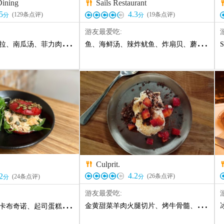
Dining
Sails Restaurant

5
4.3
(
129
条点评)
(
19
条点评)
分
分
游友最爱吃:
拉
、
南瓜汤
、
菲力肉眼
、
前菜三文鱼
鱼
、
海鲜汤
、
生蚝
、
辣炸鱿鱼
、
芝士蛋糕
、
炸扇贝
、
焦糖苹果挞
、
蘑菇意米
、
Eg
S
Culprit.

4.2
2
(
26
条点评)
分
(
24
条点评)
分
游友最爱吃:
金黄甜菜羊肉火腿切片
、
烤牛骨髓
、
当日鱼
卡布奇诺
、
起司蛋糕
、
南瓜汤
、
三文鱼
、
Egg Benedict
、
烤茄子
、
Hot choc