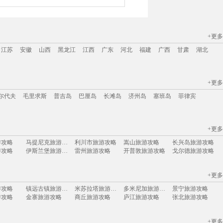
+更多
江苏
安徽
山西
黑龙江
江西
广东
河北
福建
广西
甘肃
湖北
+更多
江苏
安徽
山西
黑龙江
江西
广东
河北
福建
广西
甘肃
湖北
尔代夫
毛里求斯
普吉岛
巴厘岛
长滩岛
济州岛
塞班岛
菲律宾
+更多
尔代夫
毛里求斯
普吉岛
巴厘岛
长滩岛
济州岛
塞班岛
菲律宾
游攻略
马提尼克旅游攻略
利川市旅游攻略
嵩山旅游攻略
长兴岛旅游攻略
游攻略
伊斯兰堡旅游攻略
雷州旅游攻略
开普敦旅游攻略
戈尔德旅游攻略
游攻略
爱尔兰旅游攻略
巴西旅游攻略
札幌旅游攻略
荣成旅游攻略
旅游攻略
庆阳旅游攻略
科林斯旅游攻略
崇礼旅游攻略
哥斯达黎加旅游攻略
+更多
旅游攻略
萨拉曼卡旅游攻略
马祖旅游攻略
宾川旅游攻略
阿巴嘎旗旅游攻略
游攻略
卢布旅游攻略
莽山旅游攻略
和县旅游攻略
波密旅游攻略
游攻略
镇远古镇旅游攻略
米苏拉塔旅游攻略
多米尼加旅游攻略
景宁旅游攻略
旅游攻略
阿布扎比旅游攻略
理县旅游攻略
玛纳斯旅游攻略
武功山旅游攻略
游攻略
金寨旅游攻略
商丘旅游攻略
庐江旅游攻略
张北旅游攻略
博洛尼亚旅游攻略
巫山旅游攻略
介休旅游攻略
长治旅游攻略
神仙珊瑚岛旅游攻略
塞维利亚旅游攻略
圣多美旅游攻略
维也纳旅游攻略
新港旅游攻略
龙海旅游攻略
游攻略
万隆旅游攻略
淮南旅游攻略
丰宁坝上旅游攻略
临沧旅游攻略
布达佩斯旅游攻略
腾冲旅游攻略
宁陕旅游攻略
三山岛旅游攻略
延庆旅游攻略
游攻略
万荣旅游攻略
泸沽湖旅游攻略
冲绳旅游攻略
建宁旅游攻略
+更多
游攻略
五指山旅游攻略
中山詹园旅游攻略
英德旅游攻略
海北旅游攻略