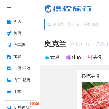
酒店
搜索城市/景点/游记/问答/住宿
机票
奥克兰
AUCKLAN
火车票
景点
住宿
美食
旅游
门票·活动
必吃美食
汽车·船票
用车
NEW
AI行程助手