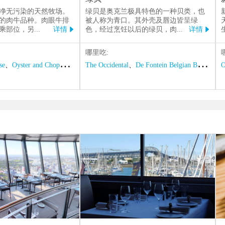
净无污染的天然牧场。
绿贝是奥克兰极具特色的一种贝类，也
的肉牛品种。肉眼牛排
被人称为青口。其外壳及唇边皆呈绿
乘部位，另
...
详情
色，经过烹饪以后的绿贝，肉
...
详情


哪里吃:
se
、
Oyster and Chop
、
Jervois Steak House
The Occidental
、
De Fontein Belgian Beer Cafe
O