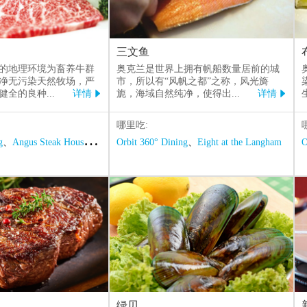
三文鱼
的地理环境为畜养牛群
奥克兰是世界上拥有帆船数量居前的城
净无污染天然牧场，严
市，所以有“风帆之都”之称，风光旖
健全的良种
...
详情
旎，海域自然纯净，使得出
...
详情


哪里吃:
g
、
Angus Steak House
、
Baduzzi
Orbit 360° Dining
、
Eight at the Langham
O
绿贝