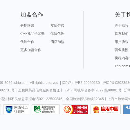
济源旅游攻略
临潼旅游攻略
日照旅游攻略
彭州旅游攻略
从化旅
不来梅哈芬旅游攻略
金沙旅游攻略
山打根旅游攻略
福泉旅游攻略
句容旅
那霸旅游攻略
邢台旅游攻略
长滩旅游攻略
东兴旅游攻略
兰纳旅
泰国旅游攻略
镇远旅游攻略
株洲旅游攻略
凤县旅游攻略
爱丁堡旅游攻略
淄博旅游攻略
绵山旅游攻略
揭阳旅游攻略
大溪地
圣安东尼奥旅游攻略
万荣旅游攻略
利沃夫旅游攻略
嵊泗旅游攻略
兴隆旅
加盟合作
关于
高野山旅游攻略
太仓旅游攻略
诸葛八卦村旅游攻略
安康旅游攻略
白金汉
捷克旅游攻略
爱丁堡旅游攻略
胡志明市旅游攻略
里约热内卢旅游攻略
新竹旅
若羌旅游攻略
兴宁旅游攻略
吉林旅游攻略
洛克旅游攻略
庄河旅
坎贝尔旅游攻略
巴里岛旅游攻略
密山旅游攻略
巴布达旅游攻略
资兴旅
阿曼旅游攻略
巴德岗旅游攻略
金泽旅游攻略
圣特罗佩旅游攻略
阿尔高
分销联盟
友情链接
关于携程
米科诺斯岛旅游攻略
美国旅游攻略
镇康旅游攻略
鹤峰旅游攻略
布鲁日
山南旅游攻略
湘西旅游攻略
宫古岛旅游攻略
鹤壁旅游攻略
那曲旅游攻略
依兰旅游攻略
上川岛旅游攻略
攀枝花旅游攻略
富森旅
企业礼品卡采购
保险代理
联系我们
霍巴特旅游攻略
滦县旅游攻略
宜良旅游攻略
淮北旅游攻略
安娜堡
平武旅游攻略
宝石岛旅游攻略
荥经旅游攻略
横店旅游攻略
如皋旅
汉中旅游攻略
徐州旅游攻略
新丰旅游攻略
江都旅游攻略
下川岛
代理合作
酒店加盟
用户协议
鸡冠洞旅游攻略
辽宁旅游攻略
尼泊尔旅游攻略
西西里岛旅游攻略
绵山旅
霍斯旅游攻略
西昌旅游攻略
台中旅游攻略
布拉加旅游攻略
昌吉旅游攻略
普卡旅游攻略
兰屿旅游攻略
邦咯岛旅游攻略
石城旅
更多加盟合作
所罗门群岛旅游攻略
合肥旅游攻略
潜江旅游攻略
九乡旅游攻略
营业执照
汕尾旅
马山旅游攻略
狮泉河旅游攻略
仙桃旅游攻略
海口旅游攻略
苏拉威西旅游攻略
安道尔共和国旅游攻略
卡尼岛旅游攻略
布里斯托旅游攻略
乐山旅
圣淘沙旅游攻略
永州旅游攻略
冲绳县旅游攻略
巽寮湾旅游攻略
永胜旅
携程内容
woodbury旅游攻略
陈巴尔虎旗旅游攻略
济州岛旅游攻略
奉化旅游攻略
蒙特雷
阿布贾旅游攻略
双廊旅游攻略
四明山旅游攻略
印度旅游攻略
敦煌旅
克伦威尔旅游攻略
铜川旅游攻略
休斯敦旅游攻略
曼彻斯特旅游攻略
清徐旅
Trip.com
淮南旅游攻略
衡阳旅游攻略
会同旅游攻略
莱斯特旅游攻略
汤阴旅
鞑靼斯坦共和国旅游攻略
婆罗洲旅游攻略
印度旅游攻略
兴化旅游攻略
桑植旅
白金汉旅游攻略
华沙旅游攻略
bangkok旅游攻略
承德旅游攻略
银川旅游攻略
华阴旅游攻略
双廊旅游攻略
平定旅游攻略
宁武旅
巴西旅游攻略
斯帕旅游攻略
东阳旅游攻略
安庆旅游攻略
苏黎世
尼甘布旅游攻略
高要旅游攻略
黑河旅游攻略
东方旅游攻略
临汾旅
崇左旅游攻略
思茅旅游攻略
连南旅游攻略
埃特纳火山旅游攻略
敖德萨
99-
2026
,
ctrip.com
. All rights reserved. |
ICP证：沪B2-20050130
|
沪ICP备0802358
北川旅游攻略
四国旅游攻略
山西旅游攻略
新竹旅游攻略
奈良旅
江山旅游攻略
博登湖旅游攻略
爱琴海旅游攻略
襄垣旅游攻略
和平旅游攻略
宜昌旅游攻略
纳卡旅游攻略
普卡旅游攻略
02731号
丨
互联网药品信息服务资格证
丨
（沪）网械平台备字[2022]第00001号
|
沪网
宿雾旅游攻略
瑶里旅游攻略
敦化旅游攻略
开罗旅游攻略
图们旅游攻略
黄冈旅游攻略
三明旅游攻略
毕节旅游攻略
绥芬河
维多利亚旅游攻略
北海旅游攻略
怀柔旅游攻略
南靖旅游攻略
怒江旅
违法和不良信息举报电话021-22500846
丨
全国旅游投诉热线12345
丨
上海市旅游网
东湖旅游攻略
镇远古镇旅游攻略
安纳西旅游攻略
庐江旅游攻略
连江旅
scotland旅游攻略
长沙旅游攻略
门多萨旅游攻略
白俄罗斯旅游攻略
乌尤尼
潞城旅游攻略
库伦旗旅游攻略
顺义旅游攻略
淡水旅游攻略
郑州旅
艾克斯旅游攻略
瑞士旅游攻略
德阳旅游攻略
北马里亚纳群岛旅游攻略
图瓦旅
网络社会
奥斯陆旅游攻略
龙脊梯田旅游攻略
香格里拉旅游攻略
卡拉奇旅游攻略
隆安旅
赤峰旅游攻略
征信网
伦敦旅游攻略
南澳旅游攻略
ireland旅游攻略
奉节旅
湘潭旅游攻略
张北旅游攻略
赵县旅游攻略
马尔康旅游攻略
当涂旅
儋州旅游攻略
西藏旅游攻略
阿拉善右旗旅游攻略
龙岩旅游攻略
蓝湾旅游攻略
镇远旅游攻略
益阳旅游攻略
london旅游攻略
科摩罗
annapolis旅游攻略
西雅图旅游攻略
合阳旅游攻略
anchorage旅游攻略
会泽旅
都江堰旅游攻略
科西嘉岛旅游攻略
惠东旅游攻略
铜陵旅游攻略
新安江
互助旅游攻略
茂名旅游攻略
吉隆坡旅游攻略
海林旅游攻略
咸阳旅
托斯卡纳旅游攻略
塞班岛旅游攻略
河间旅游攻略
锡安国家公园旅游攻略
怒江旅