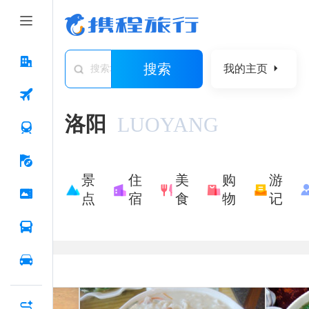
搜索
我的主页
搜索城市/景点/游记/问答/住宿
洛阳
LUOYANG
景
住
美
购
游
点
宿
食
物
记