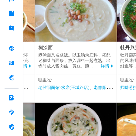
糊涂面
牡丹燕
种。甜牛肉汤即
糊涂面又名浆饭。以玉汤为底料，搭配
牡丹燕
嫩，可迅速补充
迷糊菜与面条，放入调料一起煮熟。出
的风味
肉汤
...
详情
锅时放入酱肉丝、黄豆、腌
...
详情
鱿鱼等


哪里吃:
哪里吃:
河洛郑波·南关小碗牛肉汤(总店)
老雒阳面馆·水席(王城路店)
、
知味香牛肉汤刀削面
、
老雒阳面小馆·水席(丽春路店)