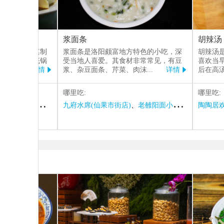
浆面条
胡辣汤
代表之一。其制
浆面条是洛阳颇富地方特色的小吃，深
胡辣汤
入加热的平底锅
受当地人喜爱。其食材非常常见，有豆
喜欢当
锅底
...
详情
浆、杂豆面条、芹菜、肉沫
...
详情
后在高


哪里吃:
哪里吃:
小馆·水席(丽春路店)
九府水席(仙果市街店)
、
尚帝·洛阳菜(八號院店)
、
老雒阳面小馆·水席(丽春路店)
陶陶居欢