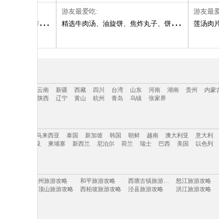
游友最爱吃:
游友最爱
丹燕菜
、
焦炸丸
、
蜜汁红薯
精选牛肉汤
、
熬货
、
、
油旋饼
腐乳肉
、
、
焦炸丸子
烩三鲜
、
、
浆面条
饼
、
烧饼
、
炒八宝饭
、
莲汤肉
普通丸
三亚
海南
云南
新疆
西藏
四川
台湾
山东
河南
湖南
贵州
内蒙
吉林
青海
陕西
辽宁
黄山
杭州
青岛
乌镇
张家界
三亚
海南
云南
新疆
西藏
四川
台湾
山东
河南
湖南
贵州
内蒙
美洲
日本
马来西亚
泰国
新加坡
韩国
朝鲜
越南
澳大利亚
意大利
吉林
青海
陕西
辽宁
黄山
杭州
青岛
乌镇
张家界
牙
英国
埃及
柬埔寨
新西兰
尼泊尔
荷兰
瑞士
巴西
美国
以色列
美洲
日本
马来西亚
泰国
新加坡
韩国
朝鲜
越南
澳大利亚
意大利
旅游攻略
杨州旅游攻略
和平旅游攻略
西塘古镇旅游攻略
怒江旅游攻略
牙
英国
埃及
柬埔寨
新西兰
尼泊尔
荷兰
瑞士
巴西
美国
以色列
旅游攻略
平顶山旅游攻略
西柏坡旅游攻略
泾县旅游攻略
洪江旅游攻略
旅游攻略
诏安旅游攻略
黄姚古镇旅游攻略
甘南旅游攻略
长岛旅游攻略
拉旅游攻略
london旅游攻略
凭祥旅游攻略
南极旅游攻略
鞑靼斯坦共和国旅游攻略
旅游攻略
英格兰旅游攻略
临江旅游攻略
台中旅游攻略
张家口旅游攻略