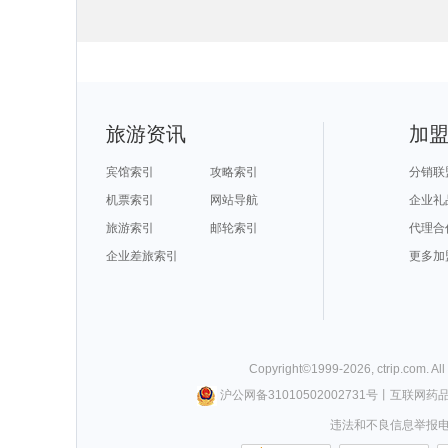
旅游攻略
长滩岛旅游攻略
新宾旅游攻略
巴哈马旅游攻略
京都旅游攻略
旅游攻略
白金岛旅游攻略
千岛湖旅游攻略
基隆旅游攻略
牡丹江旅游攻略
旅游攻略
哈库拉旅游攻略
宾川旅游攻略
兰纳旅游攻略
吉马良斯旅游攻略
石勒苏益格旅游攻略
长海旅游攻略
楠溪江旅游攻略
印度旅游攻略
俄罗斯旅游攻略
旅游攻略
波士顿旅游攻略
阿尔克马尔旅游攻略
婆罗浮屠旅游攻略
常熟旅游攻略
旅游攻略
安阳旅游攻略
弹丸礁旅游攻略
桑给巴尔岛旅游攻略
合肥旅游攻略
旅游攻略
如皋旅游攻略
长滩旅游攻略
舟山旅游攻略
靖西旅游攻略
村旅游攻略
三原旅游攻略
呼伦贝尔旅游攻略
青海湖旅游攻略
墨竹工卡旅游攻略
尖旅游攻略
马公旅游攻略
angelina旅游攻略
崀山旅游攻略
阿尔旅游攻略
马里博尔旅游攻略
东方旅游攻略
气仙沼市旅游攻略
平顺旅游攻略
库车旅游攻略
逊旅游攻略
茂名旅游攻略
迪庆旅游攻略
曲靖旅游攻略
慈城旅游攻略
市旅游攻略
埃塞俄比亚旅游攻略
潮州旅游攻略
安提瓜和巴布达旅游攻略
固原旅游攻略
市旅游攻略
昌吉旅游攻略
应县旅游攻略
博罗旅游攻略
萧山旅游攻略
康旅游攻略
大名旅游攻略
叶城旅游攻略
格尔木旅游攻略
南平旅游攻略
岛旅游攻略
贡嘎旅游攻略
广元旅游攻略
沂南旅游攻略
额尔古纳旅游攻略
旅游攻略
萧山旅游攻略
赫章旅游攻略
吕梁旅游攻略
合川旅游攻略
旅游资讯
加
海南藏族自治州旅游攻略
海螺沟旅游攻略
利川市旅游攻略
台山旅游攻略
阜阳旅游攻略
旅游攻略
湖口旅游攻略
博德旅游攻略
玉山旅游攻略
安特卫普旅游攻略
旅游攻略
鼓浪屿旅游攻略
江陵旅游攻略
日喀则旅游攻略
青岛旅游攻略
旅游攻略
建德旅游攻略
吉马良斯旅游攻略
日喀则旅游攻略
爱德华王子岛旅游攻略
阿德莱德旅游攻略
达卡旅游攻略
卡萨布兰卡旅游攻略
迈阿密旅游攻略
伊利诺伊州旅游攻略
宾馆索引
攻略索引
分销联
旅游攻略
长滩岛旅游攻略
哈特福德旅游攻略
卡拉奇旅游攻略
圣何塞旅游攻略
旅游攻略
道孚旅游攻略
多伦旅游攻略
嘉峪关旅游攻略
保加利亚旅游攻略
旅游攻略
袋鼠岛旅游攻略
卢布尔雅那旅游攻略
黄龙溪古镇旅游攻略
安娜堡旅游攻略
机票索引
网站导航
企业礼
旅游攻略
斯特兰德旅游攻略
卡塞雷斯旅游攻略
延吉旅游攻略
突尼斯旅游攻略
旅游攻略
波兰旅游攻略
塔什干旅游攻略
上虞旅游攻略
济州岛旅游攻略
多米尼加旅游攻略
金寨旅游攻略
勒阿弗尔旅游攻略
通道旅游攻略
因斯布鲁克旅游攻略
旅游索引
邮轮索引
代理合
斯旅游攻略
亚历山大旅游攻略
辽阳旅游攻略
延边旅游攻略
塔拉斯旅游攻略
白俄罗斯旅游攻略
华欣旅游攻略
尼尔森旅游攻略
三宝垄旅游攻略
玉环旅游攻略
旅游攻略
乌兰旅游攻略
英格兰旅游攻略
贝希特斯加登旅游攻略
西昌旅游攻略
旅游攻略
仙游旅游攻略
企业差旅索引
富森旅游攻略
grasse旅游攻略
更多加
德累斯顿旅游攻略
鞑靼斯坦共和国旅游攻略
马赛旅游攻略
白金汉旅游攻略
新西兰旅游攻略
扬州旅游攻略
日内瓦湖旅游攻略
淳安旅游攻略
墨脱旅游攻略
荷兰村旅游攻略
马达加斯加旅游攻略
海德公园旅游攻略
青岛旅游攻略
马丘比丘旅游攻略
威尔士旅游攻略
吐鲁番旅游攻略
旅游攻略
图木舒克旅游攻略
桑给巴尔旅游攻略
台湾旅游攻略
三亚旅游攻略
旅游攻略
米苏拉旅游攻略
釜山旅游攻略
怀集旅游攻略
槟城旅游攻略
 旅游攻略
长白旅游攻略
金门旅游攻略
澳门旅游攻略
滦县旅游攻略
旅游攻略
峨边旅游攻略
平利旅游攻略
巫山旅游攻略
贝鲁特旅游攻略
安达曼-尼科巴群岛旅游攻略
布拉加旅游攻略
库尔勒旅游攻略
华阴旅游攻略
阿拉贡旅游攻略
旅游攻略
图瓦卢旅游攻略
鹿特丹旅游攻略
仙台旅游攻略
立陶宛旅游攻略
突尼斯市旅游攻略
奥兰多旅游攻略
纽黑文旅游攻略
mona旅游攻略
沙洋旅游攻略
旅游攻略
菲律宾旅游攻略
丽水旅游攻略
新郑旅游攻略
里约旅游攻略
雅旅游攻略
平塘旅游攻略
放鸡岛旅游攻略
莫干山旅游攻略
特马旅游攻略
旅游攻略
班夫国家公园旅游攻略
沈阳旅游攻略
如皋旅游攻略
凡尔赛旅游攻略
Copyright©
1999-
2026
,
ctrip.com
. Al
旅游攻略
广西旅游攻略
金曼旅游攻略
新余旅游攻略
崇左旅游攻略
耶路撒冷旅游攻略
五寨旅游攻略
伊朗旅游攻略
廓尔喀旅游攻略
里昂旅游攻略
巴巴多斯旅游攻略
永安旅游攻略
印度旅游攻略
分宜旅游攻略
石家庄旅游攻略
沪公网备31010502002731号
丨
互联网药
四姑娘山旅游攻略
马累旅游攻略
拉瓦尔品第旅游攻略
沙溪古镇旅游攻略
西江苗寨旅游攻略
旅游攻略
苏黎世旅游攻略
梅尔斯堡旅游攻略
浦城旅游攻略
扶风旅游攻略
旅游攻略
钦州旅游攻略
白俄罗斯旅游攻略
临朐旅游攻略
运城旅游攻略
违法和不良信息举报电话0
地旅游攻略
北爱尔兰旅游攻略
永顺旅游攻略
布达佩斯旅游攻略
陵川旅游攻略
鄂木斯克旅游攻略
锡林浩特旅游攻略
瑞士旅游攻略
卡萨旅游攻略
京畿道旅游攻略
湖旅游攻略
荷兰旅游攻略
阿曼旅游攻略
九华山旅游攻略
云顶高原旅游攻略