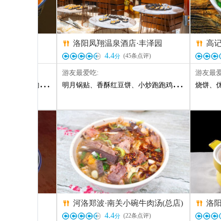
汤馆
洛阳凤翔温泉酒店·丰泽园
高


4.4
条点评)
(
45
条点评)
分
游友最爱吃:
游友最爱
丝
、
自制牛肉丸子
、
锅盔
明月锅贴
、
凉拌牛肉
、
香酥红豆饼
、
凉拌肚丝
、
小炒跑跑鸡
、
优质加肉烩面
、
泉水鸡汤涮菜
、
烧饼
牛肉汤
、
果市街店)
河洛郑波·南关小碗牛肉汤(总店)
洛


4.4
5
条点评)
(
22
条点评)
分