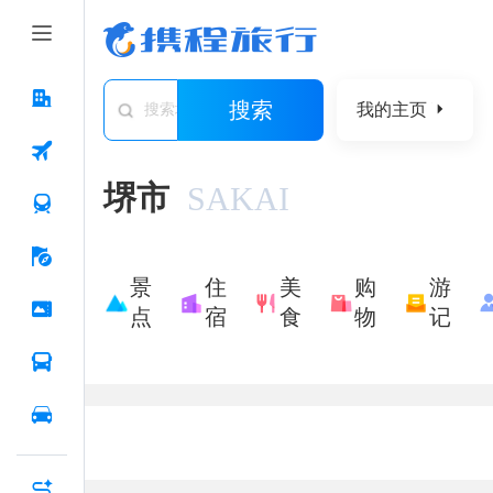
搜索
我的主页
搜索城市/景点/游记/问答/住宿
堺市
SAKAI
景
住
美
购
游
点
宿
食
物
记