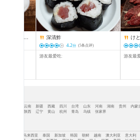
どうとんぼり神座(中央環状堺店)
深清鮓


4.2
)
(
5
条点评)
分
游友最爱吃:
游友最爱
三亚
海南
云南
新疆
西藏
四川
台湾
山东
河南
湖南
贵州
内蒙
吉林
青海
陕西
辽宁
黄山
杭州
青岛
乌镇
张家界
三亚
海南
云南
新疆
西藏
四川
台湾
山东
河南
湖南
贵州
内蒙
美洲
日本
马来西亚
泰国
新加坡
韩国
朝鲜
越南
澳大利亚
意大利
吉林
青海
陕西
辽宁
黄山
杭州
青岛
乌镇
张家界