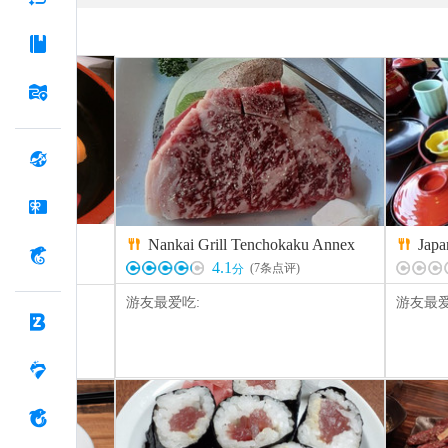
ん(堺東店)
Nankai Grill Tenchokaku Annex
Japa


4.1
(
7
条点评)
分
点评)
游友最爱吃:
游友最爱