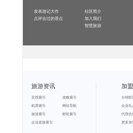
旅游攻略
伊春旅游攻略
牙买加旅游攻略
舟山旅游攻略
淮安旅游攻略
annapolis旅游攻略
桑给巴尔岛旅游攻略
安塔利亚旅游攻略
葡萄牙旅游攻略
伊斯兰堡旅游攻略
吉尔吉斯斯坦旅游攻略
英德旅游攻略
琼海旅游攻略
卑尔根旅游攻略
潮州旅游攻略
旅游攻略
雅加达旅游攻略
勒阿弗尔旅游攻略
黄金海岸旅游攻略
蚌埠旅游攻略
地
印第安纳波利斯旅游攻略
富国岛旅游攻略
发表游记大作
哈尔滨旅游攻略
四明山旅游攻略
社区简介
乌兹别克斯坦旅游攻略
旅游攻略
卢戈旅游攻略
荔波旅游攻略
laksa旅游攻略
都匀旅游攻略
县旅游攻略
临汾旅游攻略
景宁旅游攻略
凤县旅游攻略
芝加哥旅游攻略
游记
点评去过的景点
加入我们
旅游攻略
上川岛旅游攻略
沂水旅游攻略
龙里旅游攻略
塞哥维亚旅游攻略
福克兰群岛旅游攻略
匹兹堡旅游攻略
张家界旅游攻略
日内瓦旅游攻略
科茨旅游攻略
斯旅游攻略
乡城旅游攻略
宁南旅游攻略
章丘旅游攻略
仙台旅游攻略
达人
智慧旅游
锡安国家公园旅游攻略
保加利亚旅游攻略
塞哥维亚旅游攻略
湄南河旅游攻略
纽伦堡旅游攻略
旅游攻略
张家口旅游攻略
清涧旅游攻略
利川旅游攻略
鹤壁旅游攻略
旅游攻略
乌鲁木齐旅游攻略
赤峰旅游攻略
雅江旅游攻略
彼得堡旅游攻略
h旅游攻略
石灰岩海岸旅游攻略
萨格勒布旅游攻略
福州旅游攻略
伊宁旅游攻略
旅游攻略
奉节旅游攻略
六盘水旅游攻略
印度旅游攻略
伯尔尼旅游攻略
乌兹别克斯坦旅游攻略
剑桥旅游攻略
马特洪峰旅游攻略
淮安旅游攻略
列支敦士登旅游攻略
圣托里尼旅游攻略
同里旅游攻略
达兰萨拉旅游攻略
施皮茨旅游攻略
那曲旅游攻略
河旅游攻略
富士山旅游攻略
丹麦旅游攻略
天堂海滩旅游攻略
喀山旅游攻略
岛旅游攻略
合肥旅游攻略
厦门旅游攻略
阿勒泰旅游攻略
南充旅游攻略
旅游攻略
崇礼旅游攻略
波尔图旅游攻略
北投旅游攻略
绍兴旅游攻略
尖旅游攻略
四川旅游攻略
抚松旅游攻略
安娜堡旅游攻略
阳泉旅游攻略
旅游攻略
宜兰旅游攻略
阜新旅游攻略
克孜勒旅游攻略
黄龙溪古镇旅游攻略
旅游攻略
图瓦卢旅游攻略
户县旅游攻略
嘉义旅游攻略
张掖旅游攻略
特立尼达旅游攻略
罗索旅游攻略
宜良旅游攻略
楚雄旅游攻略
黔东南旅游攻略
吉马良斯旅游攻略
南通旅游攻略
富森旅游攻略
绥化旅游攻略
曲靖旅游攻略
旅游攻略
绥中旅游攻略
苏门答腊旅游攻略
马拉桑旅游攻略
巴林右旗旅游攻略
力旅游攻略
当涂旅游攻略
会泽旅游攻略
焦作旅游攻略
埃德蒙顿旅游攻略
旅游攻略
橘园旅游攻略
泰山旅游攻略
清远旅游攻略
法兰克福旅游攻略
旅游攻略
大嵛山岛旅游攻略
纳什维尔旅游攻略
华盛顿州旅游攻略
棕榈岛旅游攻略
岛旅游攻略
南非旅游攻略
澄江旅游攻略
抚仙湖旅游攻略
玛沁旅游攻略
阿布扎比旅游攻略
法属波利尼西亚旅游攻略
宁武旅游攻略
大明山旅游攻略
黟县旅游攻略
旅游攻略
伊图里河旅游攻略
蒙彼利埃旅游攻略
开封旅游攻略
廓尔喀旅游攻略
旅游攻略
永州旅游攻略
丹麦旅游攻略
维罗纳旅游攻略
新丰旅游攻略
亚旅游攻略
黄石国家公园旅游攻略
车臣共和国旅游攻略
岩手县旅游攻略
邯郸旅游攻略
旅游资讯
加
旅游攻略
加拿大旅游攻略
布加勒斯特旅游攻略
石嘴山旅游攻略
扬州旅游攻略
吉马良斯旅游攻略
泰州旅游攻略
袋鼠岛旅游攻略
贝洛奥里藏特旅游攻略
芜湖旅游攻略
特旅游攻略
naples旅游攻略
阿拉善盟旅游攻略
巴林右旗旅游攻略
加勒旅游攻略
山旅游攻略
静冈县旅游攻略
忻州旅游攻略
滦县旅游攻略
法属波利尼西亚旅游攻略
路易斯维尔旅游攻略
柳州旅游攻略
大庆旅游攻略
木斯塘旅游攻略
科尔多瓦旅游攻略
宾馆索引
攻略索引
分销联
旅游攻略
五寨旅游攻略
温尼伯旅游攻略
涠洲岛旅游攻略
伯明翰旅游攻略
斯洛伐克旅游攻略
若尔盖旅游攻略
马尼拉旅游攻略
那曲地区旅游攻略
恒春旅游攻略
旅游攻略
屏东旅游攻略
延吉旅游攻略
安庆旅游攻略
海德堡旅游攻略
机票索引
网站导航
企业礼
旅游攻略
临江旅游攻略
佛罗伦萨旅游攻略
mona旅游攻略
釜山旅游攻略
san jose旅游攻略
图瓦卢旅游攻略
突尼斯旅游攻略
圣西罗旅游攻略
拉达克旅游攻略
旅游攻略
bray旅游攻略
泉州旅游攻略
北屯旅游攻略
艾尔斯旅游攻略
旅游索引
邮轮索引
代理合
旅游攻略
布达佩斯旅游攻略
漾濞旅游攻略
合山旅游攻略
延庆旅游攻略
旅游攻略
普卡旅游攻略
保定旅游攻略
富春江旅游攻略
阿拉贡旅游攻略
旅游攻略
雅典旅游攻略
巴德岗旅游攻略
拉斯维加斯旅游攻略
匈牙利旅游攻略
俄亥俄州旅游攻略
喜德旅游攻略
企业差旅索引
马拉桑旅游攻略
科摩罗旅游攻略
桂平旅游攻略
更多加
里旅游攻略
雷尼尔旅游攻略
特雷维索旅游攻略
柳州旅游攻略
曼谷旅游攻略
旅游攻略
阿拉善右旗旅游攻略
兴化旅游攻略
曼德勒旅游攻略
巴马旅游攻略
埃德蒙顿旅游攻略
新疆旅游攻略
萨哈林旅游攻略
宣城旅游攻略
阿斯旺旅游攻略
旅游攻略
苏格兰旅游攻略
宁夏旅游攻略
安庆旅游攻略
康涅狄格州旅游攻略