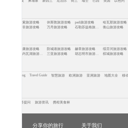
牙
英国
埃及
柬埔寨
新西兰
尼泊尔
荷兰
瑞士
巴西
美国
以色列
美洲
日本
马来西亚
泰国
新加坡
韩国
朝鲜
越南
澳大利亚
意大利
旅游攻略
帕索旅游攻略
休斯敦旅游攻略
padi旅游攻略
哈瓦那旅游攻略
牙
英国
埃及
柬埔寨
新西兰
尼泊尔
荷兰
瑞士
巴西
美国
以色列
旅游攻略
南非旅游攻略
万丹旅游攻略
石勒苏益格旅游攻略
衡山旅游攻略
庄旅游攻略
尼亚美旅游攻略
紫云旅游攻略
玛纳斯旅游攻略
新昌旅游攻略
蒙彼利埃旅游攻略
三清山旅游攻略
海丰旅游攻略
高野山旅游攻略
不来梅哈芬旅游攻略
旅游攻略
义乌旅游攻略
香格里拉旅游攻略
万州旅游攻略
利马索尔旅游攻略
气仙沼市旅游攻略
江油旅游攻略
大岛旅游攻略
文县旅游攻略
雷州旅游攻略
旅游攻略
安康旅游攻略
防城港旅游攻略
赫章旅游攻略
绥芬河旅游攻略
旅游攻略
爱琴海旅游攻略
巴巴多斯旅游攻略
三江旅游攻略
荆门旅游攻略
约翰内斯堡旅游攻略
日内瓦湖旅游攻略
三亚旅游攻略
胡志明市旅游攻略
槟城旅游攻略
旅游攻略
新泽西州旅游攻略
成都旅游攻略
铁力旅游攻略
墨尔本旅游攻略
旅游攻略
门头沟旅游攻略
宁化旅游攻略
灵岩寺旅游攻略
五渔村旅游攻略
旅游攻略
洪湖旅游攻略
理县旅游攻略
乌兰巴托旅游攻略
福海旅游攻略
旅游攻略
同江旅游攻略
下龙湾旅游攻略
江门旅游攻略
武功山旅游攻略
旅游攻略
海东旅游攻略
甘南旅游攻略
板门店旅游攻略
福建旅游攻略
旅游攻略
慈城旅游攻略
陵川旅游攻略
巴尔卡旅游攻略
乐东旅游攻略
旅游攻略
布莱克浦旅游攻略
里昂旅游攻略
斯洛文尼亚旅游攻略
马赛旅游攻略
洛伊克巴德旅游攻略
西塘古镇旅游攻略
纳皮尔旅游攻略
秦皇岛旅游攻略
焦特普尔旅游攻略
Trip.com Blog
Travel Guide
答
智慧旅游
欧洲旅游
亚洲旅游
地图大全
移
塞旅游攻略
桑坦德旅游攻略
波尔旅游攻略
坝上旅游攻略
泰顺旅游攻略
斯普利特旅游攻略
新绛旅游攻略
长治旅游攻略
马鞍山旅游攻略
太地町旅游攻略
旅游攻略
枣庄旅游攻略
大荔旅游攻略
千岛湖旅游攻略
哈特福德旅游攻略
旅游攻略
萨拉曼卡旅游攻略
香山旅游攻略
孟买旅游攻略
卡罗维发利旅游攻略
旅游攻略
阳朔旅游攻略
茂名旅游攻略
日月潭旅游攻略
丹佛旅游攻略
斯旅游攻略
巴中旅游攻略
于都旅游攻略
八里沟旅游攻略
卡拉奇旅游攻略
旅游攻略
蓝湾旅游攻略
墨竹工卡旅游攻略
顺义旅游攻略
大峡谷国家公园旅游攻略
i旅游攻略
游记攻略
携程美食林
韶关旅游攻略
问答提问
丹佛旅游攻略
旅游攻略
布莱斯旅游攻略
增城旅游攻略
湖旅游攻略
奥地利旅游攻略
安徽旅游攻略
密苏里州旅游攻略
仙台旅游攻略
马耳他岛旅游攻略
苏格兰旅游攻略
开普敦旅游攻略
北京旅游攻略
阿拉善右旗旅游攻略
旅游攻略
万宁旅游攻略
丹东旅游攻略
奥斯陆旅游攻略
怡保旅游攻略
岛旅游攻略
.com Blog
问答提问
墨西哥旅游攻略
旅游资讯
三门峡旅游攻略
携程美食林
苏里南旅游攻略
南平旅游攻略
山旅游攻略
大名旅游攻略
通辽旅游攻略
左云旅游攻略
陵水旅游攻略
旅游攻略
河北旅游攻略
临朐旅游攻略
大名旅游攻略
彭州旅游攻略
礁旅游攻略
滦平旅游攻略
夏河旅游攻略
尼泊尔旅游攻略
永泰旅游攻略
旅游攻略
普拉托旅游攻略
马尔代夫旅游攻略
昌黎旅游攻略
饶河旅游攻略
山旅游攻略
london旅游攻略
贡嘎旅游攻略
洛斯卡沃斯旅游攻略
奥斯汀旅游攻略
旅游攻略
北屯旅游攻略
黄南旅游攻略
苏黎世湖旅游攻略
郎木寺旅游攻略
旅游攻略
汤加旅游攻略
汉密尔顿旅游攻略
明尼阿波利斯旅游攻略
海北旅游攻略
旅游攻略
越南旅游攻略
象岛旅游攻略
福冈县旅游攻略
蓬莱旅游攻略
旅游攻略
秦皇岛旅游攻略
昆明旅游攻略
卡萨布兰卡旅游攻略
黔南旅游攻略
的旅行
分享你的旅行
关于我们
旅游攻略
爱尔兰旅游攻略
张家界旅游攻略
库伦旗旅游攻略
比勒陀利亚旅游攻略