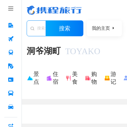
搜索
我的主页
搜索城市/景点/游记/问答/住宿
洞爷湖町
TOYAKO
景
住
美
购
游
点
宿
食
物
记