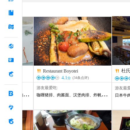
杜
Restaurant Boyotei


4.1
)
(
34
条点评)
分
游友最爱吃:
游友最爱
淋
、
泡芙
、
咖喱饭
、
土豆披萨
咖喱猪排
、
肉酱面
、
汉堡肉排
、
炸帆立贝
、
蟹肉黄油
日本牛