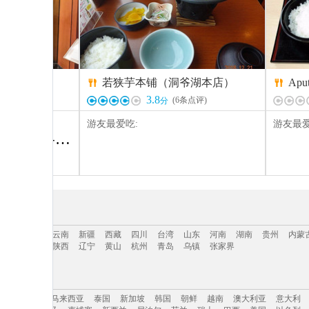
板烧
若狭芋本铺（洞爷湖本店）
Ap


3.8
条点评)
(
6
条点评)
分
游友最爱吃:
游友最爱
黑
毛和牛菲力（黒毛和牛ヒレステーキ）
、
扇贝
、
毛蟹
、
鱼生
、
鹅肝
三亚
海南
云南
新疆
西藏
四川
台湾
山东
河南
湖南
贵州
内蒙
吉林
青海
陕西
辽宁
黄山
杭州
青岛
乌镇
张家界
三亚
海南
云南
新疆
西藏
四川
台湾
山东
河南
湖南
贵州
内蒙
美洲
日本
马来西亚
泰国
新加坡
韩国
朝鲜
越南
澳大利亚
意大利
吉林
青海
陕西
辽宁
黄山
杭州
青岛
乌镇
张家界