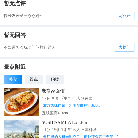
暂无点评
快来发表第一条点评~
写点评
暂无回答
不知道怎么玩？问问旅行达人
去提问
景点附近
美食
景点
购物
老常家面馆
分
4.2
87
条点评
¥
120
/人
河南菜
"
北方风味面馆，河南烩面原汁原味。
"
直线距离4.9km
SUSHISAMBA London
分
4.1
19
条点评
¥
758
/人
日本料理
"
餐厅里的大树光彩夺目，窗外还有高空美景。
"