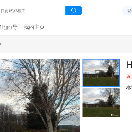
登
当地向导
我的主页
y
H
󰺂
地