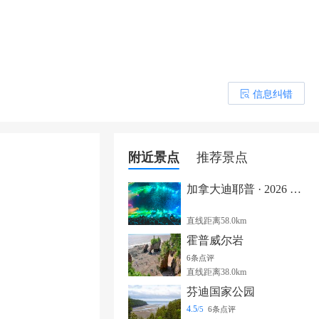
信息纠错
󰎒
附近景点
推荐景点
加拿大迪耶普 · 2026 YQM乡村音乐节
直线距离58.0km
霍普威尔岩
6条点评
直线距离38.0km
芬迪国家公园
4.5
/5
6条点评