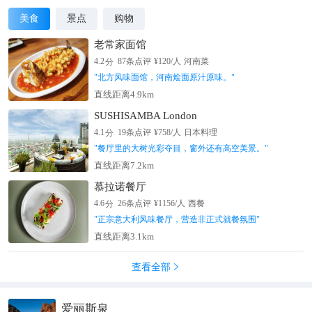
美食
景点
购物
老常家面馆
分
4.2
87
条点评
¥
120
/人
河南菜
"
北方风味面馆，河南烩面原汁原味。
"
直线距离4.9km
SUSHISAMBA London
分
4.1
19
条点评
¥
758
/人
日本料理
"
餐厅里的大树光彩夺目，窗外还有高空美景。
"
直线距离7.2km
慕拉诺餐厅
分
4.6
26
条点评
¥
1156
/人
西餐
"
正宗意大利风味餐厅，营造非正式就餐氛围
"
直线距离3.1km
查看全部

爱丽斯泉