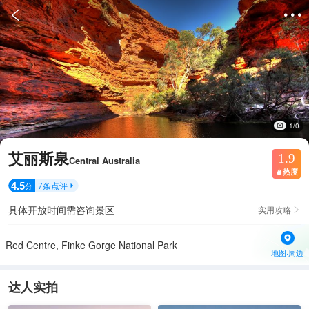


1/0
艾丽斯泉
1.9
Central Australia
热度

4.5
7
条点评
分

具体开放时间需咨询景区
实用攻略

Red Centre, Finke Gorge National Park
地图·周边
达人实拍