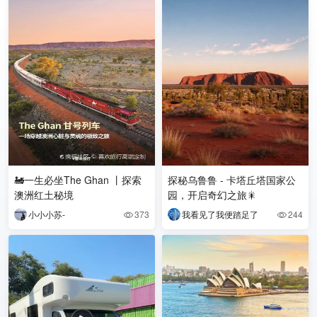
🚂一生必坐The Ghan 丨探索
探秘乌鲁鲁 - 卡塔丘塔国家公
澳洲红土秘境
园，开启奇幻之旅🎇
小小小苏-
373
我看见了我便踏足了
244

