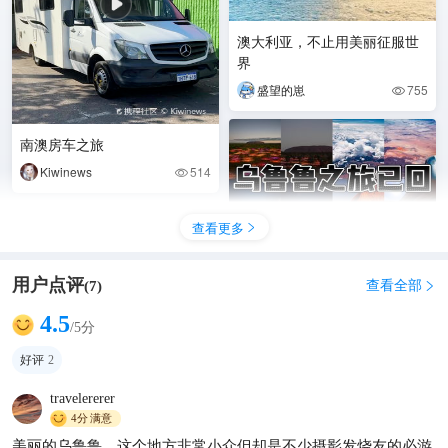
澳大利亚，不止用美丽征服世
界
盛望的崽
755

南澳房车之旅
Kiwinews
514

查看更多

用户点评
查看全部
(
7
)

4.5
/5分
好评
2
刚从乌鲁鲁5天圆满返程✨无脑
冲澳洲红土神圣秘境｜🥰🥰🥰
travelererer
4分
满意
爱反向旅游的小兰
266

美丽的乌鲁鲁，这个地方非常小众但却是不少摄影发烧友的必游