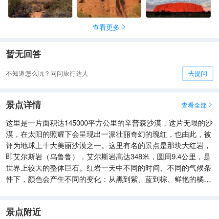
查看更多

暂无回答
不知道怎么玩？问问旅行达人
去提问
景点详情
查看全部

这里是一片面积达145000平方公里的辛普森沙漠，这片无垠的沙
漠，在太阳的照耀下会呈现出一派壮丽奇幻的瑰红，也由此，被
评为地球上十大美丽沙漠之一。这里有名的景点是那块大红岩，
即艾尔斯岩（乌鲁鲁），艾尔斯岩高达348米，圆周9.4公里，是
世界上较大的整体巨石。红岩一天中不同的时间、不同的气候条
件下，颜色会产生不同的变化：从黑到紫、蓝到棕、鲜艳的橘黄
到红色，蔚为壮丽。日出日落下的大岩石给人印象深刻。
景点附近