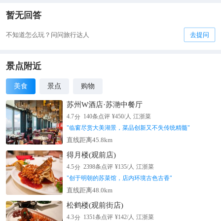
暂无回答
不知道怎么玩？问问旅行达人
去提问
景点附近
美食
景点
购物
苏州W酒店·苏滟中餐厅
分
4.7
140
条点评
¥
450
/人
江浙菜
"
临窗尽赏大美湖景，菜品创新又不失传统精髓
"
直线距离45.8km
得月楼(观前店)
分
4.5
2398
条点评
¥
135
/人
江浙菜
"
创于明朝的苏菜馆，店内环境古色古香
"
直线距离48.0km
松鹤楼(观前街店)
分
4.3
1351
条点评
¥
142
/人
江浙菜