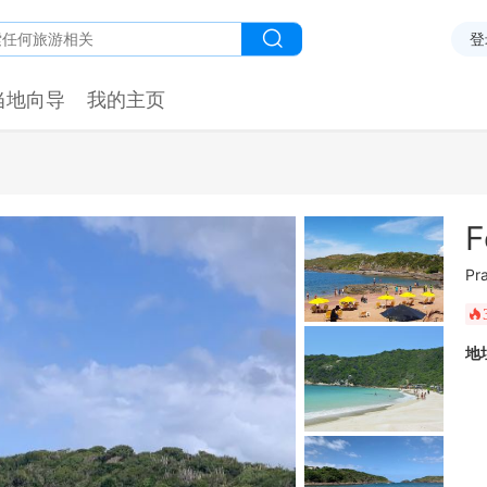
登
当地向导
我的主页
F
Pr
󰺂
地